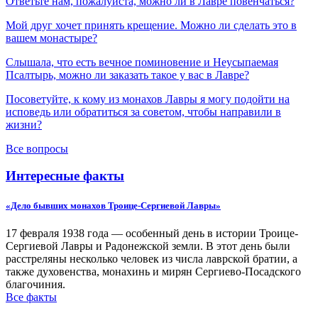
Ответьте нам, пожалуйста, можно ли в Лавре повенчаться?
Мой друг хочет принять крещение. Можно ли сделать это в
вашем монастыре?
Слышала, что есть вечное поминовение и Неусыпаемая
Псалтырь, можно ли заказать такое у вас в Лавре?
Посоветуйте, к кому из монахов Лавры я могу подойти на
исповедь или обратиться за советом, чтобы направили в
жизни?
Все вопросы
Интересные факты
«Дело бывших монахов Троице-Сергиевой Лавры»
17 февраля 1938 года — особенный день в истории Троице-
Сергиевой Лавры и Радонежской земли. В этот день были
расстреляны несколько человек из числа лаврской братии, а
также духовенства, монахинь и мирян Сергиево-Посадского
благочиния.
Все факты