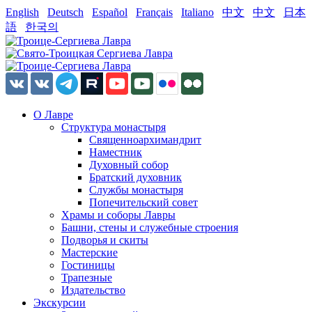
English
Deutsch
Español
Français
Italiano
中文
中文
日本
語
한국의
О Лавре
Структура монастыря
Священноархимандрит
Наместник
Духовный собор
Братский духовник
Службы монастыря
Попечительский совет
Храмы и соборы Лавры
Башни, стены и служебные строения
Подворья и скиты
Мастерские
Гостиницы
Трапезные
Издательство
Экскурсии