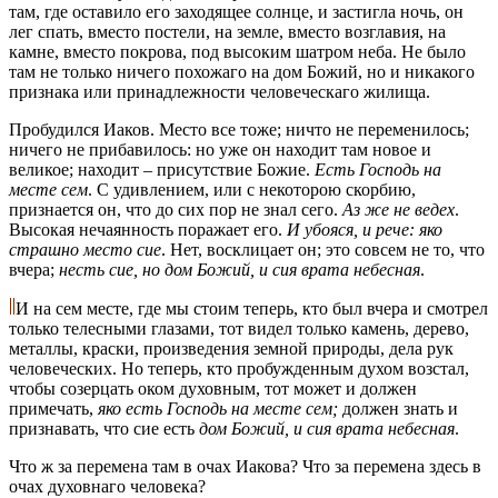
там, где оставило его заходящее солнце, и застигла ночь, он
лег спать, вместо постели, на земле, вместо возглавия, на
камне, вместо покрова, под высоким шатром неба. Не было
там не только ничего похожаго на дом Божий, но и никакого
признака или принадлежности человеческаго жилища.
Пробудился Иаков. Место все тоже; ничто не переменилось;
ничего не прибавилось: но уже он находит там новое и
великое; находит – присутствие Божие.
Есть Господь на
месте сем
. С удивлением, или с некоторою скорбию,
признается он, что до сих пор не знал сего.
Аз же не ведех
.
Высокая нечаянность поражает его.
И убояся, и рече: яко
страшно место сие
. Нет, восклицает он; это совсем не то, что
вчера;
несть сие, но дом Божий, и сия врата небесная
.
И на сем месте, где мы стоим теперь, кто был вчера и смотрел
только телесными глазами, тот видел только камень, дерево,
металлы, краски, произведения земной природы, дела рук
человеческих. Но теперь, кто пробужденным духом возстал,
чтобы созерцать оком духовным, тот может и должен
примечать,
яко есть Господь на месте сем;
должен знать и
признавать, что сие есть
дом Божий, и сия врата небесная
.
Что ж за перемена там в очах Иакова? Что за перемена здесь в
очах духовнаго человека?