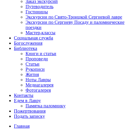
Заказ экскурсий
Путеводитель
Гостиницы
Экскурсии по Свято-Троицкой Сергиевой лавре
Экскурсии по Сергиеву Посаду и паломнические
поездки
Мастер-классы
Социальная служба
Богослужения
Библиотека
Книги и статьи
Проповеди
Статьи
Рукописи
Жития
Ноты Лавры
Медиагалерея
Фотогалерея
Контакты
Едем в Лавру
Памятка паломнику
Пожертвования
Подать записку
Главная