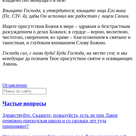
владычество Живущаго в нем?
Взыщите Господа, и утвердитеся; взыщите лица Его выну
(Пс. CIV. 4), дабы Он
исполнил вас радостию с лицем Своим.
Ищите присутствия Божия в мире – здравым и безстрастным
разсуждением о делах Божиих; в сердце – верою, молитвою,
чистотою, смирением; во хpaме – благоговением к святыне и
таинствам, и глубоким вниманием Слову Божию.
Господи сил, с нами буди! Буди Господи, на месте сем;
и
мы
неведущие
да познаем Твое присутствие святое и освящaющee.
Аминь.
Оглавление
Частые вопросы
Здравствуйте. Скажите, пожалуйста, есть ли при Лавре
церковно-приходская школа и со скольки лет туда
принимают?