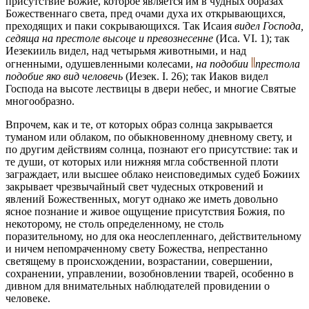
присутствие Божие, которое является им в чудных образах
Божественнаго света, пред очами духа их открывающихся,
преходящих и паки сокрывающихся. Так Исаия
видел Господа,
седяща на престоле высоце
и превознесенне
(Иса. VI. 1); так
Иезекииль видел, над четырьмя животными, и над
огненными, одушевленными колесами,
на подобии
престола
подобие яко вид человечь
(Иезек. I. 26); так Иаков видел
Господа на высоте лествицы в двери небес, и многие Святые
многообразно.
Впрочем, как и те, от которых образ солнца закрывается
туманом или облаком, по обыкновенному дневному свету, и
по другим действиям солнца, познают его присутствие: так и
те души, от которых или нижняя мгла собственной плоти
заграждает, или высшее облако неисповедимых судеб Божиих
закрывает чрезвычайный свет чудесных откровений и
явлений Божественных, могут однако же иметь довольно
ясное познание и живое ощущение присутствия Божия, по
некоторому, не столь определенному, не столь
поразительному, но для ока неослепленнаго, действительному
и ничем непомраченному свету Божества, непрестанно
светящему в происхождении, возрастании, совершении,
сохранении, управлении, возобновлении тварей, особенно в
дивном для внимательных наблюдателей провидении о
человеке.