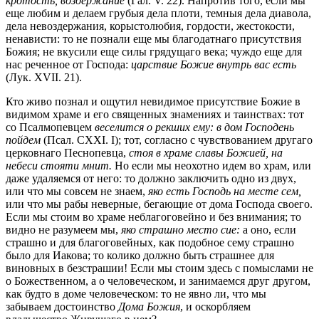
кротость, воздержание
(Гал. V. 22). Напротив того, если мы
еще любим и делаем грубыя дела плоти, темныя дела диавола,
дела невоздержания, корыстолюбия, гордости, жестокости,
ненависти: то не познали еще мы благодатнаго присутствия
Божия; не вкусили еще силы грядущаго века; чуждо еще для
нас реченное от Господа:
царствие Божие внутрь вас есть
(Лук. XVII. 21).
Кто живо познал и ощутил невидимое присутствие Божие в
видимом храме и его священных знамениях и таинствах: тот
со Псалмопевцем
веселится о рекших ему: в дом Господень
пойдем
(Псал. CXXI. I); тот, согласно с чувствованием другаго
церковнаго Песнопевца,
стоя в храме славы Божией, на
небеcu стояти мнит.
Но если мы неохотно идем во храм, или
даже удаляемся от него: то должно заключить одно из двух,
или что мы совсем не знаем,
яко есть Господь на месте сем,
или что мы рабы неверные, бегающие от дома Господа своего.
Если мы стоим во храме неблагоговейно и без внимания; то
видно не разумеем мы,
яко страшно месmo cиe:
а оно, если
страшно и для благоговейных, как подобное сему страшно
было для Иакова; то колико должно быть cтpaшнее для
виновных в безстрашии! Если мы стоим здесь с помыслами не
о Божественном, а о человеческом, и занимаемся друг другом,
как будто в доме человеческом: то не явно ли, что мы
забываем достоинство
Дoма Божия
, и оскорбляем