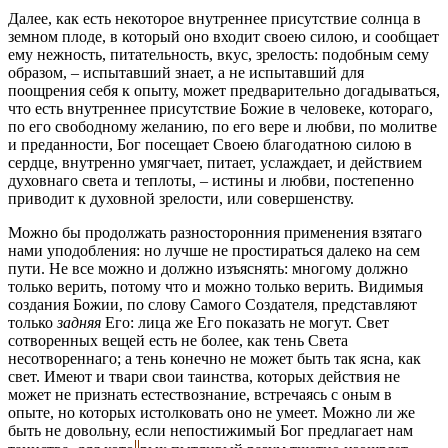
Далее, как есть некоторое внутреннее присутствие солнца в
земном плоде, в который оно входит своею силою, и сообщает
ему нежность, питательность, вкус, зрелость: подобным сему
образом, – испытавший знает, а не испытавший для
поощрения себя к опыту, может предварительно догадываться,
что есть внутреннее присутствие Божие в человеке, котораго,
по его свободному желанию, по его вере и любви, по молитве
и преданности, Бог посещает Своею благодатною силою в
сердце, внутренно умягчает, питает, услаждает, и действием
духовнаго света и теплоты, – истины и любви, постепенно
приводит к духовной зрелости, или совершенству.
Можно бы продолжать разносторонния применения взятаго
нами уподобления: но лучше не простираться далеко на сем
пути. Не все можно и должно изъяснять: многому должно
только верить, потому что и можно только верить. Видимыя
создания Божии, по слову Самого Создателя, представляют
только
задняя
Его: лица же Его показать не могут. Свет
сотворенных вещей есть не более, как тень Света
несотвореннаго; а тень конечно не может быть так ясна, как
свет. Имеют и твари свои таинства, которых действия не
может не признать естествознание, встречаясь с оным в
опыте, но которых истолковать оно не умеет. Можно ли же
быть не довольну, если непостижимый Бог предлагает нам