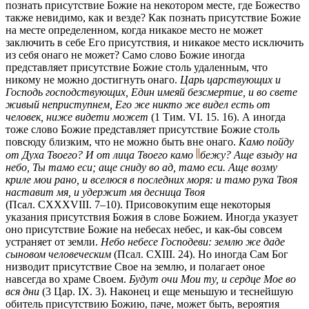
познать присутствие Божие на некотором месте, где Божество
также невидимо, как и везде? Как познать присутствие Божие
на месте определенном, когда никакое место не может
заключить в себе Его присутствия, и никaкоe место исключить
из себя онаго не может? Само слово Божие иногда
представляет присутствие Божие столь удаленным, что
никому не можно достигнуть онаго.
Царь царствующих и
Господь господствующих, Един имеяй безсмертие, и во свете
живый неприступнем, Его же никто же видел есть от
человек, ниже видети может
(1 Тим. VI. 15. 16). А иногда
тоже слово Божие представляет присутствие Божие столь
повсюду близким, что не можно быть вне онаго.
Камо пойду
от Духа Твоего? И от лица Твоего камо
бежу? Аще взыду на
небо, Ты тамо ecu; аще сниду во ад, тамо ecu. Аще возму
криле мои рано, и вселюся в последних моря: и тамо рука Твоя
наставит мя, и удержит мя десница Твоя
(Псал. CXXXVIII. 7–10). Присовокупим еще некоторыя
указания присутствия Божия в слове Божием. Иногда указует
оно присутствие Божие на небесах небес, и как-бы совсем
устраняет от земли.
Нeбo небесе Господеви: землю же даде
сыновом человеческим
(Псал. СХIII. 24). Но иногда Сам Бог
низводит присутствие Свое на землю, и полагает оное
навсегда во храме Своем.
Будут очи Мои ту, и сердце Мое во
вся дни
(3 Цар. IX. 3). Наконец и еще меньшую и теснейшую
обитель присутствию Божию, паче, может быть, вероятия