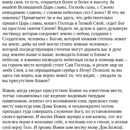
князи своя
, то есть, открыться более и более в высоту,
да
внидет
Всевышний
Царь славы, Господь силы
, с Своею
невидимою славою, с сонмом небесных сил Своих? И что же
наконец? Примечаете ли и вы здесь, что действительно
пришел Царь славы, вошел Господь в
покой Свой, седит Бог
на престоле святем Своем? Видите ли духом и здесь духовную
лествицу, которая соединяет землю с небом, создание с
Создателем, человека с Богом, которой нижняя степень лежит
на земле, дабы на ней могли стоять земные человеки; –
которой посредствующия степени могут держать вас в духе
над землею выше и выше, возводить ближе и ближе к
небесам, и взаимно низводить небесныя силы в помощь вам; –
на горнем месте которой стоит Сам Господь, и
речет мир на
люди Своя, и на обращающия сердца к Нему
! Познали ль вы
здесь так верно, как верно знают то, что видят, – уведали ль
вы присутствие Божие?
Иаков, когда уведал присутствие Божие на известном месте,
тотчас ознаменовал сие ведение видимым твердым
памятником, освятил его возлиянием елея, присвоил тому
месту навсегда имя Дома Божия, и неоднократно потом
приходил туда совершать служение Богу, по установлениям
своего времени.
И воста Иаков заутра и взя камень, его же
положи тамо в возглавие себе, и постави его в столп, и возлия
елей верху
его. И прозва Иаков имя месту тому Дом Божий.