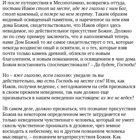
И после путешествия в Месопотамию, возвратясь оттуда,
постави Иаков столп на месте, иде же глагола с ним Бог,
столп каменный, и пожре на нем жертву
. Таким образом
видимый освященный памятник, и нареченное на нем имя
дома Божия, свидетельствовали, что Иаков обрел здесь
невидимое, но действительное присутствие Божие. Должно
ли по сему примеру заключить, что и наполняемый теперь
нами Дом Божий то же самое свидетельствует о тех, которые
некогда воздвигли оный и освятили, и о тех, которые взяв
почти только камень древний, облекли его новым
благолепием, и новым помазанием, и освящением в чин дома
Божия возстановить споспешествовали? –
Да будет, Господи!
Но –
яже глаголю, всем глаголю:
уведали ль вы
действительно,
яко есть Господь на месте сем
? Или, как
Иаков, получив ведение, с негодованием на себя признавался
в своем прежнем неведении, так нам должно еще
признаваться в нашем неведении настоящем:
aз же не ведех
?
В самом деле, должно признаться, что познание присутствия
Божия на некотором определенном месте затрудняется не
только неведением чувственнаго человека, который не умеет
сквозь чувственное проникать в духовное, чрез земное
восходить к небесному, но и другим познанием человека
мыслящаго, – познанием вездеприсутствия Божия. Как