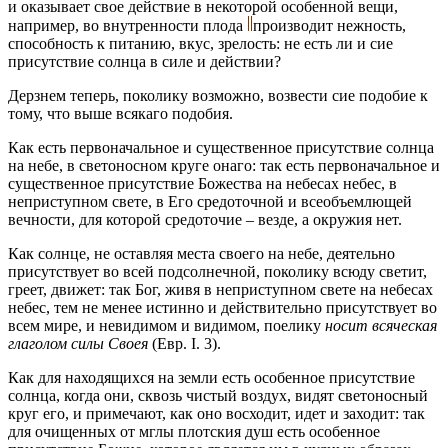
и оказывает свое действие в некоторой особенной вещи,
например, во внутренности плода
производит нежность,
способность к питанию, вкус, зрелость: не есть ли и сие
присутствие солнца в силе и действии?
Дерзнем теперь, поколику возможно, возвести сие подобие к
тому, что выше всякаго подобия.
Как есть первоначальное и существенное присутствие солнца
на небе, в светоносном круге онаго: так есть первоначальное и
существенное присутствие Божества на небесах небес, в
неприступном свете, в Его средоточной и всеобъемлющей
вечности, для которой средоточие – везде, а окружия нет.
Как солнце, не оставляя места своего на небе, деятельно
присутствует во всей подсолнечной, поколику всюду светит,
греет, движет: так Бог, живя в неприступном свете на небесах
небес, тем не менее истинно и действительно присутствует во
всем мире, и невидимом и видимом, поелику
носит всяческая
глаголом силы Своея
(Евр. I. 3).
Как для находящихся на земли есть особенное присутствие
солнца, когда они, сквозь чистый воздух, видят светоносный
круг его, и примечают, как оно восходит, идет и заходит: так
для очищенных от мглы плотския душ есть особенное