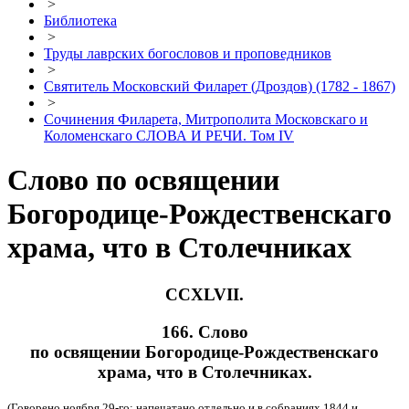
>
Библиотека
>
Труды лаврских богословов и проповедников
>
Святитель Московский Филарет (Дроздов) (1782 - 1867)
>
Сочинения Филарета, Митрополита Московскаго и
Коломенскаго СЛОВА И РЕЧИ. Том IV
Слово по освящении
Богородице-Рождественскаго
храма, что в Столечниках
CCХLVII.
166. Слово
по освящении Богородице-Рождественскаго
храма, что в Столечниках.
(Говорено ноября 29-го; напечатано отдельно и в собраниях 1844 и