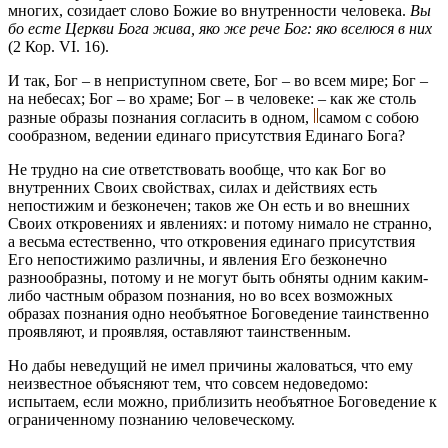
многих, созидает слово Божие во внутренности человека.
Вы
бо есте Церкви Бога жива, яко же рече Бог: яко вселюся в них
(2 Кор. VI. 16).
И так, Бог – в неприступном свете, Бог – во всем мире; Бог –
на небесах; Бог – во храме; Бог – в человеке: – как же столь
разные образы познания согласить в одном,
самом с собою
сообразном, ведении единаго присутствия Единаго Бога?
Не трудно на сие ответствовать вообще, что как Бог во
внутренних Своих свойствах, силах и действиях есть
непостижим и безконечен; таков же Он есть и во внешних
Своих откровениях и явлениях: и потому нимало не странно,
а весьма естественно, что откровения единаго присутствия
Его непостижимо различны, и явления Его безконечно
разнообразны, потому и не могут быть обняты одним каким-
либо частным образом познания, но во всех возможных
образах познания одно необъятное Боговедение таинственно
проявляют, и проявляя, оставляют таинственным.
Но дабы неведущий не имел причины жаловаться, что ему
неизвестное объясняют тем, что совсем недоведомо:
испытаем, если можно, приблизить необъятное Боговедение к
ограниченному познанию человеческому.