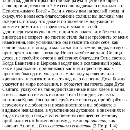
таинства, для кото
рых
пытливый разум тщетно изощряет
свою проницательность? Не сего ли надлежало и ожидать от
Непостижимаго Бога? – Если я укажу вам на зрелый грозд, и
скажу, что в нем есть благословение солнца: вы должны мне
поверить, потому что даже и по знамениям наружности
можете приметить его зрелость, и можете в ней
удостовериться вкушением, и при том знаете, что без солнца
виноград не созреет: но тщетно стали бы вы требовать от меня
изъяснения, или усиливались бы изъяснить сами себе, как
солнце входит в ягоду, и малыя частицы земли, воды, воздуха,
претворяет в кровь гроздову. Не испытуйте же таин Солнца
духов, не требуйте отчета в действиях благодати Отца светов.
Когда Евангелие и Церковь вводят вас в освященный храм,
как в Дом Божий, приближают вас к его престолу, яко к
престолу благодати, указуют вам на воду крещения или
кропления, и сказуют, что есть над нею осенение Духа Божия;
указуют на миро помазания, и образуют им печать дара Духа
Святаго; указуют на тайнодействованные виды хлеба и вина,
и возглашают: сие есть истиное Тело Господне, сия есть
истинная Кровь Господня: веруйте не испытуя, приобщайтесь
веруемому с любовию и преданностию; и вы обрящете в
видимом невидимое, в чувственном духовное, в знамениях и
видах истину и силу, в естественном свышеестественное,
приближитесь к Божественному даже до
причастия
, как
говорит Апостол,
Божественнаго естества
(2 Петр. I. 4);