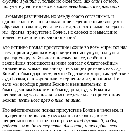
вкусите и увидите,
только не оком тела,
яко благ Господь,
получите участие в
блаженстве невидевших и веровавших.
Таковыми различными, но между собою согласными, и
единое спасительное и блаженное ведение составляющими
образами познания, если не всеми, то некоторыми, уведали ль
мы, братия, присутствие Божие, не словесно и мысленно
только, но действительно и опытно?
Кто истинно познал присутствие Божие во всем мире: тот над
всем, происходящим в мире видит всемогущую, благую и
праведную руку Божию: и потому на все, особенно
важнейшия происшествия мира взирает с благоговейным
вниманием; всякое благополучие в мире приемлет, как дар
Божий, с благодарением; всякое бедствие в мире, как действие
суда Божия, с покорностию, с терпением и упованием. Но
если мы вообще к делам Божиим невнимательны, к
благо
деяниям
Божиим неблагодарны, судам Божиим
непокоривы; то не познали мы вседетельнаго присутствия
Божия;
несть Бога пред очима нашима.
Кто действительно познал присутствие Божие в человеке, и
внутренно принял силу несозданнаго Солнца; в том
непрестанно возрастает и созревает
плод духовный, любы,
радость, миp, долготерпение, благость, милосердиe, вера,