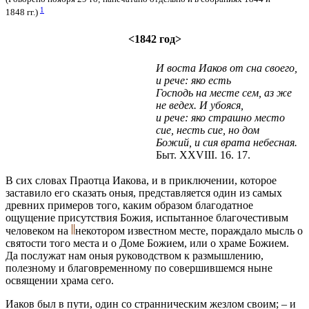
1
1848 гг.)
<1842 год>
И воста Иаков от сна своего,
и рече: яко есть
Господь на месте сем, аз же
не ведех. И убояся,
и рече: яко страшно место
cиe, несть cиe, но дом
Божий, и сия врата небесная.
Быт. XXVIII. 16. 17.
В сих словах Праотца Иакова, и в приключении, которое
заставило его сказать оныя, представляется один из самых
древних примеров того, каким образом благодатное
ощущение присутствия Божия, испытанное благочестивым
человеком на
некотором известном месте, пораждало мысль о
святости того места и о Доме Божием, или о храме Божием.
Да послужат нам оныя руководством к размышлению,
полезному и благовременному по совершившемся ныне
освящении храма сего.
Иаков был в пути, один со странническим жезлом своим; – и