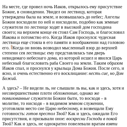
На месте, где провел ночь Иаков, открылось ему присутствие
Божие, в сновидении. Увидел он лествицу, которая
утверждена была на земле, и возвышалась до небес; Ангелы
Божии восходили по ней и нисходили, подобно как земные
служители по лестнице ходят в высокий дом господина
своего; на верхнем конце ея стоял Сам Господь, и благословил
Иакова и потомство его. Когда Иаков проснулся: чудесная
лествица еще стояла в его памяти и воображении над головою
его.
Когда он вновь возводил мысленный взор до верхней
степени сея лествицы: ему представлялась там дверь
невидимаго небеснаго дома, из которой исшел и явился Царь
небесный благословить раба Своего на земли. Таким образом
Иаков спал, и проснулся у крыльца Дома Божия. После сего, и
ясно, и очень естественно его восклицание:
несть сие, но Дом
Божий
.
А здесь? – Не видели ль, не слышали ль вы, как и здесь, хотя и
несовершенствами плоти обложенные, однако же
помилованные
служители Божии быти, то восходя – в
молитве, то нисходя – в видимом земном служении,
уготовляли место сие Царю небесному, и возвещали Ему
готовность:
готов престол Твой
? Как и здесь, ожидали Его
присутствия, и призывали оное:
воскресни Господи в покой
Твой
? Как и здесь, не однократно повелевали вратам
взяти