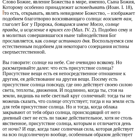
Слово Божие, явление Божества в мире, именно, Сына Божия,
Которому особенно принадлежит
исповедывать
(Иоан. I. 18),
то есть, открывать, являть невидимое Божество, – изображает
подобием благотворно возсиявающаго солнца:
возсияет вам,
глаголет Бог у Пророка,
боящимся имене Моего, солнце
правды, и исцеление в крилех его
(Мал. IV. 2). Подобно сему и
в молитвах совершившагося ныне тайнодействия Бог
прославляется, как
солнце истиннаго дня
. Воспользуемся сим
естественным подобием для некотораго созерцания истины
сверхъестественной.
Вы говорите: солнце на небе. Сие очевидно всякому. Но
разсматривайте далее: что есть присутствие солнца?
Присутствие вещи есть ея непосредственное отношение к
другим, ея действование на другия вещи. Посему есть
присутствие солнца повсюду, где оно действует своею силою
света, теплоты, движения. И подлинно, когда ты, стоя на
земли, видишь на небе светлый круг солнечный: тогда ты не
можешь сказать, что солнце отсутствует; тогда и на земли есть
для тебя присутствие солнца. Но и тогда, когда облака
закрывают от тебя образ солнца, происходящий от него
дневный свет не есть ли также действительное, хотя не столь
явственное, присутствие солнца, которым и отличается день
от ночи? И еще, когда таже солнечная сила, которая действует
на всю подсолнечную вообще, особенным образом действует