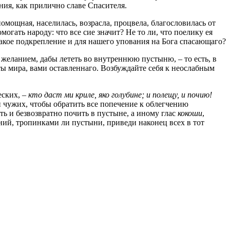
ния, как прилично славе Спасителя.
помощная, населилась, возрасла, процвела, благословилась от
огать народу: что все сие значит? Не то ли, что поелику ея
Какое подкрепление и для нашего упования на Бога спасающаго?
 желанием, дабы лететь во внутреннюю пустыню, – то есть, в
ты мира, вами оставленнаго. Возбуждайте себя к неослабным
еских, –
кто даст ми криле, яко голубине; и полещу, и почию!
н чужих, чтобы обратить все попечение к облегчению
еть и безвозвратно почить в пустыне, а иному глас
кокоши
,
ений, тропинками ли пустыни, приведи наконец всех в тот