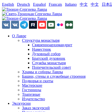
English
Deutsch
Español
Français
Italiano
中文
中文
日本
О Лавре
Структура монастыря
Священноархимандрит
Наместник
Духовный собор
Братский духовник
Службы монастыря
Попечительский совет
Храмы и соборы Лавры
Башни, стены и служебные строения
Подворья и скиты
Мастерские
Гостиницы
Трапезные
Издательство
Экскурсии
Заказ экскурсий