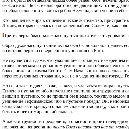
Кто в братстве отшельническом более радеет себе, нежели братс
себя, а не для Бога, не для братства, не для нищих: тот не уда
и неблагословенно усвоить сребро Неемана, явно усвоил себе е
Кто, вышед из мира в отшельническое жительство, пристрастны
Лотову, которая озрелась на оставленный ею Содом, и, как го
Третия черта благонадежнаго пустынножителя есть упование 
Образ духовнаго пустынничества был бы довольно страшен, есл
и светлою чертою совершеннаго упования на Бога.
Не случается ли даже, что удалившиеся от мира с намерением и
отшельническом и пустынном уединении или общежительстве? И
более, нежели в самом Египте. Сам Начальник нашего спасения
перенес духовных страданий, как не в уединении вертограда Г
Но если так: то для чего же, скажут, и удаляться от мира в пу
Египта в пустыню: ибо в пустыне испытали они трудности и опа
вышли в пустыню, то не пришли бы в землю, текущую медом и м
уединение Гефсиманское: ибо в пустыне победил Он, непобежд
Отца Своего, и крепкую о нашем спасении молитву, в которой
бежать в нее от мира погибельнаго.
А дабы и трудности преодолеть, и опасности пройти невредимо, 
положение, непрестанно
чаять Бога спасающаго нас от малод