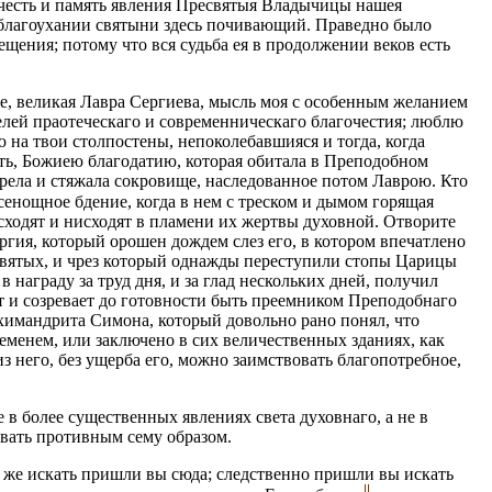
 честь и память явления Пресвятыя Владычицы нашея
благоухании святыни здесь почивающий. Праведно было
ещения; потому что вся судьба ея в продолжении веков есть
е, великая Лавра Сергиева, мысль моя с особенным желанием
елей праотеческаго и современническаго благочестия; люблю
на твои столпостены, непоколебавшияся и тогда, когда
есть, Божиею благодатию, которая обитала в Преподобном
обрела и стяжала сокровище, наследованное потом Лаврою. Кто
сенощное бдение, когда в нем с треском и дымом горящая
осходят и нисходят в пламени их жертвы духовной. Отворите
ргия, который орошен дождем слез его, в котором впечатлено
 Святых, и чрез который однажды переступили стопы Царицы
награду за труд дня, и за глад нескольких дней, получил
т и созревает до готовности быть преемником Преподобнаго
рхимандрита Симона, который довольно рано понял, что
ременем, или заключено в сих величественных зданиях, как
 него, без ущерба его, можно заимствовать благопотребное,
в более существенных явлениях света духовнаго, а не в
овать противным сему образом.
а же искать пришли вы сюда; следственно пришли вы искать