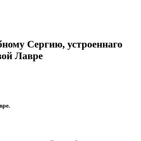
бному Сергию, устроеннаго
вой Лавре
вре.