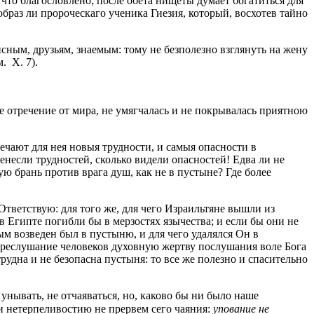
и что благословлено; после обета нищеты думает богатиться для
в образ ли пророческаго ученика Гиезия, который, восхотев тайно
ным, друзьям, знаемым: тому не безполезно взглянуть на жену
. X. 7).
е отречение от миpa, не умягчалась и не покрывалась приятною
ечают для нея новыя трудности, и самыя опасности в
несли трудностей, сколько видели опасностей! Едва ли не
ю брань против врага душ, как не в пустыне? Где более
—Ответствую: для того же, для чего Израильтяне вышли из
в Египте погибли бы в мерзостях язычества; и если бы они не
м возведен был в пустыню, и для чего удалялся Он в
 преслушание человеков духовную жертву послушания воле Бога
и трудна и не безопасна пустыня: то все же полезно и спасительно
 унывать, не отчаяваться, но, каково бы ни было наше
 нетерпеливостию не прервем сего чаяния:
упование не