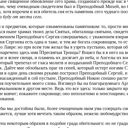
не священное обновление сего храма, созданнаго прежде нас в
ю, чему очевидным свидетелем был и Преподобный Михей, во 
хотя впрочем и вся обитель сия есть памятник сего чуднаго пос
 буду от места сего
.
 и предметам, которые ознаменованы памятником: то, прости мн
ся ныне храмах твоих дела Святых, обиталища святыни, свидет
вением Преподобнаго Сергия совершаемых; с уважением взираю 
ня Сергиева есть одна и таже, и тем же богата сокровищем, то 
Его Лавре: но при всем том желал бы я узреть пустыню, которая 
 наречено здесь имя
Пресвятыя Троицы? Вошел бы я в него на в
е и яснее свещи, и пламень их досягает до неба, и Ангелы их в
который трепетал от гласа молитв и воздыханий Преподобнаго Се
х. Дайте мне облобызать праг ея сеней, который истерт ногами
я в один день своими руками построил Преподобный Сергий, и в 
х насажденный в сей пустыне, Преподобный Никон спешно расте
ия поучительнее моего слова. Взглянул бы на благоразумнаго А
альником в другом месте. Ведь это все здесь: только закрыто в
 ковчег; покажите сокровище; оно непохитимо и неистощимо; из
ования.
 бы мы достойны были, более очищенным оком ума созерцать сие 
ажется, лучше хотя мечтать таким образом, нежели любомудрств
ена некоторым образом в подобие града обительнаго: но не град