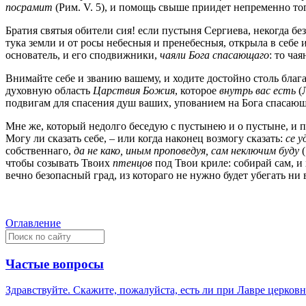
посрамит
(Рим. V. 5), и помощь свыше приидет непременно тог
Братия святыя обители сия! если пустыня Сергиева, некогда без
тука земли и от росы небесныя и пренебесныя, открыла в себе и
основатель, и его сподвижники,
чаяли Бога спасающаго
: то ча
Внимайте себе и званию вашему, и ходите достойно столь благ
духовную область
Царствия Божия
, которое
внутрь вас есть
(Л
подвигам для спасения душ ваших, упованием на Бога спасающ
Мне же, который недолго беседую с пустынею и о пустыне, и п
Могу ли сказать себе, – или когда наконец возмогу сказать:
се у
собственнаго,
да не како, иным проповедуя, сам неключим буду
(
чтобы созывать Твоих
птенцов
под Твои криле: собирай сам, и
вечно безопасный град, из котораго не нужно будет убегать н
Оглавление
Частые вопросы
Здравствуйте. Скажите, пожалуйста, есть ли при Лавре церков