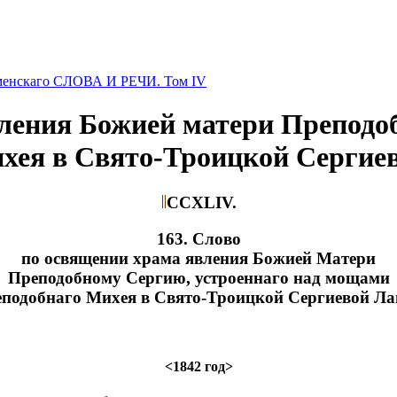
оменскаго СЛОВА И РЕЧИ. Том IV
ления Божией матери Преподо
хея в Свято-Троицкой Сергие
CСXLIV.
163. Слово
по освящении храма явления Божией Матери
Преподобному Сергию, устроеннаго над мощами
подобнаго Михея в Свято-Троицкой Сергиевой Ла
<1842 год>