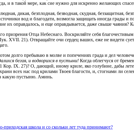
да, и в такой мере, как сие нужно для искренно желающих спасе
людная, дикая, безплодная, безводная, скудная, беззащитная, без
сточники вод и благодати, возмогла защищать иногда грады и пом
яние их оправдалось, и еще оправдывается, даже свыше чаяния? 
аго призрения Отца Heбеcнaгo. Воскриляйте себя благочестивым
ук. XVII. 21). Отвращайте очи сердец ваших, еже не видети суе
аго.
отом долго пребываю в молве и попечениях града и дел человеч
далихся бегая
,
и водворихся в пустыни!
Когда облегчуся от бреме
1 Кор. IX. 27)? О, дающий, иному криле, яко голубине, дабы лет
 храни всех нас под крилами Твоея благости, и, стогнами ли сел
и в какую пустыню. Аминь.
но-приходская школа и со скольки лет туда принимают?