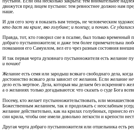
пустыни. Если она несколько закрыта: тем внимательнее надле
движутся пред лицем пустыни: тем ревностнее должно нам пред
наше.
И для сего хочу я показать вам теперь, не человеческим худо
кто даст ми криле, яко голубине; и полещу, и почию. Се удалих
Правда, тот, кто говорил cиe в псалме, был только временный 
добраго пустынножителя; и даже тем более примечательна люб
помазания его Самуилом, вел его чрез разныя состояния внешни
И так первая черта духовнаго пустынножителя есть желание п
и почию!
Желание есть семя или зародыш всякаго свободнаго дела, когда 
достоинство всякаго дела зависит от желания. Если желание не
дело есть мертвое. Дела, которыя мы делаем без искренняго жел
а о желаниях только догадываются: что сказать о суде Бога вс
Посему, кто желает пустынножительствовать, или монашествова
Божественным желанием, так и продолжать с неослабным усерд
желание действительно, как на крилах голубиных, принесло ег
cии крила, чтобы оне имели довольно легкости и крепости нест
Другая черта добраго пустынножителя или отшельника есть ре