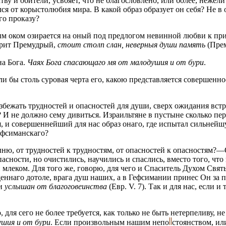
тву и обители, усвояет, что не благословлено, или более, нежел
лился от корыстолюбия миpa. В какой образ образует он себя? Не 
го проказу?
м оком озирается на оный под предлогом невинной любви к прис
ворит Премудрый,
стоит столп слан, неверныя души память
(Прем
на Бога.
Чаях Бога спасающаго мя от малодушия и от бури
.
и бы столь суровая черта его, какою представляется совершенно
збежать трудностей и опасностей для души, сверх ожидания встр
 не должно сему дивиться. Израильтяне в пустыне сколько пере
, и совершеннейший для нас образ онаго, где испытал сильнейшу
ефсиманскаго?
стыню, от трудностей к трудностям, от опасностей к опасностям?
сности, но очистились, научились и спаслись, вместо того, что 
леком. Для того же, говорю, для чего и Спаситель Духом Святы
еннаго дотоле, врага душ наших, а в Гефсимании принес Он за
 и
услышан от благоговеинства
(Евр. V. 7). Так и для нас, если 
для сего не более требуется, как только не быть нетерпеливу, не
ушия и от бури
. Если произвольным нашим
непо
стоянством,
или