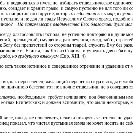
ло бы и водворяться в пустыне, избирать отшельническое одино
, созидает и хранит грады, и самую пустыню не для того ли со
о как напротив того другие, которых
недостоин весь мир, в пусты
 и в пустыне, и не дал ли граду Иерусалиму Своего храма, подоб
тиною? –
На всяком месте владычества Его: благослови душе моя
сегда благословлять Господа, не успешно повторяю я к душе моей
ний, прельщений, смущения, развлечения, нужд, забот, страстей
Богу без препятствий со стороны тварей, служить Ему без развле
раильтяне из Египта, как Лот из Содома, и учредить для себя в 
рада, но грядущаго взыскуем
(Евр. XIII. 4).
 есть также истинное и совершенное отречение и удаление от м
тво, как переселенец, желающий перенести сюда выгоды и удобст
было причиною бегства: тот не вполне отшельник, не в совершен
пользуясь необходимым, требует излишняго, под благовидным им
 котлах Египетских; и должен вспомнить, что были некоторые, 
й воле, или даже повелевать, нежели покоряться: тот еще не уда
онец показал, что чистая пустынная земля не хочет носить на с