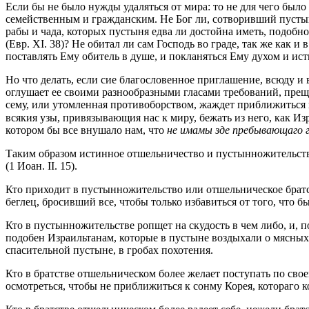
Если бы не было нужды удаляться от мира: то не для чего бы
семейственным и гражданским. Не Бог ли, сотворивший пустыню
рабы и чада, которых пустыня едва ли достойна иметь, подобн
(Евр. XI. 38)? Не обитал ли сам Господь во граде, так же как
поставлять Ему обитель в душе, и покланяться Ему духом и ис
Но что делать, если cиe благословенное приглашение, всюду и в
оглушает ее своими разнообразными гласами требований, преще
сему, или утомленная противоборством, жаждет приближиться к 
всякия узы, привязывающия нас к миpy, бежать из него, как Из
котором бы все внушало нам, что
не имамы зде пребывающаго г
Таким образом истинное отшельничество и пустынножительство
(1 Иoaн. II. 15).
Кто приходит в пустынножительство или отшельническое братс
беглец, бросивший все, чтобы только избавиться от того, что 
Кто в пустынножительстве ропщет на скудость в чем либо, и, 
подобен Израильтанам, которые в пустыне воздыхали о мясных
спасительной пустыне, в гробах похотения.
Кто в братстве отшельническом более желает поступать по свое
осмотреться, чтобы не приближиться к сонму Корея, котораго к