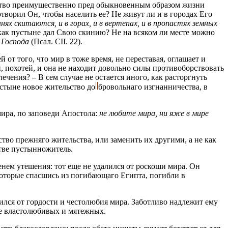
чество преимущественно пред обыкновенным образом жизни
творил Он, чтобы населить ее? Не живут ли и в городах Его
нях скитаются, и в горах, и в вертепах, и в пропастях земных
но как пустыне дал Свою скинию? He на всяком ли месте можно
 Господа
(Псал. СII. 22).
 от того, что мир в тоже время, не переставая, оглашает и
, похотей, и она не находит довольно силы противоборствовать
чения? – В сем случае не остается иного, как расторгнуть
пустыне новое жительство
до
бровольнаго
изгнанничества, в
иpa, по заповеди Апостола:
не любите мира, ни яже в мире
во прежняго жительства, или заменить их другими, а не как
стве пустынножитель.
енем утешения: тот еще не удалился от роскоши мира. Он
которые спасшись из погибающаго Египта, погибли в
лился от гордости и честолюбия миpa. Заботливо надлежит ему
ебе властолюбивых и мятежных.