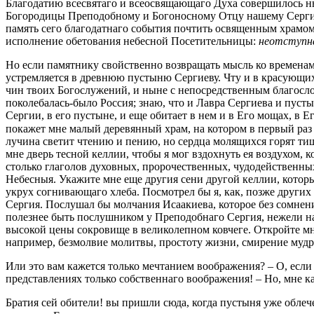
Благодатию всесвятаго и всеосвящающаго Духа совершилось ны
Богородицы Преподобному и Богоносному Отцу нашему Серги
память сего благодатнаго события почтить освященным храмом, 
исполнение обетования небесной Посетительницы:
неотступна
Но если памятнику свойственно возвращать мысль ко временам
устремляется в древнюю пустыню Сергиеву. Чту и в красующих
чин твоих Богослужений, и ныне с непосредственным благосло
поколебалась-было Россия; знаю, что и Лавра Сергиева и пусты
Сергии, в его пустыне, и еще обитает в нем и в Его мощах, в 
покажет мне малый деревянный храм, на котором в первый раз
лучина светит чтению и пению, но сердца молящихся горят тиш
мне дверь тесной келлии, чтобы я мог вздохнуть ея воздухом, 
столько глаголов духовных, пророчественных, чудодейственны
Небесныя. Укажите мне еще другия сени другой келлии, которы
укрух согнивающаго хлеба. Посмотрел бы я, как, позже други
Сергия. Послушал бы молчания Исаакиева, которое без сомнен
полезнее быть послушником у Преподобнаго Сергия, нежели нач
высокой цены сокровище в великолепном ковчеге. Откройте мне
например, безмолвие молитвы, простоту жизни, смирение мудр
Или это вам кажется только мечтанием воображения? – О, если
представлениях только собственнаго воображения! – Но, мне к
Братия сей обители! вы пришли сюда, когда пустыня уже облеч