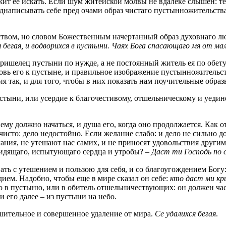
жит ее искать. Если шум житейской молвы не вдалеке слышен: те
написывать себе пред очами образ чистаго пустынножительства, 
жеством, но словом Божественным начертанный образ духовнаго л
ся бегая, и водворихся в пустыни. Чаях Бога спасающаго мя от м
пришелец пустыни по нужде, а не постоянный житель ея по обету:
овь его к пустыне, и правильное изображение пустынножительст
я так, и для того, чтобы в них показать нам поучительные обра
устыни, или усердие к благочестивому, отшельническому и уеди
ему должно начаться, и душа его, когда оно продолжается. Как от
чисто: дело недостойно. Если желание слабо: и дело не сильно д
ания, не утешают нас самих, и не приносят удовольствия другим.
евидящаго, испытующаго сердца и утробы? –
Даст ти Господь по 
ть с утешением и пользою для себя, и со благоугождением Богу:
ием. Надобно, чтобы еще в мире сказал он себе:
кто даст ми кри
о в пустыню, или в обитель отшельничествующих: он должен час
и его далее – из пустыни на небо.
шительное и совершенное удаление от миpa.
Се удалихся бегая
.