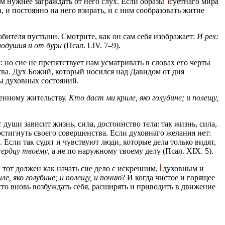
м нужнее заграждать от него слух. Если образы
суетнаго мира
и постоянно на него взирать, и с ним сообразовать житие
юбителя пустыни. Смотрите, как он сам себя изображает:
И рех:
алодушия и от бури
(Псал. LIV. 7–9).
 но сие не препятствует нам усматривать в словах его черты
ва. Дух Божий, который носился над Давидом от дня
зы духовных состояний.
ненному жительству.
Кто даст ми криле, яко голубине; и полещу,
 души зависит жизнь, сила, достоинство тела: так жизнь, сила,
остигнуть своего совершенства. Если духовнаго желания нет:
 Если так судят и чувствуют люди, которые дела только видят,
сердцу твоему
, а не по наружному твоему делу (Псал. XIX. 5).
 тот должен как начать сие дело с искренним,
духовным и
ле, яко голубине; и полещу, и почию
? И когда чистое и горящее
то вновь возбуждать себя, расширять и приводить в движение