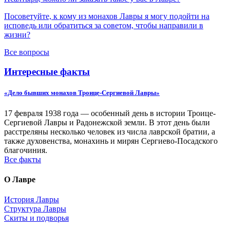
Посоветуйте, к кому из монахов Лавры я могу подойти на
исповедь или обратиться за советом, чтобы направили в
жизни?
Все вопросы
Интересные факты
«Дело бывших монахов Троице-Сергиевой Лавры»
17 февраля 1938 года — особенный день в истории Троице-
Сергиевой Лавры и Радонежской земли. В этот день были
расстреляны несколько человек из числа лаврской братии, а
также духовенства, монахинь и мирян Сергиево-Посадского
благочиния.
Все факты
О Лавре
История Лавры
Структура Лавры
Скиты и подворья