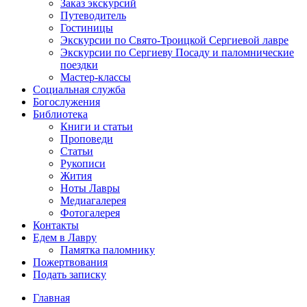
Заказ экскурсий
Путеводитель
Гостиницы
Экскурсии по Свято-Троицкой Сергиевой лавре
Экскурсии по Сергиеву Посаду и паломнические
поездки
Мастер-классы
Социальная служба
Богослужения
Библиотека
Книги и статьи
Проповеди
Статьи
Рукописи
Жития
Ноты Лавры
Медиагалерея
Фотогалерея
Контакты
Едем в Лавру
Памятка паломнику
Пожертвования
Подать записку
Главная