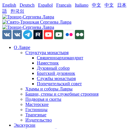
English
Deutsch
Español
Français
Italiano
中文
中文
日本
語
한국의
О Лавре
Структура монастыря
Священноархимандрит
Наместник
Духовный собор
Братский духовник
Службы монастыря
Попечительский совет
Храмы и соборы Лавры
Башни, стены и служебные строения
Подворья и скиты
Мастерские
Гостиницы
Трапезные
Издательство
Экскурсии