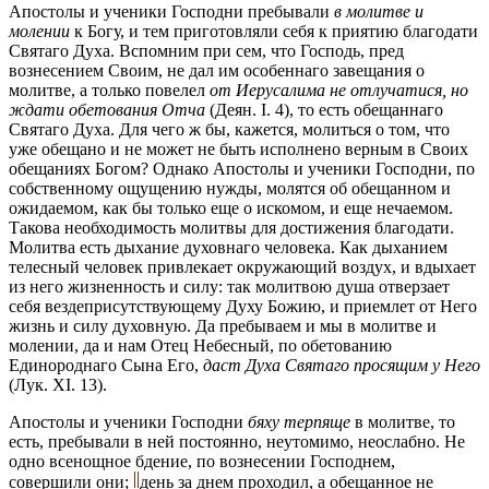
Апостолы и ученики Господни пребывали
в молитве и
молении
к Богу, и тем приготовляли себя к приятию благодати
Святаго Духа. Вспомним при сем, что Господь, пред
вознесением Своим, не дал им особеннаго завещания о
молитве, а только повелел
от Иерусалима не отлучатися, но
ждати обетования Отча
(Деян. I. 4), то есть обещаннаго
Святаго Духа. Для чего ж бы, кажется, молиться о том, что
уже обещано и не может не быть исполнено верным в Своих
обещаниях Богом? Однако Апостолы и ученики Господни, по
собственному ощущению нужды, молятся об обещанном и
ожидаемом, как бы только еще о искомом, и еще нечаемом.
Такова необходимость молитвы для достижения благодати.
Молитва есть дыхание духовнаго человека. Как дыханием
телесный человек привлекает окружающий воздух, и вдыхает
из него жизненность и силу: так молитвою душа отверзает
себя вездеприсутствующему Духу Божию, и приемлет от Него
жизнь и силу духовную. Да пребываем и мы в молитве и
молении, да и нам Отец Небесный, по обетованию
Единороднаго Сына Его,
даст Духа Святаго просящим у Него
(Лук. XI. 13).
Апостолы и ученики Господни
бяху терпяще
в молитве, то
есть, пребывали в ней постоянно, неутомимо, неослабно. Не
одно всенощное бдение, по вознесении Господнем,
совершили они;
день за днем проходил, а обещанное не