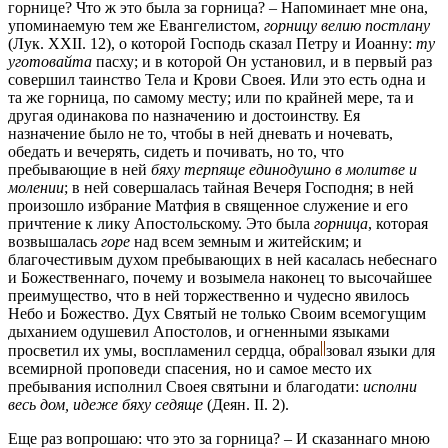
горнице? Что ж это была за горница? – Напоминает мне она,
упоминаемую тем же Евангелистом,
горницу велию постлану
(Лук. XXII. 12), о которой Господь сказал Петру и Иoaннy:
ту
уготовайта
пасху; и в которой Он установил, и в первый раз
совершил таинство Тела и Крови Своея. Или это есть одна и
та же горница, по самому месту; или по крайней мере, та и
другая одинакова по назначению и достоинству. Ея
назначение было не то, чтобы в ней дневать и ночевать,
обедать и вечерять, сидеть и почивать, но то, что
пребывающие в ней
бяху терпяще единодушно в молитве и
молении
; в ней совершалась тайная Вечеря Господня; в ней
произошло избрание Матфия в священное служение и его
причтение к лику Апостольскому. Это была
горница
, которая
возвышалась
горе
над всем земным и житейским; и
благочестивым духом пребывающих в ней касалась небеснаго
и Божественнаго, почему и возымела наконец то высочайшее
преимущество, что в ней торжественно и чудесно явилось
Небо и Божество. Дух Святый не только Своим всемогущим
дыханием одушевил Апостолов, и огненными языками
просветил их умы, воспламенил сердца,
обра
зовал
языки для
всемирной проповеди спасения, но и самое место их
пребывания исполнил Своея святыни и благодати:
исполни
весь дом, идеже бяху седяще
(Деян. II. 2).
Еще раз вопрошаю: что это за горница? – И сказаннаго мною