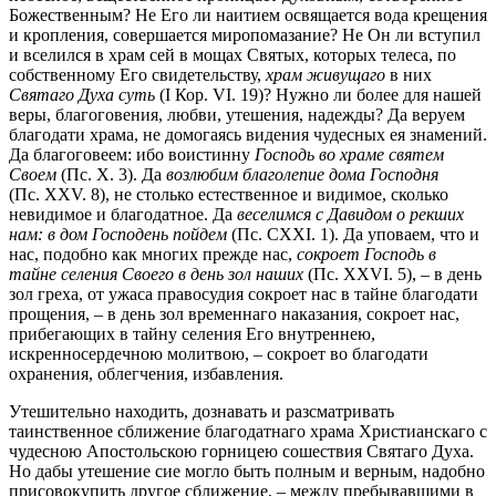
Божественным? Не Его ли наитием освящается вода крещения
и кропления, совершается миропомазание? Не Он ли вступил
и вселился в храм сей в мощах Святых, которых телеса, по
собственному Его свидетельству,
храм живущаго
в них
Святаго Духа суть
(I Кор. VI. 19)? Нужно ли более для нашей
веры, благоговения, любви, утешения, надежды? Да веруем
благодати храма, не домогаясь видения чудесных ея знамений.
Да благоговеем: ибо воистинну
Господь во храме святем
Своем
(Пс. X. 3). Да
возлюбим благолепие дома Господня
(Пс. XXV. 8), не столько естественное и видимое, сколько
невидимое и благодатное. Да
веселимся с Давидом о рекших
нам: в дом Господень пойдем
(Пс. CXXI. 1). Да уповаем, что и
нас, подобно как многих прежде нас,
сокроет Господь в
тайне селения Своего в день зол наших
(Пс. XXVI. 5), – в день
зол греха, от ужаса правосудия сокроет нас в тайне благодати
прощения, – в день зол временнаго наказания, сокроет нас,
прибегающих в тайну селения Его внутреннею,
искренносердечною молитвою, – сокроет во благодати
охранения, облегчения, избавления.
Утешительно находить, дознавать и разсматривать
таинственное сближение благодатнаго храма Христианскаго с
чудесною Апостольскою горницею сошествия Святаго Духа.
Но дабы утешение сие могло быть полным и верным, надобно
присовокупить другое сближение, – между пребывавшими в