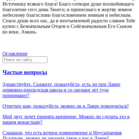
Источнику всякаго блага! Благо сотвори душе возлюбившаго
благолепие сего дома Твоего; и принесшаго в жертву земное
небесному благослови благословением земным и небесным.
Спаси души всех нас, да в неотъемлемой радости славим Тебе
купно с Безначальным Отцем и Собезначальным Его Сыном
во веки. Аминь.
Оглавление
Частые вопросы
Здравствуйте. Скажите, пожалуйста, есть ли при Лавре
церковно-приходская школа и со скольки лет туда
принимают?
Ответьте нам, пожалуйста, можно ли в Лавре повенчаться?
Мой друг хочет принять крещение. Можно ли сделать это в
вашем монастыре?
Слышала, что есть вечное поминовение и Неусыпаемая
Псалтырь, можно ли заказать такое у вас в Лавре?