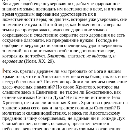
Бога для людей еще неуверовавших, дабы чрез дарованное
знание их языка преподать им наставление в вере, и в то же
время чудесным дарованием удостоверить их в
Божественности веры; но для тех, которые уже уверовали, сие
знамение не нужно. По той мере, как Божественная вера на
земли распространялась, чудесное дарование языков
сокращалось; и следственно сокрытие сего дарования не есть
оскудение благодати, но прекращение нужды. Господь не
одобряет в верующих искания очевидных, удостоверяющих
знамений; но приписывает особенное достоинство вере,
которая их не требует.
Блажени
, глаголет,
не видевшии, и
веровавше
(Иoaн. XX. 29).
Что же, братия? Дерзнем ли мы требовать от Бога в нашем
храме того, что и в Апостольском не всегда было, так как и не
всегда было нужно? Почтем ли крайним лишением неявление
здесь чудесных знамений? Но слово Христово, которое вы
слышите здесь в Евангелии, не так же ли Божественно, как
огненные языки Святаго Духа? Не то же ли истинное Тело
Христово, не та же ли истинная Кровь Христова предлежат на
трапезе храма сего, как и на трапезе горницы Сионской? В
молитвах и священнодействиях, и здесь по Апостольскому
преданию и чину совершаемых, не Единый ли и Тойжде Дух
Святый дышет, осеняет, освящает, прелагает земное в
небесное, вещественное проницает духовным, сотворенное