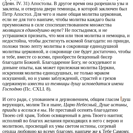
(Деян. IV. 31) Апостолы. В другое время она разрешила узы и
заклепы, и отверзла двери темницы, в которой заключен был
Петр Апостол. Для чего и ныне общая молитва церковная,
если не для того наипаче, чтобы молитва каждаго была
преумножена в силе споспешествованием множества
молящихся единодушно вкупе
? Не постыдимся, и не
устрашимся признать, что моя или твоя молитва и немощна, и
недостойна, чтобы достигнуть искомой благодати: но прииди,
положи твою лепту молитвы в сокровище единодушной
молитвы церковной, и сокровище cиe будет достаточно, чтобы
и тебе, вместе со всеми, приобрести безценный бисер
благодати Божией. Благодарение Богу, не оскудевают и
доныне опыты, как может прилежная молитва Церкви,
искренняя молитва единодушных, не только мраком
искушений, но и узами заблуждений, страстей и грехов
одержимую
извести из темницы душу исповедатися имени
Господню
(Пс. CXLI. 8).
И сего ради, с упованием и дерзновением, общим гласом
душ
верующих, молим Тя и ныне,
Царю Небесный, Душе истины,
прииди и вселися в ны
. Не преставай осенять благодатию
Твоею сей храм, Тобою освященный в день Твоего наития;
исполняй во благих желания приходящих в него с верою и
молитвою, просвещай их умы светом истины, согревай
сердца любовию ко всему благому, наипаче же к Тебе Самому,