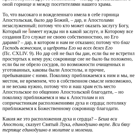
оной горнице и между посетителями нашего храма.
То, что высокаго и вожделеннаго имела в себе горница
Апостольская, было дар Божий, – дар, и Апостолами
незаслуженный; потому что кто может оказать заслугу Богу,
Который не
имеет нужды ни в какой заслуге, и Которому все
создания Его служат не своею собственностию, но Его
дарами? – дар, в котором и нам не отказано; потому что
благ
Господь всяческим, и щедроты Его на всех делех Его
(Пс. CXLIV. 9). Но дар сей не был бы дан, если бы не встретил
простертых к нему рук; сокровище сие не было бы положено,
если бы не обрело сосудов, по возможности очищенных и
уготованных, каковы были Апостолы, и прочие,
пребывавшие с ними. Поколику приближаемся к ним и мы, не
местом, не временем, что в собственном смысле невозможно,
и не весьма нужно, потому что и наш храм есть место
Апостольское по общению Апостольской благодати, – но
поколику приближаемся и мы к Апостолам и их
сопричастникам расположениями духа и сердца; потолику
приближаемся к Божественному сокровищу благодати.
Какия же это расположения духа и сердца? –
Беша вcu
Апоcтoли,
сказует Святый Лука,
единодушно вкупе. Вси бяху
терпяще единодушно в молитве и молении.