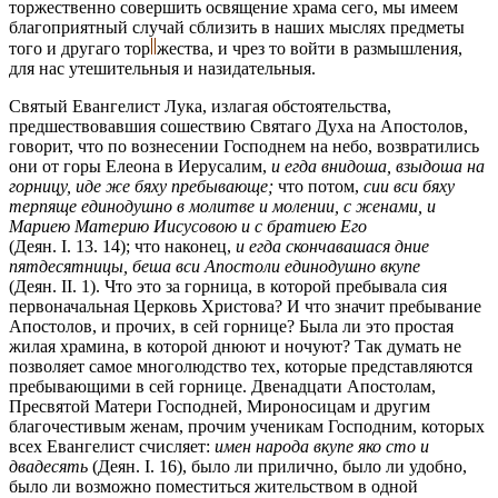
торжественно совершить освящение храма сего, мы имеем
благоприятный случай сблизить в наших мыслях предметы
того и другаго
тор
жества,
и чрез то войти в размышления,
для нас утешительныя и назидательныя.
Святый Евангелист Лука, излагая обстоятельства,
предшествовавшия сошествию Святаго Духа на Апостолов,
говорит, что по вознесении Господнем на небо, возвратились
они от горы Елеона в Иерусалим,
и егда внидоша, взыдоша на
горницу, иде же бяху пребывающе;
что потом,
сии вcu бяху
терпяще единодушно в молитве и молении, с женами, и
Mapиeю Maтepию Иucyсовою и с братиею Его
(Деян. I. 13. 14); что наконец,
и егда скончавашася дние
пятдесятницы, беша вcu Апостоли единодушно вкупе
(Деян. II. 1). Что это за горница, в которой пребывала сия
первоначальная Церковь Христова? И что значит пребывание
Апостолов, и прочих, в сей горнице? Была ли это простая
жилая храмина, в которой днюют и ночуют? Так думать не
позволяет самое многолюдство тех, которые представляются
пребывающими в сей горнице. Двенадцати Апостолам,
Пресвятой Матери Господней, Мироносицам и другим
благочестивым женам, прочим ученикам Господним, которых
всех Евангелист счисляет:
имен народа вкупе яко сто и
двадесять
(Деян. I. 16), было ли прилично, было ли удобно,
было ли возможно поместиться жительством в одной