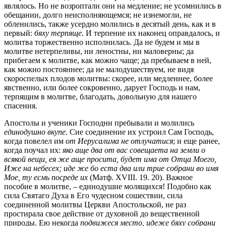
являлось. Но не возроптали они на медление; не усомнились в
обещании, долго неисполняющемся; не изнемогли, не
обленились, также усердно молились в десятый день, как и в
первый:
бяху терпяще
. И терпение их наконец оправдалось, и
молитва торжественно исполнилась. Да не будем и мы в
молитве нетерпеливы, ни леностны, ни маловерны; да
прибегаем к молитве, как можно чаще; да пребываем в ней,
как можно постояннее; да не малодушествуем, не видя
скороспелых плодов молитвы: скорее, или медленнее, более
явственно, или более сокровенно, дарует Господь и нам,
терпящим в молитве, благодать, довольную для нашего
спасения.
Апостолы и ученики Господни пребывали и молились
единодушно вкупе
. Cиe соединение их устроил Сам Господь,
когда повелел им
от Иерусалима не отлучатися
; и еще ранее,
когда поучал их:
яко аще два от вас совещаета на земли о
всякой вещи, ея же аще просита, будет има от Отца Моего,
Иже на небесех; иде же бо еста два или mpиe собрани во имя
Мое, ту есмь посреде их
(Матф. XVIII. 19. 20). Важное
пособие в молитве, – единодушие молящихся! Подобно как
сила Святаго Духа в Его чудесном сошествии, сила
соединенной молитвы Церкви Апостольской, не раз
простирала свое действие от духовной до вещественной
природы. Ею некогда
подвижеся место, идеже бяху собрани