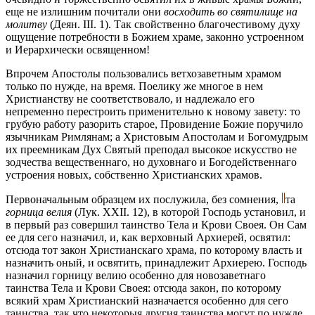
еще не излишним почитали они
восходить во святилище на
молитву
(Деян. III. 1). Так свойственно благочестивому духу
ощущение потребности в Божием храме, законно устроенном
и Иерархически освященном!
Впрочем Апостолы пользовались ветхозаветным храмом
только по нужде, на время. Поелику же многое в нем
Христианству не соответствовало, и надлежало его
непременно перестроить применительно к новому завету: то
грубую работу разорить старое, Провидение Божие поручило
язычникам Римлянам; а Христовым Апостолам и Богомудрым
их преемникам Дух Святый преподал высокое искусство не
зодчества вещественнаго, но духовнаго и Богодейственнаго
устроения новых, собственно Христианских храмов.
Первоначальным образцем их послужила, без сомнения,
та
горница велия
(Лук. XXII. 12), в которой Господь установил, и
в первый раз совершил таинство Тела и Крови Своея. Он Сам
ее для сего назначил, и, как верховный Архиерей, освятил:
отсюда тот закон Христианскаго храма, по которому власть и
назначить оный, и освятить, принадлежит Архиерею. Господь
назначил горницу велию особенно для новозаветнаго
таинства Тела и Крови Своея: отсюда закон, по которому
всякий храм Христианский назначается особенно для сего
таинства, так что некоторыя другия таинства могут по нужде