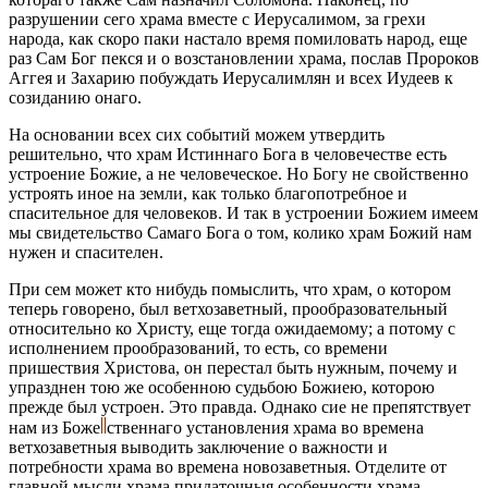
разрушении сего храма вместе с Иерусалимом, за грехи
народа, как скоро паки настало время помиловать народ, еще
раз Сам Бог пекся и о возстановлении храма, послав Пророков
Аггея и Захарию побуждать Иерусалимлян и всех Иудеев к
созиданию онаго.
На основании всех сих событий можем утвердить
решительно, что храм Истиннаго Бога в человечестве есть
устроение Божие, а не человеческое. Но Богу не свойственно
устроять иное на земли, как только благопотребное и
спасительное для человеков. И так в устроении Божием имеем
мы свидетельство Самаго Бога о том, колико храм Божий нам
нужен и спасителен.
При сем может кто нибудь помыслить, что храм, о котором
теперь говорено, был ветхозаветный, прообразовательный
относительно ко Христу, еще тогда ожидаемому; а потому с
исполнением прообразований, то есть, со времени
пришествия Христова, он перестал быть нужным, почему и
упразднен тою же особенною судьбою Божиею, которою
прежде был устроен. Это правда. Однако сие не препятствует
нам из
Боже
ственнаго
установления храма во времена
ветхозаветныя выводить заключение о важности и
потребности храма во времена новозаветныя. Отделите от
главной мысли храма придаточныя особенности храма