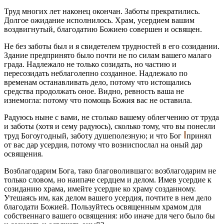
Труд многих лет наконец окончан. Заботы прекратились.
Долгое ожидание исполнилось. Храм, усердием вашим
воздвигнутый, благодатию Божиею совершен и освящен.
Не без заботы был и я свидетелем трудностей в его созидании.
Здание предпринято было почти не по силам вашего малаго
града. Надлежало не только созидать, но частию и
пересозидать неблаголепно созданное. Надлежало по
временам останавливать дело, потому что истощались
средства продолжать оное. Видно, ревность ваша не
изнемогла: потому что помощь Божия вас не оставила.
Радуюсь ныне с вами, не столько вашему облегчению от труда
и заботы (хотя и сему радуюсь), сколько тому, что вы понесли
труд Богоугодный, заботу душеполезную; и что Бог
принял
от вас дар усердия, потому что возниспослал на оный дар
освящения.
Возблагодарим Бога, тако благоволившаго: возблагодарим не
только словом, но наипаче сердцем и делом. Имев усердие к
созиданию храма, имейте усердие ко храму созданному.
Утешаясь им, как делом вашего усердия, почтите в нем дело
благодати Божией. Пользуйтесь освященным храмом для
собственнаго вашего освящения: ибо иначе для чего было бы