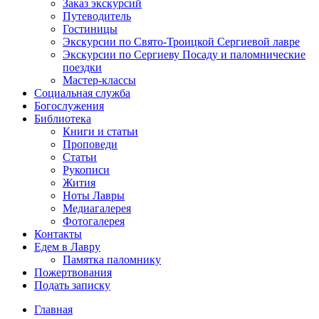
Заказ экскурсий
Путеводитель
Гостиницы
Экскурсии по Свято-Троицкой Сергиевой лавре
Экскурсии по Сергиеву Посаду и паломнические
поездки
Мастер-классы
Социальная служба
Богослужения
Библиотека
Книги и статьи
Проповеди
Статьи
Рукописи
Жития
Ноты Лавры
Медиагалерея
Фотогалерея
Контакты
Едем в Лавру
Памятка паломнику
Пожертвования
Подать записку
Главная