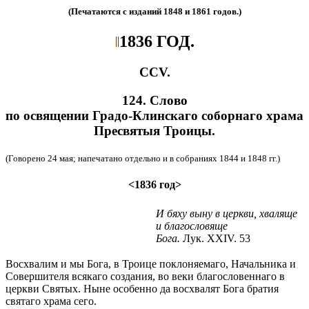
(Печатаются с изданий 1848 и 1861 годов.)
1836 ГОД.
ССV.
124. Слово
по освящении Градо-Клинскаго соборнаго храма
Пресвятыя Троицы.
(Говорено 24 мая; напечатано отдельно и в собраниях 1844 и 1848 гг.)
<1836 год>
И бяху выну в церкви, хваляще
и благословяще
Бога.
Лук. XXIV. 53
Восхвалим и мы Бога, в Троице поклоняемаго, Начальника и
Совершителя всякаго создания, во веки благословеннаго в
церкви Святых. Ныне особенно да восхвалят Бога братия
святаго храма сего.