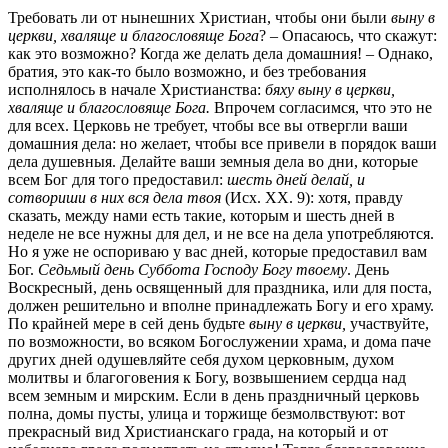
Требовать ли от нынешних Христиан, чтобы они были
выну в
церкви, хваляще и благословяще Бога
? – Опасаюсь, что скажут:
как это возможно? Когда же делать дела домашния! – Однако,
братия, это как-то было возможно, и без требования
исполнялось в начале Христианства:
бяху выну в церкви,
хваляще и благословяще Бога.
Впрочем согласимся, что это не
для всех. Церковь не требует, чтобы все вы отвергли ваши
домашния дела: но желает, чтобы все привели в порядок ваши
дела душевныя. Делайте ваши земныя дела во дни, которые
всем Бог для того предоставил:
шесть дней делай, и
сотвориши в них вся дела твоя
(Исх. XX. 9): хотя, правду
сказать, между нами есть такие, которым и шесть дней в
неделе не все нужны для дел, и не все на дела употребляются.
Но я уже не оспориваю у вас дней, которые предоставил вам
Бог.
Седьмый день Суббота Господу Богу твоему
. День
Воскресный, день освященный для праздника, или для поста,
должен решительно и вполне принадлежать Богу и его храму.
По крайней мере в сей день будьте
выну в церкви,
участвуйте,
по возможности, во всяком Богослужении храма, и дома паче
других дней одушевляйте себя духом церковным, духом
молитвы и благоговения к Богу, возвышением сердца над
всем земным и мирским. Если в день праздничный церковь
полна, домы пусты, улица и торжище безмолвствуют: вот
прекрасный вид Христианскаго града, на который и от