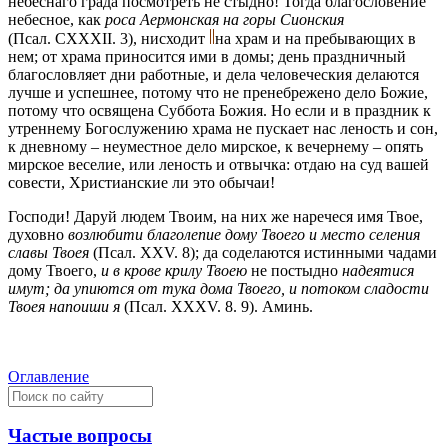
небеснаго града посмотреть не стыдно! Тогда благословение
небесное, как
роса Аермонская на горы Сионския
(Псал. CXXXII. 3), нисходит
на храм и на пребывающих в
нем; от храма приносится ими в домы; день праздничный
благословляет дни работные, и дела человеческия делаются
лучше и успешнее, потому что не пренебрежено дело Божие,
потому что освящена Суббота Божия. Но если и в праздник к
утреннему Богослужению храма не пускает нас леность и сон,
к дневному – неуместное дело мирское, к вечернему – опять
мирское веселие, или леность и отвычка: отдаю на суд вашей
совести, Христианские ли это обычаи!
Господи! Даруй людем Твоим, на них же наречеся имя Твое,
духовно
возлюбити благолепие дому Твоего и место селения
славы Твоея
(Псал. XXV. 8); да соделаются истинными чадами
дому Твоего,
и в крове крилу Твоею
не постыдно
надеятися
имут; да упиются от тука дома Твоего, и потоком сладости
Твоея напоиши я
(Псал. XXXV. 8. 9). Аминь.
Оглавление
Частые вопросы