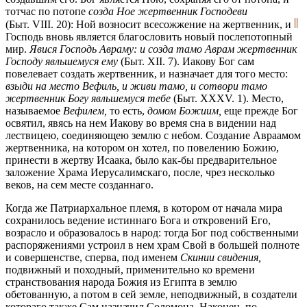
тотчас по потопе
созда Ное жертвенник Господеви
(Быт. VIII. 20): Ной возносит всесожжение на жертвенник, и
Господь вновь является благословить новый послепотопный
мир.
Явися Господь Авраму: и созда тамо Аврам жертвенник
Господу явльшемуся ему
(Быт. XII. 7). Иакову Бог сам
повелевает создать жертвенник, и назначает для того место:
взыди на место Вефиль, и живи тамо, и сотвори тамо
жертвенник Богу явльшемуся тебе
(Быт. XXXV. 1). Место,
называемое
Вефилем,
то есть,
домом Божиим,
еще прежде Бог
освятил, явясь на нем Иакову во время сна в видении над
лествицею, соединяющею землю с небом. Создание Авраамом
жертвенника, на котором он хотел, по повелению Божию,
принести в жертву Исаака, было как-бы предварительное
заложение Храма Иерусалимскаго, после, чрез несколько
веков, на сем месте созданнаго.
Когда же Патриархальное племя, в котором от начала мира
сохранилось ведение истиннаго Бога и откровений Его,
возрасло и образовалось в народ: тогда Бог под собственными
распоряжениями устроил в нем храм Свой в большей полноте
и совершенстве, сперва, под именем
Скинии свидения,
подвижный и походный, применительно ко времени
странствования народа Божия из Египта в землю
обетованную, а потом в сей земле, неподвижный, в создатели
котораго также Сам назначил Соломона. Наконец, по