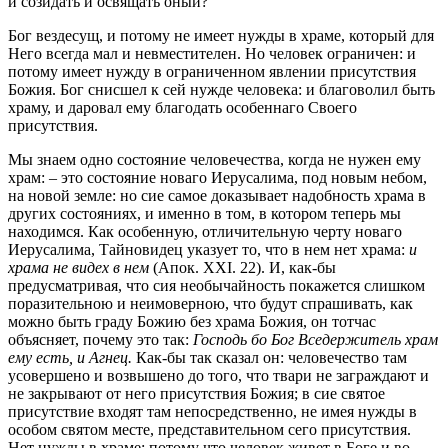
и созидать и освящать оный?
Бог вездесущ, и потому не имеет нужды в храме, который для
Него всегда мал и невместителен. Но человек ограничен: и
потому имеет нужду в ограниченном явлении присутствия
Божия. Бог снисшел к сей нужде человека: и благоволил быть
храму, и даровал ему благодать особеннаго Своего
присутствия.
Мы знаем одно состояние человечества, когда не нужен ему
храм: – это состояние новаго Иерусалима, под новым небом,
на новой земле: но сие самое доказывает надобность храма в
других состояниях, и именно в том, в котором теперь мы
находимся. Как особенную, отличительную черту новаго
Иерусалима, Тайновидец указует то, что в нем нет храма:
и
храма не видех в нем
(Апок. XXI. 22)
. И, как-бы
предусматривая, что сия необычайность покажется слишком
поразительною и неимоверною, что будут спрашивать, как
можно быть граду Божию без храма Божия, он тотчас
объясняет, почему это так:
Господь бо Бог Вседержитель храм
ему есть, и Агнец.
Как-бы так сказал он: человечество там
усовершено и возвышено до того, что твари не заграждают и
не закрывают от него присутствия Божия; в сие святое
присутствие входят там непосредственно, не имея нужды в
особом святом месте, представительном сего присутствия.
Нет нужды в храме: потому что человек живет в Боге и во