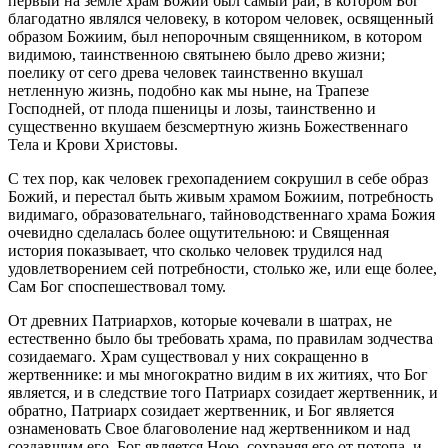
первый на земле храм Божий был самый рай, в котором Бог
благодатно являлся человеку, в котором человек, освященный
образом Божиим, был непорочным священником, в котором
видимою, таинственною святынею было древо жизни;
поелику от сего древа человек таинственно вкушал
нетленную жизнь, подобно как мы ныне, на Трапезе
Господней, от плода пшеницы и лозы, таинственно и
существенно вкушаем безсмертную жизнь Божественнаго
Тела и Крови Христовы.
С тех пор, как человек грехопадением сокрушил в себе образ
Божий, и перестал быть живым храмом Божиим, потребность
видимаго, образовательнаго, тайноводственнаго храма Божия
очевидно сделалась более ощутительною: и Священная
история показывает, что сколько человек трудился над
удовлетворением сей потребности, столько же, или еще более,
Сам Бог споспешествовал тому.
От древних Патриархов, которые кочевали в шатрах, не
естественно было бы требовать храма, по правилам зодчества
созидаемаго. Храм существовал у них сокращенно в
жертвеннике: и мы многократно видим в их житиях, что Бог
является, и в следствие того Патриарх созидает жертвенник, и
обратно, Патриарх созидает жертвенник, и Бог является
ознаменовать Свое благоволение над жертвенником и над
создавшим его. Бог является Ною, сохраняя его от потопа, и