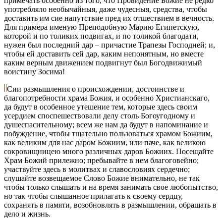
примечать особенно из того, что Провидение Божие не редко
употребляло необычайныя, даже чудесныя, средства, чтобы
доставить им сие напутствие пред их отшествием в вечность.
Для примера именую Преподобную Марию Египетскую,
которой и по толиких подвигах, и по толикой благодати,
нужен был последний дар – причастие Трапезы Господней; и,
чтобы ей доставить сей дар, каким непонятным, но вместе
каким верным движением подвигнут был Богодвижимый
воистину Зосима!
Сии размышления о происхождении, достоинстве и
благопотребности храма Божия, и особенно Христианскаго,
да будут в особенное утешение тем, которые здесь своим
усердием споспешествовали делу столь Богоугодному и
душеспасительному; всем же нам да будут в напоминание и
побуждение, чтобы тщательно пользоваться храмом Божиим,
как великим для нас даром Божиим, или паче, как великою
сокровищницею много различных даров Божиих. Посещайте
Храм Божий прилежно; пребывайте в нем благоговейно;
участвуйте здесь в молитвах и славословиях сердечно;
слушайте возвещаемое Слово Божие внимательно, не так
чтобы только слышать и на время занимать свое любопытство,
но так чтобы слышанное прилагать к своему сердцу,
сохранять в памяти, возобновлять в размышлении, обращать в
дело и жизнь.