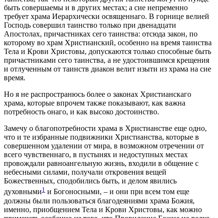
быть совершаемы и в других местах; а сие непременно
требует храма Иерархически освященнаго. В горнице велией
Господь совершил таинство только при двенадцати
Апостолах, причастниках сего таинства: отсюда закон, по
которому во храм Христианский, особенно на время таинства
Тела и Крови Христовы, допускаются только способные быть
причастниками сего таинства, а не удостоившимся крещения
и отлученным от таинств диакон велит изыти из храма на сие
время.
Но я не распространюсь более о законах Христианскаго
храма, которые впрочем также показывают, как важна
потребность онаго, и как высоко достоинство.
Замечу о благопотребности храма в Христианстве еще одно,
что и те избранные подвижники Христианства, которые в
совершенном удалении от мира, в возможном отречении от
всего чувственнаго, в пустынях и недоступных местах
провождали равноангельную жизнь, входили в общение с
небесными силами, получали откровения вещей
Божественных, сподобились быть, и делом явились
1
духовными
и Богоносными, – и они при всем том еще
должны были пользоваться благодеяниями храма Божия,
именно, приобщением Тела и Крови Христовы, как можно