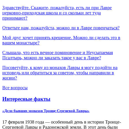
Здравствуйте. Скажите, пожалуйста, есть ли при Лавре
церковно-приходская школа и со скольки лет туда
принимают?
Ответьте нам, пожалуйста, можно ли в Лавре повенчаться?
Мой друг хочет принять крещение. Можно ли сделать это в
вашем монастыре?
Слышала, что есть вечное поминовение и Неусыпаемая
Псалтырь, можно ли заказать такое у вас в Лавре?
Посоветуйте, к кому из монахов Лавры я могу подойти на
исповедь или обратиться за советом, чтобы направили в
жизни?
Все вопросы
Интересные факты
«Дело бывших монахов Троице-Сергиевой Лавры»
17 февраля 1938 года — особенный день в истории Троице-
Сергиевой Лавры и Радонежской земли. В этот день были