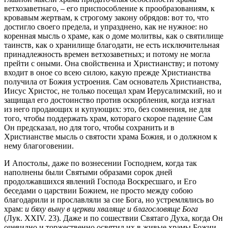
ветхозаветнаго, – его приспособление к прообразованиям, к
кровавым жертвам, к строгому закону обрядов: вот то, что
достигло своего предела, и упразднено, как не нужное: но
коренная мысль о храме, как о доме молитвы, как о святилище
таинств, как о хранилище благодати, не есть исключительная
принадлежность времен ветхозаветных; и потому не могла
прейти с оными. Она свойственна и Христианству; и потому
входит в оное со всею силою, какую прежде Христианства
получила от Божия устроения. Сам основатель Христианства,
Иисус Христос, не только посещал храм Иерусалимский, но и
защищал его достоинство против оскорбления, когда изгнал
из него продающих и купующих: это, без сомнения, не для
того, чтобы поддержать храм, котораго скорое падение Сам
Он предсказал, но для того, чтобы сохранить и в
Христианстве мысль о святости храма Божия, и о должном к
нему благоговении.
И Апостолы, даже по вознесении Господнем, когда так
наполнены были Святыми образами сорок дней
продолжавшихся явлений Господа Воскресшаго, и Его
беседами о царствии Божием, не просто между собою
благодарили и прославляли за сие Бога, но устремлялись во
храм:
и бяху выну в церкви хваляще и благословяще Бога
(Лук. XXIV. 23). Даже и по сошествии Святаго Духа, когда Он
очевидно и торжественно освятил их в живые храмы Божии,