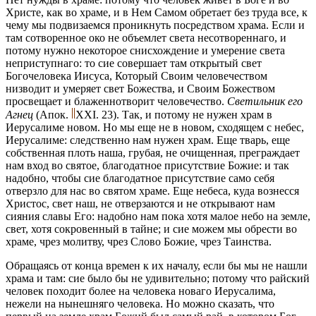
Христе, как во храме, и в Нем Самом обретает без труда все, к
чему мы подвизаемся проникнуть посредством храма. Если и
там сотворенное око не объемлет света несотвореннаго, и
потому нужно некоторое снисхождение и умерение света
неприступнаго: то сие совершает там открытый свет
Богочеловека Иисуса, Который Своим человечеством
низводит и умеряет свет Божества, и Своим Божеством
просвещает и блаженнотворит человечество.
Светильник его
Агнец
(Апок.
XXI. 23)
. Так, и потому не нужен храм в
Иерусалиме новом. Но мы еще не в новом, сходящем с небес,
Иерусалиме: следственно нам нужен храм. Еще тварь, еще
собственная плоть наша, грубая, не очищенная, преграждает
нам вход во святое, благодатное присутствие Божие: и так
надобно, чтобы сие благодатное присутствие само себя
отверзло для нас во святом храме. Еще небеса, куда вознесся
Христос, свет наш, не отверзаются и не открывают нам
сияния славы Его: надобно нам пока хотя малое небо на земле,
свет, хотя сокровенный в тайне; и сие можем мы обрести во
храме, чрез молитву, чрез Слово Божие, чрез Таинства.
Обращаясь от конца времен к их началу, если бы мы не нашли
храма и там: сие было бы не удивительно; потому что райский
человек походит более на человека новаго Иерусалима,
нежели на нынешняго человека. Но можно сказать, что