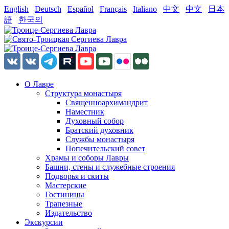
English
Deutsch
Español
Français
Italiano
中文
中文
日本
語
한국의
О Лавре
Структура монастыря
Священноархимандрит
Наместник
Духовный собор
Братский духовник
Службы монастыря
Попечительский совет
Храмы и соборы Лавры
Башни, стены и служебные строения
Подворья и скиты
Мастерские
Гостиницы
Трапезные
Издательство
Экскурсии