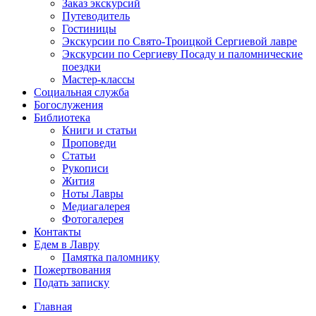
Заказ экскурсий
Путеводитель
Гостиницы
Экскурсии по Свято-Троицкой Сергиевой лавре
Экскурсии по Сергиеву Посаду и паломнические
поездки
Мастер-классы
Социальная служба
Богослужения
Библиотека
Книги и статьи
Проповеди
Статьи
Рукописи
Жития
Ноты Лавры
Медиагалерея
Фотогалерея
Контакты
Едем в Лавру
Памятка паломнику
Пожертвования
Подать записку
Главная