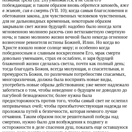
побеждающая; и таким образом вновь
обретеся заповедь, яже
в живот, сия в смерть
(VII. 10); когда самыя благословения и
обетования закона, для чувственных человеков чувственныя,
для не дальновидных временныя, некоторым образом
закрывали свет жизни будущей: надобно было иногда хотя
мгновенною молниею разсечь сию ветхозаветную смертную
ночь; и такою молниею жизни вечной было некогда огненное
вознесение ревнителя истины Божией, Илии. Но когда во
Христе взошло новое солнце миру; и особенно когда
победоносным и славным воскресением Его, мрак смерти
довольно уменьшен, страх ея ослаблен, и заря будущей
блаженной жизни сделалась светла, почти как полный день;
тогда благодать Божия, всегда милующая, и спасительная, и
премудрость Божия, по различным потребностям спасаемых,
многоразличная, должна была восприять новые виды,
употребить новые образы действования; уже менее надлежало
заботиться о том, чтобы неведение о будущем не доводило до
пагубной безнадежности; более нужна была
предосторожность против того, чтобы самый свет не ослепил
непривычных очей; чтобы преизбыточествующая надежда не
проложила путей к безпечности, которая немного лучше
отчаяния. Таким образом после решительной победы над
смертию, нужно было для возбуждения к подвигу и
осторожности в деле спасения душ, показать еще оставшуюся