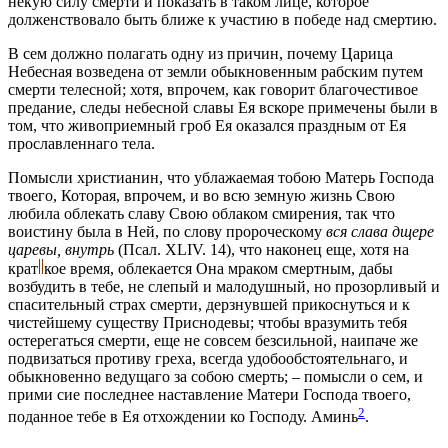
некую силу смерти и показать в таком лице, которое
долженствовало быть ближе к участию в победе над смертию.
В сем должно полагать одну из причин, почему Царица
Небесная возведена от земли обыкновенным рабским путем
смерти телесной; хотя, впрочем, как говорит благочестивое
предание, следы небесной славы Ея вскоре примечены были в
том, что живоприемный гроб Ея оказался праздным от Ея
прославленнаго тела.
Помысли христианин, что ублажаемая тобою Матерь Господа
твоего, Которая, впрочем, и во всю земную жизнь Свою
любила облекать славу Свою облаком смирения, так что
воистину была в Ней, по слову пророческому
вся слава дщере
царевы, внутрь
(Псал. XLIV. 14), что наконец еще, хотя на
крат
кое
время, облекается Она мраком смертным, дабы
возбудить в тебе, не слепый и малодушный, но прозорливый и
спасительный страх смерти, дерзнувшей прикоснуться и к
чистейшему существу Приснодевы; чтобы вразумить тебя
остерегаться смерти, еще не совсем безсильной, наипаче же
подвизаться противу греха, всегда удобообстоятельнаго, и
обыкновенно ведущаго за собою смерть; – помысли о сем, и
прими сие последнее наставление Матери Господа твоего,
2
поданное тебе в Ея отхождении ко Господу. Аминь
.