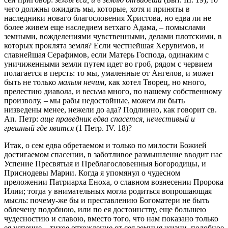
чего должны ожидать мы, которые, хотя и приняты в
наследники новаго благословения Христова, но едва ли не
более живем еще наследием ветхаго Адама, – помыслами
земными, вожделениями чувственными, делами плотскими, в
которых проклята земля? Если честнейшая Херувимов, и
славнейшая Серафимов, если Матерь Господа, одинаким с
уничиженными земли путем идет во гроб, рядом с червием
полагается в персть: то мы, умаленные от Ангелов, и может
быть не только
малым нечим
, как хотел Творец, но много,
прелестию диавола, и весьма много, по нашему собственному
произволу, – мы рабы недостойные, можем ли быть
низведены менее, нежели до ада? Подлинно, как говорит св.
Ап. Петр:
аще праведник едва спасется, нечестивый и
грешный где явится
(1 Петр. IV. 18)?
Итак, о сем едва обретаемом и только по милости Божией
достигаемом спасении, в заботливое размышление вводит нас
Успение Пресвятыя и Преблагословенныя Богородицы, и
Приснодевы Марии. Когда я упомянул о чудесном
преложении Патриарха Еноха, о славном вознесении Пророка
Илии; тогда у внимательных могла родиться вопрошающая
мысль: почему-же бы и преставлению Богоматери не быть
облечену подобною, или по ея достоинству, еще большею
чудесностию и славою, вместо того, что нам показано только
ея успение – тихое отхождение от сея земныя жизни, подобное