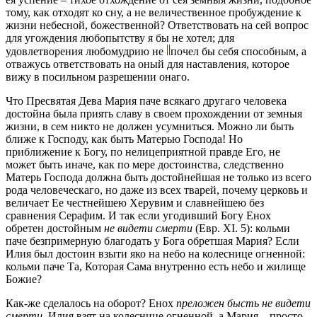
тому, как отходят ко сну, а не величественное пробуждение к
жизни небесной, божественной? Ответствовать на сей вопрос
для угождения любопытству я бы не хотел; для
удовлетворения любомудрию не
почел бы себя способным, а
отважусь ответствовать на оный для наставления, которое
вижу в посильном разрешении онаго.
Что Пресвятая Дева Мария паче всякаго другаго человека
достойна была приять славу в своем прохождении от земныя
жизни, в сем никто не должен усумниться. Можно ли быть
ближе к Господу, как быть Матерью Господа! Но
приближение к Богу, по нелицеприятной правде Его, не
может быть иначе, как по мере достоинства, следственно
Матерь Господа должна быть достойнейшая не только из всего
рода человеческаго, но даже из всех тварей, почему церковь и
величает Ее честнейшею Херувим и славнейшею без
сравнения Серафим. И так если угодивший Богу Енох
обретен достойным
не видети смерти
(Евр. XI. 5): кольми
паче безпримерную благодать у Бога обретшая Мария? Если
Илия был достоин взыти яко на небо на колеснице огненной:
кольми паче Та, Которая Сама внутренно есть небо и жилище
Божие?
Как-же сделалось на оборот? Енох
преложен бысть не видети
смерти
, Илия взят на колеснице огненной, а Мария – просто