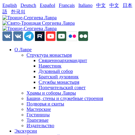
English
Deutsch
Español
Français
Italiano
中文
中文
日本
語
한국의
О Лавре
Структура монастыря
Священноархимандрит
Наместник
Духовный собор
Братский духовник
Службы монастыря
Попечительский совет
Храмы и соборы Лавры
Башни, стены и служебные строения
Подворья и скиты
Мастерские
Гостиницы
Трапезные
Издательство
Экскурсии