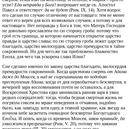
успе?
Еда неправда у Бога
? вопрошает негде св. Апостол
Павел и ответствует:
да не будет
(Рим. IX. 14). Хотя вопрос
его сделан по случаю отличному от настоящаго: тем не менее
ответ его верен для всех возможных случаев, а потому и для
настоящаго. Нет неправды у Бога в том, что Матерь Господня
не довольно прославлена по сю сторону гроба: потому что
гроб есть граница, за которою начинается открытое царство
правды и царство славы; по сю сторону гроба лежит царство
благодати, царство милосердия, царство премудрости в тайне
сокровенной. Но для чего-же так приближено блаженство
Еноха, для чего так ускорена слава Илии?
Сие сделано именно по закону царства благодати, милосердия
премудрости сокровенной. Когда
царствова смерть от Адама
даже до Моисея, и над не согрешившими по подобию
преступления Адама
, когда от дня первобытнаго безсмертия, и
вечерней зари воспоминания почти не оставалось, а для
Воскресения Христова едва занималась ранняя заря в умах
редких созерцателей: тогда, чтобы бедная смертная жизнь не
погрязла совсем во мраке неведения и отчаяния, надобно
было, как лампаду, хотя одну, в темной храмине, как звезду на
ночном небе засветить очевидное безсмертие Богоугоднаго
Ено
ха.
И опять, когда со времени Моисея,
закон привниде, да
умножится прегрешение
(Рим. V. 20), потому что
законом
познание греха
(III. 20) умножается, а не сила его