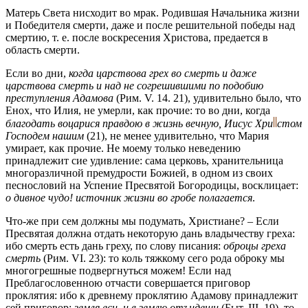
Матерь Света нисходит во мрак. Родившая Начальника жизни
и Победителя смерти, даже и после решительной победы над
смертию, т. е. после воскресения Христова, предается в
область смерти.
Если во дни,
когда царствова грех во смерть и даже
царствова смерть и над не согрешившими по подобию
преступления Адамова
(Рим. V. 14. 21), удивительно было, что
Енох, что Илия, не умерли, как прочие: то во дни, когда
благодать воцарися правдою в жизнь вечную, Иисус
Хри
стом
Господем нашим
(21), не менее удивительно, что Мария
умирает, как прочие. Не моему только неведению
принадлежит сие удивление: сама церковь, хранительница
многоразличной премудрости Божией, в одном из своих
песнословий на Успение Пресвятой Богородицы, восклицает:
о дивное чудо! источник жизни во гробе полагается
.
Что-же при сем должны мы подумать, Христиане? – Если
Пресвятая должна отдать некоторую дань владычеству греха:
ибо смерть есть дань греху, по слову писания:
оброцы греха
смерть
(Рим. VI. 23): то коль тяжкому сего рода оброку мы
многогрешные подвергнуться можем! Если над
Преблагословенною отчасти совершается приговор
проклятия: ибо к древнему проклятию Адамову принадлежит
сей приговор:
земля еси, и в землю отъидеши
(Быт. III. 19), то