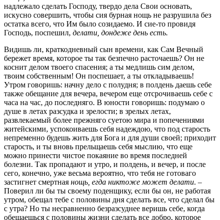
надлежало сделать Господу, твердо дела Свои основать,
искусно совершить, чтобы сия бурная нощь не разрушила без
остатка всего, что Им было созидаемо. И сие-то провидя
Господь, поспешил,
делати, дондеже день есть.
Видишь ли, краткодневный сын времени, как Сам Вечный
бережет время, которое ты так безпечно расточаешь? Он не
коснит делом твоего спасения; а ты медлишь сим делом,
твоим собственным! Он поспешает, а ты откладываешь!
Утром говоришь: начну дело с полудня; в полдень даешь себе
также обещание для вечера, вечером еще отсрочиваешь себе с
часа на час, до последняго. В юности говоришь: подумаю о
душе в летах разсудка и зрелости; в зрелых летах,
развлекаемый более прежняго суетою мира и попечениями
житейскими, успокоиваешь себя надеждою, что под старость
непременно будешь жить для Бога и для души своей; приходит
старость, и ты вновь прельщаешь себя мыслию, что еще
можно принести чистое покаяние во время последней
болезни. Так пропадают и утро, и полдень, и вечер, и после
сего, конечно, уже весьма вероятно, что тебя не готоваго
застигнет смертная
нощь, егда никтоже может делати
. –
Поверил ли бы ты своему поденщику, если бы он, не работая
утром, обещал тебе с половины дня сделать все, что сделал бы
с утра? Но ты несравненно безразсуднее веришь себе, когда
обещаешься с половины жизни сделать все добро, которое