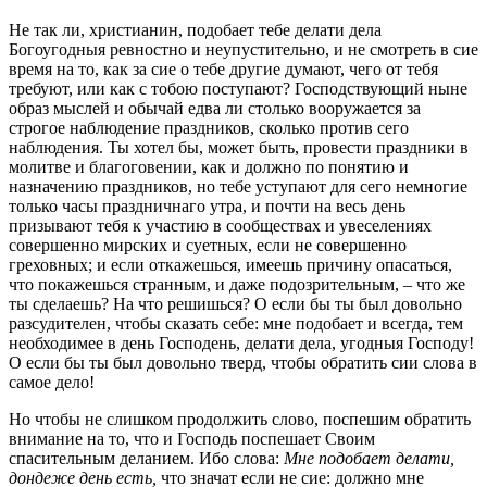
Не так ли, христианин, подобает тебе делати дела
Богоугодныя ревностно и неупустительно, и не смотреть в сие
время на то, как за сие о тебе другие думают, чего от тебя
требуют, или как с тобою поступают? Господствующий ныне
образ мыслей и обычай едва ли столько вооружается за
строгое наблюдение праздников, сколько против сего
наблюдения. Ты хотел бы, может быть, провести праздники в
молитве и благоговении, как и должно по понятию и
назначению праздников, но тебе уступают для сего немногие
только часы праздничнаго утра, и почти на весь день
призывают тебя к участию в сообществах и увеселениях
совершенно мирских и суетных, если не совершенно
греховных; и если откажешься, имеешь причину опасаться,
что покажешься странным, и даже подозрительным, – что же
ты сделаешь? На что решишься? О если бы ты был довольно
разсудителен, чтобы сказать себе: мне подобает и всегда, тем
необходимее в день Господень, делати дела, угодныя Господу!
О если бы ты был довольно тверд, чтобы обратить сии слова в
самое дело!
Но чтобы не слишком продолжить слово, поспешим обратить
внимание на то, что и Господь поспешает Своим
спасительным деланием. Ибо слова:
Мне подобает делати,
дондеже день есть,
что значат если не сие: должно мне