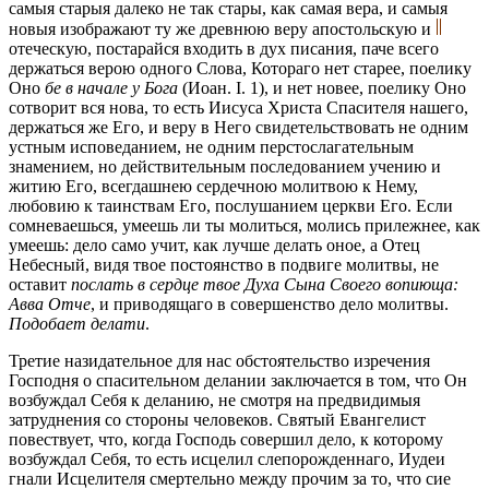
самыя старыя далеко не так стары, как самая вера, и самыя
новыя изображают ту же древнюю веру апостольскую и
отеческую, постарайся входить в дух писания, паче всего
держаться верою одного Слова, Котораго нет старее, поелику
Оно
бе в начале у Бога
(Иоан. I. 1), и нет новее, поелику Оно
сотворит вся нова, то есть Иисуса Христа Спасителя нашего,
держаться же Его, и веру в Него свидетельствовать не одним
устным исповеданием, не одним перстослагательным
знамением, но действительным последованием учению и
житию Его, всегдашнею сердечною молитвою к Нему,
любовию к таинствам Его, послушанием церкви Его. Если
сомневаешься, умеешь ли ты молиться, молись прилежнее, как
умеешь: дело само учит, как лучше делать оное, а Отец
Небесный, видя твое постоянство в подвиге молитвы, не
оставит
послать в сердце твое Духа Сына Своего вопиюща:
Авва Отче
, и приводящаго в совершенство дело молитвы.
Подобает делати
.
Третие назидательное для нас обстоятельство изречения
Господня о спасительном делании заключается в том, что Он
возбуждал Себя к деланию, не смотря на предвидимыя
затруднения со стороны человеков. Святый Евангелист
повествует, что, когда Господь совершил дело, к которому
возбуждал Себя, то есть исцелил слепорожденнаго, Иудеи
гнали Исцелителя смертельно между прочим за то, что сие