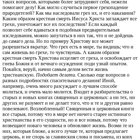
таких вопросов, которыми более затрудняют себя, нежели
помогают делу! Как могло случиться первое грехопадение
прародителей? Как мы наследовали грех их, и его наказания?
Каким образом крестная смерть Иисуса Христа заглаждает все
грехи, уничтожает все их последствия? Если каждый
позволит себе вдаваться в подобныя предварительныя
изследования, можно запутаться в них так, что и не дойдешь
до самаго дела. Но по примеру Христову все может
разрешиться вкратце. Что грех есть в мире, ты видишь; что и
сам живешь во грехе, то чувствуешь. А каким образом
крестная смерть Христова исцеляет от греха, и освобождает от
гнева Божия и от вечнаго осуждения: поди узнай опытом.
Покайся, веруй, начни самым делом вести жизнь
христианскую.
Подобает делати
. Сколько еще вопросов о
разных подробностях спасительнаго делания! Иной,
например, очень много разсуждает о лучшем способе
молиться, и очень мало молится. Входит в разбирательства о
старых и новых книгах священных и церковных: а ни тех, ни
других не разумеет и не делает того, что и те и другия равно
повелевают. Возлюбленный! Священныя и церковныя книги
все старыя, потому что в мире нет ничего старее истиннаго
христианства в его сущности, но и все новыя, потому что
возвещают новаго человека и обновляют жизнь. Возми те из
них, которыя ближе, а всего лучше те, которыя предлагает
церковь, и не спорь за славянския слова и письмена, из коих