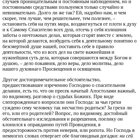
случаев проницательным и постоянным наблюдением, но и
постоянными средствами пользуемся только случайно и
невнимательно. Долго ли же так? Ей, надобно нам, и чем
скорее, тем лучше, чем решительнее, тем полезнее, –
остановить себя на путях мира, воздвигнуться от плоти к духу
и к Самому Спасителю всех душ, отсечь у себя излишния
заботы о ничтожных делах, которыя сгорят вместе с землею,
на которой делаются, возбудить себя к деятельному понятию о
безсмертной душе нашей, поставить себе в правило
деятельности, что из всех дел на свете важнейшия и
нужнейшия суть дела, которыя совершаются между Богом и
душою, – дело покаяния, дело веры, дело молитвы, дело
нашего духовнаго Просвещения и освящения.
Другое достопримечательное обстоятельство,
предшествовавшее изречению Господню о спасительном
делании, есть то, что он пресек начатый Апостолами важный,
по видимому, разговор о судьбах Божиих. При виде
слепорожденнаго вопросили они Господа: за чьи грехи
суждено сему человеку так несчастно родиться? За грехи ли
его, или его родителей? Вопрос, по видимому, достойный
обстоятельнаго изследования и разрешения, поелику он
клонился к оправданию путей Провидения, в
предосторожность против неверия, или ропота. Но Господь в
немногих словах отвергает обе благовидныя догадки:
ни сей