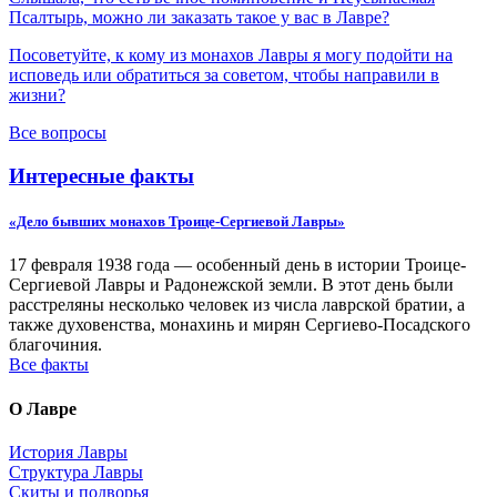
Псалтырь, можно ли заказать такое у вас в Лавре?
Посоветуйте, к кому из монахов Лавры я могу подойти на
исповедь или обратиться за советом, чтобы направили в
жизни?
Все вопросы
Интересные факты
«Дело бывших монахов Троице-Сергиевой Лавры»
17 февраля 1938 года — особенный день в истории Троице-
Сергиевой Лавры и Радонежской земли. В этот день были
расстреляны несколько человек из числа лаврской братии, а
также духовенства, монахинь и мирян Сергиево-Посадского
благочиния.
Все факты
О Лавре
История Лавры
Структура Лавры
Скиты и подворья