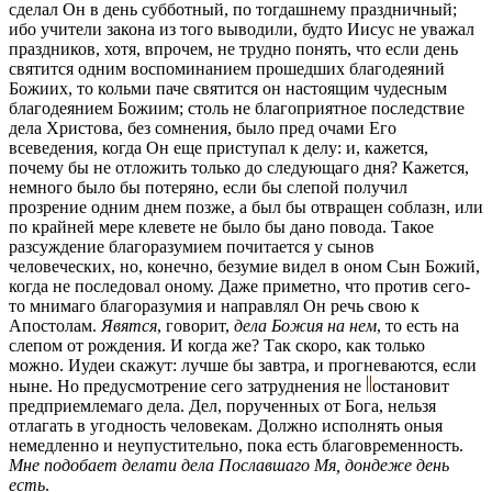
сделал Он в день субботный, по тогдашнему праздничный;
ибо учители закона из того выводили, будто Иисус не уважал
праздников, хотя, впрочем, не трудно понять, что если день
святится одним воспоминанием прошедших благодеяний
Божиих, то кольми паче святится он настоящим чудесным
благодеянием Божиим; столь не благоприятное последствие
дела Христова, без сомнения, было пред очами Его
всеведения, когда Он еще приступал к делу: и, кажется,
почему бы не отложить только до следующаго дня? Кажется,
немного было бы потеряно, если бы слепой получил
прозрение одним днем позже, а был бы отвращен соблазн, или
по крайней мере клевете не было бы дано повода. Такое
разсуждение благоразумием почитается у сынов
человеческих, но, конечно, безумие видел в оном Сын Божий,
когда не последовал оному. Даже приметно, что против сего-
то мнимаго благоразумия и направлял Он речь свою к
Апостолам.
Явятся
, говорит,
дела Божия на нем
, то есть на
слепом от рождения. И когда же? Так скоро, как только
можно. Иудеи скажут: лучше бы завтра, и прогневаются, если
ныне. Но предусмотрение сего затруднения не
остановит
предприемлемаго дела. Дел, порученных от Бога, нельзя
отлагать в угодность человекам. Должно исполнять оныя
немедленно и неупустительно, пока есть благовременность.
Мне подобает делати дела Пославшаго Мя, дондеже день
есть
.