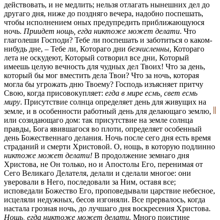
действовать, и не медлить; нельзя отлагать нынешних дел до
другаго дня, ниже до поздняго вечера, надобно поспешать,
чтобы исполнением оных предупредить приближающуюся
ночь.
Приидет нощь, егда никтоже может делати
. Что
глаголеши Господи? Тебе ли поспешать и заботиться о каком-
нибудь дне, – Тебе ли, Котораго дни
безчисленны
, Котораго
лета не оскудеют, Который сотворил все дни, Который
имеешь целую вечность для чудных дел Твоих! Что за день,
который бы мог вместить дела Твои? Что за ночь, которая
могла бы угрожать дню Твоему? Господь изъясняет притчу
Свою, когда присовокупляет:
егда в мире есмь, свет есмь
миру
. Присутствие солнца определяет день для живущих на
земле, и в особенности работный день для делающаго землю,
или созидающаго дом: так присутствие на земле солнца
правды, Бога явившагося во плоти, определяет особенный
день Божественнаго делания. Ночь после сего дня есть время
страданий и смерти Христовой. О, нощь, в которую подлинно
никтоже может делати!
В продолжение земнаго дня
Христова, не Он только, но и Апостолы Его, перенимая от
Сего Великаго Делателя, делали и сделали многое: они
уверовали в Него, последовали за Ним, оставя все;
исповедали Божество Его, проповедывали царствие небесное,
исцеляли недужных, бесов изгоняли. Все прервалось, когда
настала грозная ночь, до лучшаго дня воскресения Христова.
Нощь, егда никтоже может делати.
Много поистине