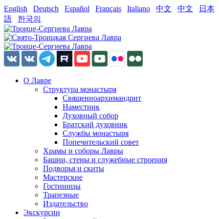
English
Deutsch
Español
Français
Italiano
中文
中文
日本
語
한국의
О Лавре
Структура монастыря
Священноархимандрит
Наместник
Духовный собор
Братский духовник
Службы монастыря
Попечительский совет
Храмы и соборы Лавры
Башни, стены и служебные строения
Подворья и скиты
Мастерские
Гостиницы
Трапезные
Издательство
Экскурсии