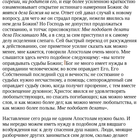
согреши, ни родителя его
, и еще более усиленною краткостию
ознаменовывает открытие истиннаго намерения Божия:
да
явятся дела Божия на нем
. Ответ сей давал случай к новому
вопросу, для чего же он страдал прежде, нежели явились на
нем дела Божия? Но Господь не допустил продолжаться
состязанию, и тотчас присовокупил:
Мне подобает делати
дела Пославшаго Мя
, а в след за сим приступил и к самому
делу исцеления слепаго. Сей быстрый переход от разсуждения
к действованию, сие приметное усилие сказать как можно
менее, мне кажется, говорили Апостолам очень много. Мне
слышится здесь нечто подобное следующему: «вы хотите
оправдывать судьбы Божии;
Бог не много имеет нужды в
оправдании человеческом; во всем оправдает Его, Его
Собственный последний суд и вечность; не состязание о
судьбах нужно несчастному, а помощь; слепорожденный сам
оправдает судьбу свою, когда получит прозрение, с тем вместе
просвещение духовное; Христос явился не удовлетворять
любопытствующих, но спасать погибающих; как можно менее
слов, и как можно более дел; как можно менее любопытства, и
как можно более пользы.
Мне подобает делати
».
Наставление сего рода не одним Апостолам нужно было. И
мы нередко можем иметь нужду в подобном для вящшаго
возбуждения нас к делу спасения душ наших. Люди, мнящие
разборчивее других заниматься сим делом, сколько делают