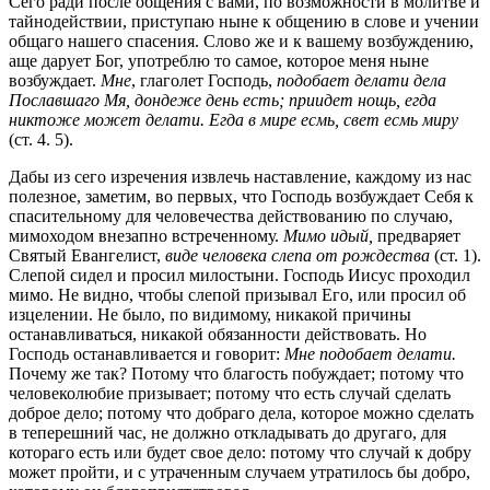
Сего ради после общения с вами, по возможности в молитве и
тайнодействии, приступаю ныне к общению в слове и учении
общаго нашего спасения. Слово же и к вашему возбуждению,
аще дарует Бог, употреблю то самое, которое меня ныне
возбуждает.
Мне
, глаголет Господь,
подобает делати дела
Пославшаго Мя, дондеже день есть; приидет нощь, егда
никтоже может делати. Егда в мире есмь, свет есмь миру
(ст. 4. 5).
Дабы из сего изречения извлечь наставление, каждому из нас
полезное, заметим, во первых, что Господь возбуждает Себя к
спасительному для человечества действованию по случаю,
мимоходом внезапно встреченному.
Мимо идый,
предваряет
Святый Евангелист,
виде человека слепа от рождества
(ст. 1).
Слепой сидел и просил милостыни. Господь Иисус проходил
мимо. Не видно, чтобы слепой призывал Его, или просил об
изцелении. Не было, по видимому, никакой причины
останавливаться, никакой обязанности действовать. Но
Господь останавливается и говорит:
Мне подобает делати.
Почему же так? Потому что благость побуждает; потому что
человеколюбие призывает; потому что есть случай сделать
доброе дело; потому что добраго дела, которое можно сделать
в теперешний час, не должно откладывать до другаго, для
котораго есть или будет свое дело: потому что случай к добру
может пройти, и с утраченным случаем утратилось бы добро,