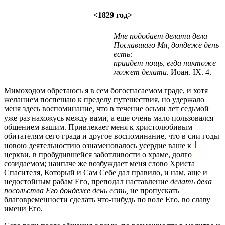
<1829 год>
Мне подобает делати дела
Пославшаго Мя, дондеже день
есть:
приидет нощь, егда никтоже
может делати.
Иоан. IX. 4.
Мимоходом обретаюсь я в сем богоспасаемом граде, и хотя
желанием поспешаю к пределу путешествия, но удержало
меня здесь воспоминание, что в течение осьми лет седьмой
уже раз нахожусь между вами, а еще очень мало пользовался
общением вашим. Привлекает меня к христолюбивым
обитателям сего града и другое воспоминание, что в сии годы
новою деятельностию ознаменовалось усердие ваше к
церкви, в пробудившейся заботливости о храме, долго
созидаемом; наипаче же возбуждает меня слово Христа
Спасителя, Который и Сам Себе дал правило, и нам, аще и
недостойным рабам Его, преподал наставление
делать дела
посольства Его дондеже день есть,
не пропускать
благовременности сделать что-нибудь по воле Его, во славу
имени Его.