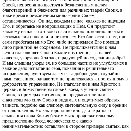
Своей, непрестанно шествуя к безчисленным целям
благотворений и блаженств для различных тварей Своих, в
тоже время в безконечном милосердии Своем,
останавливается
Он над каждым из нас; являясь не ищущим
Его, и обретаясь не вопрошающих о Нем, Он предстоит
каждому из нас с готовою спасительною помощию: но мы в
легкомыслии нашем, или не познаем Его близости к нам, или
сами пробегаем мимо Его; либо не приемлем Его помощи,
либо принятой не сохраняем. Не приближается ли к нам
вечно глаголющее Слово Божие внутренно, – в нашей
совести, укоряющей за зло, и радующей по соделании добра?
И мы слышим укоры ея, но большею частию не углубляемся в
важное дело испытания себя, покаяния и решительнаго
исправления; чувствуем ласку ея за доброе дело, случайно
нами сделанное, однако тем не привлекаемся к постоянному в
добродетели упражнению. Не глаголет ли к нам Христос в
церкви, в Божественном слове Своем, в учении святых
Своих, в примерах жития их; не предлагает ли нам
спасительную силу Свою в видимых и ощутимых образах
таинств, подобно как слепому, светодательную силу в брении
от плюновения. Но как торопливо иногда от краткаго
слышания слова Божия бежим мы к продолжительному
празднословию бесед человеческих: с какою
невнимательностию оставляем в стороне примеры святых, как