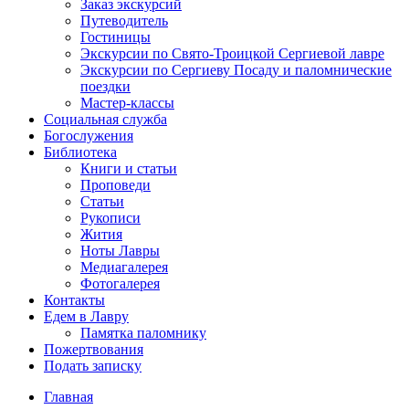
Заказ экскурсий
Путеводитель
Гостиницы
Экскурсии по Свято-Троицкой Сергиевой лавре
Экскурсии по Сергиеву Посаду и паломнические
поездки
Мастер-классы
Социальная служба
Богослужения
Библиотека
Книги и статьи
Проповеди
Статьи
Рукописи
Жития
Ноты Лавры
Медиагалерея
Фотогалерея
Контакты
Едем в Лавру
Памятка паломнику
Пожертвования
Подать записку
Главная