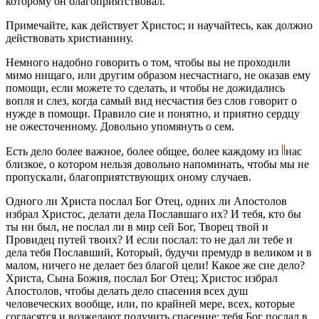
которому он благоприятствовал.
Примечайте, как действует Христос; и научайтесь, как должно
действовать христианину.
Немного надобно говорить о том, чтобы вы не проходили
мимо нищаго, или другим образом несчастнаго, не оказав ему
помощи, если можете то сделать, и чтобы не дожидались
вопля и слез, когда самый вид несчастия без слов говорит о
нужде в помощи. Правило сие и понятно, и приятно сердцу
не ожесточенному. Довольно упомянуть о сем.
Есть дело более важное, более общее, более каждому из
нас
близкое, о котором нельзя довольно напоминать, чтобы мы не
пропускали, благоприятствующих оному случаев.
Одного ли Христа послал Бог Отец, одних ли Апостолов
избрал Христос, делати дела Пославшаго их? И тебя, кто бы
ты ни был, не послал ли в мир сей Бог, Творец твой и
Провидец путей твоих? И если послал: то не дал ли тебе и
дела тебя Пославший, Который, будучи премудр в великом и в
малом, ничего не делает без благой цели! Какое же сие дело?
Христа, Сына Божия, послал Бог Отец; Христос избрал
Апостолов, чтобы делать дело спасения всех душ
человеческих вообще, или, по крайней мере, всех, которые
согласятся и возжелают получить спасение; тебя Бог послал в