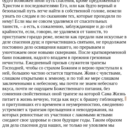
будто возможен иной путь спасения, кроме предложеннаго
Христом и последователями Его, или как будто верный и
безопасный путь легче найти в собственной голове, нежели
узнать по следам и по сказаниям тех, которые проходили по
нему! Если мы не совсем удаляемся от спасительных
таинств, – а есть, к сожалению, заблуждающие и до сей
крайности, если, говорю, не удаляемся от таинств, то
приступаем гораздо реже, нежели как предали нам искусные в
деле спасения душ; и причастившись святыни, не продолжаем
постоянно дело освящения нашего, но прерываем и
уничтожаем оное новыми сквернами. После кратковременной
бани покаяния, надолго впадаем в прежния греховныя
нечистоты. Ежедневный призыв служителя трапезы
Господней, чтобы со страхом Божиим и верою приступали к
ней, большею частию остается тщетным. Живя с чувствами,
слишком открытыми к земному, и по той же мере слишком
заключенными к небесному, мы почти не знаем небеснаго
вкуса, почти не ощущаем Божественнаго питания, без
сомнения свойственных оной трапезе на которой Сама Жизнь
питает в жизнь вечную, тогда как вкус к брашну гиблющему,
и притупивших его временем и неумеренностию, ежедневно
устремляет к трапезам прельщения и невоздержания, на
которых ревностные их участники с лакомыми яствами
снедают свое здоровье и свои будущие годы. Таким образом
для дела спасения душ наших, не только не уловляем мы