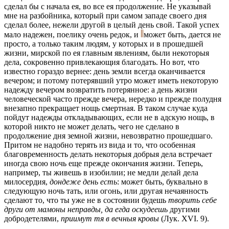
сделал бы с начала ея, во все ея продолжение. Не указывай
мне на разбойника, который при самом западе своего дня
сделал более, нежели другой в целый день свой. Такой успех
мало надежен, поелику очень редок, и
может быть, дается не
просто, а только таким людям, у которых и в прошедшей
жизни, мирской по ея главным явлениям, были некоторыя
дела, сокровенно привлекающия благодать. Но вот, что
известно гораздо вернее: день земли всегда оканчивается
вечером; и потому потерявший утро может иметь некоторую
надежду вечером возвратить потерянное: а день жизни
человеческой часто прежде вечера, нередко и прежде полудня
внезапно прекращает нощь смертная. В таком случае куда
пойдут надежды откладывающих, если не в адскую нощь, в
которой никто не может делать, чего не сделано в
продолжение дня земной жизни, невозвратно прошедшаго.
Притом не надобно терять из вида и то, что особенная
благовременность делать некоторыя добрыя дела встречает
иногда свою ночь еще прежде окончания жизни. Теперь,
например, ты живешь в изобилии; не медли делай дела
милосердия,
дондеже день есть
: может быть, буквально в
следующую ночь тать, или огонь, или другая нечаянность
сделают то, что ты уже не в состоянии будешь
творить себе
други от мамоны неправды, да егда оскудеешь
другими
добродетелями,
приимут тя в вечныя кровы
(Лук. XVI. 9).