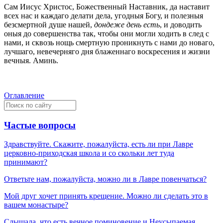
Сам Иисус Христос, Божественный Наставник, да наставит
всех нас и каждаго делати дела, угодныя Богу, и полезныя
безсмертной душе нашей,
дондеже день есть
, и доводить
оныя до совершенства так, чтобы они могли ходить в след с
нами, и сквозь нощь смертную проникнуть с нами до новаго,
лучшаго, невечерняго дня блаженнаго воскресения и жизни
вечныя. Аминь.
Оглавление
Частые вопросы
Здравствуйте. Скажите, пожалуйста, есть ли при Лавре
церковно-приходская школа и со скольки лет туда
принимают?
Ответьте нам, пожалуйста, можно ли в Лавре повенчаться?
Мой друг хочет принять крещение. Можно ли сделать это в
вашем монастыре?
Слышала, что есть вечное поминовение и Неусыпаемая