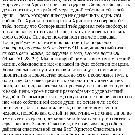
мир сей, тебя Христос призвал в церковь Свою, чтобы делать
дело спасения, по крайней мере, одной собственной твоей
души, – дело, котораго никогда не сделаешь ты один, сам
собою, без Христа, но котораго и Христос не совершит без
тебя, потому что Сотворивший тебя даровал тебе свободу, и
также не хочет отнять дар Свой, как ты не хочешь потерять
свою свободу. Сие дело некогда под притчею возвещал
Господь Иудеям; о сем вопрошали они Господа:
что
сотворим, да делаем дела Божия?
И получили ясный ответ:
се есть дело Божие, да веруете в Того, Его же посла Он
(Иоан. VI. 28. 29). Мы, проходя общим для всех путем земной
жизни, обыкновенно идем к какой нибудь собственной цели.
Большею частию путем трудов и забот идут к снисканию
пропитания и довольства; дойдя до сего, продолжают путь к
богатству; богатые стремятся к знатности; а у иных жизнь
походит на продолжительную прогулку, не направленную ни
к какой цели, кроме искания разнообразных удовольствий.
Надобно бы осмотреться нам, сопутники, не прошел ли кто из
нас мимо собственной своей души, не оставил ли ее без
попечения, без внимания, не сидит ли твой внутренний
человек, подобно как слепой на распутии, – не сидит ли он во
тме и сени смертной, не видя света Божия, ни пути спасения,
едва зная имя Христа Спасителя, не изведывая над собою
действия спасительной силы Его? Христос Спаситель не
проходит мимо никого из нас: в безконечной премудрости