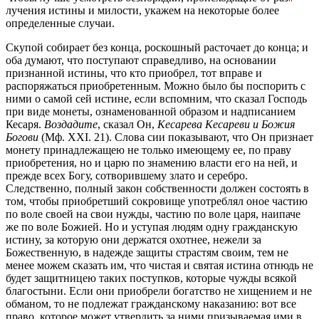
лучения истины и милости, укажем на некоторые более
определенные случаи.
Скупой собирает без конца, роскошный расточает до конца; и
оба думают, что поступают справедливо, на основании
признанной истины, что кто приобрел, тот вправе и
распоряжаться приобретенным. Можно было бы поспорить с
ними о самой сей истине, если вспомним, что сказал Господь
при виде монеты, ознаменованной образом и надписанием
Кесаря.
Воздадите
, сказал Он,
Кесарева Кесареви и Божия
Богови
(Мф. XXI. 21). Слова сии показывают, что Он признает
монету принадлежащею не только имеющему ее, по праву
приобретения, но и царю по знамению власти его на ней, и
прежде всех Богу, сотворившему злато и серебро.
Следственно, полный закон собственности должен состоять в
том, чтобы приобретший сокровище употреблял оное частию
по воле своей на свои нужды, частию по воле царя, наипаче
же по воле Божией. Но и уступая людям одну гражданскую
истину, за которую они держатся охотнее, нежели за
Божественную, в надежде защиты страстям своим, тем не
менее можем сказать им, что чистая и святая истина отнюдь не
будет защитницею таких поступков, которые чужды всякой
благостыни. Если они приобрели богатство не хищением и не
обманом, то не подлежат гражданскому наказанию: вот все
право, которое может утвердить за ними призываемая ими в