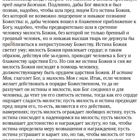
пред лицем Божиим
. Подлинно, дабы Бог явился и был
познан, надобно, чтобы шла пред лицем Его истина Божия,
без которой не возможно лицезрение и никакое познание
Божества: и, дабы человек вошел в блаженное приближение к
Богу, надобно, чтобы предварительно шла в сретение
человеку милость Божия, без которой не только бренный и
грешный человек, но и никакая высшая тварь не дерзнула бы
при
близиться
к неприступному Божеству. Истина Божия
светит уму; милость Божия привлекает сердце; и таким
образом, действуя обе за-едино, приводят человека к Богу и
блаженству царствия Его. Но сия же истина Божия и сия же
милость Божия нисходят в помощь человеку,
долженствующему быть орудием царствия Божия.
И истина
Моя
, глаголет Бог,
и милость Моя с ним
. Итак, если человек
желает действовать в порядке Божественном, то да не
разлучает он истины и милости, кои Бог соединил и для
человека, да чтит ум его святость истины, тогда как его сердце
ощущает сладость милости; пусть милость и истина предходят
пред лицем его, то-есть, являются в его действиях,
намерениях; пусть милость ограждает любящих истину, пусть
истина снисходит к надеющимся на милость; пусть милость
возвышает достоинство и награждает заслугу, но так, чтобы
истина определяла меру возвышения и награждения; пусть
истина устрашает и карает зло, но так, чтобы милость от того
не ужаснулась; пусть истина председательствует на суде, но