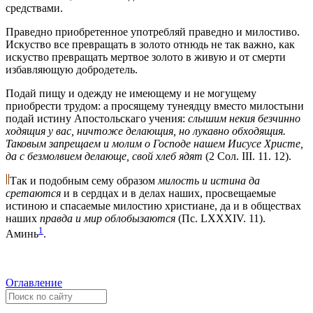
средствами.
Праведно приобретенное употребляй праведно и милостиво.
Искуство все превращать в золото отнюдь не так важно, как
искуство превращать мертвое золото в живую и от смерти
избавляющую добродетель.
Подай пищу и одежду не имеющему и не могущему
приобрести трудом: а просящему тунеядцу вместо милостыни
подай истину Апостольскаго учения:
слышим некия безчинно
ходящия у вас, ничтоже делающия, но лукавно обходящия.
Таковым запрещаем и молим о Господе нашем Иисусе Христе,
да с безмолвием делающе, свой хлеб ядят
(2 Сол. III. 11. 12).
Так и подобным сему образом
милость и истина да
сретаются
и в сердцах и в делах наших, просвещаемые
истиною и спасаемые милостию христиане, да и в обществах
наших
правда и мир облобызаются
(Пс. LXXXIV. 11).
1
Аминь
.
Оглавление