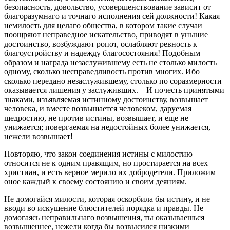
безопасность, довольство, усовершенствование зависит от
благоразумнаго и точнаго исполнения сей должности! Какая
немилость для целаго общества, в котором такие случаи
поощряют неправедное искательство, приводят в уныние
достоинство, возбуждают ропот, ослабляют ревность к
благоустройству и надежду благосостояния! Подобным
образом и награда незаслужившему есть не столько милость
одному, сколько несправедливость против многих. Ибо
сколько передано незаслужившему, столько по соразмерности
оказывается лишения у заслуживших. – И почесть принятыми
знаками, изъявляемая истинному достоинству, возвышает
человека, и вместе возвышается человеком, даруемая
щедростию, не против истины, возвышает, и еще не
унижается; повергаемая на недостойных более унижается,
нежели возвышает!
Повторяю, что закон соединения истины с милостию
относится не к одним правящим, но простирается на всех
христиан, и есть верное мерило их добродетели. Приложим
оное каждый к своему состоянию и своим деяниям.
Не домогайся милости, которая оскорбила бы истину, и не
вводи во искушение блюстителей порядка и правды. Не
домогаясь неправильнаго возвышения, ты оказываешься
возвышеннее, нежели когда бы возвысился низкими