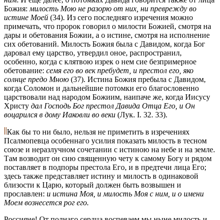
Божия:
милость Мою не разорю от них, ни преврежду во
истине Моей
(34). Из сего последняго изречения можно
примечать, что пророк говорил о милости Божией, смотря на
дары и обетования Божии, а о истине, смотря на исполнение
сих обетований. Милость Божия была с Давидом, когда Бог
даровал ему царство, утвердил оное, распространил,
особенно, когда с клятвою изрек о нем сие безпримерное
обетование:
семя его во век пребудет, и престол его, яко
солнце предо Мною
(37). Истина Божия пребыла с Давидом,
когда Соломон и дальнейшие потомки его благословенно
царствовали над народом Божиим, наипаче же, когда Иисусу
Христу
дал Господь Бог престол Давида Отца Его, и Он
воцарился в дому Иаковли во веки
(Лук. I. 32. 33).
Как бы то ни было, нельзя не приметить в изречениях
Псалмопевца особеннаго усилия показать милость в тесном
союзе и неразлучном сочетании с истиною на небе и на земле.
Там возводит он сию священную чету к самому Богу и рядом
поставляет в подпоры престола Его, и в предтечи лица Его;
здесь также представляет истину и милость в одинаковой
близости к Царю, который должен быть возвышен и
прославлен:
и истина Моя, и милость Моя с ним, и о имени
Моем вознесется рог его.
Россияне! От полнаго сердца воспеваем мы ныне милость и