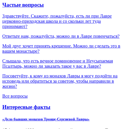
Частые вопросы
Здравствуйте. Скажите, пожалуйста, есть ли при Лавре
церковно-приходская школа и со скольки лет туда
принимают?
Ответьте нам, пожалуйста, можно ли в Лавре повенчаться?
Мой друг хочет принять крещение. Можно ли сделать это в
вашем монастыре?
Слышала, что есть вечное поминовение и Неусыпаемая
Псалтырь, можно ли заказать такое у вас в Лавре?
Посоветуйте, к кому из монахов Лавры я могу подойти на
исповедь или обратиться за советом, чтобы направили в
жизни?
Все вопросы
Интересные факты
«Дело бывших монахов Троице-Сергиевой Лавры»