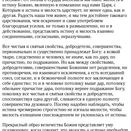
истину Божию, явленную в помазании над нами Царя, с
Которым и истина и милость царствует, не менее одна, как и
другая. Радость наша тем живее, и мы тем достойнее таковаго
царствования, чем искреннее и сами употребляем
благородныя усилия, не только в размышлении, но и в
действовании, представлять истину и милость взаимно
соединенными, согласными, неразлучными.
Все чистыя и святыя свойства, добродетели, совершенства,
первоначально и существенно принадлежат Богу: а всякой
твари, следственно и человеку, не иначе, как по дару, по
причастию, по подражанию. Но как между свойствами,
добродетелями, совершенствами Божиими нет разделения, ни
противоречия, ни взаимнаго исключения, а есть всегдашний
союз, согласие, и в безконечной полноте все заключающее в
себе единство: то и в человеке потолику выше дар, потолику
обильнее причастие дара, потолику вернее подражание Богу,
поколику все чистыя и святыя свойства и добродетели,
споспешествуя одна другой, сливаются в единую полноту
совершенства духовнаго. Посему надобно наблюдать, чтобы
истина чрезмерною строгостию не изгнала милости, чтобы
милость излишним снисхождением не уклонилась от истины.
Прекрасный образ величества Божия представляет уму
псалмопевец, когда говорит, что
милость и истина предъидут