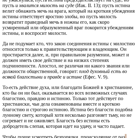
пусть
и хвалится милость на суде
(Иак. II. 13); пусть истина
велит обнажить мечь на врага, который на кроткия убеждения
истины ответствует яростию злобы, но пусть милость
возвратит праведный мечь в ножны его, как скоро
усмиренный или образумленный враг покорится убеждениям
истины, и воспросит милости.
Да не подумает кто, что закон соединения истины с милостию
относится только к правительствующим и владеющим. Он
простирается далее, и, при правильном разумении, может и
должен иметь свое действие и на низких степенях
подчиненности. Апостол, не различая ни какого звания или
должности общественной, говорит:
плод духовный есть во
всякой благостыни и правде и истине
(Ефес. V. 9).
То-есть действие духа, или благодати Божией в христианине,
кто бы он ни был, оказывается во всех возможных случаях
благостию, правдою и истиною. Только тот действует по
христиански, чьи дела ознаменованы вместе и кроткою
благостию и строгою истиною. Истина без благости подобна
лунному свету, который хотя несколько разгоняет тьму, но не
согревает и не оживляет. Благость без истины есть
добродетель слепая, которая идет на удачу, и часто падает.
Чтобы лучше усмотреть безпорядки, происходящие от раз