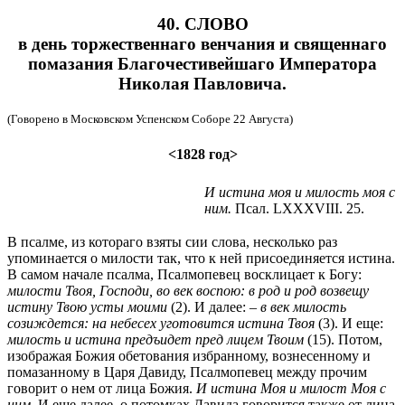
40. СЛОВО
в день торжественнаго венчания и священнаго
помазания Благочестивейшаго Императора
Николая Павловича.
(Говорено в Московском Успенском Соборе 22 Августа)
<1828 год>
И истина моя и милость моя с
ним.
Псал. LXXXVIII. 25.
В псалме, из котораго взяты сии слова, несколько раз
упоминается о милости так, что к ней присоединяется истина.
В самом начале псалма, Псалмопевец восклицает к Богу:
милости Твоя, Господи, во век воспою: в род и род возвещу
истину Твою усты моими
(2). И далее: –
в век милость
созиждется: на небесех уготовится истина Твоя
(3). И еще:
милость и истина предъидет пред лицем Твоим
(15). Потом,
изображая Божия обетования избранному, вознесенному и
помазанному в Царя Давиду, Псалмопевец между прочим
говорит о нем от лица Божия.
И истина Моя и милост Моя с
ним
. И еще далее, о потомках Давида говорится также от лица