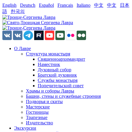
English
Deutsch
Español
Français
Italiano
中文
中文
日本
語
한국의
О Лавре
Структура монастыря
Священноархимандрит
Наместник
Духовный собор
Братский духовник
Службы монастыря
Попечительский совет
Храмы и соборы Лавры
Башни, стены и служебные строения
Подворья и скиты
Мастерские
Гостиницы
Трапезные
Издательство
Экскурсии