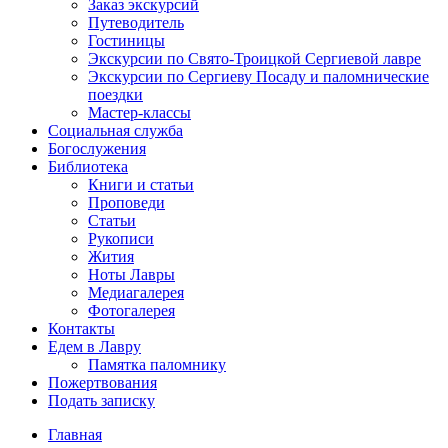
Заказ экскурсий
Путеводитель
Гостиницы
Экскурсии по Свято-Троицкой Сергиевой лавре
Экскурсии по Сергиеву Посаду и паломнические
поездки
Мастер-классы
Социальная служба
Богослужения
Библиотека
Книги и статьи
Проповеди
Статьи
Рукописи
Жития
Ноты Лавры
Медиагалерея
Фотогалерея
Контакты
Едем в Лавру
Памятка паломнику
Пожертвования
Подать записку
Главная