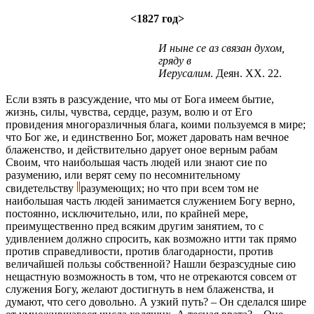
<1827 год>
И ныне се аз связан духом,
гряду в
Иерусалим
. Деян. XX. 22.
Если взять в разсуждение, что мы от Бога имеем бытие,
жизнь, силы, чувства, сердце, разум, волю и от Его
провидения многоразличныя блага, коими пользуемся в мире;
что Бог же, и единственно Бог, может даровать нам вечное
блаженство, и действительно дарует оное верным рабам
Своим, что наибольшая часть людей или знают сие по
разумению, или верят сему по несомнительному
свидетельству
разумеющих; но что при всем том не
наибольшая часть людей занимается служением Богу верно,
постоянно, исключительно, или, по крайней мере,
преимущественно пред всяким другим занятием, то с
удивлением должно спросить, как возможно итти так прямо
против справедливости, против благодарности, против
величайшей пользы собственной? Нашли безразсудные сию
нещастную возможность в том, что не отрекаются совсем от
служения Богу, желают достигнуть в нем блаженства, и
думают, что сего довольно. А узкий путь? – Он сделался шире