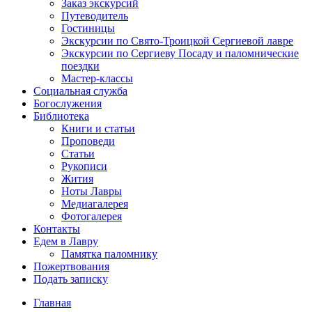
Заказ экскурсий
Путеводитель
Гостиницы
Экскурсии по Свято-Троицкой Сергиевой лавре
Экскурсии по Сергиеву Посаду и паломнические
поездки
Мастер-классы
Социальная служба
Богослужения
Библиотека
Книги и статьи
Проповеди
Статьи
Рукописи
Жития
Ноты Лавры
Медиагалерея
Фотогалерея
Контакты
Едем в Лавру
Памятка паломнику
Пожертвования
Подать записку
Главная