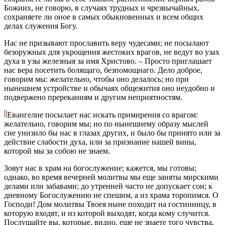
Божиих, не говорю, в случаях трудных и чрезвычайных,
сохраняете ли оное в самых обыкновенных и всем общих
делах служения Богу.
Нас не призывают прославить веру чудесами; не посылают
безоружных для укрощения жестоких врагов, не ведут во узах
духа в узы железныя за имя Христово. – Просто приглашает
нас вера посетить болящаго, безпомощнаго. Дело доброе,
говорим мы: желательно, чтобы оно делалось; но при
нынешнем устройстве и обычаях общежития оно неудобно и
подвержено пререканиям и другим неприятностям.
Евангелие посылает нас искать примирения со врагом:
желательно, говорим мы; но по нынешнему образу мыслей
сие унизило бы нас в глазах других, и было бы принято или за
действие слабости духа, или за признание нашей вины,
которой мы за собою не знаем.
Зовут нас в храм на богослужение; кажется, мы готовы;
однако, во время вечерней молитвы мы еще заняты мирскими
делами или забавами; до утренней часто не допускает сон; к
дневному Богослужению не спешим, а из храма торопимся. О
Господи! Дом молитвы Твоея ныне походит на гостинницу, в
которую входят, и из которой выходят, когда кому случится.
Послушайте вы, которые, видно, еще не знаете того чувства,