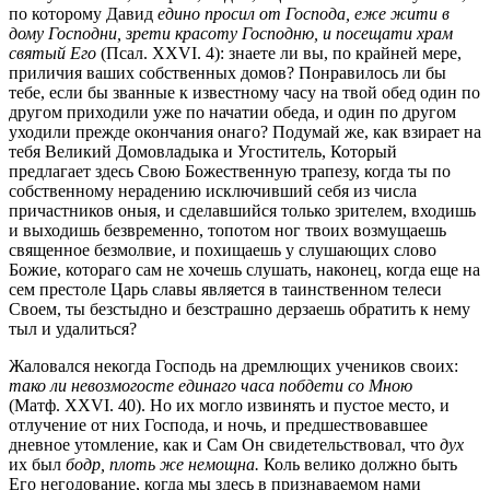
по которому Давид
едино просил от Господа, еже жити в
дому Господни, зрети красоту Господню, и посещати храм
святый Его
(Псал. XXVI. 4): знаете ли вы, по крайней мере,
приличия ваших собственных домов? Понравилось ли бы
тебе, если бы званные к известному часу на твой обед один по
другом приходили уже по начатии обеда, и один по другом
уходили прежде окончания онаго? Подумай же, как взирает на
тебя Великий Домовладыка и Угоститель, Который
предлагает здесь Свою Божественную трапезу, когда ты по
собственному нерадению исключивший себя из числа
причастников оныя, и сделавшийся только зрителем, входишь
и выходишь безвременно, топотом ног твоих возмущаешь
священное безмолвие, и похищаешь у слушающих слово
Божие, котораго сам не хочешь слушать, наконец, когда еще на
сем престоле Царь славы является в таинственном телеси
Своем, ты безстыдно и безстрашно дерзаешь обратить к нему
тыл и удалиться?
Жаловался некогда Господь на дремлющих учеников своих:
тако ли невозмогосте единаго часа побдети со Мною
(Матф. XXVI. 40). Но их могло извинять и пустое место, и
отлучение от них Господа, и ночь, и предшествовавшее
дневное утомление, как и Сам Он свидетельствовал, что
дух
их был
бодр, плоть же немощна.
Коль велико должно быть
Его негодование, когда мы здесь в признаваемом нами