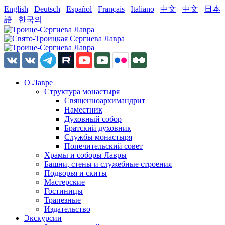
English
Deutsch
Español
Français
Italiano
中文
中文
日本
語
한국의
О Лавре
Структура монастыря
Священноархимандрит
Наместник
Духовный собор
Братский духовник
Службы монастыря
Попечительский совет
Храмы и соборы Лавры
Башни, стены и служебные строения
Подворья и скиты
Мастерские
Гостиницы
Трапезные
Издательство
Экскурсии