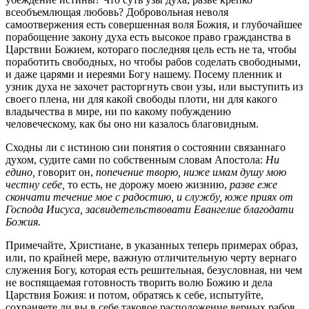
всеобъемлющая любовь? Добровольная неволя
самоотвержения есть совершенная воля Божия, и глубочайшее
порабощение закону духа есть высокое право гражданства в
Царствии Божием, котораго последняя цель есть не та, чтобы
поработить свободных, но чтобы рабов соделать свободными,
и даже царями и иереями Богу нашему. Посему пленник и
узник духа не захочет расторгнуть свои узы, или выступить из
своего плена, ни для какой свободы плоти, ни для какого
владычества в мире, ни по какому побуждению
человеческому, как бы оно ни казалось благовидным.
Сходны ли с истиною сии понятия о состоянии связаннаго
духом, судите сами по собственным словам Апостола:
Ни
едино,
говорит он,
попечение творю, ниже имам душу мою
честну себе,
то есть, не дорожу моею жизнию,
разве еже
скончати течение мое с радостию, и службу, юже приях от
Господа Иисуса, засвидетельствовати Евангелие благодати
Божия.
Примечайте, Христиане, в указанных теперь примерах образ,
или, по крайней мере, важную отличительную черту вернаго
служения Богу, которая есть решительная, безусловная, ни чем
не воспящаемая готовность творить волю Божию и дела
Царствия Божия: и потом, обратясь к себе, испытуйте,
сохраняете ли вы в себе таковое расположение верных рабов