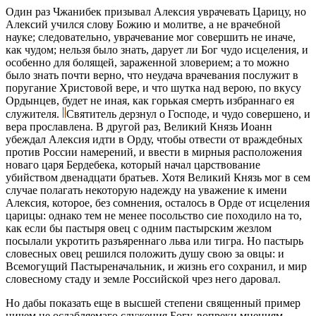
Один раз Чжанибек призывал Алексия уврачевать Царицу, но
Алексий учился слову Божию и молитве, а не врачебной
науке; следовательно, уврачевание мог совершить не иначе,
как чудом; нельзя было знать, дарует ли Бог чудо исцеления, и
особенно для болящей, зараженной зловерием; а то можно
было знать почти верно, что неудача врачевания послужит в
поругание Христовой вере, и что шутка над верою, по вкусу
Ордынцев, будет не иная, как горькая смерть избраннаго ея
служителя.
Святитель дерзнул о Господе, и чудо совершено, и
вера прославлена. В другой раз, Великий Князь Иоанн
убеждал Алексия идти в Орду, чтобы отвести от враждебных
против России намерений, и ввести в мирныя расположения
новаго царя Бердебека, который начал царствование
убийством двенадцати братьев. Хотя Великий Князь мог в сем
случае полагать некоторую надежду на уважение к имени
Алексия, которое, без сомнения, осталось в Орде от исцеления
царицы: однако тем не менее посольство сие походило на то,
как если бы пастыря овец с одним пастырским жезлом
посылали укротить разъяреннаго льва или тигра. Но пастырь
словесных овец решился положить душу свою за овцы: и
Всемогущий Пастыреначальник, и жизнь его сохранил, и мир
словесному стаду и земле Российской чрез него даровал.
Но дабы показать еще в высшей степени священный пример
ничем не ослабляемаго служения Богу, вопреки мнениям