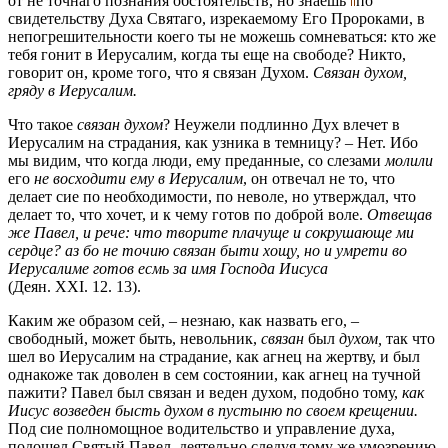
от не точнаго познания обстоятельств, но знаешь
по
свидетельству Духа Святаго, изрекаемому Его Пророками, в
непогрешительности коего ты не можешь сомневаться: кто же
тебя гонит в Иерусалим, когда ты еще на свободе? Никто,
говорит он, кроме того, что я связан Духом.
Связан духом,
гряду в Иерусалим.
Что такое
связан духом
? Неужели подлинно Дух влечет в
Иерусалим на страдания, как узника в темницу? – Нет. Ибо
мы видим, что когда люди, ему преданные, со слезами
молили
его
не восходити ему в Иерусалим
, он отвечал не то, что
делает сие по необходимости, по неволе, но утверждал, что
делает то, что хочет, и к чему готов по доброй воле.
Отвещав
же Павел, и рече: что творите плачуще и сокрушающе ми
сердце? аз бо не точию связан быти хощу, но и умрети во
Иерусалиме готов есмь за имя Господа Иисуса
(Деян. XXI. 12. 13).
Каким же образом сей, – незнаю, как назвать его, –
свободный, может быть, невольник,
связан
был
духом,
так что
шел во Иерусалим на страдание, как агнец на жертву, и был
однакоже так доволен в сем состоянии, как агнец на тучной
пажити? Павел был связан и веден духом, подобно тому,
как
Иисус возведен бысть духом в пустыню по своем крещении.
Под сие полномощное водительство и управление духа,
подошел Святый Павел, деятельно следуя тому же умозрению,