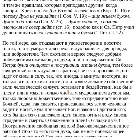
и тем же правилам, которыя преподавал другим, когда
говорил Христианам:
Дух Божий живет в вас
(Кор. III. 16) и
потому
Духа не угашайте
(1 Сол. V. 19); –
аще живем духом,
духом и да ходим
(Гал. V. 25); –
духом ходите, и похоти
плотския не совершайте
(ст. 16), подобно как и Св. Петр учил
души очищать
в послушании истины духом
(1 Петр. I. 22).
По той мере, как отказывают в удовлетворении похотям
плоти, плоть умирает для греха, и дух оживает для правды,
или добродетели. Чем охотнее и вернее следуют добрым
побуждениям оживающаго духа, или, по выражению Св.
Петра:
души очищают в послушании истины духом,
тем более
священный огонь духа возгарается, свет его просиявает, он
идет от силы в силу, так, что иногда, в минуты восторга, не
только все плотския похоти, но и всякое желание собственной
воли человеческой связует, оставляет в бездействии, как бы в
плену, или в узах, и только
чис
тым
мудрованием духовным,
только любовию Божественною, только преданностию воле
Божией, едва, так сказать, прикасающагося земле человека
водит и носит, куда призывает Бог, и законы царствия Его;
хотя бы для сего надлежало идти сквозь огнь и воду, сквозь
страдание и смерть. О блаженный плен! О сладкия узы!
Неограниченно свободная неволя! Высоковладычественное
рабство! Ибо что есть плен духа, как не все побеждающее
убеждение истины? Что суть узы духа, разве крепко