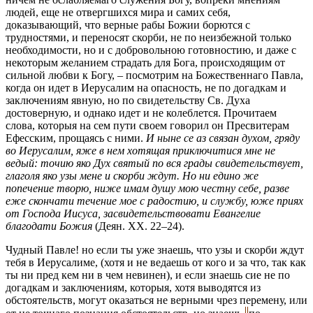
людей, еще не отвергшихся мира и самих себя,
доказывающий, что верные рабы Божии борются с
трудностями, и переносят скорби, не по неизбежной только
необходимости, но и с добровольною готовностию, и даже с
некоторым желанием страдать для Бога, происходящим от
сильной любви к Богу, – посмотрим на Божественнаго Павла,
когда он идет в Иерусалим на опасность, не по догадкам и
заключениям явную, но по свидетельству Св. Духа
достоверную, и однако идет и не колеблется. Прочитаем
слова, которыя на сем пути своем говорил он Пресвитерам
Ефесским, прощаясь с ними.
И ныне се аз связан духом, гряду
во Иерусалим, яже в нем хотящая приключитися мне не
ведый: точию яко Дух святый по вся грады свидетельствует,
глаголя яко узы мене и скорби ждут. Но ни едино же
попечение творю, ниже имам душу мою честну себе, разве
еже скончати течение мое с радостию, и службу, юже приях
от Господа Иисуса, засвидетельствовати Евангелие
благодати Божия
(Деян. XX. 22–24).
Чудный Павле! но если ты уже знаешь, что узы и скорби ждут
тебя в Иерусалиме, (хотя и не ведаешь от кого и за что, так как
ты ни пред кем ни в чем невинен), и если знаешь сие не по
догадкам и заключениям, которыя, хотя выводятся из
обстоятельств, могут оказаться не верными чрез перемену, или