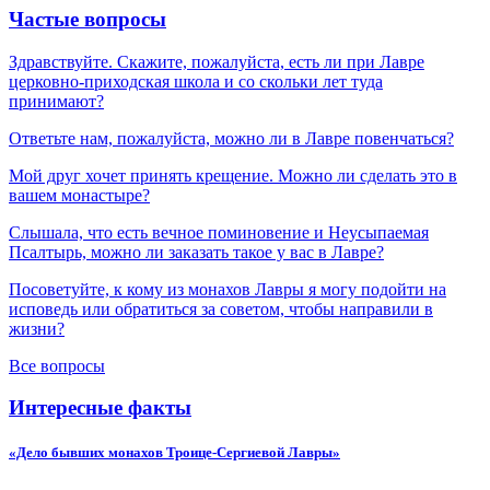
Частые вопросы
Здравствуйте. Скажите, пожалуйста, есть ли при Лавре
церковно-приходская школа и со скольки лет туда
принимают?
Ответьте нам, пожалуйста, можно ли в Лавре повенчаться?
Мой друг хочет принять крещение. Можно ли сделать это в
вашем монастыре?
Слышала, что есть вечное поминовение и Неусыпаемая
Псалтырь, можно ли заказать такое у вас в Лавре?
Посоветуйте, к кому из монахов Лавры я могу подойти на
исповедь или обратиться за советом, чтобы направили в
жизни?
Все вопросы
Интересные факты
«Дело бывших монахов Троице-Сергиевой Лавры»