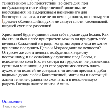
таинственном Его присутствии, во свете дня, при
возбуждающем гласе общественной молитвы, не
возбуждаемся, не выдерживаем назначеннаго для
Богослужения часа, и сие не по немощи плоти, но потому, что
дремлет обленившийся дух и не связует плоти, своевольной,
ищущей суетнаго разсеяния!
Христиане! будьте судиями сами себе прежде суда Божия. Как
бы кто ни был к себе пристрастен: можно ли присудить себе
вечность блаженной награды, когда мы одного часа не хотим
прилежно послужить Царю и Мздовоздаятелю вечности?
Оттрясем же сон и леность; возбудимся к верному,
постоянному, и не ослабному служению пред Богом, к
исполнению воли Его, не смотря на трудности, не развлекаясь
суетными мнениями; а для сего укрепимся связать плоть
духом, и ея похотей не совершать, ея деяния пресекать, дабы
водимые духом любви Божественной, могли мы и настоящей
жизни течение с радостию скончать, и в нескончаемую
радость Господа нашего внити. Аминь.
Оглавление