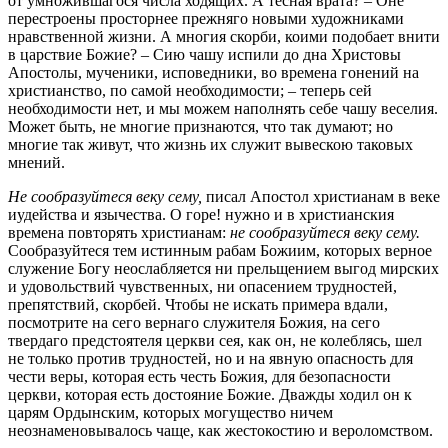
от умножившагося числа ходящих. А тесная врата? – Оне
перестроены просторнее прежняго новыми художниками
нравственной жизни. А многия скорби, коими подобает внити
в царствие Божие? – Сию чашу испили до дна Христовы
Апостолы, мученики, исповедники, во времена гонений на
христианство, по самой необходимости; – теперь сей
необходимости нет, и мы можем наполнять себе чашу веселия.
Может быть, не многие признаются, что так думают; но
многие так живут, что жизнь их служит вывескою таковых
мнений.
Не сообразуйтеся веку сему,
писал Апостол христианам в веке
иудейства и язычества. О горе! нужно и в христианския
времена повторять христианам:
не сообразуйтеся веку сему.
Сообразуйтеся тем истинным рабам Божиим, которых верное
служение Богу неослабляется ни прельщением выгод мирских
и удовольствий чувственных, ни опасением трудностей,
препятствий, скорбей. Чтобы не искать примера вдали,
посмотрите на сего вернаго служителя Божия, на сего
твердаго предстоятеля церкви сея, как он, не колеблясь, шел
не только против трудностей, но и на явную опасность для
чести веры, которая есть честь Божия, для безопасности
церкви, которая есть достояние Божие. Дважды ходил он к
царям Ордынским, которых могущество ничем
неознаменовывалось чаще, как жестокостию и вероломством.