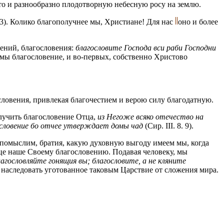
гато и разнообразно плодотворную небесную росу на землю.
3). Колико благополучнее мы, Христиане! Для нас
оно и более
рений, благословения:
благословите Господа вси раби Господни
и мы благословение, и во-первых, собственно Христово
словения, привлекая благочестием и верою силу благодатную.
олучить благословение Отца,
из Негоже всяко отечество на
гословение бо отчее утверждает домы чад
(Сир. III. 8. 9).
 помыслим, братия, какую духовную выгоду имеем мы, когда
рдце наше Своему благословению. Подавая человеку, мы
лагословляйте гонящия вы; благословите, а не кляните
т наследовать уготованное таковым Царствие от сложения мира.