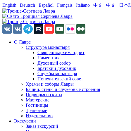
English
Deutsch
Español
Français
Italiano
中文
中文
日本
О Лавре
Структура монастыря
Священноархимандрит
Наместник
Духовный собор
Братский духовник
Службы монастыря
Попечительский совет
Храмы и соборы Лавры
Башни, стены и служебные строения
Подворья и скиты
Мастерские
Гостиницы
Трапезные
Издательство
Экскурсии
Заказ экскурсий