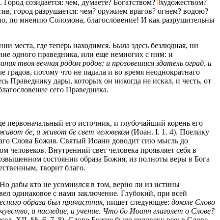
 Город созидается: чем, думаете? Богатством?
художеством?
тив, город разрушается: чем? оружием врагов? огнем? водою?
но, по мнению Соломона, благословение! И как разрушительны
ии места, где теперь находимся. Была здесь безлюдная, ни
ние одного праведника, или еще немногих с ним: и
ния твоя вечная родом родов; и прозовешися здатель оград, и
че градов, потому что не падала и во время неоднократнаго
сь Праведнику дары, которых он никогда не искал, и честь, от
 благословение сего Праведника.
где первоначальный его источник, и глубочайший корень его
ом живот бе, и живот бе свет человеком
(Иоан. I. 1. 4). Поелику
ескаго Слова Божия. Святый Иоанн доводит сию мысль до
том человеков. Внутренний свет человека проявляет себя в
в возвышенном состоянии образа Божия, из полноты веры в Бога
щественным, творит благо.
о дабы кто не усомнился в том, верно ли из истины
вел одинаковое с нами заключение. Глубокий, при всей
беснаго образа был причастник
, пишет следующее:
доколе Слово
 чувство, и наследие, и учение. Что бо Иоанн глаголет о Слове?
сед. XII. §§. 6. 7. 8). Слово Божие было человеку все; в Слове