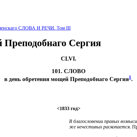
менскаго СЛОВА И РЕЧИ. Том III
й Преподобнаго Сергия
CLVI.
101. СЛОВО
1
в день обретения мощей Преподобнаго Сергия
.
<1833 год>
В благословении правых возвыс
же нечестивых раскопается.
Пр