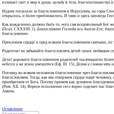
изливает свет и мир в души, цельбу в тела, благопоспешество 
Иудеев посылали за благословением в Иерусалим, на горы Си
открылось, и более приближилось. И тамо и здесь заповеда Гос
Как вожделенно должно быть то, чего сам вседовольный Бог жел
(Псал. CXXXIII. 1).
Благословите Господа вси Ангели Его; благ
благословение.
Преклоним сердце и пред всяким благословением святыни, по т
Родители! не забывайте благословлять детей своих любящим се
Дети! дорожите благословением родителей тысячекратно более,
небесех и на земли именуется
(Еф. III. 15).
Делом и словом чти 
Поелику во всяком неложном благословении чрез благословляю
благословляем. Тогда, как мы отверзаем сердце наше человеку,
приобретаем от Бога. Посему примем как духовное благодеяни
(Рим. XII. 14). Верное исполнение сего верно соделает нас б
Аминь.
Оглавление