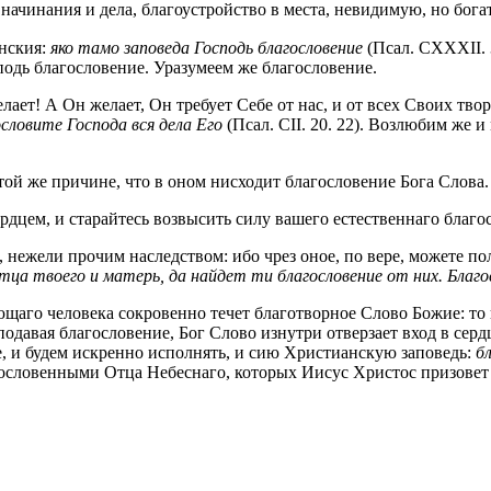
в начинания и дела, благоустройство в места, невидимую, но бо
онския:
яко тамо заповеда Господь благословение
(Псал. CXXXII. 
подь благословение. Уразумеем же благословение.
ает! А Он желает, Он требует Себе от нас, и от всех Своих тво
ословите Господа вся дела Его
(Псал. CII. 20. 22). Возлюбим же 
ой же причине, что в оном нисходит благословение Бога Слова.
рдцем, и старайтесь возвысить силу вашего естественнаго благо
 нежели прочим наследством: ибо чрез оное, по вере, можете п
отца твоего и матерь, да найдет ти благословение от них. Бла
щаго человека сокровенно течет благотворное Слово Божие: то
 подавая благословение, Бог Слово изнутри отверзает вход в се
е, и будем искренно исполнять, и сию Христианскую заповедь:
б
лагословенными Отца Небеснаго, которых Иисус Христос призове