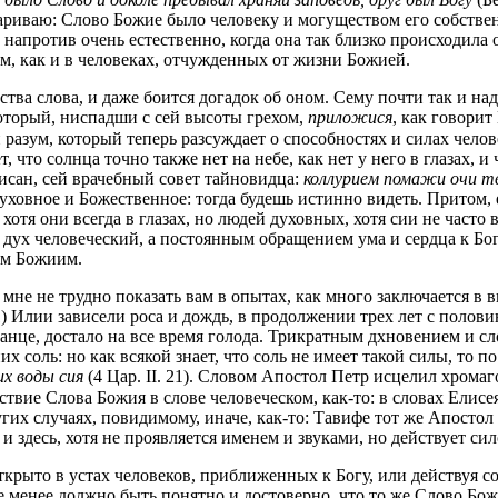
ариваю: Слово Божие было человеку и могуществом его собствен
е напротив очень естественно, когда она так близко происходила
м, как и в человеках, отчужденных от жизни Божией.
ва слова, и даже боится догадок об оном. Сему почти так и над
который, ниспадши с сей высоты грехом,
приложися
, как говори
разум, который теперь разсуждает о способностях и силах челов
ет, что солнца точно также нет на небе, как нет у него в глазах,
писан, сей врачебный совет тайновидца:
коллурием помажи очи т
ховное и Божественное: тогда будешь истинно видеть. Притом, е
хотя они всегда в глазах, но людей духовных, хотя сии не част
ух человеческий, а постоянным обращением ума и сердца к Бог
ом Божиим.
 мне не трудно показать вам в опытах, как много заключается 
1) Илии зависели роса и дождь, в продолжении трех лет с полов
 чванце, достало на все время голода. Трикратным дхновением и
 соль: но как всякой знает, что соль не имеет такой силы, то п
их воды сия
(4 Цар. II. 21). Словом Апостол Петр исцелил хромаг
ствие Слова Божия в слове человеческом, как-то: в словах Елисе
угих случаях, повидимому, иначе, как-то: Тавифе тот же Апостол
и здесь, хотя не проявляется именем и звуками, но действует с
ткрыто в устах человеков, приближенных к Богу, или действуя с
 менее должно быть понятно и достоверно, что то же Слово Божи