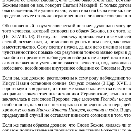
Божием имел он все, говорит Святый Макарий. Я только догов
благословения. Не удивительно, если сила сия была велика: си
представлять ее столь же ограниченною в человеке совершенно
Обыкновенный разум человеческий не знает духовнаго могущест
того человека, который сотворен по образу Божию, но с того, 
(Пс. XLVIII. 13). И сему-то
человеку принадлежит и самый сей 
слепой, осязает глаз, и, не могши ощупать в нем света, заключа
и мечтательство. Сему слепцу нужен, да для него именно и на
чувственностию; помажь око разумения тонкою мазью веры в ду
надобно и предметом наблюдения избирать не людей плотских, 
самоотвержением уменьшили тяжесть вещества, подавляющаго д
небеснаго, возобновили внутреннее общение со Словом и Дух
Если вы, как должно, расположены к сему роду наблюдения: то
Иисус Навин остановил солнце.
От уст словесе
(3 Цар. XVII. 
горсти муки в водоносе, и столь же малаго количества елея в
исправил злокачественные источники Иерихонские, всыпав в них
заключалась в сем слове Пророка:
сице глаголет Господь: исцел
особенности, как ясно в некоторых из приведенных теперь, дей
хромому:
во имя Иисуса Христа Назорея, востани и ходи
. В др
предыдущий случай не оставляет никакого сомнения в том, что 
Если же таким образом дознано, что Слово Божие, являясь ли о
образом подражательныя творческим действиям Божества: то не