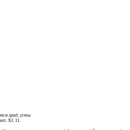
ится град; усты
ит. XI. 11.