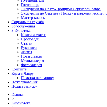
Путеводитель
Гостиницы
Экскурсии по Свято-Троицкой Сергиевой лавре
Экскурсии по Сергиеву Посаду и паломнические п
Мастер-классы
Социальная служба
Богослужения
Библиотека
Книги и статьи
Проповеди
Статьи
Рукописи
Жития
Ноты Лавры
Медиагалерея
Фотогалерея
Контакты
Едем в Лавру
Памятка паломнику
Пожертвования
Подать записку
Главная
>
Библиотека