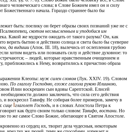
наго человеческаго слова; в Слове Божием имел он и силу
 от Божественнаго начала. Гораздо страннее было бы
лежит быть: поелику он берет образы своих познаний уже не с
т Псалмопевец,
скотом несмысленным и уподобися им
ека. Какой же мудрости ожидать от такого разума? Он, как
 и что верить бытию и действию солнца и света было бы суеверие
вои, да видиши
(Апок. III. 18), вылечись от ослепления грубою
сли хотим видеть или познавать силу и действие духовное: то
о встречаются; – людей, которые нравственным очищением и
у, приближились к Нему, возвратились к причастию образа
в выражении Клеопы:
муж силен словом
(Лук. XXIV. 19). Словом
иною.
По глаголу Господню, егоже глагола рукою Илииною
,
 словом Илии воскрешен сын вдовы Сарептской. Елисей
о необходимости должно заключить, что сила сего действия
о, и воскресил Тавифу. Не собирая более примеров, замечу в
я:
сице
глаголет Господь
, и в словах Апостола Петра к
 говорит как будто своим только словом:
Тавифо, востани
. Но
илою то же самое Слово Божие, обитающее в Святом Апостоле.
окровенно из сердец их, творит дела чудесныя, некоторым
е, чрез тех же людей, теми же способами, изрекает и