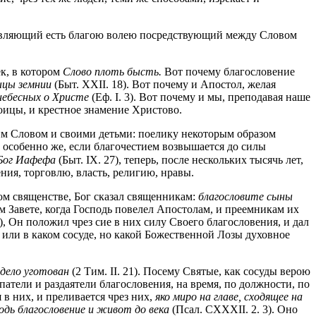
словляющий есть благою волею посредствующий между Словом
ек, в котором
Слово плоть бысть.
Вот почему благословение
ыцы земнии
(Быт. XXII. 18). Вот почему и Апостол, желая
 небесных о Христе
(Еф. I. 3). Вот почему и мы, преподавая наше
оицы, и крестное знамение Христово.
им Словом и своими детьми: поелику некоторым образом
, особенно же, если благочестием возвышается до силы
Бог Иафефа
(Быт. IX. 27), теперь, после нескольких тысячь лет,
ния, торговлю, власть, религию, нравы.
ом священстве, Бог сказал священникам:
благословите сыны
м Завете, когда Господь повелел Апостолам, и преемникам их
), Он положил чрез сие в них силу Своего благословения, и дал
, или в каком сосуде, но какой Божественной Лозы духовное
 дело уготован
(2 Тим. II. 21). Посему Святые, как сосуды верою
тели и раздаятели благословения, на время, по должности, по
в них, и преливается чрез них,
яко миро на главе, сходящее на
одь благословение и живот до века
(Псал. CXXXII. 2. 3). Оно