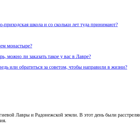
но-приходская школа и со скольки лет туда принимают?
шем монастыре?
, можно ли заказать такое у вас в Лавре?
ведь или обратиться за советом, чтобы направили в жизни?
иевой Лавры и Радонежской земли. В этот день были расстреляны
ия.