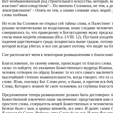
Вот необыкновенный род строительнаго искусства, который, ве
властию? многолюдством? – По мнению Соломона, не тем, а 
землетрясением? – Опять не тем, а злыми словами злых людей:
слова злобныя.
Но если бы Соломон не открыл сей тайны слова, в Палестине: 
руками человеческими не возделанная, ниже следами человечес
совершилось то, что праведному и Богоугодному мужу предск
стези твоя посреди упокоиши
(Иса. LVIII. 12). Пустыня уподоб
падения царствующаго града; воздвиглась выше градов, потому ч
которой всегда убегал; и все сие делают потому, что видят на
Сие располагает меня к некоторым размышлениям
о благослове
Благословение, по своему имени, происходит от благаго слова.
силы: то найдете, по указанию Божественнаго мудреца Иоанна
человек сотворен по образу Божию: то из сего самаго заключи
высочайшей степени знаменательности, когда говорит, что та с
слове. Итак, поелику Бог Слово
рече, и быша,
и притом
вся доб
Слова, Котораго
живот бе свет человеком
, из глубины благост
Предложенное теперь размышление должно быть достоверно: п
Божественной извлечено наше заключение: представляем вам св
простоте слова, созерцатель вещей Божественных и человеческ
Божие было с ним, и хранил заповедь, все имел
. И далее:
самое С
В начале бе Слово. Видиши, что Слово было вся.
И еще:
Вся ему