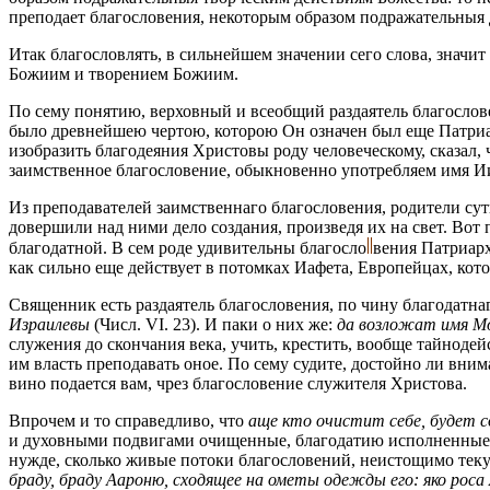
преподает благословения, некоторым образом подражательныя
Итак благословлять, в сильнейшем значении сего слова, знач
Божиим и творением Божиим.
По сему понятию, верховный и всеобщий раздаятель благослове
было древнейшею чертою, которою Он означен был еще Патри
изобразить благодеяния Христовы роду человеческому, сказал,
заимственное благословение, обыкновенно употребляем имя Ии
Из преподавателей заимственнаго благословения, родители су
довершили над ними дело создания, произведя их на свет. Вот
благодатной. В сем роде удивительны
благосло
вения
Патриарх
как сильно еще действует в потомках Иафета, Европейцах, кото
Священник есть раздаятель благословения, по чину благодатна
Израилевы
(Числ. VI. 23). И паки о них же:
да возложат имя Мо
служения до скончания века, учить, крестить, вообще тайнодей
им власть преподавать оное. По сему судите, достойно ли вни
вино подается вам, чрез благословение служителя Христова.
Впрочем и то справедливо, что
аще кто очистит себе, будет со
и духовными подвигами очищенные, благодатию исполненные, л
нужде, сколько живые потоки благословений, неистощимо теку
браду, браду Аароню, сходящее на ометы одежды его: яко роса 