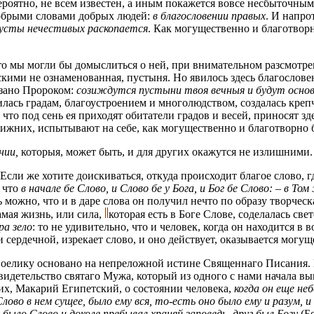
роятно, не всем известен, а иным покажется вовсе несбыточным.
добрыми словами добрых людей:
в благословении правых
. И напро
усты нечестивых раскопается
. Как могущественно и благотвор
то мы могли бы домыслиться о ней, при внимательном разсмотрен
кими не ознаменованная, пустыня. Но явилось здесь благослове
азано Пророком:
созиждутся пустыни твоя вечныя и будут основа
илась градам, благоустроением и многолюдством, создалась креп
то под сень ея приходят обитатели градов и весей, приносят зде
 ближних, испытывают на себе, как могущественно и благотворно
нии,
которыя, может быть, и для других окажутся не излишними.
 Если же хотите доискиваться, откуда происходит благое слово, 
, что
в начале бе Слово, и Слово бе у Бога, и Бог бе Слово: – в Т
ть можно, что и в даре слова он получил нечто по образу творч
амая жизнь, или сила,
которая есть в Боге Слове, соделалась све
ра зело
: то не удивительно, что и человек, когда он находится 
и сердечной, изрекает слово, и оно действует, оказывается могу
оелику основано на непреложной истине Священнаго Писания. Н
идетельство святаго Мужа, который из одного с нами начала вы
их, Макарий Египетский, о состоянии человека,
когда он еще не
лово в нем сущее, было ему вся, то-есть оно было ему и разум, и
 было Слово и доколе пребывал храняй заповедь, друг был Богу
(Бе