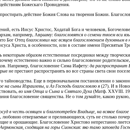
 действиям Божескаго Провидения.
ит простирать действие Божия Слова на творения Божии. Благо
ний, есть Иисус Христос, Ходатай Бога и человеков, Богочелов
архам, например, Аврааму:
благословятся о семени твоем вси яз
 что Бог Отец
благословил нас всяцем благословением духовным в
суса Христа, в особенности, или в составе имени Пресвятыя Тр
ть некоторым образом естественные посредники между творческ
 почему естественно важно и сильно благословение родительское
ов. Например, благословение Сима Иафету:
да распространит 
рые не престают распространять во все страны света свои поселе
го тайноводства. Еще в первоначальном постановлении о законн
е на сыны Израилевы, и Аз Господь благословлю я
(27). И в Ново
ствовать,
во имя Отца и Сына и Святаго Духа
(Матф. XXVIII. 19
мания благословение священства. Не о том думайте, какою рукою
суд в честь освящен и благопотребен Владыце, на всякое благое
юбовию отверзаемые и преливающиеся, суть не столько почерпа
щие и орошающие. Благословение Христово непрестанно лиется 
Аермонская, сходящая на горы Сионския: яко тамо заповеда Госп