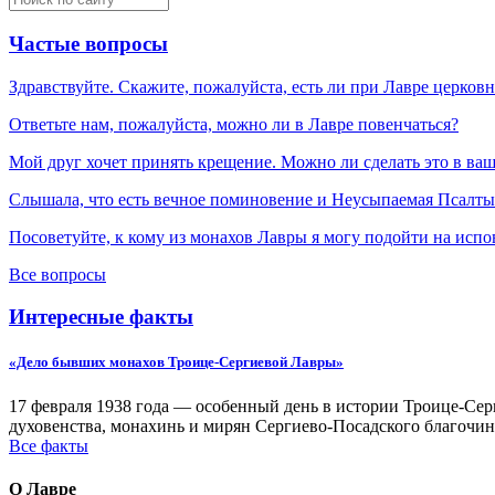
Частые вопросы
Здравствуйте. Скажите, пожалуйста, есть ли при Лавре церков
Ответьте нам, пожалуйста, можно ли в Лавре повенчаться?
Мой друг хочет принять крещение. Можно ли сделать это в ва
Слышала, что есть вечное поминовение и Неусыпаемая Псалтырь
Посоветуйте, к кому из монахов Лавры я могу подойти на испо
Все вопросы
Интересные факты
«Дело бывших монахов Троице-Сергиевой Лавры»
17 февраля 1938 года — особенный день в истории Троице-Серг
духовенства, монахинь и мирян Сергиево-Посадского благочин
Все факты
О Лавре