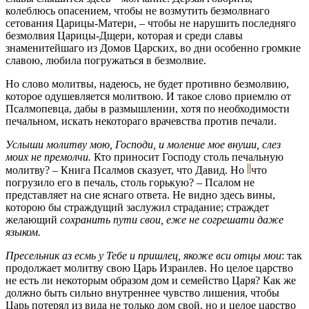
колеблюсь опасением, чтобы не возмутить безмолвнаго
сетования Царицы-Матери, – чтобы не нарушить последняго
безмолвия Царицы-Дщери, которая и среди славы
знаменитейшаго из Домов Царских, во дни особенно громкие
славою, любила погружаться в безмолвие.
Но слово молитвы, надеюсь, не будет противно безмолвию,
которое одушевляется молитвою. И такое слово приемлю от
Псалмопевца, дабы в размышлении, хотя по необходимости
печальном, искать некотораго врачевства против печали.
Услыши молитву мою, Господи, и моление мое внуши, слез
моих не премолчи.
Кто приносит Господу столь печальную
молитву? – Книга Псалмов сказует, что Давид. Но
что
погрузило его в печаль, столь горькую? – Псалом не
представляет на сие яснаго ответа. Не видно здесь вины,
которою бы страждущий заслужил страдание; страждет
желающий
сохранить пути свои, еже не согрешати даже
языком.
Пресельник аз есмь у Тебе и пришлец, якоже вси отцы мои
: так
продолжает молитву свою Царь Израилев. Но целое царство
не есть ли некоторым образом дом и семейство Царя? Как же
должно быть сильно внутреннее чувство лишения, чтобы
Царь потерял из вида не только дом свой, но и целое царство