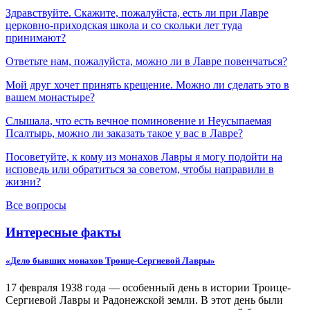
Здравствуйте. Скажите, пожалуйста, есть ли при Лавре
церковно-приходская школа и со скольки лет туда
принимают?
Ответьте нам, пожалуйста, можно ли в Лавре повенчаться?
Мой друг хочет принять крещение. Можно ли сделать это в
вашем монастыре?
Слышала, что есть вечное поминовение и Неусыпаемая
Псалтырь, можно ли заказать такое у вас в Лавре?
Посоветуйте, к кому из монахов Лавры я могу подойти на
исповедь или обратиться за советом, чтобы направили в
жизни?
Все вопросы
Интересные факты
«Дело бывших монахов Троице-Сергиевой Лавры»
17 февраля 1938 года — особенный день в истории Троице-
Сергиевой Лавры и Радонежской земли. В этот день были