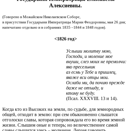
Алексиевны.
(Говорено в Можайском Николаевском Соборе,
в присутствии Государыни Императрицы Марии Феодоровны, мая 26 дня;
напечатано отдельно и в собраниях 1835 –1844 и 1848 годов).
<1826 год>
Услыши молитву мою,
Господи, и моление мое
внуши, слез моих не премолчи:
яко пресельник
аз есмь у Тебе и пришлец,
якоже вси отцы мои.
Ослаби ми, да почию прежде
даже не отъиду, и
ктому не буду.
(Псал. XXXVIII. 13 и 14).
Когда кто из Высоких на земли, по судьбе, для земнородных
общей, отходит в землю: при сем обыкновенно слышатся
отголоски славы, которая сопровождала его во время земной
жизни. Слышим оные и теперь; но величественнее самой
славы слышится здесь – молчание. Дерзая говорить,