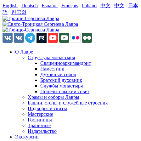
English
Deutsch
Español
Français
Italiano
中文
中文
日本
語
한국의
О Лавре
Структура монастыря
Священноархимандрит
Наместник
Духовный собор
Братский духовник
Службы монастыря
Попечительский совет
Храмы и соборы Лавры
Башни, стены и служебные строения
Подворья и скиты
Мастерские
Гостиницы
Трапезные
Издательство
Экскурсии