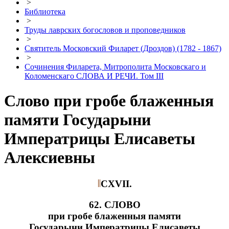
>
Библиотека
>
Труды лаврских богословов и проповедников
>
Святитель Московский Филарет (Дроздов) (1782 - 1867)
>
Сочинения Филарета, Митрополита Московскаго и
Коломенскаго СЛОВА И РЕЧИ. Том III
Слово при гробе блаженныя
памяти Государыни
Императрицы Елисаветы
Алексиевны
CXVII.
62. СЛОВО
при гробе блаженныя памяти
Государыни Императрицы Елисаветы