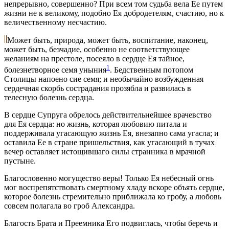
непрерывно, совершенно? При всем том судьба вела Ее путем
жизни не к великому, подобно Ея добродетелям, счастию, но к
величественному несчастию.
Может быть, природа, может быть, воспитание, наконец,
может быть, безчадие, особенно не соответствующее
желаниям на престоле, посеяло в сердце Ея тайное,
1
болезнетворное семя уныния
. Бедственным потопом
Столицы напоено сие семя; и необычайно возбужденная
сердечная скорбь сострадания прозябла и развилась в
телесную болезнь сердца.
В сердце Супруга обрелось действительнейшее врачевство
для Ея сердца: но жизнь, которая любовию питала и
поддерживала угасающую жизнь Ея, внезапно сама угасла; и
оставила Ее в стране пришельствия, как угасающий в тучах
вечер оставляет истощившаго силы странника в мрачной
пустыне.
Благословенно могущество веры! Только Ея небесный огнь
мог воспрепятствовать смертному хладу вскоре объять сердце,
которое болезнь стремительно приближала ко гробу, а любовь
совсем полагала во гроб Александра.
Благость Брата и Преемника Его подвиглась, чтобы беречь и