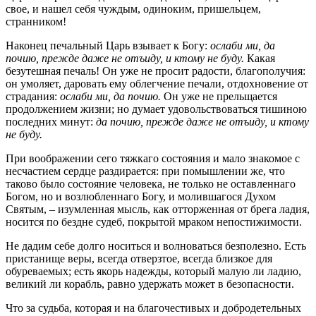
свое, и нашел себя чуждым, одиноким, пришельцем,
странником!
Наконец печальный Царь взывает к Богу:
ослаби ми, да
почию, прежде даже не отъиду, и ктому не буду.
Какая
безутешная печаль! Он уже не просит радости, благополучия:
он умоляет, даровать ему облегчение печали, отдохновение от
страдания:
ослаби ми, да почию.
Он уже не прельщается
продолжением жизни; но думает удовольствоваться тишиною
последних минут:
да почию, прежде даже не отъиду, и ктому
не буду.
При воображении сего тяжкаго состояния и мало знакомое с
несчастием сердце раздирается: при помышлении же, что
таково было состояние человека, не только не оставленнаго
Богом, но и возлюбленнаго Богу, и молившагося Духом
Святым, – изумленная мысль, как отторженная от брега ладия,
носится по бездне судеб, покрытой мраком непостижимости.
Не дадим себе долго носиться и волноваться безполезно. Есть
пристанище веры, всегда отверзтое, всегда близкое для
обуреваемых; есть якорь надежды, который малую ли ладию,
великий ли корабль, равно удержать может в безопасности.
Что за судьба, которая и на благочестивых и добродетельных