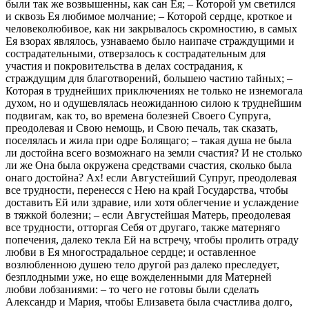
были так же возвышенны, как сан Ея; – Которой ум светился
и сквозь Ея любимое молчание; – Которой сердце, кроткое и
человеколюбивое, как ни закрывалось скромностию, в самых
Ея взорах являлось, узнаваемо было наипаче страждущими и
сострадательными, отверзалось к сострадательным для
участия и покровительства в делах сострадания, к
страждущим для благотворений, большею частию тайных; –
Которая в труднейших приключениях не только не изнемогала
духом, но и одушевлялась неожиданною силою к труднейшим
подвигам, как то, во времена болезней Своего Супруга,
преодолевая и Свою немощь, и Свою печаль, так сказать,
поселялась и жила при одре Болящаго; – такая душа не была
ли достойна всего возможнаго на земли счастия? И не столько
ли же Она была окружена средствами счастия, сколько была
онаго достойна? Ах! если Августейший Супруг, преодолевая
все трудности, перенесся с Нею на край Государства, чтобы
доставить Ей или здравие, или хотя облегчение и услаждение
в тяжкой болезни; – если Августейшая Матерь, преодолевая
все трудности, отторгая Себя от другаго, также матерняго
попечения, далеко текла Ей на встречу, чтобы пролить отраду
любви в Ея многострадальное сердце; и оставленное
возлюбленною душею тело другой раз далеко преследует,
безплодными уже, но еще вожделенными для Матерней
любви лобзаниями: – то чего не готовы были сделать
Александр и Мария, чтобы Елизавета была счастлива долго,