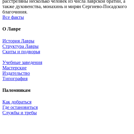
расстреляны несколько человек из числа лаврской братии, а
также духовенства, монахинь и мирян Сергиево-Посадского
благочиния.
Все факты
О Лавре
История Лавры
Структура Лавры
Скиты и подворья
Учебные заведения
Мастерские
Издательство
Типография
Паломникам
Как добраться
Где остановиться
Службы и требы