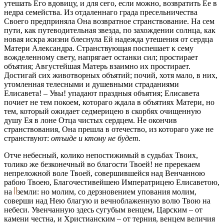
утешать Его вдовицу, и для сего, если можно, возвратить Ее в
недра семейства. Из отдаленнаго града пресельничества
Своего предприняла Она возвратное странствование. На сем
пути, как путеводительная звезда, по захождении солнца, как
новая искра жизни блеснула Ей надежда утешения от сердца
Матери Александра. Странствующая поспешает к сему
вожделенному свету, напрягает останки сил; простирает
объятия; Августейшая Матерь взаимно их простирает.
Достигай сих животворных объятий; почий, хотя мало, в них,
утомленная телесными и душевными страданиями
Елисавета! – Увы! упадают праздныя объятия; Елисавета
почиет не тем покоем, котораго ждала в объятиях Матери, но
тем, который ожидает седмерицею в скорбях очищенную
душу Ея в лоне Отца чистых сердцем. Не окончив
странствования, Она прешла в отечество, из котораго уже не
странствуют:
отъиде и ктому не будет.
Отче небесный, колико непостижимый в судьбах Твоих,
толико же безконечный во благости Твоей! не пререкаем
непреложной воле Твоей, совершившейся над Венчанною
рабою Твоею, Благочестивейшею Императрицею Елисаветою,
на
земли: но молим, со дерзновением упования молим,
соверши над Нею благую и вечноблаженную волю Твою на
небеси. Увенчанную здесь сугубым венцем, Царским – от
камени честна, и Христианским – от терния, венцем величия