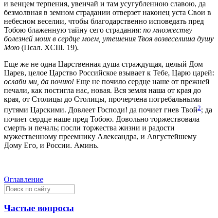
и венцем терпения, увенчай и там усугубленною славою, да
безмолвная в земном страдании отверзет наконец уста Свои в
небесном веселии, чтобы благодарственно исповедать пред
Тобою блаженную тайну сего страдания:
по множеству
болезней моих в сердце моем, утешения Твоя возвеселиша душу
Мою
(Псал. XCIII. 19)
.
Еще же не одна Царственная душа страждущая, целый Дом
Царев, целое Царство Российское взывает к Тебе, Царю царей:
ослаби ми, да почию!
Еще не почило сердце наше от прежней
печали, как постигла нас, новая. Вся земля наша от края до
края, от Столицы до Столицы, прочерчена погребальными
2
путями Царскими. Довлеет Господи! да почиет гнев Твой
; да
почиет сердце наше пред Тобою. Довольно торжествовала
смерть и печаль; посли торжества жизни и радости
мужественному преемнику Александра, и Августейшему
Дому Его, и России. Аминь.
Оглавление
Частые вопросы