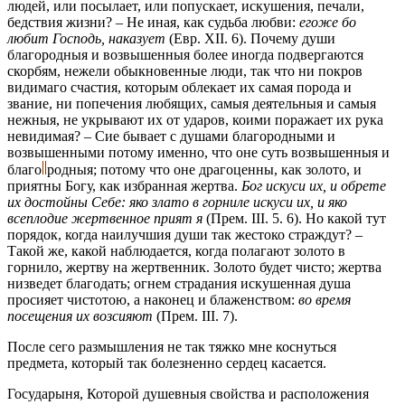
людей, или посылает, или попускает, искушения, печали,
бедствия жизни? – Не иная, как судьба любви:
егоже бо
любит Господь, наказует
(Евр. XII. 6)
. Почему души
благородныя и возвышенныя более иногда подвергаются
скорбям, нежели обыкновенные люди, так что ни покров
видимаго счастия, которым облекает их самая порода и
звание, ни попечения любящих, самыя деятельныя и самыя
нежныя, не укрывают их от ударов, коими поражает их рука
невидимая? – Сие бывает с душами благородными и
возвышенными потому именно, что оне суть возвышенныя и
благо
родныя;
потому что оне драгоценны, как золото, и
приятны Богу, как избранная жертва.
Бог искуси их, и обрете
их достойны Себе: яко злато в горниле искуси их, и яко
всеплодие жертвенное прият я
(Прем. III. 5. 6)
. Но какой тут
порядок, когда наилучшия души так жестоко страждут? –
Такой же, какой наблюдается, когда полагают золото в
горнило, жертву на жертвенник. Золото будет чисто; жертва
низведет благодать; огнем страдания искушенная душа
просияет чистотою, а наконец и блаженством:
во время
посещения их возсияют
(Прем. III. 7)
.
После сего размышления не так тяжко мне коснуться
предмета, который так болезненно сердец касается.
Государыня, Которой душевныя свойства и расположения