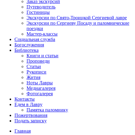
Заказ экскурсий
Путеводитель
Гостиницы
Экскурсии по Свято-Троицкой Сергиевой лавре
Экскурсии по Сергиеву Посаду и паломнические
поездки
Мастер-классы
Социальная служба
Богослужения
Библиотека
Книги и статьи
Проповеди
Статьи
Рукописи
Жития
Ноты Лавры
Медиагалерея
Фотогалерея
Контакты
Едем в Лавру
Памятка паломнику
Пожертвования
Подать записку
Главная