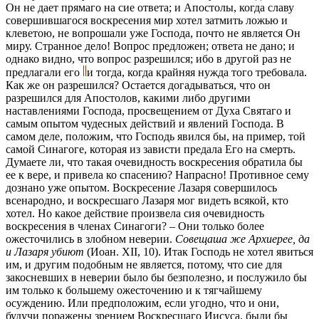
Он не дает прямаго на сие ответа; и Апостолы, когда славу
совершившагося воскресения мир хотел затмить ложью и
клеветою, не вопрошали уже Господа, почто не является Он
миру. Странное дело! Вопрос предложен; ответа не дано; и
однако видно, что вопрос разрешился; ибо в другой раз не
предлагали его
и тогда, когда крайняя нужда того требовала.
Как же он разрешился? Остается догадываться, что он
разрешился для Апостолов, какими либо другими
наставлениями Господа, просвещением от Духа Святаго и
самым опытом чудесных действий и явлений Господа. В
самом деле, положим, что Господь явился бы, на пример, той
самой Синагоге, которая из зависти предала Его на смерть.
Думаете ли, что такая очевидность воскресения обратила бы
ее к вере, и привела ко спасению? Напрасно! Противное сему
дознано уже опытом. Воскресение Лазаря совершилось
всенародно, и воскресшаго Лазаря мог видеть всякой, кто
хотел. Но какое действие произвела сия очевидность
воскресения в членах Синагоги? – Они только более
ожесточились в злобном неверии.
Совещаша же Архиерее, да
и Лазаря убиют
(Иоан. XII, 10). Итак Господь не хотел явиться
им, и другим подобным не является, потому, что сие для
закосневших в неверии было бы безполезно, и послужило бы
им только к большему ожесточению и к тягчайшему
осуждению. Или предположим, если угодно, что и они,
будучи поражены зрением Воскресшаго Иисуса, были бы