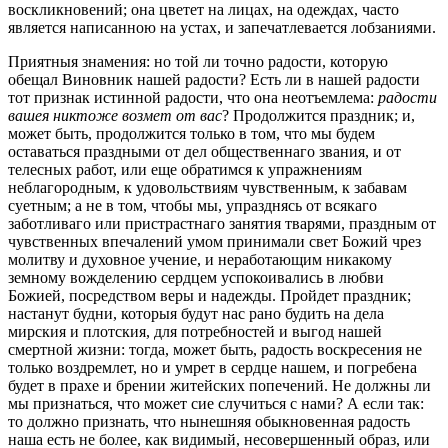
воскликновений; она цветет на лицах, на одеждах, часто
является написанною на устах, и запечатлевается лобзаниями.
Приятныя знамения: но той ли точно радости, которую
обещал Виновник нашей радости? Есть ли в нашей радости
тот признак истинной радости, что она неотъемлема:
радости
вашея никтоже возмет от вас
? Продолжится праздник; и,
может быть, продолжится только в том, что мы будем
оставаться праздными от дел общественнаго звания, и от
телесных работ, или еще обратимся к упражнениям
неблагородным, к удовольствиям чувственным, к забавам
суетным; а не в том, чтобы мы, упразднясь от всякаго
заботливаго или пристрастнаго занятия тварями, праздным от
чувственных впечалений умом принимали свет Божий чрез
молитву и духовное учение, и неработающим никакому
земному вожделению сердцем успокоивались в любви
Божией, посредством веры и надежды. Пройдет праздник;
настанут будни, которыя будут нас рано будить на дела
мирския и плотския, для потребностей и выгод нашей
смертной жизни: тогда, может быть, радость воскресения не
только воздремлет, но и умрет в сердце нашем, и погребена
будет в прахе и брении житейских попечений. Не должны ли
мы признаться, что может сие случиться с нами? А если так:
то должно признать, что нынешняя обыкновенная радость
наша есть не более, как видимый, несовершенный образ, или