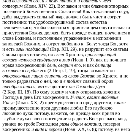
Мой возлюбит его, и к нему приидем и обитель у него
сотворим
(Иоан. XIV, 23). Вот закон и чин блаженнотворных
посещений Божественнаго Спасителя! Как стеклянный сосуд,
дабы выдержать сильный жар, должен быть чист и согрет
постепенно: так удобосокрушимый состав естества
человеческаго, чтобы соделаться приятелищем ощутительнаго
присутствия Божия, должен быть прежде очищен поучением в
слове Божием, и постоянным упражнением в исполнении
заповедей Божиих, и согрет любовию к
Богу: тогда Бог, хотя
и есть
огнь поядающий
(Евр. XII, 29), не разрушит его святым
Своим присутствием, но
свет
Христов,
просвещающий
всякаго человека грядущаго в мир
(Иоан. I, 9), как из ночнаго
мрака воскресающий
день, озарит
его, и как
денница
возсияет в сердце
его (2 Петр. I, 19); тогда возможет он
откровенным лицем взирать на славу Божию
во Христе, и не
только радоваться о ней, но и
в тойже
славный
образ
преображаться, якоже
достоит
от Господня Духа
(2 Кор. III, 18). По сему закону и чину открылись явления
Господа в день Его воскресения.
Ученик, егоже любляше
Иисус
(Иоан. XX, 2) преимущественно пред другими, также
преимущественно пред другими любил Его глубокою
любовию духа: потому, кажется, он прежде всех приял во
глубине духа своего посещение и радость Воскресшаго, когда
увидев во гробе Господнем
ризы едины лежаща,
поверил
воскресению:
и виде и верова
(Иоан. XX, 6. 8); потому, на него