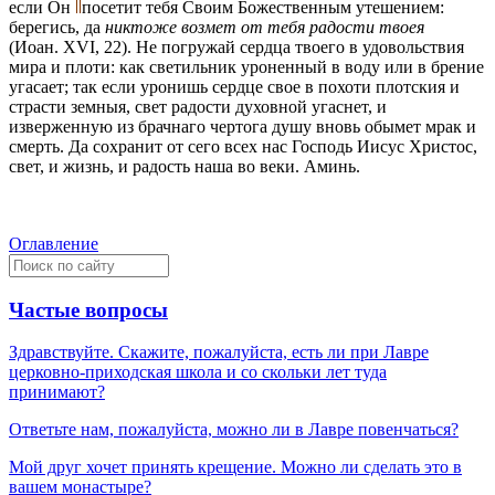
если Он
посетит тебя Своим Божественным утешением:
берегись, да
никтоже возмет от тебя радости твоея
(Иоан. XVI, 22). Не погружай сердца твоего в удовольствия
мира и плоти: как светильник уроненный в воду или в брение
угасает; так если уронишь сердце свое в похоти плотския и
страсти земныя, свет радости духовной угаснет, и
изверженную из брачнаго чертога душу вновь обымет мрак и
смерть. Да сохранит от сего всех нас Господь Иисус Христос,
свет, и жизнь, и радость наша во веки. Аминь.
Оглавление
Частые вопросы
Здравствуйте. Скажите, пожалуйста, есть ли при Лавре
церковно-приходская школа и со скольки лет туда
принимают?
Ответьте нам, пожалуйста, можно ли в Лавре повенчаться?
Мой друг хочет принять крещение. Можно ли сделать это в
вашем монастыре?