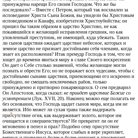
принуждены нарещи Его своим Господом. Что же бы
последовало? – Вместе с Петром, который так восхвален за
исповедание Христа Сына Божия, вы увидели бы Христовым
исповедником и Каиафу, изобретателя Христоубийства; он
пришел бы таким образом в царство Христово, не как
покаявшийся и желающий исправления грешник, но как
уловленный преступник, не имеющий, куда убежать. Таких
ли сынов царствия ожидает царствие небесное, которых и
земное царство не признает достойными себя членами, когда
знает их расположения? Итак премудр Господь в том, что не
хощет до времени явиться миру в славе Своего воскресения:
Он дает о Себе столько знамений, чтобы желающие могли
познать и обрести Его; но не поражает всех чудесами, чтобы с
достойными сынами царствия, приемлющими его искренно и
свободно, не смешать неключимых рабов, только
принужденно и притворно покаряющихся. О сем предварил
Он Апостолов, когда сказал:
не приидет царствие Божие со
усмотрением
(Лук. XVII, 20). Наконец можно еще полагать не
без основания, что Господь щадит сынов мира, когда им не
является. Ибо может ли сухая трава также выдержать
при
сутствие
огня, как выдерживает золото, которое им
очищается и совершенствуется? Не превратит ли он ее
мгновенно в пепел и прах? Подобно сему присутствие
Божественнаго Иисуса, которое слабых в вере укрепляет,
верных и праведных более и более очищает и просвещает,