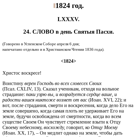
1824 год.
LXXXV.
24. СЛОВО в день Святыя Пасхи.
(Говорено в Успенском Соборе апреля 6 дня;
напечатано отдельно и в Христианском Чтении 1836 года).
<1824>
Христос воскресе!
Воистину
верен Господь во всех словесех Своих
(Псал. CXLIV, 13). Сказал ученикам, отходя на вольное
страдание:
паки узрю вы, и возрадуется сердце ваше, и
радости вашея никтоже возмет от вас
(Иоан. XVI, 22); и
вот, после страдания, смерти и воскресения, когда дело Его на
земле совершено, когда самая плоть не удерживает Его на
земле, будучи освобождена от смертности, когда во всем
существе Своем Он чувствует стремление взыти к Отцу
Своему небесному,
восхожду,
говорит,
ко Отцу Моему
(Иоан. XX, 17), – Он медлит однако на земле, чтобы дать