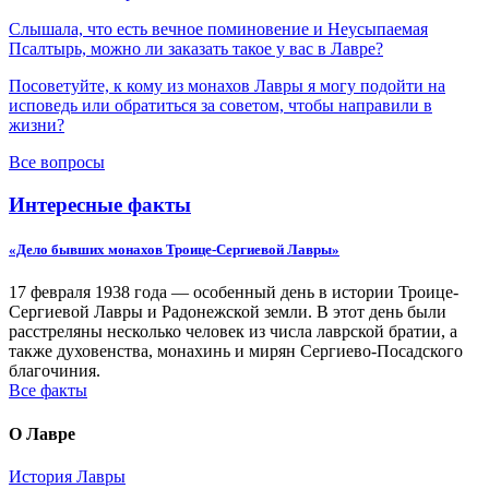
Слышала, что есть вечное поминовение и Неусыпаемая
Псалтырь, можно ли заказать такое у вас в Лавре?
Посоветуйте, к кому из монахов Лавры я могу подойти на
исповедь или обратиться за советом, чтобы направили в
жизни?
Все вопросы
Интересные факты
«Дело бывших монахов Троице-Сергиевой Лавры»
17 февраля 1938 года — особенный день в истории Троице-
Сергиевой Лавры и Радонежской земли. В этот день были
расстреляны несколько человек из числа лаврской братии, а
также духовенства, монахинь и мирян Сергиево-Посадского
благочиния.
Все факты
О Лавре
История Лавры