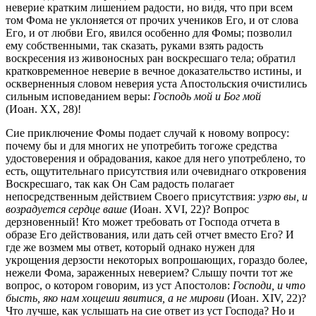
неверие кратким лишением радости, но видя, что при всем
том Фома не уклоняется от прочих учеников Его, и от слова
Его, и от любви Его, явился особенно для Фомы; позволил
ему собственными, так сказать, руками взять радость
воскресения из живоносных ран воскресшаго тела; обратил
кратковременное неверие в вечное доказательство истины, и
оскверненныя словом неверия уста Апостольския очистились
сильным исповеданием веры:
Господь мой и Бог мой
(Иоан. XX, 28)!
Сие приключение Фомы подает случай к новому вопросу:
почему бы и для многих не употребить тогоже средства
удостоверения и обрадования, какое для него употреблено, то
есть, ощутительнаго присутствия или очевиднаго откровения
Воскресшаго, так как Он Сам радость полагает
непосредственным действием Своего присутствия:
узрю вы, и
возрадуется сердце ваше
(Иоан. XVI, 22)? Вопрос
дерзновенный! Кто может требовать от Господа отчета в
образе Его действования, или дать сей отчет вместо Его? И
где же возмем мы ответ, который однако нужен для
укрощения дерзости некоторых вопрошающих, гораздо более,
нежели Фома, зараженных неверием? Слышу почти тот же
вопрос, о котором говорим, из уст Апостолов:
Господи, и что
бысть, яко нам хощеши явитися, а не мирови
(Иоан. XIV, 22)?
Что лучше, как услышать на сие ответ из уст Господа? Но и