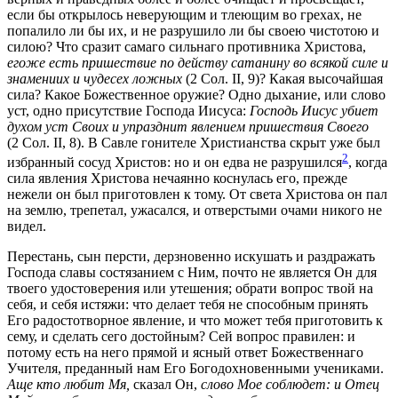
если бы открылось неверующим и тлеющим во грехах, не
попалило ли бы их, и не разрушило ли бы своею чистотою и
силою? Что сразит самаго сильнаго противника Христова,
егоже есть пришествие по действу сатанину во всякой силе и
знамениих и чудесех ложных
(2 Сол. II, 9)? Какая высочайшая
сила? Какое Божественное оружие? Одно дыхание, или слово
уст, одно присутствие Господа Иисуса:
Господь Иисус убиет
духом уст Своих и упразднит явлением пришествия Своего
(2 Сол. II, 8). В Савле гонителе Христианства скрыт уже был
2
избранный сосуд Христов: но и он едва не разрушился
, когда
сила явления Христова нечаянно коснулась его, прежде
нежели он был приготовлен к тому. От света Христова он пал
на землю, трепетал, ужасался, и отверстыми очами никого не
видел.
Перестань, сын персти, дерзновенно искушать и раздражать
Господа славы состязанием с Ним, почто не является Он для
твоего удостоверения или утешения; обрати вопрос твой на
себя, и себя истяжи: что делает тебя не способным принять
Его радостотворное явление, и что может тебя приготовить к
сему, и сделать сего достойным? Сей вопрос правилен: и
потому есть на него прямой и ясный ответ Божественнаго
Учителя, преданный нам Его Богодохновенными учениками.
Аще кто любит Мя,
сказал Он,
слово Мое соблюдет: и Отец