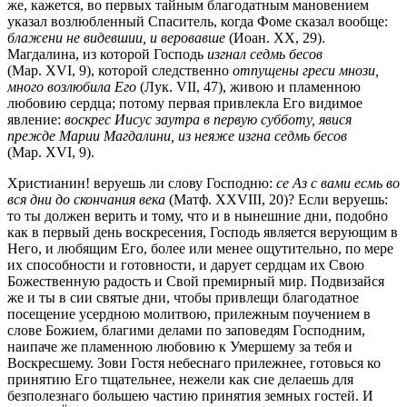
же, кажется, во первых тайным благодатным мановением
указал возлюбленный Спаситель, когда Фоме сказал вообще:
блажени не видевшии, и веровавше
(Иоан. XX, 29).
Магдалина, из которой Господь
изгнал седмь бесов
(Мар. XVI, 9), которой следственно
отпущены греси мнози,
много возлюбила Его
(Лук. VII, 47), живою и пламенною
любовию сердца; потому первая привлекла Его видимое
явление:
воскрес Иисус заутра в первую субботу, явися
прежде Марии Магдалини, из неяже изгна седмь бесов
(Мар. XVI, 9).
Христианин! веруешь ли слову Господню:
се Аз с вами есмь во
вся дни до скончания века
(Матф. XXVIII, 20)? Если веруешь:
то ты должен верить и тому, что и в нынешние дни, подобно
как в первый день воскресения, Господь является верующим в
Него, и любящим Его, более или менее ощутительно, по мере
их способности и готовности, и дарует сердцам их Свою
Божественную радость и Свой премирный мир. Подвизайся
же и ты в сии святые дни, чтобы привлещи благодатное
посещение усердною молитвою, прилежным поучением в
слове Божием, благими делами по заповедям Господним,
наипаче же пламенною любовию к Умершему за тебя и
Воскресшему. Зови Гостя небеснаго прилежнее, готовься ко
принятию Его тщательнее, нежели как сие делаешь для
безполезнаго большею частию принятия земных гостей. И