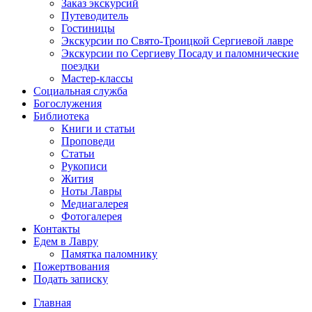
Заказ экскурсий
Путеводитель
Гостиницы
Экскурсии по Свято-Троицкой Сергиевой лавре
Экскурсии по Сергиеву Посаду и паломнические
поездки
Мастер-классы
Социальная служба
Богослужения
Библиотека
Книги и статьи
Проповеди
Статьи
Рукописи
Жития
Ноты Лавры
Медиагалерея
Фотогалерея
Контакты
Едем в Лавру
Памятка паломнику
Пожертвования
Подать записку
Главная