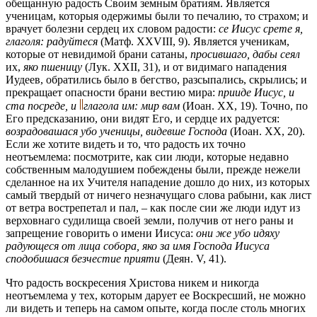
обещанную радость Своим земным братиям. Является
ученицам, которыя одержимы были то печалию, то страхом; и
врачует болезни сердец их словом радости:
се Иисус срете я,
глаголя: радуйтеся
(Матф. XXVIII, 9). Является ученикам,
которые от невидимой брани сатаны,
просившаго, дабы сеял
их,
яко пшеницу
(Лук. XXII, 31), и от видимаго нападения
Иудеев, обратились было в бегство, разсыпались, скрылись; и
прекращает опасности брани вестию мира:
прииде Иисус, и
ста посреде, и
глагола им: мир вам
(Иоан. XX, 19). Точно, по
Его предсказанию, они видят Его, и сердце их радуется:
возрадовашася убо ученицы, видевше Господа
(Иоан. XX, 20).
Если же хотите видеть и то, что радость их точно
неотъемлема: посмотрите, как сии люди, которые недавно
собственным малодушием побеждены были, прежде нежели
сделанное на их Учителя нападение дошло до них, из которых
самый твердый от ничего незначущаго слова рабыни, как лист
от ветра вострепетал и пал, – как после сии же люди идут из
верховнаго судилища своей земли, получив от него раны и
запрещение говорить о имени Иисуса:
они же убо идяху
радующеся от лица собора, яко за имя Господа Иисуса
сподобишася безчестие прияти
(Деян. V, 41).
Что радость воскресения Христова никем и никогда
неотъемлема у тех, которым дарует ее Воскресший, не можно
ли видеть и теперь на самом опыте, когда после столь многих