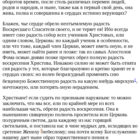
оборотов времен, после столь различных перемен людей,
родов и народов, и ныне, также как в первый свой день, она
жива, полна и совершенна в сердцах истинно верующих?
Блажен, чье сердце обрело неотъемлемую радость
Воскресшаго Спасителя своего, и не теряет ея! Ибо всегда
имеет сию радость собор всех учеников Христовых, или
одним словом, Церковь: но каждый ученик в особенности,
или что тоже, каждый член Церкви, может иметь оную, и не
иметь, может найти ранее и позже: так из самых Апостолов
Фома осмью днями позже прочих обрел полную радость
воскресения Христова. Никакою силою не может быть отнята
сия радость у тех, которые благоразумно и крепко хранят ее в
сердцах своих: но волен безразсудный променять сию
1
безценную Божественную радость на какую нибудь мирскую
,
ничтожную, или потерять оную нерадением.
Христиане! если судить по признакам наружным: то можно
заключить, что мы все, или по крайней мере из всех
наибольшая часть, обрели радость воскресения. Она в
нынешнюю священную полночь просветила всю Церковь
полуденным светом, дала каждому из нас горящий
светильник, и поставила нас в чине мудрых дев, исходящих во
сретение Жениху
небесному; она почти всему Богослужению
нашему дает ныне образ торжественнаго пения и