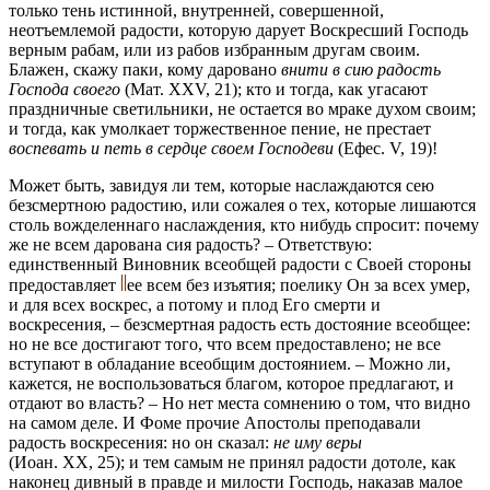
только тень истинной, внутренней, совершенной,
неотъемлемой радости, которую дарует Воскресший Господь
верным рабам, или из рабов избранным другам своим.
Блажен, скажу паки, кому даровано
внити в сию радость
Господа своего
(Мат. XXV, 21); кто и тогда, как угасают
праздничные светильники, не остается во мраке духом своим;
и тогда, как умолкает торжественное пение, не престает
воспевать и петь в сердце своем Господеви
(Ефес. V, 19)!
Может быть, завидуя ли тем, которые наслаждаются сею
безсмертною радостию, или сожалея о тех, которые лишаются
столь вожделеннаго наслаждения, кто нибудь спросит: почему
же не всем дарована сия радость? – Ответствую:
единственный Виновник всеобщей радости с Своей стороны
предоставляет
ее всем без изъятия; поелику Он за всех умер,
и для всех воскрес, а потому и плод Его смерти и
воскресения, – безсмертная радость есть достояние всеобщее:
но не все достигают того, что всем предоставлено; не все
вступают в обладание всеобщим достоянием. – Можно ли,
кажется, не воспользоваться благом, которое предлагают, и
отдают во власть? – Но нет места сомнению о том, что видно
на самом деле. И Фоме прочие Апостолы преподавали
радость воскресения: но он сказал:
не иму веры
(Иоан. XX, 25); и тем самым не принял радости дотоле, как
наконец дивный в правде и милости Господь, наказав малое