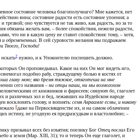
шевное состояние человека благополучнаго? Мне кажется, нет
ействию вина; состояние радости есть состояние упоения; а
 трезвой; оно чувствуется не так живо, как радость, но за то
чия обязаны желать вам, – более спокойствия, нежели радости,
ами, что ни в какую цену не ставит спокойствия: тому, – хотя,
и обремененных.
В сей суровости желания мы подражаем
и Твоего, Господи!
2
 искать
нужно, и к Упокоителю поспешить должно.
 которых Он проповедывал. Какое на них Он мог видеть иго,
 изнемогал подобно рабу, страждущему болью в костях от
ыдоша главу мою; яко бремя тяжкое, отяготеша на мне
нении сего названия –
ни отцы наши, ни мы возмогохом
и человеческими от книжников и фарисеев;
связуют бо,
глаголет
гих и различных зол и бед, лежавших на Иудейском народе
еи восклонять голову, и вопиять:
семя Авраамле есмы, и никому
 лежало
даже на Первосвященстве их, и на самом облачении
щих истину, не угодную ея предразсудкам и властолюбию; –
ику призывал всех без изъятия; поелику Бог
Отец послал
Его
ебо и земля
(Мар. XIII, 31); то и теперь Он еще глаголет, и