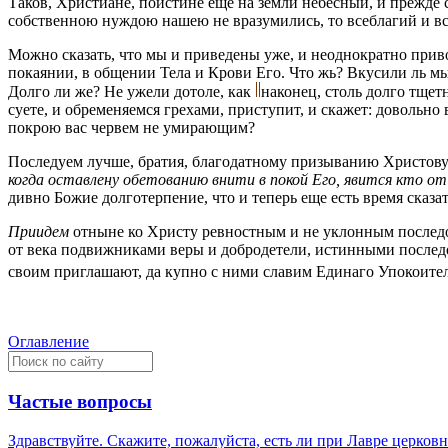
Таков, Христиане, поистине еще на земли небесный, и прежд
собственною нуждою нашею не вразумились, то всеблагий и вс
Можно сказать, что мы и приведены уже, и неоднократно прив
покаянии, в общении Тела и Крови Его. Что жь? Вкусили ль мы
Долго ли же? Не ужели дотоле, как
наконец, столь долго тщет
суете, и обременяемся грехами, приступит, и скажет: довольно
покрою вас червем не умирающим?
Последуем лучше, братия, благодатному призыванию Христову;
когда оставлену обетованию внити в покой Его, явится кто от
дивно Божие долготерпение, что и теперь еще есть время сказа
Приидем
отныне ко Христу ревностным и не уклонным после
от века подвижниками веры и добродетели, истинными последо
своим приглашают, да купно с ними славим Единаго Упокоите
Оглавление
Частые вопросы
Здравствуйте. Скажите, пожалуйста, есть ли при Лавре церков