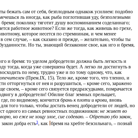
 ты бежать сам от себя, безплодным однакож усилием: подобно
 мечешься ль иногда, как рыба поглотившая уду, безполезными
ию бремя; поколику тяготит душу воспоминанием соделаннаго;
яется работное животное? Если же тогда, как живешь во грехе,
ивотному, которое несется по стремнинам, и чем менее
в сем случае, – как сказано и прежде, – желательно, чтобы ты
узданности. Но ты, знающий беззаконие свое, как иго и бремя,
иго и бремя: то уделом добродетели должна быть легкость и
оду тогда, когда уже совершена будет. А легко ли достигнуть в
восходить по нему, трудно уже и по тому одному, что, как
попечителен
(Прем.IX, 15). Тело же, кроме того, что тленно, и
и отторгнуться от нея и разрушиться, – кроме сего, заражено
е своем, – кроме сего связуется предразсудками, помрачается
одвигу в добродетели! Обилие благ земных прельщает,
 где, по видимому, кончится
брань к плоти и крови,
вновь
для того только, чтобы достать венец добродетели от людей, но
уст одного из самых ревностных подвижников:
не живет во
орю, но еже не хощу злое, сие содеваю. – Обретаю убо закон,
3
 закон добра есть
, как
бремя на хребте безсильнаго, – познай