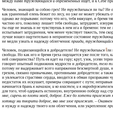
между нами
труждающихся и обремененных
ищет, и к Себе пр
Человек, знающий за собою грех! Не
труждаешься
ли ты? Не
как ураненный елень бежит по лесу, но уже не может убежать о
однако же порывами: потому что иго, тебя вяжущее, и бремя тя
частию иго, поколику лишает тебя свободы, затрудняет, изнуря
ты еще не знаешь и не чувствуешь в нем ига и бремени: тем не
испытывает затруднения, чем менее чувствует тяжесть, тем скор
лучше вошел ощутительно в неприятное состояние
труждающих
не медли узнать и надежду облегчения:
прииди, труждающийся
Человек, подвизающийся в добродетели! Не
труждаешься
ли 
свобода. Но как иго и бремя греха ощущается уже после того, ка
ней совершенства? Путь ея идет на гору; крут, узок, усеян тер
говорит опытный подвижник мудрости и добродетели,
тело тл
потому не выдерживает всего напряжения безсмертной души, но,
грехом, связано привычками, противными добродетели: а также 
и увлекается страстями сердца, вводится в обман призраками 
недостаток их искушает, примеры совращают с пути; неправыя
начинается брань
к началам, и ко властем, и к миродержителе
для того, чтоб одержать истинную, внутреннюю победу над ст
мне, сиречь во плоти моей, доброе. Еже бо хотети прилежит м
хотящу ми творити доброе, яко мне злое прилежит. – Окаянен 
и нужду и надежду твоего или облегчения, или укрепления:
пр