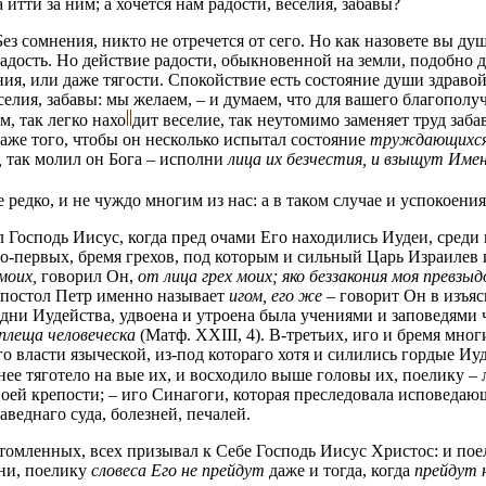
 итти за ним; а хочется нам радости, веселия, забавы?
з сомнения, никто не отречется от сего. Но как назовете вы ду
радость. Но действие радости, обыкновенной на земли, подобно д
я, или даже тягости. Спокойствие есть состояние души здравой и
селия, забавы: мы желаем, – и думаем, что для вашего благополу
м, так легко
нахо
дит
веселие, так неутомимо заменяет труд забав
аже того, чтобы он несколько испытал состояние
труждающихся 
,
так молил он Бога – исполни
лица их безчестия, и взыщут Имен
едко, и не чуждо многим из нас: а в таком случае и успокоения
л Господь Иисус, когда пред очами Его находились Иудеи, среди
 Во-первых, бремя грехов, под которым и сильный Царь Израилев
моих,
говорил Он,
от лица грех моих; яко беззакония моя превз
постол Петр именно называет
игом, его же
– говорит Он в изъяс
ие дни Иудейства, удвоена и утроена была учениями и заповедям
плеща человеческа
(Матф. XXIII, 4). В-третьих, иго и бремя мно
о власти языческой, из-под котораго хотя и силились гордые Иуд
менее тяготело на вые их, и восходило выше головы их, поелику –
оей крепости; – иго Синагоги, которая преследовала исповедаю
веднаго суда, болезней, печалей.
мленных, всех призывал к Себе Господь Иисус Христос: и поел
ени, поелику
словеса Его не прейдут
даже и тогда, когда
прейдут н