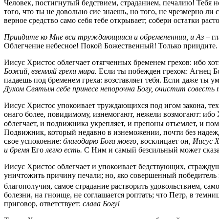
Человек, постигнутый бедствием, страданием, печалию! Тебя н
того, что ты не довольно сие знаешь, но того, не чрезмерно ли
верное средство само себя тебе открывает; собери остатки рас
Приидите ко Мне вси труждающиися и обремененнии, и Аз
– гл
Облегчение небесное! Покой Божественный! Только приидите. 
Иисус Христос облегчает отягченных бременем грехов: ибо хотя
Божий, вземляй грехи мира.
Если ты побежден грехом: Агнец Бож
падаешь под бременем греха: возставляет тебя. Если даже ты 
Духом Святым себе принесе непорочна Богу, очистит совесть
Иисус Христос упокоивает труждающихся под игом закона, тех,
онаго более, повидимому, изнемогают, нежели возмогают: ибо 
облегчает, и подвижника укрепляет, и препоны отъемлет, и пом
Подвижник, который недавно в изнеможении, почти без надеж
свое успокоение:
благодарю Бога моего,
восклицает он,
Иисус 
и бремя
Его
легко есть.
С Ним и самый безсильный может сказ
Иисус Христос облегчает и упокоивает бедствующих, страждущих
уничтожить причину печали; но, яко совершенный победитель з
благополучия, самое страдание растворить удовольствием, само
болезни, на гноище, не соглашается роптать; что Петр, в темни
приговор, ответствует:
слава Богу!