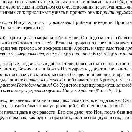
е нужно испытывать, находишься ли ты, и полагаешь ли себя, в 
 сие чувствуешь; и избытком сего чувствования не затрудняешь л
точенных сил; приближься узнать и принять оныя:
прииди тружда
аголет Иисус Христос –
упокою вы.
Прибежище верное! Пристани
Только не отрекитесь.
 бы грехи целаго мира на тебе лежали, Он подъемлет с тебя все 
ий побеждает его в тебе. Если ты продан под грех: искупляет те
умерщвлен грехом: Бог воскресивший Христа, и
мертваго
тебя
пр
 твою от мертвых дел, во еже служити тебе Богу живу и истин
 которые, подвизаясь в добродетели, более испытывают тягость
Христос, Божия сила и Божия Премудрость, дарует и свет чистаг
ощь посылает, и сквозь опасности безвредно проводит, и врагов
ды, вопиял:
окаянен аз человек!
приближается ко Христу, и уже не
Христом Господем нашим!
Со Христом подвизующемуся,
запове
ать:
вся могу о укрепляющем мя Иисусе Христе
(Фил. IV, 13).
, печальных: ибо не только, яко избавитель, всегда может Он о
ла, в самой области зла устрояющий Собственное царство блага,
й печали дать вкус радости. Его сие дело, что Иов, после безви
це, и в оковах, как будто в праздник, поет всенощную песнь; что