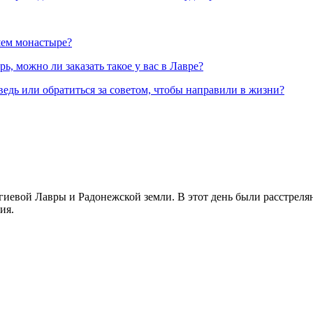
шем монастыре?
, можно ли заказать такое у вас в Лавре?
ведь или обратиться за советом, чтобы направили в жизни?
иевой Лавры и Радонежской земли. В этот день были расстреляны
ия.