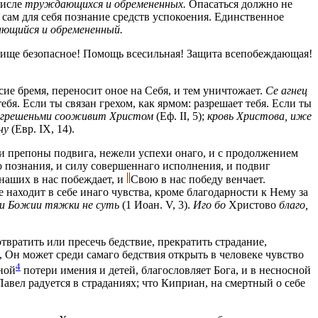
числе
труждающихся и обремененных.
Опасаться должно не
и сам для себя познание средств успокоения. Единственное
ющийся и обремененный.
ще безопасное! Помощь всесильная! Защита всепобеждающая!
сие бремя, переносит оное на Себя, и тем уничтожает.
Се агнец
бя. Если ты связан грехом, как ярмом: разрешает тебя. Если ты
егрешеньми сооживит Христом
(Еф. II, 5);
кровь Христова, иже
ну
(Евр. IX, 14).
 и препоны подвига, нежели успехи онаго, и с продолжением
о познания, и силу совершеннаго исполнения, и подвиг
 наших в нас побеждает, и
Свою в нас победу венчает.
 находит в себе инаго чувства, кроме благодарности к Нему за
ди Божии тяжки не суть
(1 Иоан. V, 3).
Иго бо
Христово
благо,
твратить или пресечь бедствие, прекратить страдание,
 Он может среди самаго бедствия открыть в человеке чувство
4
нной
потери имения и детей, благословляет Бога, и в несносной
 Павел радуется в страданиях; что Киприан, на смертный о себе