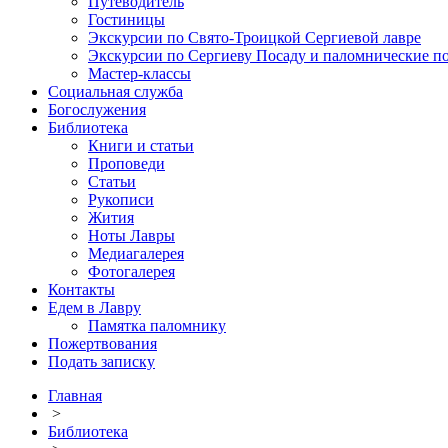
Путеводитель
Гостиницы
Экскурсии по Свято-Троицкой Сергиевой лавре
Экскурсии по Сергиеву Посаду и паломнические п
Мастер-классы
Социальная служба
Богослужения
Библиотека
Книги и статьи
Проповеди
Статьи
Рукописи
Жития
Ноты Лавры
Медиагалерея
Фотогалерея
Контакты
Едем в Лавру
Памятка паломнику
Пожертвования
Подать записку
Главная
>
Библиотека