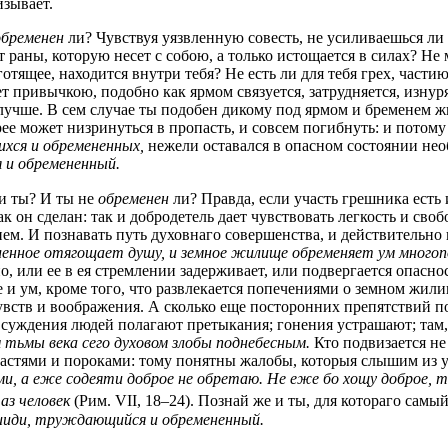
изывает.
обременен
ли? Чувствуя уязвленную совесть, не усиливаешься ли
т раны, которую несет с собою, а только истощается в силах? Не
готящее, находится внутри тебя? Не есть ли для тебя грех, част
ет привычкою, подобно как ярмом связуется, затрудняется, изнур
 лучше. В сем случае ты подобен дикому под ярмом и бременем ж
ее может низринуться в пропасть, и совсем погибнуть: и потому 
ся и обремененных,
нежели оставался в опасном состоянии необ
 и обремененный.
и ты? И ты не
обременен
ли? Правда, если участь грешника есть 
к он сделан: так и добродетель дает чувствовать легкость и своб
нием. И познавать путь духовнаго совершенства, и действительно 
енное отягощает душу, и земное жилище обременяет ум много
 или ее в ея стремлении задерживает, или подвергается опасност
и ум, кроме того, что развлекается попечениями о земном жилищ
чувств и воображения. А сколько еще посторонних препятствий п
 суждения людей полагают претыкания; гонения устрашают; там,
м тьмы века сего духовом злобы поднебесным.
Кто подвизается не 
растями и пороками: тому понятны жалобы, которыя слышим из 
и, а еже содеяти доброе не обретаю. Не еже бо хощу доброе, тв
аз человек
(Рим. VII, 18–24). Познай же и ты, для котораго самый
ииди, труждающийся и обремененный.