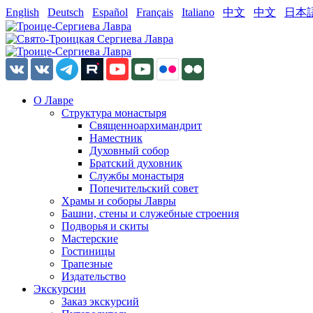
English
Deutsch
Español
Français
Italiano
中文
中文
日本
О Лавре
Структура монастыря
Священноархимандрит
Наместник
Духовный собор
Братский духовник
Службы монастыря
Попечительский совет
Храмы и соборы Лавры
Башни, стены и служебные строения
Подворья и скиты
Мастерские
Гостиницы
Трапезные
Издательство
Экскурсии
Заказ экскурсий