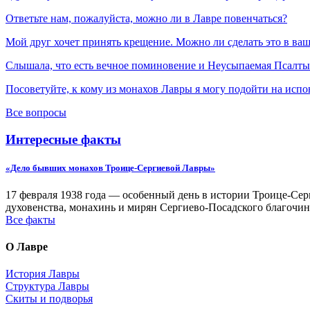
Ответьте нам, пожалуйста, можно ли в Лавре повенчаться?
Мой друг хочет принять крещение. Можно ли сделать это в ва
Слышала, что есть вечное поминовение и Неусыпаемая Псалтырь
Посоветуйте, к кому из монахов Лавры я могу подойти на испо
Все вопросы
Интересные факты
«Дело бывших монахов Троице-Сергиевой Лавры»
17 февраля 1938 года — особенный день в истории Троице-Серг
духовенства, монахинь и мирян Сергиево-Посадского благочин
Все факты
О Лавре
История Лавры
Структура Лавры
Скиты и подворья