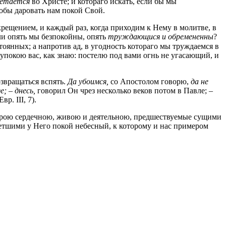
ретается
во Христе; и котораго искать, если бы мы
обы даровать нам покой Свой.
рещением, и каждый раз, когда приходим к Нему в молитве, в
ли опять мы безпокойны, опять
труждающися и обремененны
?
оянных; а напротив ад, в угодность котораго мы труждаемся в
я упокою вас, как знаю: постелю под вами огнь не угасающий, и
звращаться вспять.
Да убоимся,
со Апостолом говорю,
да не
е;
–
днесь,
говорил Он чрез несколько веков потом в Павле; –
Евр. III, 7).
рою сердечною, живою и деятельною, предшествуемые сущими
етшими у Него покой небесный, к которому и нас примером