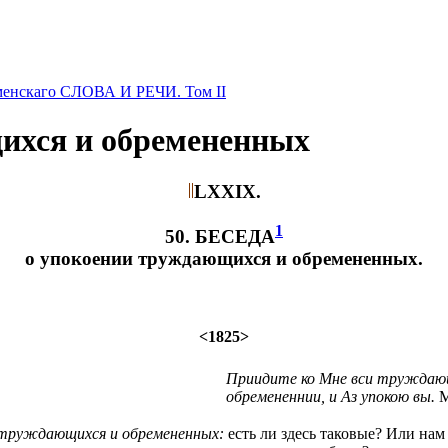
менскаго СЛОВА И РЕЧИ. Том II
щихся и обремененных
LXXIX.
1
50. БЕСЕДА
о упокоении труждающихся и обремененных.
<1825>
Приидите ко Мне вси труждаю
обремененнии, и Аз упокою вы.
М
труждающихся и обремененных:
есть ли здесь таковые? Или нам 