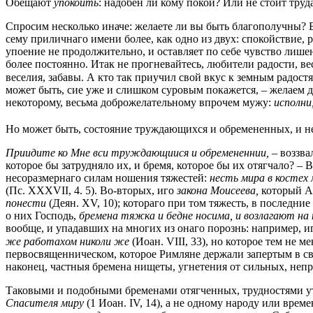
Обещают
упокоить
: надобен ли кому покой? Или не стоит труда
Спросим несколько иначе: желаете ли вы быть благополучны? Бе
сему приличнаго имени более, как одно из двух: спокойствие, 
упоение не продолжительно, и оставляет по себе чувство лишени
более постоянно. Итак не прогневайтесь, любители радости, ве
веселия, забавы. А кто так приучил свой вкус к земным радостя
может быть, сие уже и слишком суровым покажется, – желаем д
некоторому, весьма доброжелательному впрочем мужу:
исполни
Но может быть, состояние труждающихся и обремененных, и не р
Приидите ко Мне вси труждающиися и обремененнии,
– воззва
которое бы затрудняло их, и бремя, которое бы их отягчало? –
несоразмернаго силам ношения тяжестей:
несть мира в костех 
(Пс. XXXVII, 4. 5). Во-вторых, иго
закона Моисеева,
который А
понести
(Деян. XV, 10); котораго при том тяжесть, в последн
о них Господь,
бремена тяжка и бедне носима, и возлагают на 
вообще, и упадавших на многих из онаго порознь: например, иг
же работахом николи же
(Иоан. VIII, 33), но которое тем не 
первосвященническом, которое Римляне держали запертым в св
наконец, частныя бремена нищеты, угнетения от сильных, непра
Таковыми и подобными бременами отягченных, трудностями уто
Спасителя миру
(1 Иоан. IV, 14), а не одному народу или врем