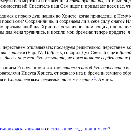
е смерти безсмертный и блаженный
покой душ наших,
который
об
емилостивый Спаситель наш Сам ищет и призывает всех нас, чт
одимся к покою душ наших во Христе: когда приведены к Нему к
 покой сей? Сохранили ль, и сохраняем ли в себе силу онаго? И
но призывавший нас Христос, оставит не внемлющих, или непост
 вы для меня трудились, и носили мои бремена; теперь придите, 
 перестанем откладывать; последуем решительно; перестанем во
 вас лишився
(Евр. IV, 1).
Днесь,
говорил Дух Святый еще
в Давид
ть:
днесь, аще глас Его услышите, не ожесточите сердец ваших
(
дованием Его учению и житию;
внидем в покой Его веровавшии
ве
вателями Иисуса Христа, от всякаго ига и бремени земнаго обр
5
ля и
Спасителя всех человеков, паче же верных
. Аминь.
но-приходская школа и со скольки лет туда принимают?