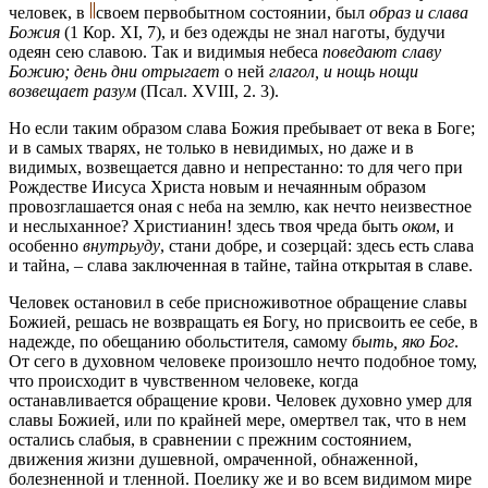
человек, в
своем первобытном состоянии, был
образ и слава
Божия
(1 Кор. XI, 7), и без одежды не знал наготы, будучи
одеян сею славою. Так и видимыя небеса
поведают славу
Божию; день дни отрыгает
о ней
глагол, и нощь нощи
возвещает разум
(Псал. XVIII, 2. 3).
Но если таким образом слава Божия пребывает от века в Боге;
и в самых тварях, не только в невидимых, но даже и в
видимых, возвещается давно и непрестанно: то для чего при
Рождестве Иисуса Христа новым и нечаянным образом
провозглашается оная с неба на землю, как нечто неизвестное
и неслыханное? Христианин! здесь твоя чреда быть
оком
, и
особенно
внутрьуду
, стани добре, и созерцай: здесь есть слава
и тайна, – слава заключенная в тайне, тайна открытая в славе.
Человек остановил в себе присноживотное обращение славы
Божией, решась не возвращать ея Богу, но присвоить ее себе, в
надежде, по обещанию обольстителя, самому
быть, яко Бог
.
От сего в духовном человеке произошло нечто подобное тому,
что происходит в чувственном человеке, когда
останавливается обращение крови. Человек духовно умер для
славы Божией, или по крайней мере, омертвел так, что в нем
остались слабыя, в сравнении с прежним состоянием,
движения жизни душевной, омраченной, обнаженной,
болезненной и тленной. Поелику же и во всем видимом мире