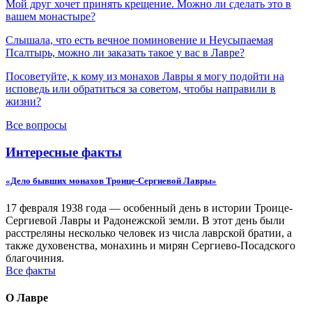
Мой друг хочет принять крещение. Можно ли сделать это в
вашем монастыре?
Слышала, что есть вечное поминовение и Неусыпаемая
Псалтырь, можно ли заказать такое у вас в Лавре?
Посоветуйте, к кому из монахов Лавры я могу подойти на
исповедь или обратиться за советом, чтобы направили в
жизни?
Все вопросы
Интересные факты
«Дело бывших монахов Троице-Сергиевой Лавры»
17 февраля 1938 года — особенный день в истории Троице-
Сергиевой Лавры и Радонежской земли. В этот день были
расстреляны несколько человек из числа лаврской братии, а
также духовенства, монахинь и мирян Сергиево-Посадского
благочиния.
Все факты
О Лавре