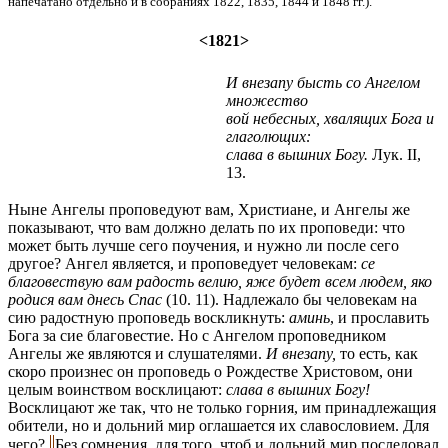
напечатано отдельно и в собраниях 1822, 1835, 1844 и 1848 гг.).
<1821>
И внезапу бысть со Ангелом
множество
вой небесных, хвалящих Бога и
глаголющих:
слава в вышних Богу.
Лук. II,
13.
Ныне Ангелы проповедуют вам, Христиане, и Ангелы же
показывают, что вам должно делать по их проповеди: что
может быть лучше сего поучения, и нужно ли после сего
другое? Ангел является, и проповедует человекам:
се
благовествую вам радость велию, яже будет всем людем, яко
родися вам днесь Спас
(10. 11). Надлежало бы человекам на
сию радостную проповедь воскликнуть:
аминь
, и прославить
Бога за сие благовестие. Но с Ангелом проповедником
Ангелы же являются и слушателями.
И внезапу,
то есть, как
скоро произнес он проповедь о Рождестве Христовом, они
целым воинством восклицают:
слава в вышних Богу!
Восклицают же так, что не только горния, им принадлежащия
обители, но и дольний мир оглашается их славословием. Для
чего?
Без сомнения, для того, чтоб и дольний мир последовал