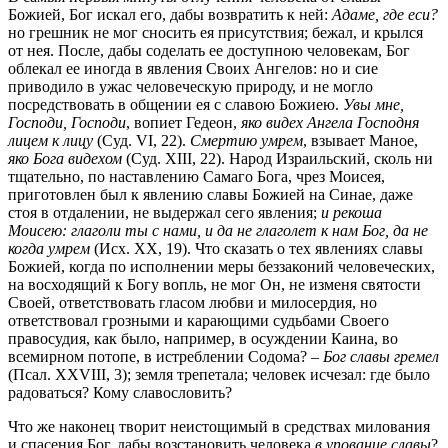
Божией, Бог искал его, дабы возвратить к ней:
Адаме, где еси?
но грешник не мог сносить ея присутствия; бежал, и крылся
от нея. После, дабы соделать ее доступною человекам, Бог
облекал ее иногда в явления Своих Ангелов: но и сие
приводило в ужас человеческую природу, и не могло
посредствовать в общении ея с славою Божиею.
Увы мне,
Господи, Господи
, вопиет Гедеон,
яко видех Ангела Господня
лицем к лицу
(Суд. VI, 22).
Смертию умрем
, взывает Маное,
яко Бога видехом
(Суд. XIII, 22). Народ Израильский, сколь ни
тщательно, по наставлению Самаго Бога, чрез Моисея,
приготовлен был к явлению славы Божией на Синае, даже
стоя в отдалении, не выдержал сего явления;
и рекоша
Моисею: глаголи ты с нами, и да не глаголет к нам Бог, да не
когда умрем
(Исх. XX, 19). Что сказать о тех явлениях славы
Божией, когда по исполнении меры беззаконий человеческих,
на восходящий к Богу вопль, не мог Он, не изменя святости
Своей, ответствовать гласом любви и милосердия, но
ответствовал грозными и карающими судьбами Своего
правосудия, как было, например, в осуждении Каина, во
всемирном потопе, в истреблении Содома? –
Бог славы гремел
(Псал. XXVIII, 3); земля трепетала; человек исчезал: где было
радоваться? Кому славословить?
Что же наконец творит неистощимый в средствах милования
и спасения Бог, дабы возстановить человека
в упование славы
?