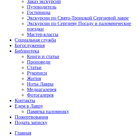
Заказ экскурсий
Путеводитель
Гостиницы
Экскурсии по Свято-Троицкой Сергиевой лавре
Экскурсии по Сергиеву Посаду и паломнические
поездки
Мастер-классы
Социальная служба
Богослужения
Библиотека
Книги и статьи
Проповеди
Статьи
Рукописи
Жития
Ноты Лавры
Медиагалерея
Фотогалерея
Контакты
Едем в Лавру
Памятка паломнику
Пожертвования
Подать записку
Главная