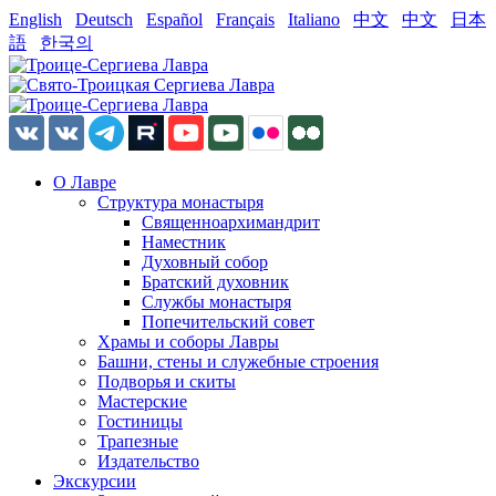
English
Deutsch
Español
Français
Italiano
中文
中文
日本
語
한국의
О Лавре
Структура монастыря
Священноархимандрит
Наместник
Духовный собор
Братский духовник
Службы монастыря
Попечительский совет
Храмы и соборы Лавры
Башни, стены и служебные строения
Подворья и скиты
Мастерские
Гостиницы
Трапезные
Издательство
Экскурсии