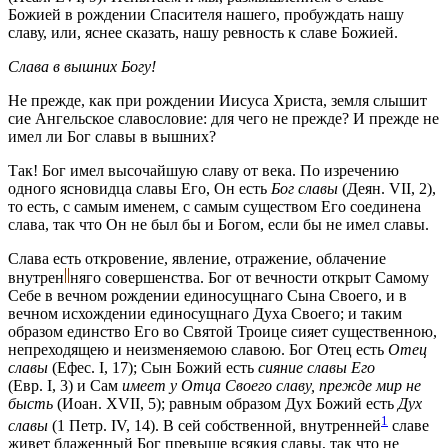
Божией в рождении Спасителя нашего, пробуждать нашу
славу, или, яснее сказать, нашу ревность к славе Божией.
Слава в вышних Богу!
Не прежде, как при рождении Иисуса Христа, земля слышит
сие Ангельское славословие: для чего не прежде? И прежде не
имел ли Бог славы в вышних?
Так! Бог имел высочайшую славу от века. По изречению
одного ясновидца славы Его, Он есть
Бог славы
(Деян. VII, 2),
то есть, с самым именем, с самым существом Его соединена
слава, так что Он не был бы и Богом, если бы не имел славы.
Слава есть откровение, явление, отражение, облачение
внутрен
няго
совершенства. Бог от вечности открыт Самому
Себе в вечном рождении единосущнаго Сына Своего, и в
вечном исхождении единосущнаго Духа Своего; и таким
образом единство Его во Святой Троице сияет существенною,
непреходящею и неизменяемою славою. Бог Отец есть
Отец
славы
(Ефес. I, 17); Сын Божий есть
сияние славы Его
(Евр. I, 3) и Сам
имеет у Отца Своего славу, прежде мир не
бысть
(Иоан. XVII, 5); равным образом Дух Божий есть
Дух
1
славы
(1 Петр. IV, 14). В сей собственной, внутренней
славе
живет блаженный Бог превыше всякия славы, так что не