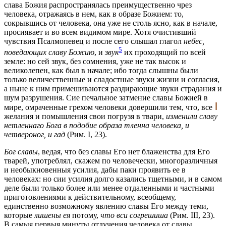
слава Божия распространялась преимущественно чрез
человека, отражаясь в нем, как в образе Божием: то,
сокрывшись от человека, она уже не столь ясно, как в начале,
просиявает и во всем видимом мире. Хотя очистивший
чувствия Псалмопевец и после сего слышал глагол
небес,
5
поведающих славу Божию
, и
звук
их проходящий по всей
земле: но сей звук, без сомнения, уже не так высок и
великолепен, как был в начале; ибо тогда слышны были
только величественные и сладостные звуки жизни и согласия,
а ныне к ним примешиваются раздирающие звуки страдания и
шум разрушения. Сие печальное затмение славы Божией в
мире, омраченные грехом человеки довершили тем, что, все
желания и помышления свои погрузя в твари,
изменили славу
нетленнаго Бога в подобие образа тленна человека, и
четвероног, и гад
(Рим. I, 23).
Бог славы
, ведая, что без славы Его нет блаженства для Его
тварей, употреблял, скажем по человечески, многоразличныя
и необыкновенныя усилия, дабы паки проявить ее в
человеках: но сии усилия долго казались тщетными, и в самом
деле были только более или менее отдаленными и частными
приготовлениями к действительному, всеобщему,
единственно возможному явлению славы Его между теми,
которые
лишены ея
потому,
что вси согрешиша
(Рим. III, 23).
В самыя первыя минуты отлучения человека от славы