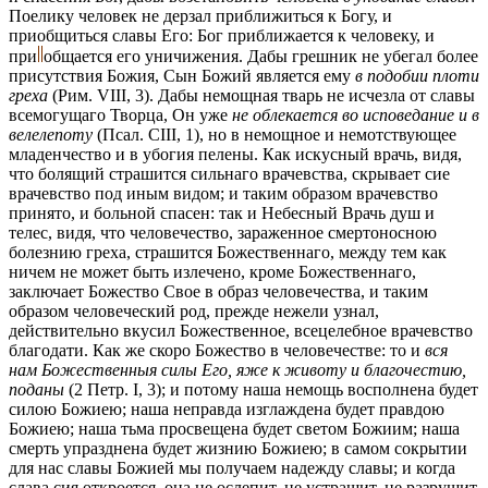
Поелику человек не дерзал приближиться к Богу, и
приобщиться славы Его: Бог приближается к человеку, и
при
общается
его уничижения. Дабы грешник не убегал более
присутствия Божия, Сын Божий является ему
в подобии плоти
греха
(Рим. VIII, 3). Дабы немощная тварь не исчезла от славы
всемогущаго Творца, Он уже
не облекается во исповедание и в
велелепоту
(Псал. CIII, 1), но в немощное и немотствующее
младенчество и в убогия пелены. Как искусный врачь, видя,
что болящий страшится сильнаго врачевства, скрывает сие
врачевство под иным видом; и таким образом врачевство
принято, и больной спасен: так и Небесный Врачь душ и
телес, видя, что человечество, зараженное смертоносною
болезнию греха, страшится Божественнаго, между тем как
ничем не может быть излечено, кроме Божественнаго,
заключает Божество Свое в образ человечества, и таким
образом человеческий род, прежде нежели узнал,
действительно вкусил Божественное, всецелебное врачевство
благодати. Как же скоро Божество в человечестве: то и
вся
нам Божественныя силы Его, яже к животу и благочестию,
поданы
(2 Петр. I, 3); и потому наша немощь восполнена будет
силою Божиею; наша неправда изглаждена будет правдою
Божиею; наша тьма просвещена будет светом Божиим; наша
смерть упразднена будет жизнию Божиею; в самом сокрытии
для нас славы Божией мы получаем надежду славы; и когда
слава сия откроется, она не ослепит, не устрашит, не разрушит