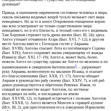
духовныя?
Правда, в нынешнем омраченном состоянии человека и мира,
сквозь письмена видимых вещей тускло мелькает свет мира
невидимаго. Но за то в книге Откровения очищенное верою
око ясно усматривает не только существование мира
невидимаго, но и его близость, и тесный союз его с видимым.
Там Херувим стережет путь древа жизни (Быт. III, 24); здесь
Ангел утешает отчаянную Агарь (Быт. XVI, 7–12); в другом
месте Ангелы вместе с Господом гостят у Авраама
(Быт. XVIII); Ангелы спасают Лота из погибающаго Содома
(Быт. XIX); Ангел сохраняет жизнь умирающему от жажды
Измаилу (Быт. XXI, 17–19); Ангел и, может быть, более,
нежели Ангел по существу, однако же Ангел по явлению и по
3
наименованию в священном бытописании
, – удерживает
руку Авраама, вознесенную на заклание Исаака, и осыпает
его благословениями (Быт. XXII, 15. 17); Ангела обещает
Авраам в руководство рабу своему (Быт. XXIV, 7), и сей раб
дивно руководствуется в обретении Ревекки. Иаков, то
спящий во множестве видит Ангелов, по лествице
восходящих на небо, и нисходящих на землю
(Быт. XXVIII, 12), то бдящий встречается с полками Ангелов
(Быт. XXXII, 1). Ангел является Моисею в горящей купине
(Исх. III, 2), для приготовления его к изведению Израильтян