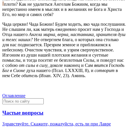
плоти? Как не удалиться Ангелам Божиим, когда мы
непрестанно имеем в мыслях и в желаниях не Бога и Христа
Его, но мир и самих себя?
Чада церкви! Чада Божии! Будем ходить, яко чада послушания.
Не слышим ли, как матерь ежедневно просит нам у Господа и
Отца нашего
Ангела мирна, верна, наставника, хранителя душ
и телес наших?
Не отвергнем блага, о которых она столько
для нас подвизается. Презрим земное и приближимся к
небесному. Очистим чувствия, и узрим сверхчувственое.
Изгоним из души нашей плотския желания и суетные
помыслы, и тогда посетят ее безплотныя Силы, и поведут нас
с собою
от силы в силу,
доколе наконец и Сам
явится Господь
Бог в Сионе
духа нашего (Псал. LXXXIII, 8), и
сотворит
в
нем Себе
обитель
(Иоан. XIV, 23). Аминь.
Оглавление
Частые вопросы
Здравствуйте. Скажите, пожалуйста, есть ли при Лавре