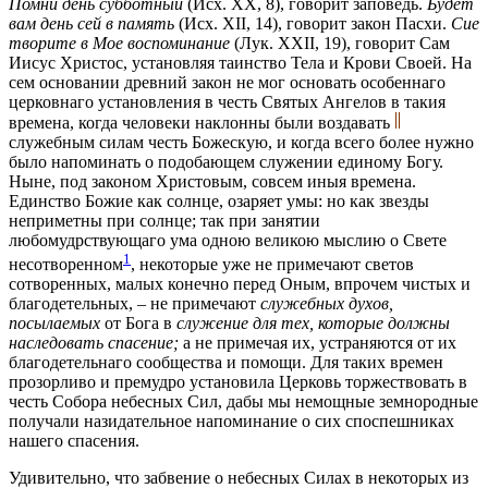
Помни день субботный
(Исх. XX, 8), говорит заповедь.
Будет
вам день сей в память
(Исх. XII, 14), говорит закон Пасхи.
Сие
творите в Мое воспоминание
(Лук. XXII, 19), говорит Сам
Иисус Христос, установляя таинство Тела и Крови Своей. На
сем основании древний закон не мог основать особеннаго
церковнаго установления в честь Святых Ангелов в такия
времена, когда человеки наклонны были воздавать
служебным силам честь Божескую, и когда всего более нужно
было напоминать о подобающем служении единому Богу.
Ныне, под законом Христовым, совсем иныя времена.
Единство Божие как солнце, озаряет умы: но как звезды
неприметны при солнце; так при занятии
любомудрствующаго ума одною великою мыслию о Свете
1
несотворенном
, некоторые уже не примечают светов
сотворенных, малых конечно перед Оным, впрочем чистых и
благодетельных, – не примечают
служебных духов,
посылаемых
от Бога в
служение для тех, которые должны
наследовать спасение;
а не примечая их, устраняются от их
благодетельнаго сообщества и помощи. Для таких времен
прозорливо и премудро установила Церковь торжествовать в
честь Собора небесных Сил, дабы мы немощные земнородные
получали назидательное напоминание о сих споспешниках
нашего спасения.
Удивительно, что забвение о небесных Силах в некоторых из