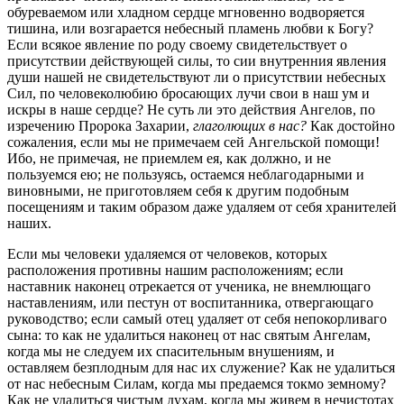
обуреваемом или хладном сердце мгновенно водворяется
тишина, или возгарается небесный пламень любви к Богу?
Если всякое явление по роду своему свидетельствует о
присутствии действующей силы, то сии внутренния явления
души нашей не свидетельствуют ли о присутствии небесных
Сил, по человеколюбию бросающих лучи свои в наш ум и
искры в наше сердце? Не суть ли это действия Ангелов, по
изречению Пророка Захарии,
глаголющих в нас?
Как достойно
сожаления, если мы не примечаем сей Ангельской помощи!
Ибо, не примечая, не приемлем ея, как должно, и не
пользуемся ею; не пользуясь, остаемся неблагодарными и
виновными, не приготовляем себя к другим подобным
посещениям и таким образом даже удаляем от себя хранителей
наших.
Если мы человеки удаляемся от человеков, которых
расположения противны нашим расположениям; если
наставник наконец отрекается от ученика, не внемлющаго
наставлениям, или пестун от воспитанника, отвергающаго
руководство; если самый отец удаляет от себя непокорливаго
сына: то как не удалиться наконец от нас святым Ангелам,
когда мы не следуем их спасительным внушениям, и
оставляем безплодным для нас их служение? Как не удалиться
от нас небесным Силам, когда мы предаемся токмо земному?
Как не удалиться чистым духам, когда мы живем в нечистотах