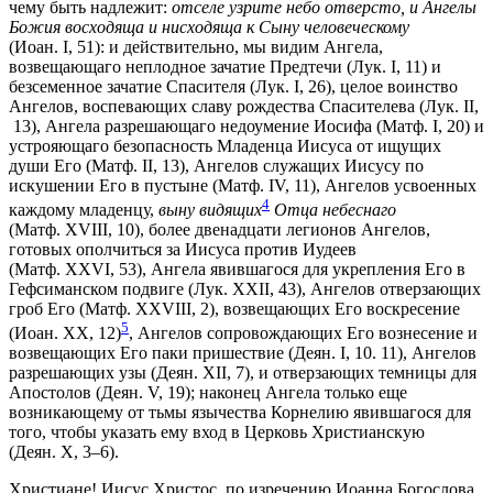
чему быть надлежит:
отселе узрите небо отверсто, и Ангелы
Божия восходяща и нисходяща к Сыну человеческому
(Иоан. I, 51): и действительно, мы видим Ангела,
возвещающаго неплодное зачатие Предтечи (Лук. I, 11) и
безсеменное зачатие Спасителя (Лук. I, 26), целое воинство
Ангелов, воспевающих славу рождества Спасителева (Лук. II,
13), Ангела разрешающаго недоумение Иосифа (Матф. I, 20) и
устрояющаго безопасность Младенца Иисуса от ищущих
души Его (Матф. II, 13), Ангелов служащих Иисусу по
искушении Его в пустыне (Матф. IV, 11), Ангелов усвоенных
4
каждому младенцу,
выну видящих
Отца небеснаго
(Матф. XVIII, 10), более двенадцати легионов Ангелов,
готовых ополчиться за Иисуса против Иудеев
(Матф. XXVI, 53), Ангела явившагося для укрепления Его в
Гефсиманском подвиге (Лук. XXII, 43), Ангелов отверзающих
гроб Его (Матф. XXVIII, 2), возвещающих Его воскресение
5
(Иоан. XX, 12)
, Ангелов сопровождающих Его вознесение и
возвещающих Его паки пришествие (Деян. I, 10. 11), Ангелов
разрешающих узы (Деян. XII, 7), и отверзающих темницы для
Апостолов (Деян. V, 19); наконец Ангела только еще
возникающему от тьмы язычества Корнелию явившагося для
того, чтобы указать ему вход в Церковь Христианскую
(Деян. X, 3–6).
Христиане! Иисус Христос, по изречению Иоанна Богослова,