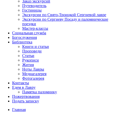
Заказ экскурсий
Путеводитель
Гостиницы
Экскурсии по Свято-Троицкой Сергиевой лавре
Экскурсии по Сергиеву Посаду и паломнические
поездки
Мастер-классы
Социальная служба
Богослужения
Библиотека
Книги и статьи
Проповеди
Статьи
Рукописи
Жития
Ноты Лавры
Медиагалерея
Фотогалерея
Контакты
Едем в Лавру
Памятка паломнику
Пожертвования
Подать записку
Главная