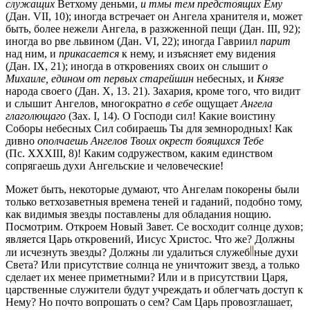
служащих
Ветхому деньми,
и тмы тем предстоящих Ему
(Дан. VII, 10); иногда встречает он Ангела хранителя и, может
быть, более нежели Ангела, в разжженной пещи (Дан. III, 92);
иногда во рве львином (Дан. VI, 22); иногда Гавриил
парит
над ним, и
прикасается
к нему, и изъясняет ему видения
(Дан. IX, 21); иногда в откровениях своих он слышит
о
Михаиле, едином от первых старейшин
небесных, и
Князе
народа своего (Дан. X, 13. 21). Захария, кроме того, что видит
и слышит Ангелов, многократно
в себе
ощущает
Ангела
глаголющаго
(Зах. I, 14). О Господи сил! Какие воистину
Соборы небесных Сил собираешь Ты для земнородных! Как
дивно
ополчаешь Ангелов Твоих окрест боящихся Тебе
(Пс. XXXIII, 8)! Каким содружеством, каким единством
сопрягаешь духи Ангельские и человеческие!
Может быть, некоторые думают, что Ангелам покорены были
только ветхозаветныя времена теней и гаданий, подобно тому,
как видимыя звезды поставлены для обладания нощию.
Посмотрим. Откроем Новый Завет. Се восходит солнце духов;
является Царь откровений, Иисус Христос. Что же? Должны
ли исчезнуть звезды? Должны ли удалиться
служеб
ные
духи
Света? Или присутствие солнца не уничтожит звезд, а только
сделает их менее приметными? Или и в присутствии Царя,
царственные служители будут учреждать и облегчать доступ к
Нему? Но почто вопрошать о сем? Сам Царь провозглашает,