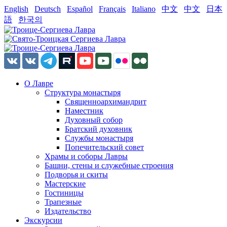
English
Deutsch
Español
Français
Italiano
中文
中文
日本
語
한국의
О Лавре
Структура монастыря
Священноархимандрит
Наместник
Духовный собор
Братский духовник
Службы монастыря
Попечительский совет
Храмы и соборы Лавры
Башни, стены и служебные строения
Подворья и скиты
Мастерские
Гостиницы
Трапезные
Издательство
Экскурсии