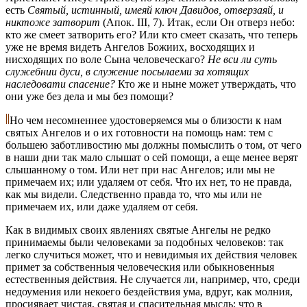
есть
Святый, истинный, имеяй ключ Давидов, отверзаяй, и
никтоже затворит
(Апок. III, 7). Итак, если Он отверз небо:
кто же смеет затворить его? Или кто смеет сказать, что теперь
уже не время видеть Ангелов Божиих, восходящих и
нисходящих по воле Сына человеческаго?
Не вси ли суть
служебнии дуси, в служение посылаеми за хотящих
наследовати спасение?
Кто же и ныне может утверждать, что
они уже без дела и мы без помощи?
Но чем несомненнее удостоверяемся мы о близости к нам
святых Ангелов и о их готовности на помощь нам: тем с
большею заботливостию мы должны помыслить о том, от чего
в наши дни так мало слышат о сей помощи, а еще менее верят
слышанному о том. Или нет при нас Ангелов; или мы не
примечаем их; или удаляем от себя. Что их нет, то не правда,
как мы видели. Следственно правда то, что мы или не
примечаем их, или даже удаляем от себя.
Как в видимых своих явлениях святые Ангелы не редко
принимаемы были человеками за подобных человеков: так
легко случиться может, что и невидимыя их действия человек
примет за собственныя человеческия или обыкновенныя
естественныя действия. Не случается ли, например, что, среди
недоумения или некоего бездействия ума, вдруг, как молния,
просиявает чистая, святая и спасительная мысль; что в