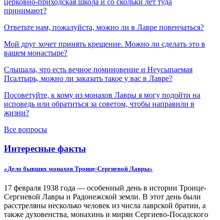
церковно-приходская школа и со скольки лет туда
принимают?
Ответьте нам, пожалуйста, можно ли в Лавре повенчаться?
Мой друг хочет принять крещение. Можно ли сделать это в
вашем монастыре?
Слышала, что есть вечное поминовение и Неусыпаемая
Псалтырь, можно ли заказать такое у вас в Лавре?
Посоветуйте, к кому из монахов Лавры я могу подойти на
исповедь или обратиться за советом, чтобы направили в
жизни?
Все вопросы
Интересные факты
«Дело бывших монахов Троице-Сергиевой Лавры»
17 февраля 1938 года — особенный день в истории Троице-
Сергиевой Лавры и Радонежской земли. В этот день были
расстреляны несколько человек из числа лаврской братии, а
также духовенства, монахинь и мирян Сергиево-Посадского