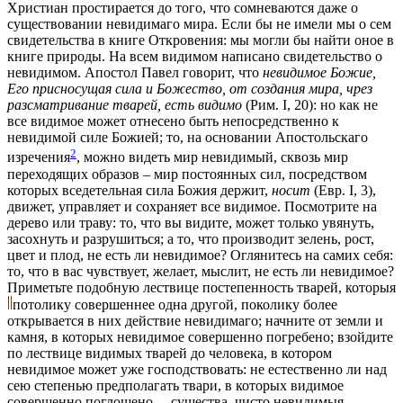
Христиан простирается до того, что сомневаются даже о
существовании невидимаго мира. Если бы не имели мы о сем
свидетельства в книге Откровения: мы могли бы найти оное в
книге природы. На всем видимом написано свидетельство о
невидимом. Апостол Павел говорит, что
невидимое Божие,
Его присносущая сила и Божество, от создания мира, чрез
разсматривание тварей, есть видимо
(Рим. I, 20): но как не
все видимое может отнесено быть непосредственно к
невидимой силе Божией; то, на основании Апостольскаго
2
изречения
, можно видеть мир невидимый, сквозь мир
переходящих образов – мир постоянных сил, посредством
которых вседетельная сила Божия держит,
носит
(Евр. I, 3),
движет, управляет и сохраняет все видимое. Посмотрите на
дерево или траву: то, что вы видите, может только увянуть,
засохнуть и разрушиться; а то, что производит зелень, рост,
цвет и плод, не есть ли невидимое? Оглянитесь на самих себя:
то, что в вас чувствует, желает, мыслит, не есть ли невидимое?
Приметьте подобную лествице постепенность тварей, которыя
потолику совершеннее одна другой, поколику более
открывается в них действие невидимаго; начните от земли и
камня, в которых невидимое совершенно погребено; взойдите
по лествице видимых тварей до человека, в котором
невидимое может уже господствовать: не естественно ли над
сею степенью предполагать твари, в которых видимое
совершенно поглощено, – существа, чисто невидимыя,