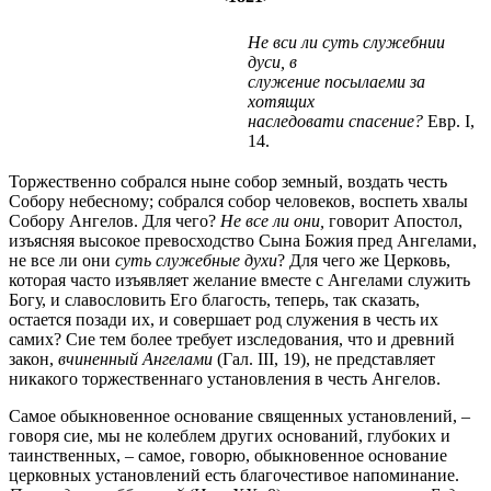
Не вси ли суть служебнии
дуси, в
служение посылаеми за
хотящих
наследовати спасение?
Евр. I,
14.
Торжественно собрался ныне собор земный, воздать честь
Собору небесному; собрался собор человеков, воспеть хвалы
Собору Ангелов. Для чего?
Не все ли они,
говорит Апостол,
изъясняя высокое превосходство Сына Божия пред Ангелами,
не все ли они
суть служебные духи
? Для чего же Церковь,
которая часто изъявляет желание вместе с Ангелами служить
Богу, и славословить Его благость, теперь, так сказать,
остается позади их, и совершает род служения в честь их
самих? Сие тем более требует изследования, что и древний
закон,
вчиненный Ангелами
(Гал. III, 19), не представляет
никакого торжественнаго установления в честь Ангелов.
Самое обыкновенное основание священных установлений, –
говоря сие, мы не колеблем других оснований, глубоких и
таинственных, – самое, говорю, обыкновенное основание
церковных установлений есть благочестивое напоминание.