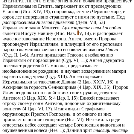
из Египта. Ангел в столпе огненном и облачном предшествует
Израильтянам из Египта, заграждает их от преследующих
Египтян (Исх. XIV, 19), сопровождает чрез Чермное море, и
сорок лет непрерывно странствует с ними по пустыне. Под
распоряжением Ангелов приемлют
(Деян. VII, 53)
Израильтяне закон Моисеев.
Архистратиг силы Господни
является Иисусу Навину
(Иис. Нав.
V, 14),
и распоряжает
чудесное завоевание Иерихона. Ангел, вместо Пророка,
проповедует Израильтянам, и плачущий от его проповеди
народ ознаменовывает место его явления именем
Плача
(Суд. II, 1–6), Ангел призывает Гедеона к избавлению
Израильтян от порабощения (Суд. VI, 11); Ангел двукратно
посещает родителей Сампсона, предсказывает
необыкновенное рождение, и научает воздержанием матери
охранять плод чрева (Суд. XIII). Ангел поражает
Иерусалимлян за тщеславие Давида (2 Цар. XXIV, 16), и
Ассириан за гордость Сеннахирима (4 Цар. XIX, 35). Пророк
Илия неоднократно в действиях своих руководствуется
Ангелом (3 Цар. XIX, 5; 4 Цар. I, 15); Елисей показывает
отроку своему сонм Ангелов, подобный охранительному
воинству (4 Цар. VI, 17). Исаия видит Серафимов
окружающих Престол Господень, и от одного из них
приемлет огненное очищение (Иса. VI); Иезекииль среди
отверстых небес созерцает четыре Богоносныя животныя и
одушевленныя колеса (Иез. 1); Даниил зрит
тысящи тысящь