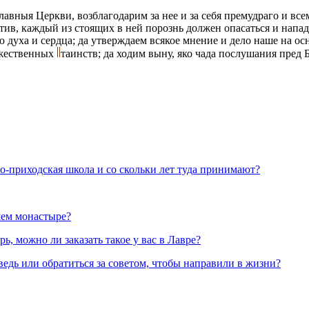
лавныя Церкви, возблагодарим за нее и за себя премудраго и в
отив, каждый из стоящих в ней порознь должен опасаться и напа
ю духа и сердца; да утверждаем всякое мнение и дело наше на о
ожественных
таинств; да ходим выну, яко чада послушания пред
но-приходская школа и со скольки лет туда принимают?
шем монастыре?
, можно ли заказать такое у вас в Лавре?
ведь или обратиться за советом, чтобы направили в жизни?