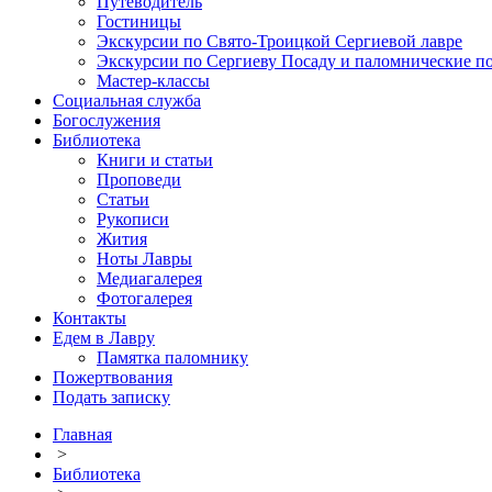
Путеводитель
Гостиницы
Экскурсии по Свято-Троицкой Сергиевой лавре
Экскурсии по Сергиеву Посаду и паломнические п
Мастер-классы
Социальная служба
Богослужения
Библиотека
Книги и статьи
Проповеди
Статьи
Рукописи
Жития
Ноты Лавры
Медиагалерея
Фотогалерея
Контакты
Едем в Лавру
Памятка паломнику
Пожертвования
Подать записку
Главная
>
Библиотека