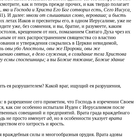
мотрите, как и теперь прежде прочих, и как твердо полагает
м,
яко и Господа и Христа Его Бог сотворил есть, Сего Иисуса,
41). И далее:
мнози от слышавших слово, вероваша; и бысть
ких летах Иаков и пресвитеры его, в одном Иерусалиме, уже не
идите уже, без сомнения, и вы, братие, и разумеете, каким
столов, крещением от них, помазанием Святаго Духа чрез их
ьным от них распространением священства со властию
основания и утверждения сокрылись в Церкви невидимой,
сть овы убо Апостолы, овы же Пророки, овы же
шению святых, в дело служения, в созидание тела Христова
гу есмы споспешницы;
а вы
Божие тяжание, Божие здание
ть ея разрушителем? Какой враг, ищущий ея разрушения,
ы:
в разрешение сего приметим, что Господь в изречении Своем
ся, как сие особенно испытали Иудеи с Иерусалимом после
твенных совещаний и предприятий. Врата града враждебнаго
одь не просто именует
ад,
но в особенности указует
врата
еством его хитрость и ярость.
ыя враждебныя силы и многообразныя орудия. Врата адовы