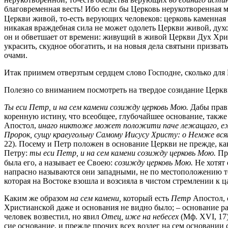
благовременная весть! Ибо если бы Церковь нерукотворенная м
Церкви живой, то-есть верующих человеков: церковь каменная и
никакая враждебная сила не может одолеть Церкви живой, духов
он и обветшает от времени: живущий в живой Церкви Дух Христ
украсить, скудное обогатить, и на новыя дела святыни призва
очами.
Итак приимем отверзтым сердцем слово Господне, сколько для П
Полезно со вниманием посмотреть на твердое созидание Церк
Ты еси Петр, и на сем камени созижду церковь Мою.
Дабы прави
коренную истину, что всеобщее, глубочайшее основание, также
Апостол,
инаго никтоже может положити паче лежащаго, еж
Пророк, сущу краеугольну Самому Иисусу Христу: о Немже вся
22). Посему и Петр положен в основание Церкви не прежде, ка
Петру:
ты еси Петр, и на сем камени созижду церковь Мою.
При
была его, а называет ее Своею:
созижду церковь Мою.
Не хотят 
напрасно называются они западными, не по местоположению тол
которая на Востоке взошла и возсияла в чистом стремлении к ц
Каким же образом
на сем камени,
который есть
Петр
Апостол, 
Христианской даже и основания не видно было; – основание ра
человек возвестил, но явил
Отец, иже на небесех
(Мф. XVI, 17
сие основание, и прежде прочих всех возлег на сем основании