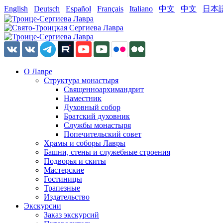
English
Deutsch
Español
Français
Italiano
中文
中文
日本
О Лавре
Структура монастыря
Священноархимандрит
Наместник
Духовный собор
Братский духовник
Службы монастыря
Попечительский совет
Храмы и соборы Лавры
Башни, стены и служебные строения
Подворья и скиты
Мастерские
Гостиницы
Трапезные
Издательство
Экскурсии
Заказ экскурсий