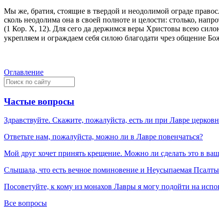
Мы же, братия, стоящие в твердой и неодолимой ограде правос
сколь неодолима она в своей полноте и целости: столько, напр
(1 Кор. X, 12). Для сего да держимся веры Христовы всею сило
укрепляем и ограждаем себя силою благодати чрез общение Б
Оглавление
Частые вопросы
Здравствуйте. Скажите, пожалуйста, есть ли при Лавре церков
Ответьте нам, пожалуйста, можно ли в Лавре повенчаться?
Мой друг хочет принять крещение. Можно ли сделать это в ва
Слышала, что есть вечное поминовение и Неусыпаемая Псалтырь
Посоветуйте, к кому из монахов Лавры я могу подойти на испо
Все вопросы