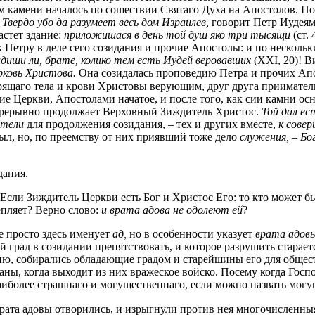
 камени началось по сошествии Святаго Духа на Апостолов. Пос
Твердо убо да разумеет весь дом Израилев,
говорит Петр Иудея
растет здание:
приложишася в день той душ яко три тысящи
(ст. 
к Петру в деле сего созидания и прочие Апостолы: и по несколь
идиши ли, брате, колико тем есть Иудей веровавших
(XXI, 20)! В
рковь Христова.
Она созидалась проповедию Петра и прочих Апо
ящаго тела и крови Христовы верующим, друг друга приимател
ание Церкви, Апостолами начатое, и после того, как сии камни 
непрерывно продолжает Верховный Зиждитель Христос.
Той дал е
ители
для продолжения созидания, – тех и других вместе,
к совер
и был, но, по преемству от них приявший тоже дело
служения, – Бо
дания.
сли Зиждитель Церкви есть Бог и Христос Его: то кто может бы
епляет? Верно слово:
и врата адова не одолеют ей
?
е просто здесь именует
ад,
но в особенности указует
врата адов
 град в созидании препятствовать, и которое разрушить старает
ию, собирались обладающие градом и старейшины его для общес
ны, когда выходит из них вражеское войско. Посему когда Госп
наиболее страшнаго и могущественнаго, если можно назвать могущ
врата адовы отворились, и изрыгнули против нея многочисленн