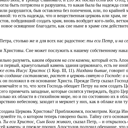
огла быть потрясена и разрушена, то какая была бы надежда соз
ли разрушится, быв оставлена без попечения, или, по крайней м
ной: то есть надежда, что и вещественная церковь или храм, не 
ов, побудивший создать храм, вновь возбудит кого-либо, ветхо
ть новое освящение благодати, как сие ныне в храме сем действ
етра, столько же и для всех нас радостное:
ты еси Петр, и на с
ви Христовы. Сие может послужить к нашему собственному нак
льно разуметь, каким образом
на сем камени,
который есть Апо
 и первый, краеугольный камень здания церковнаго, есть не ино
е есть Иисус Христос
(1 Кор. III, 11).
Наздани бывше,
говорит о
ко создание составляемо, растет в церковь святую о Господе: 
к он положил в ея основание Христа. Прежде Петр сказал Госпо
мечайте и то, что хотя Господь обещает Петру на нем создать Ц
сего примечать западные, которые силятся утверждать, будто Це
ько их области в стихийном мире, но и по состоянию их в обла
арствию небесному, заходит и меркнет у них, как в облаке или 
создана Церковь Христова? Приближимся, посмотрим. Когда Иисус
зумейте то, о котором теперь говорено было. Тайну сего основа
).
Ты еси Христос, Сын Бога живаго,
сказал Петр, – и открылось
 сей камень; и прежде прочих Апостолов получил обещание, что 