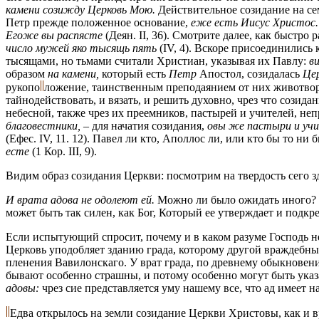
камени созижду Церковь Мою.
Действительное созидание на сем
Петр прежде положенное основание,
еже есть Иисус Христос. 
Егоже вы распясте
(Деян. II, 36). Смотрите далее, как быстро 
число мужей яко тысящь пять
(IV, 4). Вскоре присоединились 
тысящами, но тьмами считали Христиан, указывая их Павлу:
в
образом
на камени,
который есть
Петр
Апостол, созидалась
Це
рукопо
ложение,
таинственным преподаянием от них животвор
тайнодействовать, и вязать, и решить духовно, чрез что созид
небесной, также чрез их преемников, пастырей и учителей, 
благовестники,
– для начатия созидания,
овы же пастыри и уч
(Ефес. IV, 11. 12). Павел ли кто, Аполлос ли, или кто бы то н
есте
(1 Кор. III, 9).
Видим образ созидания Церкви: посмотрим на твердость сего з
И врата адова не одолеют ей.
Можно ли было ожидать иного? Е
может быть так силен, как Бог, Который ее утверждает и подкр
Если испытующий спросит, почему и в каком разуме Господь н
Церковь уподобляет зданию града, которому другой враждебный
пленения Вавилонскаго. У врат града, по древнему обыкновен
бывают особенно страшны, и потому особенно могут быть указа
адовы:
чрез сие представляется уму нашему все, чтo ад имеет 
Едва открылось на земли созидание Церкви Христовы, как и 