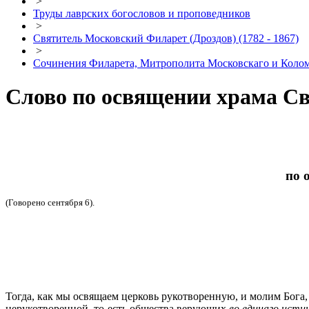
>
Труды лаврских богословов и проповедников
>
Святитель Московский Филарет (Дроздов) (1782 - 1867)
>
Сочинения Филарета, Митрополита Московскаго и Коло
Слово по освящении храма Св
по 
(Говорено сентября 6).
Тогда, как мы освящаем церковь рукотворенную, и молим Бога
нерукотворенной, то-есть общества верующих
во единаго истин