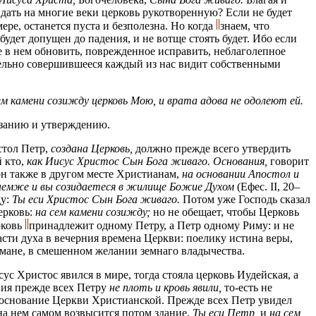
идать на многие веки церковь рукотворенную? Если не будет
ере, останется пуста и безполезна. Но когда
знаем, что
будет допущен до падения, и не вотще стоять будет. Ибо если
е в нем обновить, поврежденное исправить, неблаголепное
ительно совершившееся каждый из нас видит собственными
ем камени созижду церковь Мою, и врата адова не одолеют ей.
азанию и утверждению.
стол Петр,
создана Церковь,
должно прежде всего утвердить
й кто,
как Иисус Христос Сын Бога живаго. Основания,
говорит
н также в другом месте Христианам,
на основании Апостол и
о немже и вы созидаетеся в жилище Божие Духом
(Ефес. II, 20–
ду:
Ты еси Христос Сын Бога живаго.
Потом уже Господь сказал
ерковь:
на сем камени созижду;
но не обещает, чтобы Церковь
рковь
принадлежит одному Петру, а Петр одному Риму: и не
сти духа в вечерния времена Церкви: поелику истина веры,
тумане, в смешенном желании земнаго владычества.
 Христос явился в мире, тогда стояла церковь Иудейская, а
ния прежде всех Петру
не плоть и кровь явили,
то-есть не
 основание Церкви Христианской. Прежде всех Петр увидел
на нем самом возвысится потом здание.
Ты еси Петр,
и
на сем