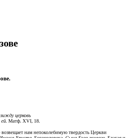
зове
ове.
озижду церковь
 ей.
Матф. XVI, 18.
е возвещает нам непоколебимую твердость Церкви
Иисуса Христа,
Богочеловека,
Сына Бога живаго.
Благая и