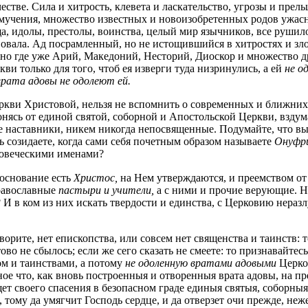
естве. Сила и хитрость, клевета и ласкательство, угрозы и прел
, мучения, множество известных и новоизобретенных родов ужас
, идолы, престолы, воинства, целый мир язычников, все рушилос
твовала. Ад посрамленный, но не истощившийся в хитростях и зл
: но где уже Арий, Македоний, Несторий, Диоскор и множество 
ви только для того, чтоб ея изверги туда низринулись, а ей
не о
врата адовы не одолеют ей.
ви Христовой, нельзя не вспомнить о современных и ближних на
лонясь от единой святой, соборной и Апостольской Церкви, взду
 наставники, никем никогда непосвященные. Подумайте, что вы
ь созидаете, когда сами себя почетным образом называете
Онуфри
ловеческими именами?
 основание есть
Христос,
на Нем утверждаются, и преемством о
православные
пастыри и учители,
а с ними и прочие верующие. Н
 в ком из них искать твердости и единства, с Церковию неразлуч
орите, нет епископства, или совсем нет священства и таинств: 
во не сбылось; если же сего сказать не смеете: то признавайтесь
м и таинствами, а потому
не одоленную вратами адовыми
Церко
иное что, как вновь построенныя и отворенныя врата адовы, на
ет своего спасения в безопасном граде единыя святыя, соборныя
тому да умягчит Господь сердце, и да отверзет очи прежде, неже