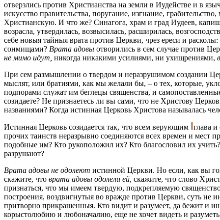
отверзлись против Христианства на земли в Иудействе и в языч
искусство правительства, поругание, изгнание, грабительство
Xристианскую. И что же? Синагога, храм и град Иудеев, капища
возрасла, утвердилась, возвысилась, расширилась, возгосподс
себе новыя тайныя врата против Церкви, чрез ереси и расколы
сонмищами?
Врата адовы
отворились в сем случае против Церк
не мимо идут,
никогда никакими усилиями, ни ухищрениями,
При сем размышлении о твердом и неразрушимом создании Церк
мыслят, или братиями, как мы желали бы, – о тех, которые, ук
подпорами служат им беглецы священства, и самопоставленные
созидаете? Не признаетесь ли вы сами, что не Христову Церков
названиями? Когда истинная Церковь Христова называлась че
Истинная Церковь созидается так, что всем верующим
глава и
прочих таинств неразрывно соединяются всех времен и мест 
подобные им? Кто рукоположил их? Кто благословил их учить? И
разрушают?
Врата адовы не одолеют
истинной Церкви. Но если, как вы гов
скажите, что
врата адовы одолели ей,
скажите, что слово Христо
признаться, что мы имеем твердую, подкрепляемую священство
построения, воздвигнутыя во вражде против Церкви, суть не 
притворно прикрашенныя. Кто видит и разумеет, да бежит и ищ
корыстолюбию и любоначалию, еще не хочет видеть и разуметь, 