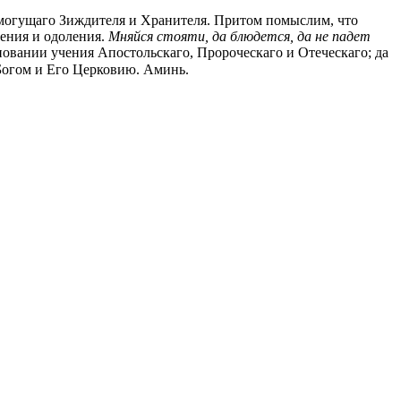
семогущаго Зиждителя и Хранителя. Притом помыслим, что
дения и одоления.
Мняйся стояти, да блюдется, да не падет
сновании учения Апостольскаго, Пророческаго и Отеческаго; да
 Богом и Его Церковию. Аминь.