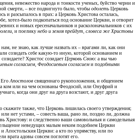
ьщения, невежество народа и тонкости ученых, буйство черни и
ной смерти, – все подвигнуто было, чтобы
одолеть
Церковь
ь и разсыпалось в прах: а Церковь Христова осталась,
обе, хотел-было подкопаться под основание Церкви, и отворит
древних и новых ересеначальников и расколоначальников с их
долели,
и поелику
небо и земля прейдут, словеса же Христовы
м, не знаю, как лучше назвать их – врагами ли, как они
мали созидать себе какую-то иную, которой основанием и
 созидаете? Христос созидает
Церковь Свою:
а вы чью
евым согласием, Феодосиевым согласием
и подобными
т Его
Апостолов
священнаго рукоположения, и общением
а ком или на чем основаны Феодосий, или Онуфрий и
наго, когда они друг на друга возстают, и друг друга
то скажите также, что Церковь лишилась своего утверждения;
 или нет устами, – совесть ваша, рано ли, поздно ли, должна
вь Христову: и следственно ваши самовольныя и самодельныя
 прельщение неведущих малым неким подобием Церкви
 и Апостольския Церкви: а кто по упрямству, или по
ли врата адовы совсем поглотят его.