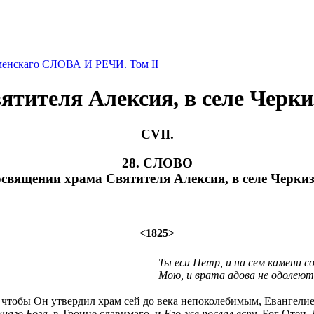
менскаго СЛОВА И РЕЧИ. Том II
ятителя Алексия, в селе Черки
CVII.
28. СЛОВО
освящении храма Святителя Алексия, в селе Черкиз
<1825>
Ты еси Петр, и на сем камени с
Мою, и врата адова не одолеют
, чтобы Он утвердил храм сей до века непоколебимым, Евангели
наго Бога,
в Троице славимаго, и
Его же послал есть
Бог Отец,