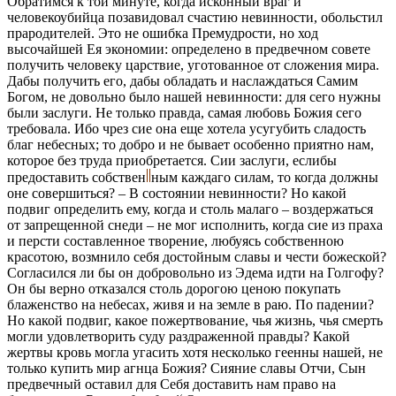
Обратимся к той минуте, когда исконный враг и
человекоубийца позавидовал счастию невинности, обольстил
прародителей. Это не ошибка Премудрости, но ход
высочайшей Ея экономии: определено в предвечном совете
получить человеку царствие, уготованное от сложения мира.
Дабы получить его, дабы обладать и наслаждаться Самим
Богом, не довольно было нашей невинности: для сего нужны
были заслуги. Не только правда, самая любовь Божия сего
требовала. Ибо чрез сие она еще хотела усугубить сладость
благ небесных; то добро и не бывает особенно приятно нам,
которое без труда приобретается. Сии заслуги, еслибы
предоставить
собствен
ным
каждаго силам, то когда должны
оне совершиться? – В состоянии невинности? Но какой
подвиг определить ему, когда и столь малаго – воздержаться
от запрещенной снеди – не мог исполнить, когда сие из праха
и персти составленное творение, любуясь собственною
красотою, возмнило себя достойным славы и чести божеской?
Согласился ли бы он добровольно из Эдема идти на Голгофу?
Он бы верно отказался столь дорогою ценою покупать
блаженство на небесах, живя и на земле в раю. По падении?
Но какой подвиг, какое пожертвование, чья жизнь, чья смерть
могли удовлетворить суду раздраженной правды? Какой
жертвы кровь могла угасить хотя несколько геенны нашей, не
только купить мир агнца Божия? Сияние славы Отчи, Сын
предвечный оставил для Себя доставить нам право на