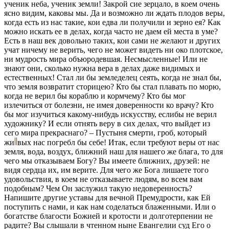
ученик неба, ученик земли! Закрой сие зерцало, в коем очень
ясно видим, каковы мы. Да и возможно ли ждать плодов веры,
когда есть из нас такие, кои едва ли получили и зерно ея? Как
можно искать ее в делах, когда часто не даем ей места в уме?
Есть в наш век довольно таких, кои сами не желают и других
учат ничему не верить, чего не может видеть ни око плотское,
ни мудрость мира объюродевшая. Несмысленные! Или не
знают они, сколько нужна вера в делах даже видимых и
естественных! Стал ли бы земледелец сеять, когда не знал бы,
что земля возвратит сторицею? Кто бы стал плавать по морю,
когда не верил бы кораблю и кормчему? Кто бы мог
излечиться от болезни, не имея доверенности ко врачу? Кто
бы мог изучиться какому-нибудь искусству, еслибы не верил
художнику? И если отнять веру в сих делах, что выйдет из
сего мира прекраснаго? – Пустыня смерти, гроб, который
жи
вых
нас погребл бы себе! Итак, если требуют веры от нас
земля, вода, воздух, ближний наш для нашего же блага, то для
чего мы отказываем Богу? Вы имеете ближних, друзей: не
видя сердца их, им верите. Для чего же Бога лишаете того
удовольствия, в коем не отказываете людям, во всем вам
подобным? Чем Он заслужил такую недоверенность?
Напишите другие уставы для вечной Премудрости, как Ей
поступить с нами, и как нам соделаться блаженными. Или о
богатстве благости Божией и кротости и долготерпении не
радите? Вы слышали в чтенном ныне Евангелии суд Его о