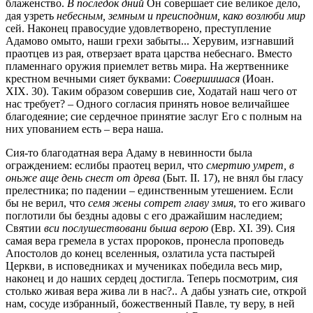
блаженство.
В последок дний
Он совершает сие великое дело,
дая узреть
небесным, земным и преисподним, како возлюби мир
сей. Наконец правосудие удовлетворено, преступление
Адамово омыто, наши грехи забыты... Херувим, изгнавший
праотцев из рая, отверзает врата царства небеснаго. Вместо
пламеннаго оружия приемлет ветвь мира. На жертвеннике
крестном вечными сияет буквами:
Совершишася
(Иоан.
XIX. 30). Таким образом совершив сие, Ходатай наш чего от
нас требует? – Одного согласия принять новое величайшее
благодеяние; сие сердечное принятие заслуг Его с полным на
них упованием есть – вера наша.
Сия-то благодатная вера Адаму в невинности была
ограждением: еслибы праотец верил, что
смертию умрет, в
оньже аще день снест от древа
(Быт. II. 17), не внял бы гласу
прелестника; по падении – единственным утешением. Если
бы не верил, что
семя жены сотрет главу змия
, то его живаго
поглотили бы бездны адовы с его дражайшим наследием;
Святии
вси послушествовани быша верою
(Евр. XI. 39). Сия
самая вера гремела в устах пророков, пронесла проповедь
Апостолов до конец вселенныя, озлатила уста пастырей
Церкви, в исповедниках и мучениках победила весь мир,
наконец и до наших сердец достигла. Теперь посмотрим, сия
столько живая вера жива ли в нас?.. А дабы узнать сие, открой
нам, сосуде избранный, божественный Павле, ту веру, в ней