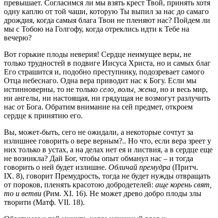
превышает. Согласимся ли мы взять крест Твой, принять хотя
одну каплю от той чаши, которую Ты выпил за нас до самаго
дрождия, когда самыя блага Твои не пленяют нас? Пойдем ли
мы с Тобою на Голгофу, когда отреклись идти к Тебе на
вечерю?
Вот горькие плоды неверия! Сердце неимущее веры, не
только трудностей в подвиге Иисуса Христа, но и самых благ
Его страшится и, подобно преступнику, подозревает самого
Отца небеснаго. Одна вера приводит нас к Богу. Если мы
истинноверны, то не только
село, волы, жена,
но и весь мир,
ни ангелы, ни настоящая, ни грядущая не возмогут разлучить
нас от Бога. Обратим внимание на сей предмет, откроем
сердце к принятию его.
Вы, может-быть, сего не ожидали, а некоторые сочтут за
излишнее говорить о вере верным?.. Но что, если вера зреет у
них только в устах, а на делах нет ея и листвия, а в сердце еще
не возникла? Дай Бог, чтобы опыт обманул нас – и тогда
говорить о ней будет излишне.
Обличай премудра
(Притч.
IX. 8), говорит Премудрость, тогда не будет нужды отвращать
от пороков, пленять красотою добродетелей:
аще корень свят,
то и ветви
(Рим. XI. 16). Не может древо добро плоды злы
творити (Матф. VII. 18).