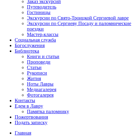
Заказ экскурсий
Путеводитель
Гостиницы
Экскурсии по Свято-Троицкой Сергиевой лавре
Экскурсии по Сергиеву Посаду и паломнические
поездки
Мастер-классы
Социальная служба
Богослужения
Библиотека
Книги и статьи
Проповеди
Статьи
Рукописи
Жития
Ноты Лавры
Медиагалерея
Фотогалерея
Контакты
Едем в Лавру
Памятка паломнику
Пожертвования
Подать записку
Главная