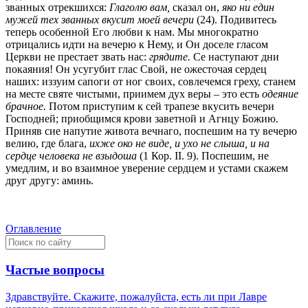
званных отрекшихся:
Глаголю вам,
сказал он,
яко ни един
мужей тех званных вкусит моей вечери
(24). Подивитесь
теперь особенной Его любви к нам. Мы многократно
отрицались идти на вечерю к Нему, и Он доселе гласом
Церкви не престает звать нас:
грядите.
Се наступают дни
покаяния! Он усугубит глас Свой, не ожесточая сердец
наших: иззуим сапоги от ног своих, совлечемся греху, станем
на месте святе чистыми, приимем дух веры – это есть
одеяние
брачное.
Потом приступим к сей трапезе вкусить вечери
Господней; приобщимся крови заветной и Агнцу Божию.
Приняв сие напутие живота вечнаго, поспешим на ту вечерю
велию, где блага,
ихже око не виде, и ухо не слыша, и на
сердце человека не взыдоша
(1 Кор. II. 9). Поспешим, не
умедлим, и во взаимное уверение сердцем и устами скажем
друг другу: аминь.
Оглавление
Частые вопросы
Здравствуйте. Скажите, пожалуйста, есть ли при Лавре