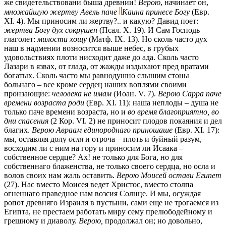
же свидетельствовани быша древнии!
Верою
, начинает он,
множайшую жертву Авель паче
Каина принесе Богу
(Евр.
XI. 4). Мы приносим ли жертву?.. и какую? Давид поет:
жертва Богу дух сокрушен
(Псал. X. 19). И Сам Господь
глаголет:
милости хощу
(Матф. IX. 13). Но сколь часто дух
наш в надмении возносится выше небес, в грубых
удовольствиях плоти нисходит даже до ада. Сколь часто
Лазари в язвах, от глада, от жажды издыхают пред вратами
богатых. Сколь часто мы равнодушно слышим стоны
больнаго – все кроме сердец наших воплями своими
пронзающие:
человека не имам
(Иоан. V. 7).
Верою Сарра паче
времени возраста роди
(Евр. XI. 11): наша неплоды – душа не
только паче времени возраста, но и
во время благоприятно, во
дни спасения
(2 Кор. VI. 2) не приносит плодов покаяния и дел
благих.
Верою Авраам единороднаго приношаше
(Евр. XI. 17):
мы, оставляя долу
осля
и отроча – плоть и буйный разум,
восходим ли с ним на гору и приносим ли Исаака –
собственное сердце? Ах! не только для Бога, но для
собственнаго блаженства, не только своего сердца, но осла и
волов своих нам жаль оставить.
Верою Моисей остави Египет
(27). Нас вместо Моисея ведет Христос, вместо столпа
огненнаго праведное нам возсия Солнце. И мы, осуждая
ропот древняго Израиля в пустыни, сами еще не трогаемся из
Египта, не престаем работать миру сему прелюбодейному и
грешному и диаволу.
Верою,
продолжал он; но довольно,