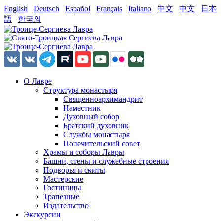
English
Deutsch
Español
Français
Italiano
中文
中文
日本
語
한국의
О Лавре
Структура монастыря
Священноархимандрит
Наместник
Духовный собор
Братский духовник
Службы монастыря
Попечительский совет
Храмы и соборы Лавры
Башни, стены и служебные строения
Подворья и скиты
Мастерские
Гостиницы
Трапезные
Издательство
Экскурсии