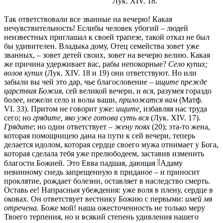
Лук. XIV. 18.
Так ответствовали все званные на вечерю! Какая
нечувствительность! Еслибы человек убогий – людей
неизвестных приглашал к своей трапезе, такой отказ не был
бы удивителен. Владыка дому, Отец семейства зовет уже
званных, – зовет детей своих, зовет на вечерю велию. Какая
же причина удерживает вас, рабы непокорные?
Село купих;
волов купих
(Лук. XIV. 18 и 19) они ответствуют. Но или
забыли вы чей это дар, чье благословение –
ищите прежде
царствия Божия
, сей великой вечери, и
вся
, разумея гораздо
более, нежели село и волы ваши,
приложатся вам
(Матф.
VI. 33). Притом не говорит уже:
ищите,
избавляя нас труда
сего; но
грядите, яко уже готова суть вся
(Лук. XIV. 17).
Грядите
; но один ответствует –
жену поях
(20); эта-то жена,
которая помощницею дана на пути к сей вечери, теперь
делается идолом, которая сердце своего мужа отнимает у Бога,
которая сделала тебя уже прелюбодеем, заставив изменить
благости Божией. Это Евва падшая, дающая
Адаму
невинному снедь запрещенную в приданое – и приносит
проклятие, рождает болезни, оставляет в наследство смерть.
Оставь ее! Напрасныя убеждения: уже воля в плену, сердце в
оковах. Он ответствует вестнику Божию с первыми:
имей мя
отречена.
Боже мой! наша ожесточенность не только меру
Твоего терпения, но и всякий степень удивления нашего