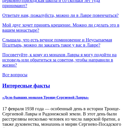
церковно-приходская школа и со скольки лет туда
принимают?
Ответьте нам, пожалуйста, можно ли в Лавре повенчаться?
Мой друг хочет принять крещение. Можно ли сделать это в
вашем монастыре?
Слышала, что есть вечное поминовение и Неусыпаемая
Псалтырь, можно ли заказать такое у вас в Лавре?
Посоветуйте, к кому из монахов Лавры я могу подойти на
исповедь или обратиться за советом, чтобы направили в
жизни?
Все вопросы
Интересные факты
«Дело бывших монахов Троице-Сергиевой Лавры»
17 февраля 1938 года — особенный день в истории Троице-
Сергиевой Лавры и Радонежской земли. В этот день были
расстреляны несколько человек из числа лаврской братии, а
также духовенства, монахинь и мирян Сергиево-Посадского