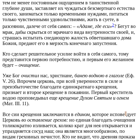
тем не менее постоянным ощущением в таинственной
глубине души, заставляет их чуждаться безсмертнаго естества
своего, заниматься только временными нуждами, питаться
только чувственными удовольствиями, жить в суете, в
2
разсеянии, далече от себя самих: –
«Адаме, где еси»
? Бегут во
мрак, дабы скрыться от мрачнаго вида внутренности своей, и,
страшась испытать снедающую жалость обветшавшаго дома
Божия, предают его в мерзость конечнаго запустения.
Кто сделает решительное усилие войти в себя самого, тому
представится первою потребностию, и первым его желанием
будет –
очищение.
Уже Бог
очистил
нас, христиане,
банею водною в глаголе
(Еф.
V. 26). Впрочем церковь, при всей уверенности в силе и
преизбыточестве благодати единократнаго крещения,
признает и второе крещение в покаянии. Первый креститель
водою проповедывал еще
крещение Духом Святым и огнем
(Мат. III. 11).
Все сии крещения заключаются в
едином,
которое
испове
дует
Церковь
во оставление грехов:
но единая благодать очищения
толикократно изливается, колико крат для нея открывается и
упраздняется сосуд наш; она является многообразною, по
видам греховных нечистот. Кто не видит, что древняя проказа