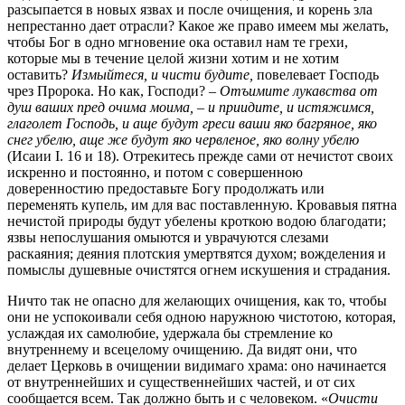
разсыпается в новых язвах и после очищения, и корень зла
непрестанно дает отрасли? Какое же право имеем мы желать,
чтобы Бог в одно мгновение ока оставил нам те грехи,
которые мы в течение целой жизни хотим и не хотим
оставить?
Измыйтеся, и чисти будите,
повелевает Господь
чрез Пророка. Но как, Господи? –
Отъимите лукавства от
душ ваших пред очима моима, – и приидите, и истяжимся,
глаголет Господь, и аще будут греси ваши яко багряное, яко
снег убелю, аще же будут яко червленое, яко волну убелю
(Исаии I. 16 и 18). Отрекитесь прежде сами от нечистот своих
искренно и постоянно, и потом с совершенною
доверенностию предоставьте Богу продолжать или
переменять купель, им для вас поставленную. Кровавыя пятна
нечистой природы будут убелены кроткою водою благодати;
язвы непослушания омыются и уврачуются слезами
раскаяния; деяния плотския умертвятся духом; вожделения и
помыслы душевные очистятся огнем искушения и страдания.
Ничто так не опасно для желающих очищения, как то, чтобы
они не успокоивали себя одною наружною чистотою, которая,
услаждая их самолюбие, удержала бы стремление ко
внутреннему и всецелому очищению. Да видят они, что
делает Церковь в очищении видимаго храма: оно начинается
от внутреннейших и существеннейших частей, и от сих
сообщается всем. Так должно быть и с человеком. «
Очисти