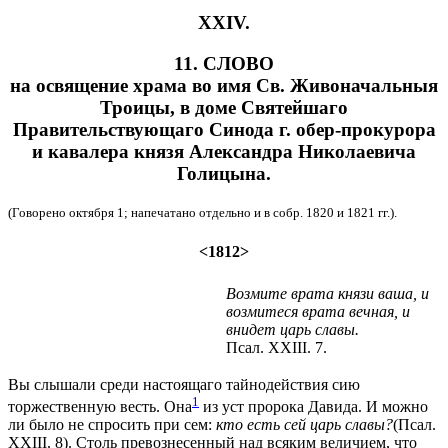
XXIV.
11. СЛОВО
на освящение храма во имя Св. Живоначальныя
Троицы, в доме Святейшаго
Правительствующаго Синода г. обер-прокурора
и кавалера князя Александра Николаевича
Голицына.
(Говорено октября 1; напечатано отдельно и в собр. 1820 и 1821 гг.).
<1812>
Возмите врата князи ваша, и
возмитеся врата вечная, и
внидет царь славы.
Псал. XXIII. 7.
Вы слышали среди настоящаго тайнодействия сию
1
торжественную весть. Она
из уст пророка Давида. И можно
ли было не спросить при сем:
кто есть сей царь славы?
(Псал.
XXIII. 8). Столь превознесенный над всяким величием, что