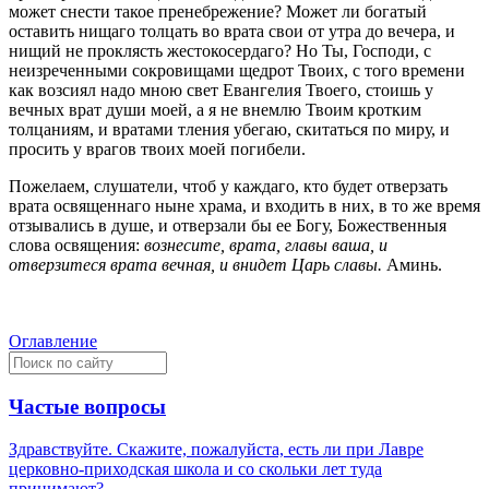
может снести такое пренебрежение? Может ли богатый
оставить нищаго толцать во врата свои от утра до вечера, и
нищий не проклясть жестокосердаго? Но Ты, Господи, с
неизреченными сокровищами щедрот Твоих, с того времени
как возсиял надо мною свет Евангелия Твоего, стоишь у
вечных врат души моей, а я не внемлю Твоим кротким
толцаниям, и вратами тления убегаю, скитаться по миру, и
просить у врагов твоих моей погибели.
Пожелаем, слушатели, чтоб у каждаго, кто будет отверзать
врата освященнаго ныне храма, и входить в них, в то же время
отзывались в душе, и отверзали бы ее Богу, Божественныя
слова освящения:
вознесите, врата, главы ваша, и
отверзитеся врата вечная, и внидет Царь славы.
Аминь.
Оглавление
Частые вопросы
Здравствуйте. Скажите, пожалуйста, есть ли при Лавре
церковно-приходская школа и со скольки лет туда
принимают?