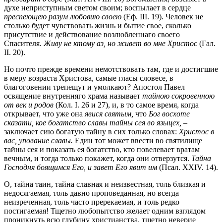
духе неприступным светом своим; воспылает в сердце
преспеющею разум любовию своею
(Еф. III. 19). Человек не
столько будет чувствовать жизнь и бытие свое, сколько
присутствие и действование возлюбленнаго своего
Спасителя.
Живу не ктому аз, но живет во мне Христос
(Гал.
II. 20).
Но почто прежде времени немотствовать там, где и достигшие
в меру возраста Христова, самые гласы словесе, в
благоговении трепещут и умолкают? Апостол Павел
освящение внутренняго храма называет
тайною сокровенною
от век и родов
(Кол. I. 26 и 27), и, в то самое время, когда
открывает, что уже она
явися святым,
что
Бог восхоте
сказати, кое богатство славы тайны сея во языцех, –
заключает сию богатую тайну в сих только словах:
Христос в
вас, упование славы.
Един тот может ввести во святилище
тайны сея и показать ея богатство, кто повелевает вратам
вечным, и тогда только покажет, когда они отверзутся.
Тайна
Господня боящимся Его, и завет Его явит им
(Псал. XXIV. 14).
О, тайна таин, тайна славная и неизвестная, толь близкая и
недосягаемая, толь давно проповеданная, но всегда
неизреченная, толь часто пререкаемая, и толь редко
постигаемая! Тщетно любопытство желает одним взглядом
проникнуть всю глубину христианства, тщетно неверие