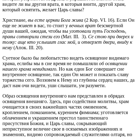
видите ли вы другия врата, в которыя внити, другой храм,
который освятить, желает Царь славы?
Христиане,
вы есте церкви Бога жива
(2 Кор. VI. 16). Если Он
еще не
живет
в вас, то стоит у
вечных врат
безсмертной
души вашей, ожидая, чтобы вы
уготовали путь Господень,
правы сотворили стези его
(Мат. III. 3).
Се стою при дверех и
толку: аще кто услышит глас мой, и отверзет двери, вниду к
нему
(Апок. III. 20).
Суетное было бы любопытство видеть освящение видимаго
храма, еслибы мы в сие время не помышляли
об освящении
нашего храма невидимаго.
Но как един Бог совершает сие
внутреннее освящение, так един Он может и показать славу
торжества сего. Воззовем к Нему из глубины сердец наших, да
даст нам очи видети, уши слышати, ум разумети.
Образ освящения внутренняго нам представлен в обрядах
освящения внешняго. Здесь, при содействии молитвы, храм
очищается в своих важнейших частях омовением,
кроплением, помазанием, курением фимиама; уготовляется
облачением и украшением престол таинственнаго
присутствия Божия, и Царь славы, сокрывающий
неприступное величие свое в осязаемых изображениях и
знамениях, видимо сопровождаемый служителями олтаря, но