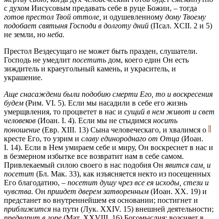
с духом Иисусовым предавать себе в руце Божии, – тогда
готов престол Твой оттоле,
и одушевленному
дому Твоему
подобает святыня Господи в долготу дний
(Псал. XCII. 2 и 5)
не земли, но
неба.
Престол Вездесущаго не может быть празден, слушатели.
Господь не умедлит
посетить
дом, коего един Он есть
зиждитель и краеугольный камень, и украситель, и
украшение.
Аще снасаждени были подобию смерти Его, то и воскресения
будем
(Рим. VI. 5). Если мы насадили в себе его жизнь
умерщвления, то процветет в нас и
сущий в нем живот и свет
человеков
(Иоан. I. 4). Если мы не стыдимся
носить
поношение
(Евр. XIII. 13) Сына человеческаго, и хвалимся о
кресте Его, то узрим и
славу единороднаго от Отца
(Иоан.
I. 14). Если в Нем умираем себе и миру, Он воскреснет в нас и
в безмерном избытке все возвратит нам в себе самом.
Привлекаемый силою своего в нас подобия Он
явится сам, и
посетит
(Бл. Мак. 33), как изъясняется некто из посещенных
Его благодатию, –
посетит душу чрез все ея исходы, стези и
чувства.
Он
приидет дверем затворенным
(Иоан. XX. 19) и
предстанет во внутреннейшем ея основании; постигнет и
приближится
на пути (Лук. XXIV. 15) внешней деятельности;
предварит в горе
(Мат. XXVIII. 16) Богомыслия; возсияет в