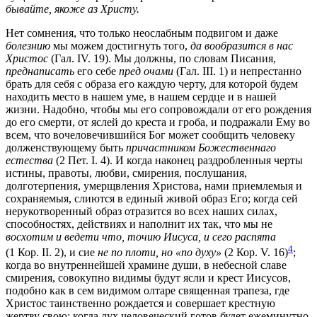
бывайте, якоже аз Христу.
Нет сомнения, что только неослабным подвигом и даже
болезнию
мы можем достигнуть того,
да вообразится в нас
Христос
(Гал. IV. 19). Мы должны, по словам Писания,
преднаписать
его себе
пред очами
(Гал. III. 1) и непрестанно
брать для себя с образа его каждую черту, для которой будем
находить место в нашем уме, в нашем сердце и в нашей
жизни. Надобно, чтобы мы его сопровождали от его рождения
до его смерти, от яслей до креста и гроба, и подражали Ему во
всем, что вочеловечившийся Бог может сообщить человеку
долженствующему быть
причастником Божественнаго
естества
(2 Пет. I. 4). И когда наконец раздробленныя черты
истины, правоты, любви, смирения, послушания,
долготерпения, умерщвления Христова, нами приемлемыя и
сохраняемыя, слиются в единый живой образ Его; когда сей
нерукотворенный образ отразится во всех наших силах,
способностях, действиях и наполнит их так, что мы не
восхотим и ведети что, точию Иисуса, и сего распята
4
(1 Кор. II. 2), и сие
не по плоти, но «по духу»
(2 Кор. V. 16)
;
когда во внутреннейшей храмине души, в небесной славе
смирения, совокупно видимы будут ясли и крест Иисусов,
подобно как в сем видимом олтаре священная трапеза, где
Христос таинственно рождается и совершает крестную
жертву свою; когда дух человеческий готов будет ежеминутно