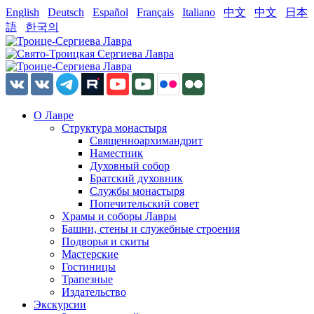
English
Deutsch
Español
Français
Italiano
中文
中文
日本
語
한국의
О Лавре
Структура монастыря
Священноархимандрит
Наместник
Духовный собор
Братский духовник
Службы монастыря
Попечительский совет
Храмы и соборы Лавры
Башни, стены и служебные строения
Подворья и скиты
Мастерские
Гостиницы
Трапезные
Издательство
Экскурсии