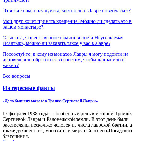
Ответьте нам, пожалуйста, можно ли в Лавре повенчаться?
Мой друг хочет принять крещение. Можно ли сделать это в
вашем монастыре?
Слышала, что есть вечное поминовение и Неусыпаемая
Псалтырь, можно ли заказать такое у вас в Лавре?
Посоветуйте, к кому из монахов Лавры я могу подойти на
исповедь или обратиться за советом, чтобы направили в
жизни?
Все вопросы
Интересные факты
«Дело бывших монахов Троице-Сергиевой Лавры»
17 февраля 1938 года — особенный день в истории Троице-
Сергиевой Лавры и Радонежской земли. В этот день были
расстреляны несколько человек из числа лаврской братии, а
также духовенства, монахинь и мирян Сергиево-Посадского
благочиния.