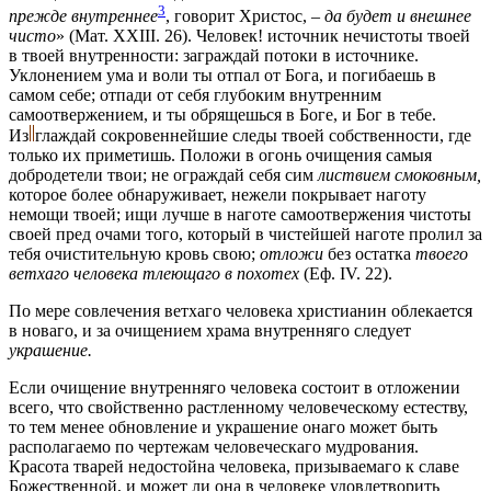
3
прежде внутреннее
, говорит Христос, –
да будет и внешнее
чисто
» (Мат. XXIII. 26). Человек! источник нечистоты твоей
в твоей внутренности: заграждай потоки в источнике.
Уклонением ума и воли ты отпал от Бога, и погибаешь в
самом себе; отпади от себя глубоким внутренним
самоотвержением, и ты обрящешься в Боге, и Бог в тебе.
Из
глаждай
сокровеннейшие следы твоей собственности, где
только их приметишь. Положи в огонь очищения самыя
добродетели твои; не ограждай себя сим
листвием смоковным,
которое более обнаруживает, нежели покрывает наготу
немощи твоей; ищи лучше в наготе самоотвержения чистоты
своей пред очами того, который в чистейшей наготе пролил за
тебя очистительную кровь свою;
отложи
без остатка
твоего
ветхаго человека тлеющаго в похотех
(Еф. IV. 22).
По мере совлечения ветхаго человека христианин облекается
в новаго, и за очищением храма внутренняго следует
украшение.
Если очищение внутренняго человека состоит в отложении
всего, что свойственно растленному человеческому естеству,
то тем менее обновление и украшение онаго может быть
располагаемо по чертежам человеческаго мудрования.
Красота тварей недостойна человека, призываемаго к славе
Божественной, и может ли она в человеке удовлетворить