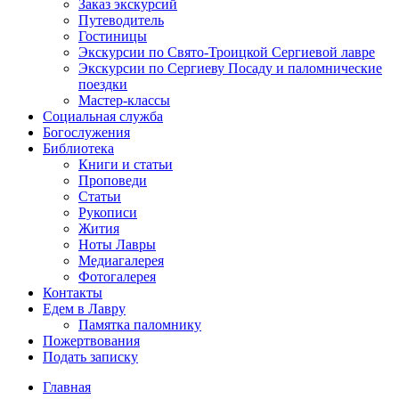
Заказ экскурсий
Путеводитель
Гостиницы
Экскурсии по Свято-Троицкой Сергиевой лавре
Экскурсии по Сергиеву Посаду и паломнические
поездки
Мастер-классы
Социальная служба
Богослужения
Библиотека
Книги и статьи
Проповеди
Статьи
Рукописи
Жития
Ноты Лавры
Медиагалерея
Фотогалерея
Контакты
Едем в Лавру
Памятка паломнику
Пожертвования
Подать записку
Главная