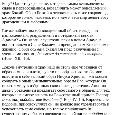
Богу? Одно то украшение, которое с таким великолепием
сияло в первосозданном, возвеличить может обновляемый
храм Божий. Образ Божий в человеке есть такое сокровище,
которое не только человека, но в нем и весь мир делает Богу
драгоценным и любезным.
Где же найдем мы сей вожделенный образ, толь давно
изглажденный, разрушенный и потерянный ветхим
Адамом? – Он явлен, слушатели, паки в новом Адаме, в
воплотившемся Сыне Божием, и преподан нам Его словом и
жизнию.
Образ дах вам,
сказал Он пред разлучением с
учениками своими,
да якоже Аз сотворих, и вы творите
(Иоан. XIII. 15).
Доколе внутренний храм наш не столь еще упразднен от
образов мира и плоти, чувств и воображения, чтобы мог
вместить в себе великий образ Иисуса Христа, – мы можем
собирать в оный уменьшительные образы Его, которые Он
показал миру в избранных своих последователях. Апостол
даже с убеждением предлагает себя самого в образец для тех,
которые не смеют взирать на Божественный пример Господа:
молю вас, подобни мне бывайте
(1 Кор. IV. 16). Впрочем сие
подобие, присовокупляет он, не должно вас удовлетворять и
успокоивать само собою, но только приближать
к
существенному образу совершенства во Христе:
подобни мне