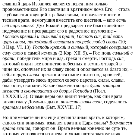
славный царь Израилев является перед ним только
провозвестником Его шествия и вратником дома Его, – столь
глубоко снисходящий к рабам своим, что желает внити в
тесныя врата, немогущия вместить его шествия, –
кто есть
сей царь славы?
Дух Божий предваряет сие благоговейное
недоумение и превращает его в радостное изумление –
Господь крепкий и сильный в брани, Господь сил, той есть
царь славы, приходящий вселиться посреде людей своих
(10;
3 Цар. VI. 13).
Господь крепкий и сильный,
который
совершает
силу
свою в самой
немощи
(2 Кор. XII. 9), –
Гос
подь
сильный в
брани,
победитель мира и ада, греха и смерти, Господь
сил,
который водит все воинство небесных и земных тварей в
чине их, ополчает их за славу свою и ополчается за благо их, –
сей-то
царь славы
преклонился ныне внити под кров сей,
дабы утвердить здесь престол своего царства, силы, славы,
благости, святыни. Какое блаженство для
души, которая
желает и скончавается во дворы Господни
(Псал.
LXXXIII. 3)! Очами веры она видит теперь, как сии врата
вняли гласу Дому-владыки,
вознесли главы свои,
соделались
вратами небесными
(Быт. XXVIII. 17).
Но примечаете ли вы еще другия тайныя врата, к которым,
сквозь сии видимыя, взывает вратник Царя славы?
Возмитеся
врата вечная,
говорит он. Врата вечныя конечно не суть те,
которыя устрояются из древа, и украшаются златом: итак,