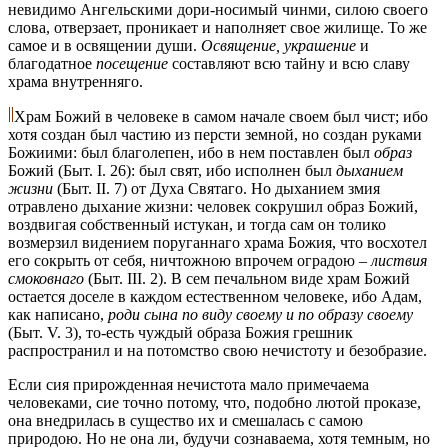
невидимо Ангельскими дори-носимый чинми, силою своего
слова, отверзает, проникает и наполняет свое жилище. То же
самое и в освящении души.
Освящение, украшение
и
благодатное
посещение
составляют всю тайну и всю славу
храма внутренняго.
Храм Божий в человеке в самом начале своем был чист; ибо
хотя создан был частию из персти земной, но создан руками
Божиими: был благолепен, ибо в нем поставлен был
образ
Божий (Быт. I. 26): был свят, ибо исполнен был
дыханием
жизни
(Быт. II. 7) от Духа Святаго. Но дыханием змия
отравлено дыхание жизни: человек сокрушил образ Божий,
воздвигая собственный истукан, и тогда сам он толико
возмерзил видением поруганнаго храма Божия, что восхотел
его сокрыть от себя, ничтожною впрочем оградою –
листвия
смоковнаго
(Быт. III. 2). В сем печальном виде храм Божий
остается доселе в каждом естественном человеке, ибо Адам,
как написано,
роди сына по виду своему и по образу своему
(Быт. V. 3), то-есть чуждый образа Божия грешник
распространил и на потомство свою нечистоту и безобразие.
Если сия прирожденная нечистота мало примечаема
человеками, сие точно потому, что, подобно лютой проказе,
она внедрилась в существо их и смешалась с самою
природою. Но не она ли, будучи сознаваема, хотя темным, но