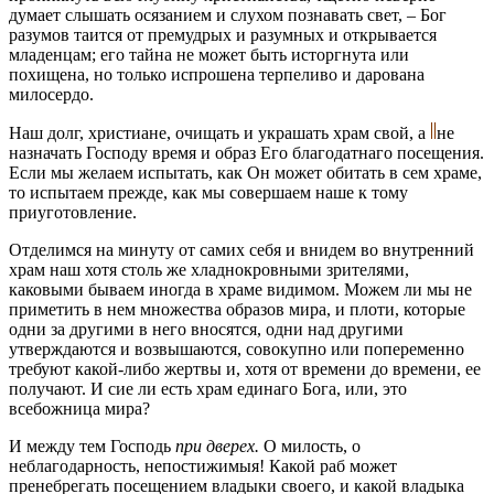
думает слышать осязанием и слухом познавать свет, – Бог
разумов таится от премудрых и разумных и открывается
младенцам; его тайна не может быть исторгнута или
похищена, но только испрошена терпеливо и дарована
милосердо.
Наш долг, христиане, очищать и украшать храм свой, а
не
назначать Господу время и образ Его благодатнаго посещения.
Если мы желаем испытать, как Он может обитать в сем храме,
то испытаем прежде, как мы совершаем наше к тому
приуготовление.
Отделимся на минуту от самих себя и внидем во внутренний
храм наш хотя столь же хладнокровными зрителями,
каковыми бываем иногда в храме видимом. Можем ли мы не
приметить в нем множества образов мира, и плоти, которые
одни за другими в него вносятся, одни над другими
утверждаются и возвышаются, совокупно или попеременно
требуют какой-либо жертвы и, хотя от времени до времени, ее
получают. И сие ли есть храм единаго Бога, или, это
всебожница мира?
И между тем Господь
при дверех.
О милость, о
неблагодарность, непостижимыя! Какой раб может
пренебрегать посещением владыки своего, и какой владыка