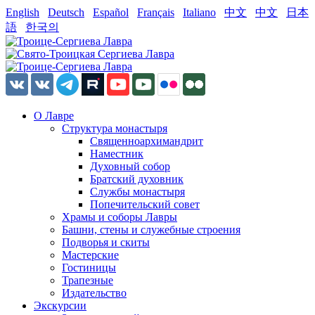
English
Deutsch
Español
Français
Italiano
中文
中文
日本
語
한국의
О Лавре
Структура монастыря
Священноархимандрит
Наместник
Духовный собор
Братский духовник
Службы монастыря
Попечительский совет
Храмы и соборы Лавры
Башни, стены и служебные строения
Подворья и скиты
Мастерские
Гостиницы
Трапезные
Издательство
Экскурсии