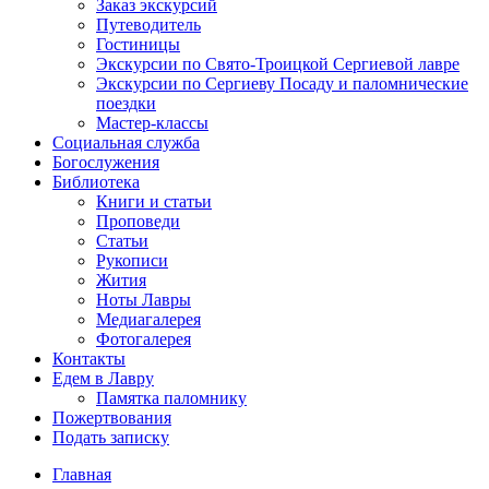
Заказ экскурсий
Путеводитель
Гостиницы
Экскурсии по Свято-Троицкой Сергиевой лавре
Экскурсии по Сергиеву Посаду и паломнические
поездки
Мастер-классы
Социальная служба
Богослужения
Библиотека
Книги и статьи
Проповеди
Статьи
Рукописи
Жития
Ноты Лавры
Медиагалерея
Фотогалерея
Контакты
Едем в Лавру
Памятка паломнику
Пожертвования
Подать записку
Главная