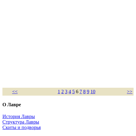
<<
1
2
3
4
5
6
7
8
9
10
>>
О Лавре
История Лавры
Структура Лавры
Скиты и подворья