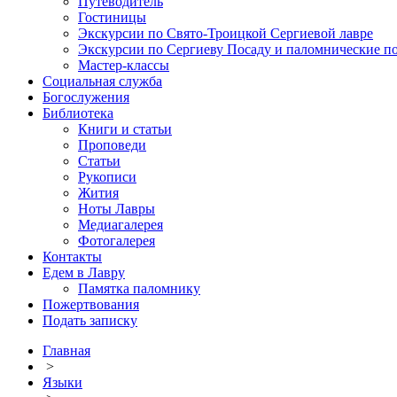
Путеводитель
Гостиницы
Экскурсии по Свято-Троицкой Сергиевой лавре
Экскурсии по Сергиеву Посаду и паломнические п
Мастер-классы
Социальная служба
Богослужения
Библиотека
Книги и статьи
Проповеди
Статьи
Рукописи
Жития
Ноты Лавры
Медиагалерея
Фотогалерея
Контакты
Едем в Лавру
Памятка паломнику
Пожертвования
Подать записку
Главная
>
Языки