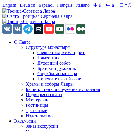
English
Deutsch
Español
Français
Italiano
中文
中文
日本
О Лавре
Структура монастыря
Священноархимандрит
Наместник
Духовный собор
Братский духовник
Службы монастыря
Попечительский совет
Храмы и соборы Лавры
Башни, стены и служебные строения
Подворья и скиты
Мастерские
Гостиницы
Трапезные
Издательство
Экскурсии
Заказ экскурсий