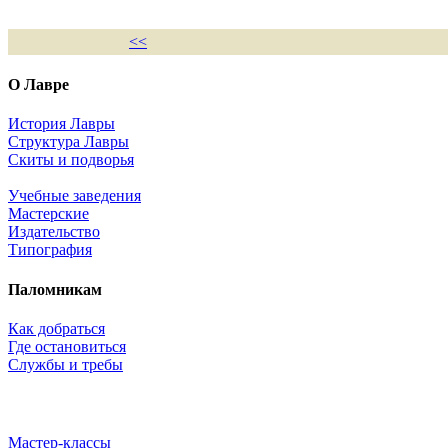
<<
О Лавре
История Лавры
Структура Лавры
Скиты и подворья
Учебные заведения
Мастерские
Издательство
Типография
Паломникам
Как добраться
Где остановиться
Службы и требы
Мастер-классы