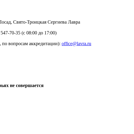
в Посад, Свято-Троицкая Сергиева Лавра
 547-70-35 (с 08:00 до 17:00)
 по вопросам аккредитации):
office@lavra.ru
рьях не совершается