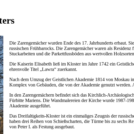
ters
Die Zarengemächer wurden Ende des 17. Jahrhunderts erbaut. Si
russischen Frühbarocks. Die Zarengemächer waren als Residenz fü
Stuckarbeiten und die Parkettfussböden aus wertvollen Holzsorte
Die Kaiserin Elisabeth ließ im Kloster im Jahre 1742 ein Geistli
ehrenvolle Titel „Lawra“ zuerkannt.
Nach dem Umzug der Geistlichen Akademie 1814 von Moskau in 
Komplex von Gebäuden, die von der Akademie genutzt werden. 
In den Zarengemächern befindet sich das Kirchlich-Archäologis
Fürbitte Mariens. Die Wandmalereien der Kirche wurde 1987-1988
Akademie ausgeführt.
Das Dreifaltigkeits-Kloster ist ein einmaliges Zeugnis der russis
haben drei Reihen von Schießscharten, die Türme bis zu sechs R
von Peter I. als Festung ausgebaut.