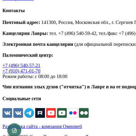
Контакты
Почтовый адрес:
141300, Россия, Московская обл., г. Сергие
Канцелярия Лавры:
тел. +7 (496) 540-59-42, тел./факс +7 (496)
Электронная почта канцелярии
(для официальной переписки,
Паломнический центр:
+7 (496) 540-57-21
+7 (910) 471-01-70
Режим работы: с 08:00 до 18:00
Чин изгнания злых духов ("отчитка") в Лавре и на ее подво
Социальные сети
Разработка сайта - компания Омнивеб