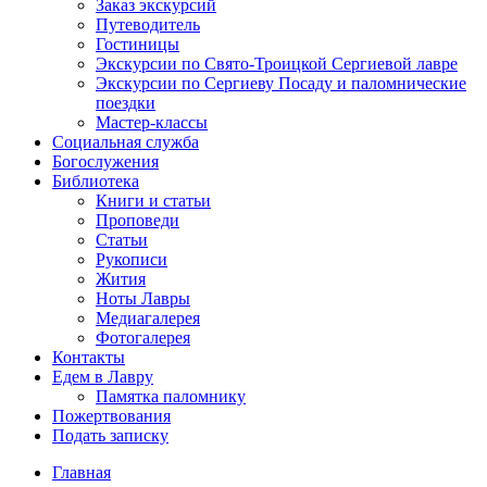
Заказ экскурсий
Путеводитель
Гостиницы
Экскурсии по Свято-Троицкой Сергиевой лавре
Экскурсии по Сергиеву Посаду и паломнические
поездки
Мастер-классы
Социальная служба
Богослужения
Библиотека
Книги и статьи
Проповеди
Статьи
Рукописи
Жития
Ноты Лавры
Медиагалерея
Фотогалерея
Контакты
Едем в Лавру
Памятка паломнику
Пожертвования
Подать записку
Главная