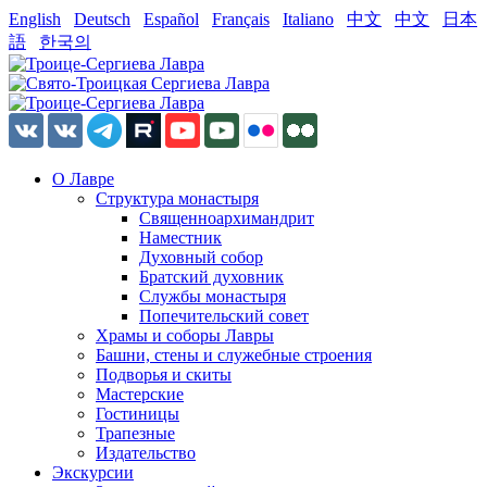
English
Deutsch
Español
Français
Italiano
中文
中文
日本
語
한국의
О Лавре
Структура монастыря
Священноархимандрит
Наместник
Духовный собор
Братский духовник
Службы монастыря
Попечительский совет
Храмы и соборы Лавры
Башни, стены и служебные строения
Подворья и скиты
Мастерские
Гостиницы
Трапезные
Издательство
Экскурсии