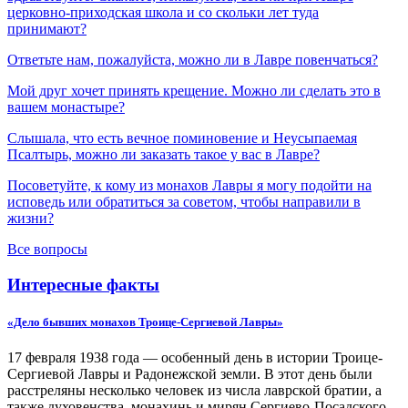
церковно-приходская школа и со скольки лет туда
принимают?
Ответьте нам, пожалуйста, можно ли в Лавре повенчаться?
Мой друг хочет принять крещение. Можно ли сделать это в
вашем монастыре?
Слышала, что есть вечное поминовение и Неусыпаемая
Псалтырь, можно ли заказать такое у вас в Лавре?
Посоветуйте, к кому из монахов Лавры я могу подойти на
исповедь или обратиться за советом, чтобы направили в
жизни?
Все вопросы
Интересные факты
«Дело бывших монахов Троице-Сергиевой Лавры»
17 февраля 1938 года — особенный день в истории Троице-
Сергиевой Лавры и Радонежской земли. В этот день были
расстреляны несколько человек из числа лаврской братии, а
также духовенства, монахинь и мирян Сергиево-Посадского