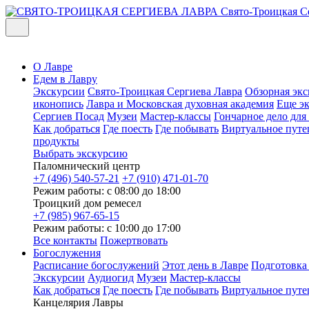
Свято-Троицкая С
О Лавре
Едем в Лавру
Экскурсии
Свято-Троицкая Сергиева Лавра
Обзорная экс
иконопись
Лавра и Московская духовная академия
Еще э
Сергиев Посад
Музеи
Мастер-классы
Гончарное дело дл
Как добраться
Где поесть
Где побывать
Виртуальное путе
продукты
Выбрать экскурсию
Паломнический центр
+7 (496) 540-57-21
+7 (910) 471-01-70
Режим работы: с 08:00 до 18:00
Троицкий дом ремесел
+7 (985) 967-65-15
Режим работы: с 10:00 до 17:00
Все контакты
Пожертвовать
Богослужения
Расписание богослужений
Этот день в Лавре
Подготовка
Экскурсии
Аудиогид
Музеи
Мастер-классы
Как добраться
Где поесть
Где побывать
Виртуальное путе
Канцелярия Лавры