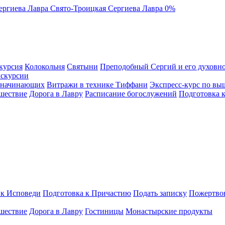
ергиева Лавра
Свято-Троицкая Сергиева Лавра
0%
курсия
Колокольня
Святыни
Преподобный Сергий и его духовно
кскурсии
я начинающих
Витражи в технике Тиффани
Экспресс-курс по вы
шествие
Дорога в Лавру
Расписание богослужений
Подготовка 
 к Исповеди
Подготовка к Причастию
Подать записку
Пожертво
шествие
Дорога в Лавру
Гостиницы
Монастырские продукты