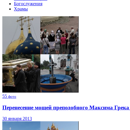
Богослужения
Храмы
55
фото
Перенесение мощей преподобного Максима Грека
30 января 2013