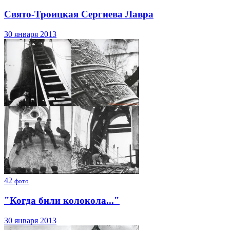
Свято-Троицкая Сергиева Лавра
30 января 2013
42
фото
"Когда били колокола..."
30 января 2013