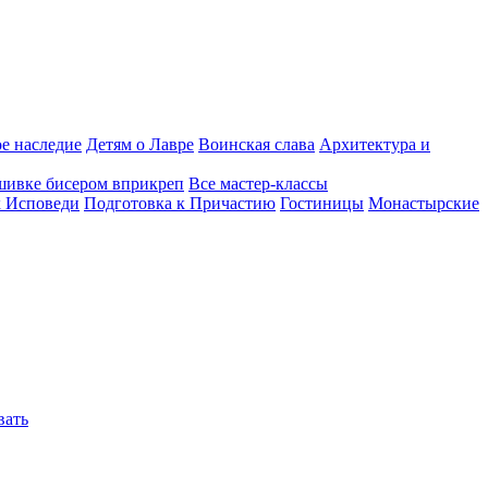
е наследие
Детям о Лавре
Воинская слава
Архитектура и
шивке бисером вприкреп
Все мастер-классы
к Исповеди
Подготовка к Причастию
Гостиницы
Монастырские
вать