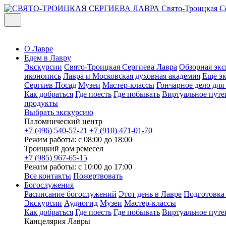
Свято-Троицкая С
О Лавре
Едем в Лавру
Экскурсии
Свято-Троицкая Сергиева Лавра
Обзорная экс
иконопись
Лавра и Московская духовная академия
Еще э
Сергиев Посад
Музеи
Мастер-классы
Гончарное дело дл
Как добраться
Где поесть
Где побывать
Виртуальное путе
продукты
Выбрать экскурсию
Паломнический центр
+7 (496) 540-57-21
+7 (910) 471-01-70
Режим работы: с 08:00 до 18:00
Троицкий дом ремесел
+7 (985) 967-65-15
Режим работы: с 10:00 до 17:00
Все контакты
Пожертвовать
Богослужения
Расписание богослужений
Этот день в Лавре
Подготовка
Экскурсии
Аудиогид
Музеи
Мастер-классы
Как добраться
Где поесть
Где побывать
Виртуальное путе
Канцелярия Лавры