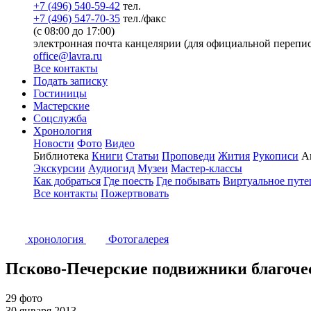
+7 (496) 540-59-42
тел.
+7 (496) 547-70-35
тел./факс
(с 08:00 до 17:00)
электронная почта канцелярии (для официальной перепис
office@lavra.ru
Все контакты
Подать записку
Гостиницы
Мастерские
Соцслужба
Хронология
Новости
Фото
Видео
Библиотека
Книги
Статьи
Проповеди
Жития
Рукописи
А
Экскурсии
Аудиогид
Музеи
Мастер-классы
Как добраться
Где поесть
Где побывать
Виртуальное путе
Все контакты
Пожертвовать
хронология
Фотогалерея
Псково-Печерские подвижники благоче
29 фото
30 января 2013