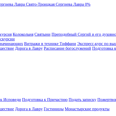
ергиева Лавра
Свято-Троицкая Сергиева Лавра
0%
курсия
Колокольня
Святыни
Преподобный Сергий и его духовно
кскурсии
я начинающих
Витражи в технике Тиффани
Экспресс-курс по вы
шествие
Дорога в Лавру
Расписание богослужений
Подготовка 
 к Исповеди
Подготовка к Причастию
Подать записку
Пожертво
шествие
Дорога в Лавру
Гостиницы
Монастырские продукты