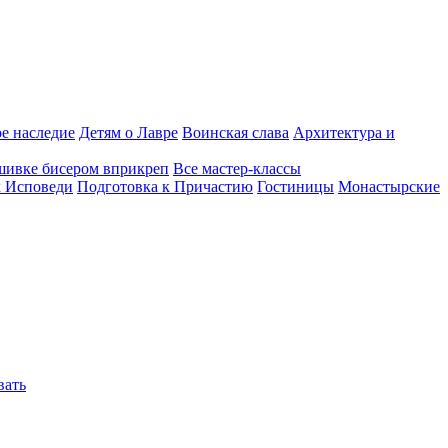
е наследие
Детям о Лавре
Воинская слава
Архитектура и
шивке бисером вприкреп
Все мастер-классы
к Исповеди
Подготовка к Причастию
Гостиницы
Монастырские
вать