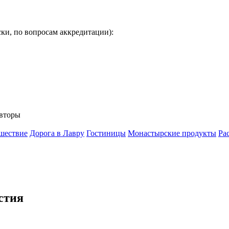
ки, по вопросам аккредитации):
вторы
шествие
Дорога в Лавру
Гостиницы
Монастырские продукты
Ра
стия