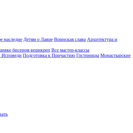
е наследие
Детям о Лавре
Воинская слава
Архитектура и
шивке бисером вприкреп
Все мастер-классы
к Исповеди
Подготовка к Причастию
Гостиницы
Монастырские
вать