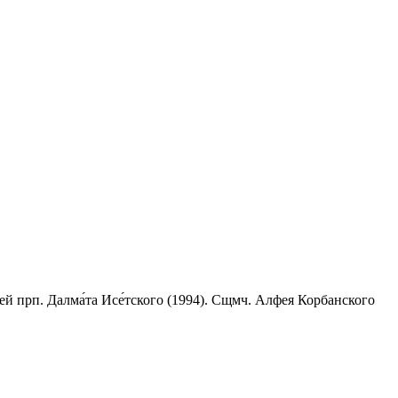
ей прп. Далма́та Исе́тского (1994). Сщмч. Алфея Корбанского