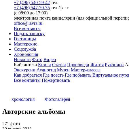
+7 (496) 540-59-42
тел.
+7 (496) 547-70-35
тел./факс
(с 08:00 до 17:00)
электронная почта канцелярии (для официальной перепис
office@lavra.ru
Все контакты
Подать записку
Гостиницы
Мастерские
Соцслужба
Хронология
Новости
Фото
Видео
Библиотека
Книги
Статьи
Проповеди
Жития
Рукописи
А
Экскурсии
Аудиогид
Музеи
Мастер-классы
Как добраться
Где поесть
Где побывать
Виртуальное путе
Все контакты
Пожертвовать
хронология
Фотогалерея
Авторские альбомы
271 фото
30 января 2013