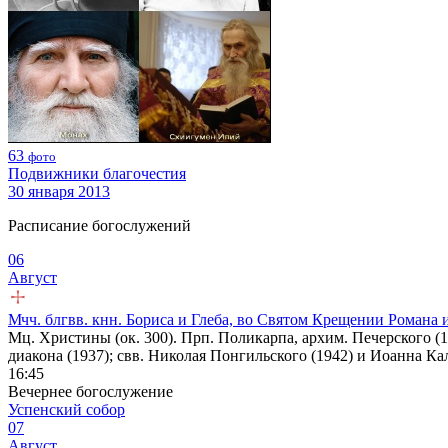
63
фото
Подвижники благочестия
30 января 2013
Расписание богослужений
06
Август
Мчч. блгвв. кнн. Бориса и Глеба, во Святом Крещении Романа 
Мц. Христины (ок. 300). Прп. Поликарпа, архим. Печерского (1
диакона (1937); свв. Николая Понгильского (1942) и Иоанна Ка
16:45
Вечернее богослужение
Успенский собор
07
Август