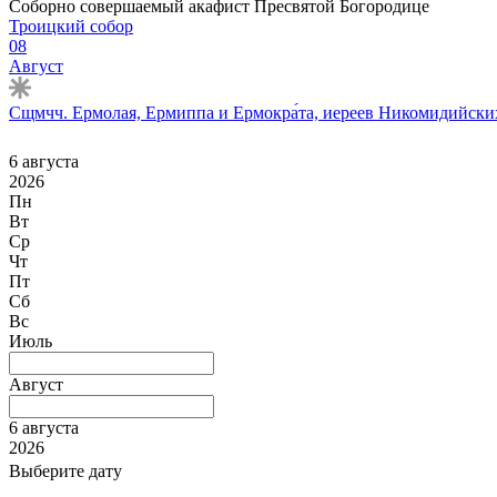
Соборно совершаемый акафист Пресвятой Богородице
Троицкий собор
08
Август
Сщмчч. Ермолая, Ермиппа и Ермокра́та, иереев Никомидийских 
6 августа
2026
Пн
Вт
Ср
Чт
Пт
Сб
Вс
Июль
Август
6 августа
2026
Выберите дату