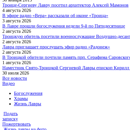
Троице-Сергиеву Лавру посетил архитектор Алексей Мамонов
4 августа 2026
В эфире радио «Вера» рассказали об иконе «Троица»
3 августа 2026
В Лавре прошли богослужения недели 9-й по Пятидесятнице
2 августа 2026
Троицкую обитель посетили военнослужащие Воздушно-десан
2 августа 2026
Лавра приглашает прослушать эфир радио «Радонеж»
2 августа 2026
В Троицкой обители почтили память прп. Серафима Саровского
1 августа 2026
Наместник Свято-Троицкой Сергиевой Лавры епископ Кирилл 
30 июля 2026
Все новости
Видео
Богослужения
Храмы
Жизнь Лавры
Подать
записку
Пожертвовать
Жизнь лавры на фото