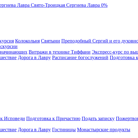
ергиева Лавра
Свято-Троицкая Сергиева Лавра
0%
курсия
Колокольня
Святыни
Преподобный Сергий и его духовно
кскурсии
я начинающих
Витражи в технике Тиффани
Экспресс-курс по вы
шествие
Дорога в Лавру
Расписание богослужений
Подготовка 
 к Исповеди
Подготовка к Причастию
Подать записку
Пожертво
шествие
Дорога в Лавру
Гостиницы
Монастырские продукты