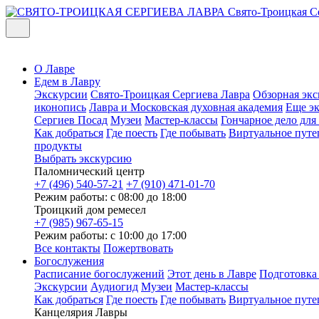
Свято-Троицкая С
О Лавре
Едем в Лавру
Экскурсии
Свято-Троицкая Сергиева Лавра
Обзорная экс
иконопись
Лавра и Московская духовная академия
Еще э
Сергиев Посад
Музеи
Мастер-классы
Гончарное дело дл
Как добраться
Где поесть
Где побывать
Виртуальное путе
продукты
Выбрать экскурсию
Паломнический центр
+7 (496) 540-57-21
+7 (910) 471-01-70
Режим работы: с 08:00 до 18:00
Троицкий дом ремесел
+7 (985) 967-65-15
Режим работы: с 10:00 до 17:00
Все контакты
Пожертвовать
Богослужения
Расписание богослужений
Этот день в Лавре
Подготовка
Экскурсии
Аудиогид
Музеи
Мастер-классы
Как добраться
Где поесть
Где побывать
Виртуальное путе
Канцелярия Лавры