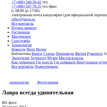
+7 (496) 540-59-42
тел.
+7 (496) 547-70-35
тел./факс
(с 08:00 до 17:00)
электронная почта канцелярии (для официальной перепис
office@lavra.ru
Все контакты
Подать записку
Гостиницы
Мастерские
Соцслужба
Хронология
Новости
Фото
Видео
Библиотека
Книги
Статьи
Проповеди
Жития
Рукописи
А
Экскурсии
Аудиогид
Музеи
Мастер-классы
Как добраться
Где поесть
Где побывать
Виртуальное путе
Все контакты
Пожертвовать
хронология
Фотогалерея
Лавра всегда удивительная
881 фото
30 января 2013