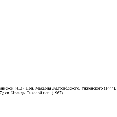
́ннской (413). Прп. Макария Желтово́дского, У́нженского (1444
); св. Ираиды Тихо́вой исп. (1967).