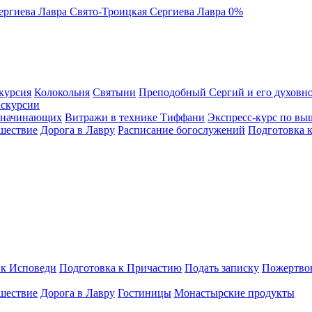
ергиева Лавра
Свято-Троицкая Сергиева Лавра
0%
курсия
Колокольня
Святыни
Преподобный Сергий и его духовно
кскурсии
я начинающих
Витражи в технике Тиффани
Экспресс-курс по вы
шествие
Дорога в Лавру
Расписание богослужений
Подготовка 
 к Исповеди
Подготовка к Причастию
Подать записку
Пожертво
шествие
Дорога в Лавру
Гостиницы
Монастырские продукты