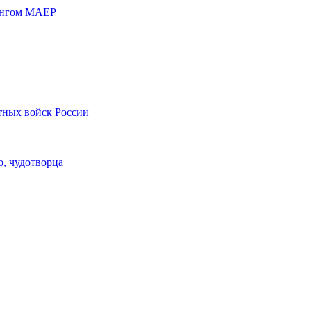
дингом МАЕР
тных войск России
, чудотворца