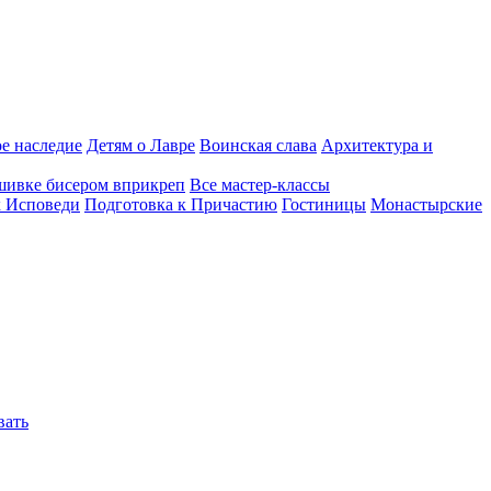
е наследие
Детям о Лавре
Воинская слава
Архитектура и
шивке бисером вприкреп
Все мастер-классы
к Исповеди
Подготовка к Причастию
Гостиницы
Монастырские
вать