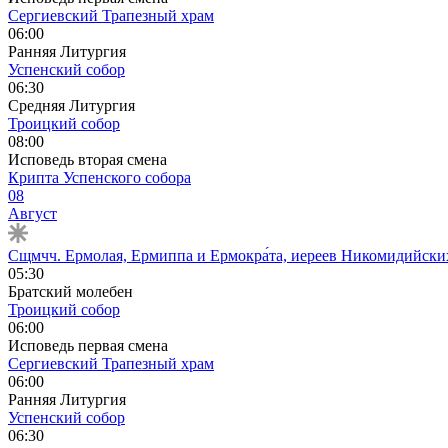
Сергиевский Трапезный храм
06:00
Ранняя Литургия
Успенский собор
06:30
Средняя Литургия
Троицкий собор
08:00
Исповедь вторая смена
Крипта Успенского собора
08
Август
Сщмчч. Ермолая, Ермиппа и Ермокра́та, иереев Никомидийских 
05:30
Братский молебен
Троицкий собор
06:00
Исповедь первая смена
Сергиевский Трапезный храм
06:00
Ранняя Литургия
Успенский собор
06:30