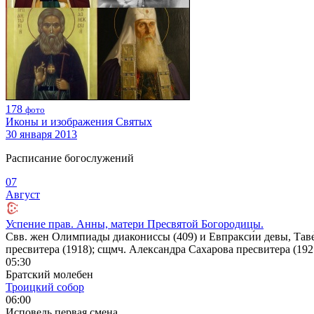
178
фото
Иконы и изображения Святых
30 января 2013
Расписание богослужений
07
Август
Успение прав. Анны, матери Пресвятой Богородицы.
Свв. жен Олимпиады диакониссы (409) и Евпракси́и девы, Таве
пресвитера (1918); сщмч. Александра Сахарова пресвитера (1927
05:30
Братский молебен
Троицкий собор
06:00
Исповедь первая смена