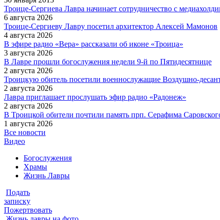
Троице-Сергиева Лавра начинает сотрудничество с медиахол
6 августа 2026
Троице-Сергиеву Лавру посетил архитектор Алексей Мамонов
4 августа 2026
В эфире радио «Вера» рассказали об иконе «Троица»
3 августа 2026
В Лавре прошли богослужения недели 9-й по Пятидесятнице
2 августа 2026
Троицкую обитель посетили военнослужащие Воздушно-десан
2 августа 2026
Лавра приглашает прослушать эфир радио «Радонеж»
2 августа 2026
В Троицкой обители почтили память прп. Серафима Саровского
1 августа 2026
Все новости
Видео
Богослужения
Храмы
Жизнь Лавры
Подать
записку
Пожертвовать
Жизнь лавры на фото