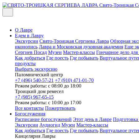
Свято-Троицкая С
О Лавре
Едем в Лавру
Экскурсии
Свято-Троицкая Сергиева Лавра
Обзорная экс
иконопись
Лавра и Московская духовная академия
Еще э
Сергиев Посад
Музеи
Мастер-классы
Гончарное дело дл
Как добраться
Где поесть
Где побывать
Виртуальное путе
продукты
Выбрать экскурсию
Паломнический центр
+7 (496) 540-57-21
+7 (910) 471-01-70
Режим работы: с 08:00 до 18:00
Троицкий дом ремесел
+7 (985) 967-65-15
Режим работы: с 10:00 до 17:00
Все контакты
Пожертвовать
Богослужения
Расписание богослужений
Этот день в Лавре
Подготовка
Экскурсии
Аудиогид
Музеи
Мастер-классы
Как добраться
Где поесть
Где побывать
Виртуальное путе
Канцелярия Лавры