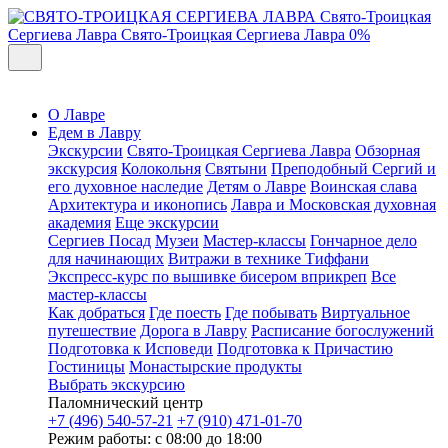
Свято-Троицкая
Сергиева Лавра
Свято-Троицкая Сергиева Лавра
0%
О Лавре
Едем в Лавру
Экскурсии
Свято-Троицкая Сергиева Лавра
Обзорная
экскурсия
Колокольня
Святыни
Преподобный Сергий и
его духовное наследие
Детям о Лавре
Воинская слава
Архитектура и иконопись
Лавра и Московская духовная
академия
Еще экскурсии
Сергиев Посад
Музеи
Мастер-классы
Гончарное дело
для начинающих
Витражи в технике Тиффани
Экспресс-курс по вышивке бисером вприкреп
Все
мастер-классы
Как добраться
Где поесть
Где побывать
Виртуальное
путешествие
Дорога в Лавру
Расписание богослужений
Подготовка к Исповеди
Подготовка к Причастию
Гостиницы
Монастырские продукты
Выбрать экскурсию
Паломнический центр
+7 (496) 540-57-21
+7 (910) 471-01-70
Режим работы: с 08:00 до 18:00