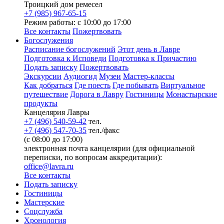
Троицкий дом ремесел
+7 (985) 967-65-15
Режим работы: с 10:00 до 17:00
Все контакты
Пожертвовать
Богослужения
Расписание богослужений
Этот день в Лавре
Подготовка к Исповеди
Подготовка к Причастию
Подать записку
Пожертвовать
Экскурсии
Аудиогид
Музеи
Мастер-классы
Как добраться
Где поесть
Где побывать
Виртуальное
путешествие
Дорога в Лавру
Гостиницы
Монастырские
продукты
Канцелярия Лавры
+7 (496) 540-59-42
тел.
+7 (496) 547-70-35
тел./факс
(с 08:00 до 17:00)
электронная почта канцелярии (для официальной
переписки, по вопросам аккредитации):
office@lavra.ru
Все контакты
Подать записку
Гостиницы
Мастерские
Соцслужба
Хронология