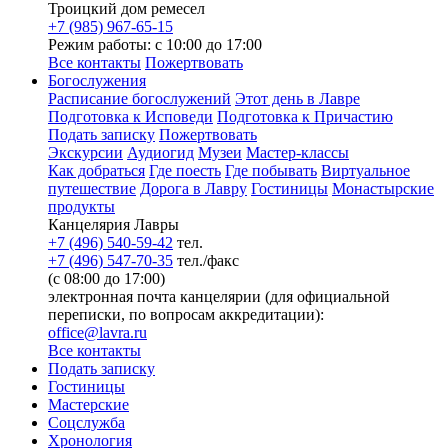
Троицкий дом ремесел
+7 (985) 967-65-15
Режим работы: с 10:00 до 17:00
Все контакты
Пожертвовать
Богослужения
Расписание богослужений
Этот день в Лавре
Подготовка к Исповеди
Подготовка к Причастию
Подать записку
Пожертвовать
Экскурсии
Аудиогид
Музеи
Мастер-классы
Как добраться
Где поесть
Где побывать
Виртуальное
путешествие
Дорога в Лавру
Гостиницы
Монастырские
продукты
Канцелярия Лавры
+7 (496) 540-59-42
тел.
+7 (496) 547-70-35
тел./факс
(с 08:00 до 17:00)
электронная почта канцелярии (для официальной
переписки, по вопросам аккредитации):
office@lavra.ru
Все контакты
Подать записку
Гостиницы
Мастерские
Соцслужба
Хронология