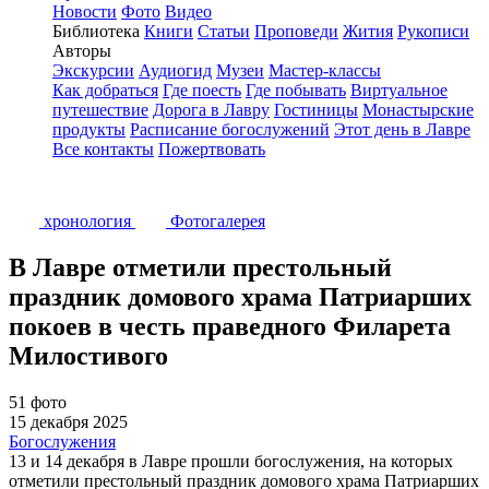
Новости
Фото
Видео
Библиотека
Книги
Статьи
Проповеди
Жития
Рукописи
Авторы
Экскурсии
Аудиогид
Музеи
Мастер-классы
Как добраться
Где поесть
Где побывать
Виртуальное
путешествие
Дорога в Лавру
Гостиницы
Монастырские
продукты
Расписание богослужений
Этот день в Лавре
Все контакты
Пожертвовать
хронология
Фотогалерея
В Лавре отметили престольный
праздник домового храма Патриарших
покоев в честь праведного Филарета
Милостивого
51 фото
15 декабря 2025
Богослужения
13 и 14 декабря в Лавре прошли богослужения, на которых
отметили престольный праздник домового храма Патриарших