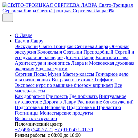
Свято-Троицкая
Сергиева Лавра
Свято-Троицкая Сергиева Лавра
0%
О Лавре
Едем в Лавру
Экскурсии
Свято-Троицкая Сергиева Лавра
Обзорная
экскурсия
Колокольня
Святыни
Преподобный Сергий и
его духовное наследие
Детям о Лавре
Воинская слава
Архитектура и иконопись
Лавра и Московская духовная
академия
Еще экскурсии
Сергиев Посад
Музеи
Мастер-классы
Гончарное дело
для начинающих
Витражи в технике Тиффани
Экспресс-курс по вышивке бисером вприкреп
Все
мастер-классы
Как добраться
Где поесть
Где побывать
Виртуальное
путешествие
Дорога в Лавру
Расписание богослужений
Подготовка к Исповеди
Подготовка к Причастию
Гостиницы
Монастырские продукты
Выбрать экскурсию
Паломнический центр
+7 (496) 540-57-21
+7 (910) 471-01-70
Режим работы: с 08:00 до 18:00