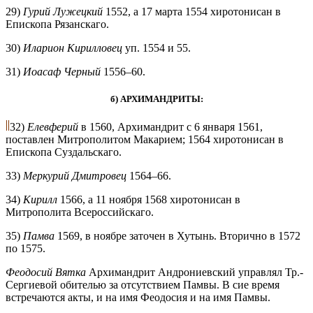
29)
Гурий Лужецкий
1552, а 17 марта 1554 хиротонисан в
Епископа Рязанскаго.
30)
Иларион Кирилловец
уп. 1554 и 55.
31)
Иоасаф Черный
1556–60.
б) АРХИМАНДРИТЫ:
32)
Елевферий
в 1560, Архимандрит с 6 января 1561,
поставлен Митрополитом Макарием; 1564 хиротонисан в
Епископа Суздальскаго.
33)
Меркурий Дмитровец
1564–66.
34)
Кирилл
1566, а 11 ноября 1568 хиротонисан в
Митрополита Всероссийскаго.
35)
Памва
1569, в ноябре заточен в Хутынь. Вторично в 1572
по 1575.
Феодосий Вятка
Архимандрит Андрониевский управлял Тр.-
Сергиевой обителью за отсутствием Памвы. В сие время
встречаются акты, и на имя Феодосия и на имя Памвы.