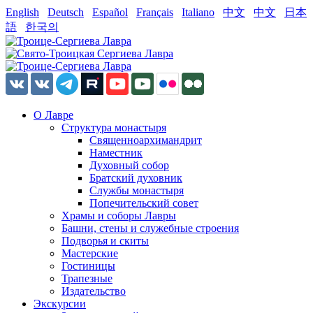
English
Deutsch
Español
Français
Italiano
中文
中文
日本
語
한국의
О Лавре
Структура монастыря
Священноархимандрит
Наместник
Духовный собор
Братский духовник
Службы монастыря
Попечительский совет
Храмы и соборы Лавры
Башни, стены и служебные строения
Подворья и скиты
Мастерские
Гостиницы
Трапезные
Издательство
Экскурсии