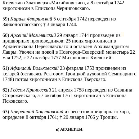
Киевскаго Златоверхо-Михайловскаго, а 8 сентября 1742
хиротонисан в Епископа Черниговскаго.
59)
Кирилл Флоринский
5 сентября 1742 переведен из
Заиконоспасскаго; † 3 января 1744.
60)
Арсений Могилянский
29 января 1744 произведен из
придворных проповедников; 25 июня хиротонисан в
Архиепископа Переяславскаго и оставлен Архимандритом
Лавры. Уволен на покой в Новгород-Северский монастырь 22
мая 1752, с 22 октября 1757 Митрополит Киевский.
61)
Афанасий Вольховский
23 февраля 1753 произведен из
келарей (оставаясь Ректором Троицкой духовной Семинарии с
1748) потом хиротонисан в Епископа Тверскаго.
62)
Гедеон Криновский
21 апреля 1758 переведен из Саввина
Сторожевскаго, а 7 октября 1761 хиротонисан в Епископа
Псковскаго.
63)
Лаврентий Хоцятовский
из регентов придворнаго хора,
определен 8 октября 1761; † 20 января 1766 у Троицы.
в) АРХИЕРЕИ: