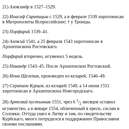
21)
Александр
в 1527–1529.
22)
Иоасаф Скрипицын
с 1529, а в феврале 1539 хиротонисан
в Митрополиты Всероссийские; † у Троицы.
23)
Порфирий
1539–41.
24)
Алексий
1541, а 25 февраля 1543 хиротонисан в
Архиепископа Ростовскаго.
Порфирий
вторично, игуменил 5 недель.
25)
Никандр
1543–45. После Архиепископ Ростовский.
26)
Иона Щелепин
, произведен из келарей, 1546–49.
27)
Серапион Курцов
, из келарей 1549, а 14 июня 1551
хиротонисан в Архиепископа Новгородскаго.
1
28)
Артемий пустынник
1551, чрез 6
/
месяцев оставил
2
игуменство, а в январе 1554, обличенный в ереси, сослан в
Соловки. Оттуда ушел в Литву и там, по свидетельству
Курбскаго, много потрудился в поддержании Православия
своими посланиями.