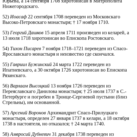
Юрьева, а 14 сентября 1708 хиротонисан в Митрополита
Нижегородскаго.
52)
Иоасаф
22 сентября 1708 переведен из Московскаго
Высоко-Петровскаго монастыря; † 17 ноября 1710.
53)
Георгий Дашков
15 апреля 1711 произведен из келарей, а
13 июля 1718 хиротонисан во Епископа Ростовскаго.
54)
Тихон Писарев
7 ноября 1718–1721 переведен из Спасо-
Ярославскаго монастыря и неизвестно где скончался.
55)
Гавриил Бужинский
24 марта 1722 переведен из
Ипатиевскаго, а 30 октября 1726 хиротонисан во Епископа
Рязанскаго.
56)
Варлаам Высоцкий
13 ноября 1726 переведен из
Переяславскаго Данилова монастыря; † 25 июля 1737 в С.-
Петербурге и погребен в Троице-Сергиевой пустыни (близ
Стрельны), им основанной.
57)
Арсений Воронов
Архимандрит Спасо-Прилуцкаго
монастыря, определен 27 января 1737 в келари, а 18 октября
1738 в настоятеля, но отказался; † 24 марта 1740.
58)
Амвросий Дубневич
31 декабря 1738 переведен из