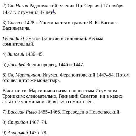
2)
Св. Никон
Радонежский, ученик Пр. Сергия †17 ноября
1
1427 г. Игуменил 37 лет
.
3)
Савва
с 1428 г. Упоминается в грамате В. К. Василья
Васильевича.
Геннадий
Саматов (записан в синодике). Весьма
сомнительный.
4)
Зиновий
1436–45.
5)
Досифей
Звенигородец, 1446 и 1447.
6)
Св. Мартиниан
, Игумен Ферапонтовский 1447–54. Потом
отошел в тот же монастырь.
В житии cв. Мартиниана назван он шестым Игуменом
Троицким; следовательно, Геннадий Саматов, ни в каких
актах не упоминаемый, весьма сомнителен.
7)
Вассиан Рыло
1455–1466. Переведен в Новоспасский.
8)
Спиридон
1467–74.
9)
Авраамий
1475–78.