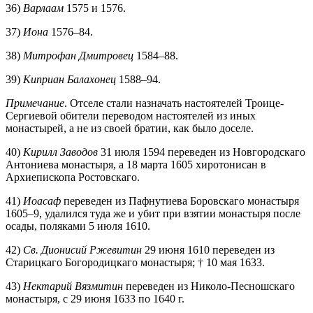
36)
Варлаам
1575 и 1576.
37)
Иона
1576–84.
38)
Митрофан Дмитровец
1584–88.
39)
Киприан Балахонец
1588–94.
Примечание
. Отселе стали назначать настоятелей Троице-
Сергиевой обители переводом настоятелей из иных
монастырей, а не из своей братии, как было доселе.
40)
Кирилл Заводов
31 июля 1594 переведен из Новгородскаго
Антониева монастыря, а 18 марта 1605 хиротонисан в
Архиепископа Ростовскаго.
41)
Иоасаф
переведен из Пафнутиева Боровскаго монастыря
1605–9, удалился туда же и убит при взятии монастыря после
осады, поляками 5 июля 1610.
42)
Св. Дионисий Ржевитин
29 июня 1610 переведен из
Старицкаго Богородицкаго монастыря; † 10 мая 1633.
43)
Нектарий Вязмитин
переведен из Николо-Песношскаго
монастыря, с 29 июня 1633 по 1640 г.