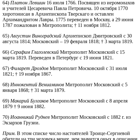
64)
Платон Левшин
16 июля 1766. Посвящен из иеромонахов
и учителей Цесаревича Павла Петровича. 10 октября 1770
хиротонисан в Архиепископа Тверскаго и оставлен
Архимандритом Лавры. 1775 переведен в Москву, а 29 июня
1787 пожалован в Митрополита; † 11 ноября 1812.
65)
Августин Виноградский
Архиепископ Дмитровский с 30
августа 1814; Московский – 19 февраля 1818; † 3 марта 1819.
66)
Серафим Глаголевский
Митрополит Московский с 15
марта 1819. Переведен в Петербург с 19 июня 1821.
67)
Филарет Дроздов
Митрополит Московский с 31 июля
1821; † 19 ноября 1867.
68)
Иннокентий Вениаминов
Митрополит Московский с 5
января 1868; † 31 марта 1879.
69)
Макарий Булгаков
Митрополит Московский с 8 апреля
1879 † 9 июня 1882.
70)
Иоанникий Руднев
Митрополит Московский с 1882 г. из
Экзархов Грузии.
Прим
. В этом списке число настоятелей Троице-Сергиевой
обители на три человека менее, чем значится оных в описании