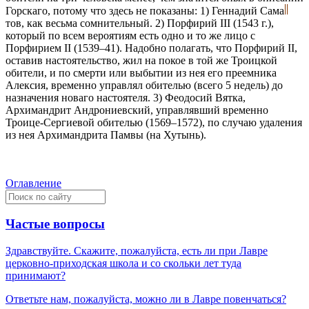
Горскаго, потому что здесь не показаны: 1) Геннадий Сама
тов, как весьма сомнительный. 2) Порфирий III (1543 г.),
который по всем вероятиям есть одно и то же лицо с
Порфирием II (1539–41). Надобно полагать, что Порфирий II,
оставив настоятельство, жил на покое в той же Троицкой
обители, и по смерти или выбытии из нея его преемника
Алексия, временно управлял обителью (всего 5 недель) до
назначения новаго настоятеля. 3) Феодосий Вятка,
Архимандрит Андрониевский, управлявший временно
Троице-Сергиевой обителью (1569–1572), по случаю удаления
из нея Архимандрита Памвы (на Хутынь).
Оглавление
Частые вопросы
Здравствуйте. Скажите, пожалуйста, есть ли при Лавре
церковно-приходская школа и со скольки лет туда
принимают?
Ответьте нам, пожалуйста, можно ли в Лавре повенчаться?