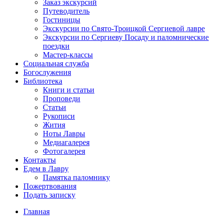
Заказ экскурсий
Путеводитель
Гостиницы
Экскурсии по Свято-Троицкой Сергиевой лавре
Экскурсии по Сергиеву Посаду и паломнические
поездки
Мастер-классы
Социальная служба
Богослужения
Библиотека
Книги и статьи
Проповеди
Статьи
Рукописи
Жития
Ноты Лавры
Медиагалерея
Фотогалерея
Контакты
Едем в Лавру
Памятка паломнику
Пожертвования
Подать записку
Главная