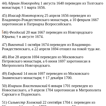
44)
Адриан Новгородец
1 августа 1640 переведен из Толгскаго
монастыря; † 1 марта 1656.
45)
Иоасаф Новоторжец
25 апреля 1656 переведен из
Владимиро-Рождественскаго монастыря, а 10 февраля 1667
хиротонисан в Патриарха Всероссийскаго.
46)
Феодосий
20 мая 1667 переведен из Новгородскаго
Юрьева; † в августе 1674.
47)
Викентий
1 октября 1674 переведен из Владимиро-
Рождественскаго, а 22 апреля 1694 отошел на покой туда же.
48)
Иов
28 апреля 1694 переведен из Московскаго
Петровскаго монастыря, а 6 июня 1697 хиротонисан в
Митрополита Новгородскаго.
49)
Евфимий
14 июля 1697 переведен из Московскаго
Знаменскаго монастыря; † 17 декабря 1700.
50)
Иларион Властевинский
6 января 1701 переведен из
Новоспасскаго, а 9 апреля 1704 хиротонисан в Митрополита
Сарскаго и Подонскаго.
51)
Сильвестр Холмский
22 сентября 1704 г. переведен из