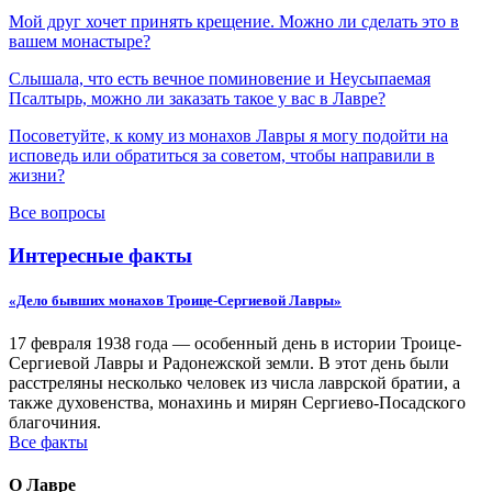
Мой друг хочет принять крещение. Можно ли сделать это в
вашем монастыре?
Слышала, что есть вечное поминовение и Неусыпаемая
Псалтырь, можно ли заказать такое у вас в Лавре?
Посоветуйте, к кому из монахов Лавры я могу подойти на
исповедь или обратиться за советом, чтобы направили в
жизни?
Все вопросы
Интересные факты
«Дело бывших монахов Троице-Сергиевой Лавры»
17 февраля 1938 года — особенный день в истории Троице-
Сергиевой Лавры и Радонежской земли. В этот день были
расстреляны несколько человек из числа лаврской братии, а
также духовенства, монахинь и мирян Сергиево-Посадского
благочиния.
Все факты
О Лавре