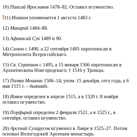
10)
Паисий Ярославов
1478–82. Оставил игуменство.
11)
Иоаким
упоминается 1 августа 1483 г.
12)
Макарий
1484–88.
13)
Афанасий Сук
1489 и 90.
14)
Симон
с 1490, а 22 сентября 1495 хиротонисан в
Митрополита Всероссийскаго.
15)
Св. Серапион
с 1495, а 15 января 1506 хиротонисан в
Архиепископа Новгородскаго; † 1516 у Троицы.
17)
Памва Мошнин
1506–14; упом. 15 декабря, сего года, а 6
мая 1515 г. – бывший.
18)
Иаков
определен в апреле 1515, а в 1520 г. 8 ноября
оставил игуменство.
19)
Порфирий
определен 2 февраля 1521, а в 1525 г., в
сентябре, оставил игуменство.
20)
Арсений Сухарусов
игуменил в Лавре в 1525–27. Потом
основал Вологодский Арсеньев монастырь.