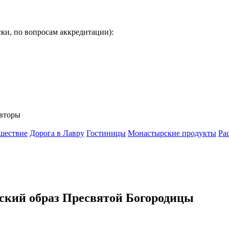
ки, по вопросам аккредитации):
вторы
шествие
Дорога в Лавру
Гостиницы
Монастырские продукты
Ра
ский образ Пресвятой Богородицы