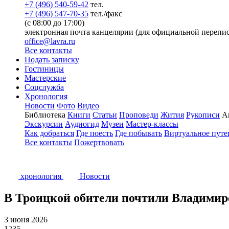
+7 (496) 540-59-42
тел.
+7 (496) 547-70-35
тел./факс
(с 08:00 до 17:00)
электронная почта канцелярии (для официальной перепис
office@lavra.ru
Все контакты
Подать записку
Гостиницы
Мастерские
Соцслужба
Хронология
Новости
Фото
Видео
Библиотека
Книги
Статьи
Проповеди
Жития
Рукописи
А
Экскурсии
Аудиогид
Музеи
Мастер-классы
Как добраться
Где поесть
Где побывать
Виртуальное путе
Все контакты
Пожертвовать
хронология
Новости
В Троицкой обители почтили Владимир
3 июня 2026
1235