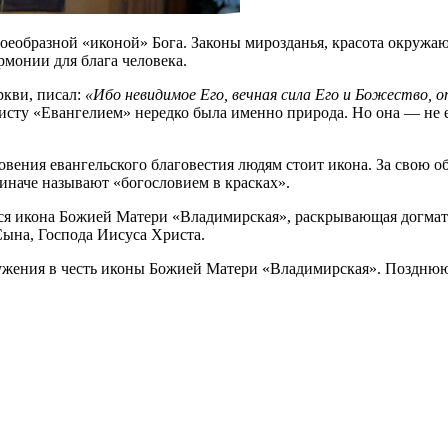
воеобразной «иконой» Бога. Законы мирозданья, красота окруж
рмонии для блага человека.
ркви, писал:
«Ибо невидимое Его, вечная сила Его и Божество,
ристу «Евангелием» нередко была именно природа. Но она — не
вения евангельского благовестия людям стоит икона. За свою о
иначе называют «богословием в красках».
тся икона Божией Матери «Владимирская», раскрывающая догмат
ына, Господа Иисуса Христа.
ужения в честь иконы Божией Матери «Владимирская». Позднюю