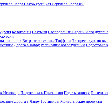
ергиева Лавра
Свято-Троицкая Сергиева Лавра
0%
курсия
Колокольня
Святыни
Преподобный Сергий и его духовно
кскурсии
я начинающих
Витражи в технике Тиффани
Экспресс-курс по вы
шествие
Дорога в Лавру
Расписание богослужений
Подготовка 
 к Исповеди
Подготовка к Причастию
Подать записку
Пожертво
шествие
Дорога в Лавру
Гостиницы
Монастырские продукты