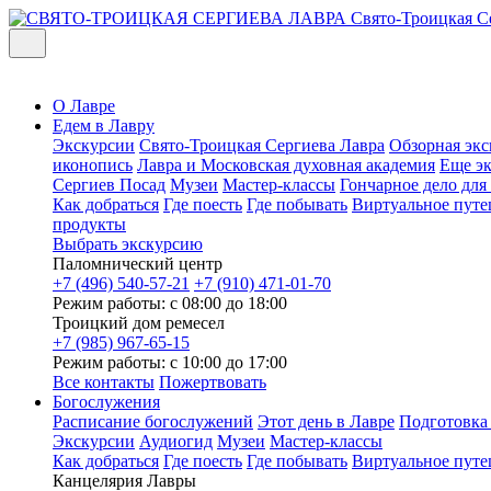
Свято-Троицкая С
О Лавре
Едем в Лавру
Экскурсии
Свято-Троицкая Сергиева Лавра
Обзорная экс
иконопись
Лавра и Московская духовная академия
Еще э
Сергиев Посад
Музеи
Мастер-классы
Гончарное дело дл
Как добраться
Где поесть
Где побывать
Виртуальное путе
продукты
Выбрать экскурсию
Паломнический центр
+7 (496) 540-57-21
+7 (910) 471-01-70
Режим работы: с 08:00 до 18:00
Троицкий дом ремесел
+7 (985) 967-65-15
Режим работы: с 10:00 до 17:00
Все контакты
Пожертвовать
Богослужения
Расписание богослужений
Этот день в Лавре
Подготовка
Экскурсии
Аудиогид
Музеи
Мастер-классы
Как добраться
Где поесть
Где побывать
Виртуальное путе
Канцелярия Лавры