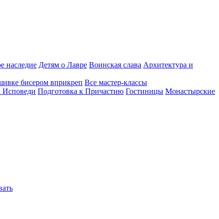
е наследие
Детям о Лавре
Воинская слава
Архитектура и
шивке бисером вприкреп
Все мастер-классы
к Исповеди
Подготовка к Причастию
Гостиницы
Монастырские
вать