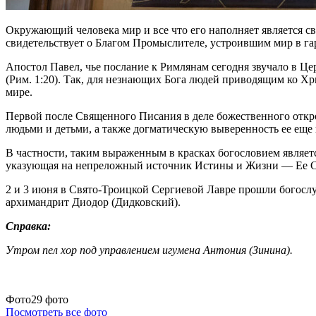
Окружающий человека мир и все что его наполняет является с
свидетельствует о Благом Промыслителе, устроившим мир в га
Апостол Павел, чье послание к Римлянам сегодня звучало в Це
(Рим. 1:20). Так, для незнающих Бога людей приводящим ко Х
мире.
Первой после Священного Писания в деле божественного откро
людьми и детьми, а также догматическую выверенность ее еще 
В частности, таким выраженным в красках богословием являе
указующая на непреложный источник Истины и Жизни — Ее С
2 и 3 июня в Свято-Троицкой Сергиевой Лавре прошли богосл
архимандрит Диодор (Дидковский).
Справка:
Утром пел хор под управлением игумена Антония (Зинина).
Фото
29 фото
Посмотреть все фото