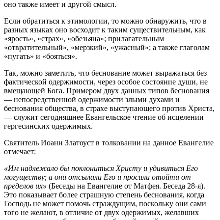
оно также имеет и другой смысл.
Если обратиться к этимологии, то можно обнаружить, что в
разных языках оно восходит к таким существительным, как
«ярость», «страх», «обезьяна»; прилагательным
«отвратительный», «мерзкий», «ужасный»; а также глаголам
«пугать» и «бояться».
Так, можно заметить, что беснование может выражаться без
фактической одержимости, через особое состояние души, не
вмещающей Бога. Примером двух данных типов беснования
— непосредственной одержимости злыми духами и
беснования общества, в страхе выступающего против Христа,
— служит сегодняшнее Евангельское чтение об исцелении
гергесинских одержимых.
Святитель Иоанн Златоуст в толковании на данное Евангелие
отмечает:
«Им надлежало бы поклониться Христу и удивиться Его
могуществу; а они отсылали Его и просили отойти от
пределов их»
(Беседы на Евангелие от Матфея. Беседа 28-я).
Это показывает более страшную степень беснования, когда
Господь не может помочь страждущим, поскольку они сами
того не желают, в отличие от двух одержимых, желавших