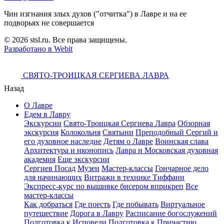
Чин изгнания злых духов ("отчитка") в Лавре и на ее
подворьях не совершается
© 2026 stsl.ru. Все права защищены.
Разработано в Webit
СВЯТО-ТРОИЦКАЯ СЕРГИЕВА ЛАВРА
Назад
О Лавре
Едем в Лавру
Экскурсии
Свято-Троицкая Сергиева Лавра
Обзорная
экскурсия
Колокольня
Святыни
Преподобный Сергий и
его духовное наследие
Детям о Лавре
Воинская слава
Архитектура и иконопись
Лавра и Московская духовная
академия
Еще экскурсии
Сергиев Посад
Музеи
Мастер-классы
Гончарное дело
для начинающих
Витражи в технике Тиффани
Экспресс-курс по вышивке бисером вприкреп
Все
мастер-классы
Как добраться
Где поесть
Где побывать
Виртуальное
путешествие
Дорога в Лавру
Расписание богослужений
Подготовка к Исповеди
Подготовка к Причастию