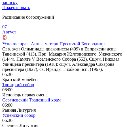
записку
Пожертвовать
Расписание богослужений
07
Август
Успение прав. Анны, матери Пресвятой Богородицы.
Свв. жен Олимпиады диакониссы (409) и Евпракси́и девы,
Таве́ннской (413). Прп. Макария Желтово́дского, У́нженского
(1444). Память V Вселенского Собора (553). Сщмч. Николая
Удинцева пресвитера (1918); сщмч. Александра Сахарова
пресвитера (1927); св. Ираиды Тихо́вой исп. (1967).
05:30
Братский молебен
Троицкий собор
06:00
Исповедь первая смена
Сергиевский Трапезный храм
06:00
Ранняя Литургия
Успенский собор
06:30
Средняя Литургия