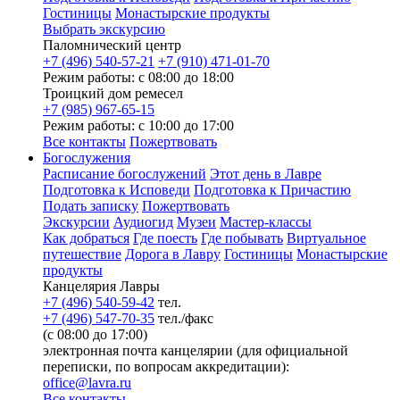
Гостиницы
Монастырские продукты
Выбрать экскурсию
Паломнический центр
+7 (496) 540-57-21
+7 (910) 471-01-70
Режим работы: с 08:00 до 18:00
Троицкий дом ремесел
+7 (985) 967-65-15
Режим работы: с 10:00 до 17:00
Все контакты
Пожертвовать
Богослужения
Расписание богослужений
Этот день в Лавре
Подготовка к Исповеди
Подготовка к Причастию
Подать записку
Пожертвовать
Экскурсии
Аудиогид
Музеи
Мастер-классы
Как добраться
Где поесть
Где побывать
Виртуальное
путешествие
Дорога в Лавру
Гостиницы
Монастырские
продукты
Канцелярия Лавры
+7 (496) 540-59-42
тел.
+7 (496) 547-70-35
тел./факс
(с 08:00 до 17:00)
электронная почта канцелярии (для официальной
переписки, по вопросам аккредитации):
office@lavra.ru
Все контакты