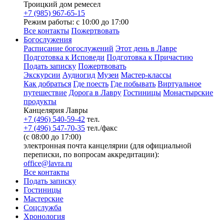
Троицкий дом ремесел
+7 (985) 967-65-15
Режим работы: с 10:00 до 17:00
Все контакты
Пожертвовать
Богослужения
Расписание богослужений
Этот день в Лавре
Подготовка к Исповеди
Подготовка к Причастию
Подать записку
Пожертвовать
Экскурсии
Аудиогид
Музеи
Мастер-классы
Как добраться
Где поесть
Где побывать
Виртуальное
путешествие
Дорога в Лавру
Гостиницы
Монастырские
продукты
Канцелярия Лавры
+7 (496) 540-59-42
тел.
+7 (496) 547-70-35
тел./факс
(с 08:00 до 17:00)
электронная почта канцелярии (для официальной
переписки, по вопросам аккредитации):
office@lavra.ru
Все контакты
Подать записку
Гостиницы
Мастерские
Соцслужба
Хронология