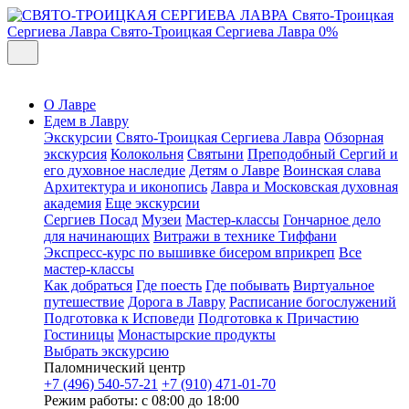
Свято-Троицкая
Сергиева Лавра
Свято-Троицкая Сергиева Лавра
0%
О Лавре
Едем в Лавру
Экскурсии
Свято-Троицкая Сергиева Лавра
Обзорная
экскурсия
Колокольня
Святыни
Преподобный Сергий и
его духовное наследие
Детям о Лавре
Воинская слава
Архитектура и иконопись
Лавра и Московская духовная
академия
Еще экскурсии
Сергиев Посад
Музеи
Мастер-классы
Гончарное дело
для начинающих
Витражи в технике Тиффани
Экспресс-курс по вышивке бисером вприкреп
Все
мастер-классы
Как добраться
Где поесть
Где побывать
Виртуальное
путешествие
Дорога в Лавру
Расписание богослужений
Подготовка к Исповеди
Подготовка к Причастию
Гостиницы
Монастырские продукты
Выбрать экскурсию
Паломнический центр
+7 (496) 540-57-21
+7 (910) 471-01-70
Режим работы: с 08:00 до 18:00