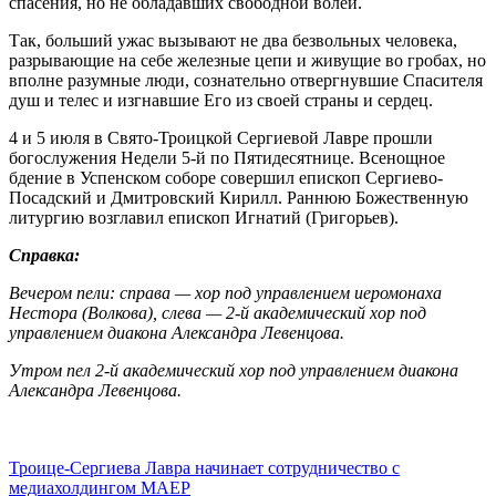
спасения, но не обладавших свободной волей.
Так, больший ужас вызывают не два безвольных человека,
разрывающие на себе железные цепи и живущие во гробах, но
вполне разумные люди, сознательно отвергнувшие Спасителя
душ и телес и изгнавшие Его из своей страны и сердец.
4 и 5 июля в Свято-Троицкой Сергиевой Лавре прошли
богослужения Недели 5-й по Пятидесятнице. Всенощное
бдение в Успенском соборе совершил епископ Сергиево-
Посадский и Дмитровский Кирилл. Раннюю Божественную
литургию возглавил епископ Игнатий (Григорьев).
Справка:
Вечером пели: справа — хор под управлением иеромонаха
Нестора (Волкова), слева — 2-й академический хор под
управлением диакона Александра Левенцова.
Утром пел 2-й академический хор под управлением диакона
Александра Левенцова.
Троице-Сергиева Лавра начинает сотрудничество с
медиахолдингом МАЕР