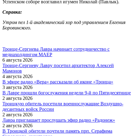
Успенском соборе возглавил игумен Николай (Павлык).
Справка:
Утром пел 1-й академический хор под управлением Евгения
Боровинского.
Троице-Сергиева Лавра начинает сотрудничество с
медиахолдингом МАЕР
6 августа 2026
Троице-Сергиеву Лавру посетил архитектор Алексей
Мамонов
4 августа 2026
В эфире радио «Вера» рассказали об иконе «Троица»
3 августа 2026
В Лавре прошли богослужения недели 9-й по Пятидесятнице
2 августа 2026
Троицкую обитель посетили военнослужащие Воздушно-
десантных войск России
2 августа 2026
Лавра приглашает прослушать эфир радио «Радонеж»
2 августа 2026
В Троицкой обители почтили память прп. Серафима