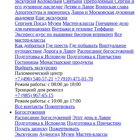
экскурсия
Колокольня
Святыни
Преподобный Сергий и
его духовное наследие
Детям о Лавре
Воинская слава
Архитектура и иконопись
Лавра и Московская духовная
академия
Еще экскурсии
Сергиев Посад
Музеи
Мастер-классы
Гончарное дело
для начинающих
Витражи в технике Тиффани
Экспресс-курс по вышивке бисером вприкреп
Все
мастер-классы
Как добраться
Где поесть
Где побывать
Виртуальное
путешествие
Дорога в Лавру
Расписание богослужений
Подготовка к Исповеди
Подготовка к Причастию
Гостиницы
Монастырские продукты
Выбрать экскурсию
Паломнический центр
+7 (496) 540-57-21
+7 (910) 471-01-70
Режим работы: с 08:00 до 18:00
Троицкий дом ремесел
+7 (985) 967-65-15
Режим работы: с 10:00 до 17:00
Все контакты
Пожертвовать
Богослужения
Расписание богослужений
Этот день в Лавре
Подготовка к Исповеди
Подготовка к Причастию
Подать записку
Пожертвовать
Экскурсии
Аудиогид
Музеи
Мастер-классы