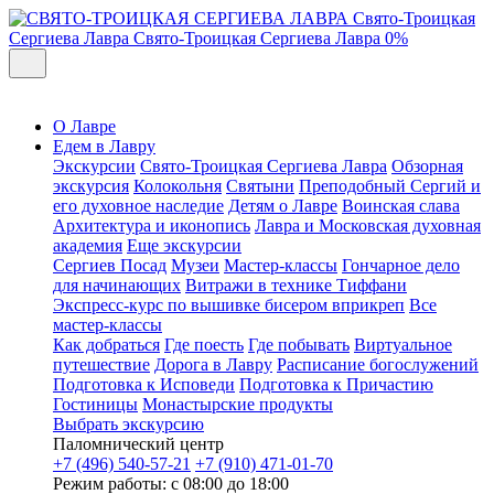
Свято-Троицкая
Сергиева Лавра
Свято-Троицкая Сергиева Лавра
0%
О Лавре
Едем в Лавру
Экскурсии
Свято-Троицкая Сергиева Лавра
Обзорная
экскурсия
Колокольня
Святыни
Преподобный Сергий и
его духовное наследие
Детям о Лавре
Воинская слава
Архитектура и иконопись
Лавра и Московская духовная
академия
Еще экскурсии
Сергиев Посад
Музеи
Мастер-классы
Гончарное дело
для начинающих
Витражи в технике Тиффани
Экспресс-курс по вышивке бисером вприкреп
Все
мастер-классы
Как добраться
Где поесть
Где побывать
Виртуальное
путешествие
Дорога в Лавру
Расписание богослужений
Подготовка к Исповеди
Подготовка к Причастию
Гостиницы
Монастырские продукты
Выбрать экскурсию
Паломнический центр
+7 (496) 540-57-21
+7 (910) 471-01-70
Режим работы: с 08:00 до 18:00