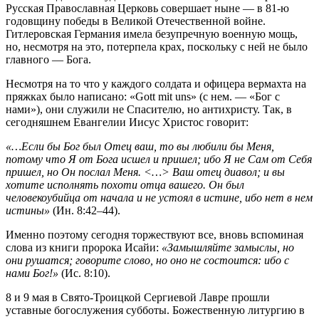
Русская Православная Церковь совершает ныне — в 81-ю
годовщину победы в Великой Отечественной войне.
Гитлеровская Германия имела безупречную военную мощь,
но, несмотря на это, потерпела крах, поскольку с ней не было
главного — Бога.
Несмотря на то что у каждого солдата и офицера вермахта на
пряжках было написано: «Gott mit uns» (с нем. — «Бог с
нами»), они служили не Спасителю, но антихристу. Так, в
сегодняшнем Евангелии Иисус Христос говорит:
«…Если бы Бог был Отец ваш, то вы любили бы Меня,
потому что Я от
Бога исшел и пришел; ибо Я не Сам от Себя
пришел, но Он послал Меня. <…> Ваш отец диавол; и вы
хотите исполнять похоти отца вашего. Он был
человекоубийца от начала и не устоял в истине, ибо нет в нем
истины»
(Ин. 8:42–44).
Именно поэтому сегодня торжествуют все, вновь вспоминая
слова из книги пророка Исайи:
«Замышляйте замыслы, но
они рушатся; говорите слово, но оно не состоится: ибо с
нами Бог!»
(Ис. 8:10).
8 и 9 мая в Свято-Троицкой Сергиевой Лавре прошли
уставные богослужения субботы. Божественную литургию в