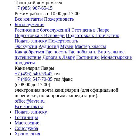
Троицкий дом ремесел
+7 (985) 967-65-15
Режим работы: с 10:00 до 17:00
Все контакты
Пожертвовать
Богослужения
Расписание богослужений
Этот день в Лавре
Подготовка к Исповеди
Подготовка к Причастию
Подать записку
Пожертвовать
Экскурсии
Аудиогид
Музеи
Мастер-классы
Как добраться
Где поесть
Где побывать
Виртуальное
путешествие
Дорога в Лавру
Гостиницы
Монастырские
продукты
Канцелярия Лавры
+7 (496) 540-59-42
тел.
+7 (496) 547-70-35
тел./факс
(с 08:00 до 17:00)
электронная почта канцелярии (для официальной
переписки, по вопросам аккредитации):
office@lavra.ru
Все контакты
Подать записку
Гостиницы
Мастерские
Соцслужба
Хронология