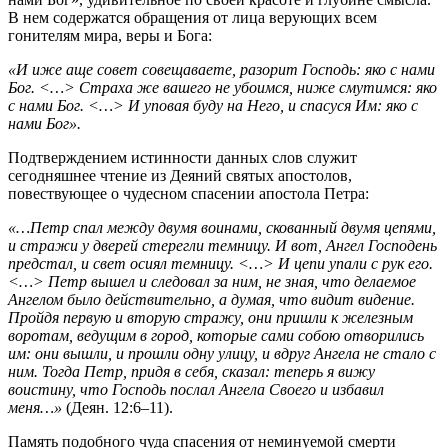
В нем содержатся обращения от лица верующих всем
гонителям мира, веры и Бога:
«И иже аще совет совещаваете, разорит Господь: яко с нами
Бог. <…> Страха же вашего не убоимся, ниже смутимся: яко
с нами Бог. <…> И уповая буду на Него, и спасуся Им: яко с
нами Бог».
Подтверждением истинности данных слов служит
сегодняшнее чтение из Деяний святых апостолов,
повествующее о чудесном спасении апостола Петра:
«…Петр спал между двумя воинами, скованный двумя цепями,
и стражи у дверей стерегли темницу. И вот, Ангел Господень
предстал, и свет осиял темницу. <…> И цепи упали с рук его.
<…> Петр вышел и следовал за ним, не зная, что делаемое
Ангелом было действительно, а думая, что видит видение.
Пройдя первую и вторую стражу, они пришли к железным
воротам, ведущим в город, которые сами собою отворились
им: они вышли, и прошли одну улицу, и вдруг Ангела не стало с
ним. Тогда Петр, придя в себя, сказал: теперь я вижу
воистину, что Господь послал Ангела Своего и избавил
меня…»
(Деян. 12:6–11).
Память подобного чуда спасения от неминуемой смерти