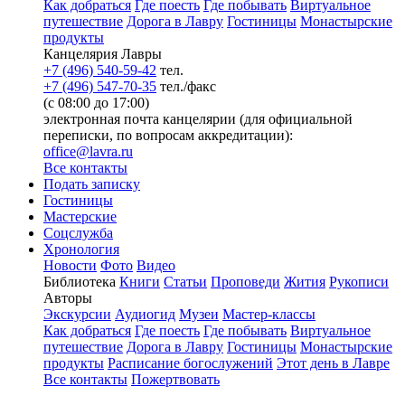
Как добраться
Где поесть
Где побывать
Виртуальное
путешествие
Дорога в Лавру
Гостиницы
Монастырские
продукты
Канцелярия Лавры
+7 (496) 540-59-42
тел.
+7 (496) 547-70-35
тел./факс
(с 08:00 до 17:00)
электронная почта канцелярии (для официальной
переписки, по вопросам аккредитации):
office@lavra.ru
Все контакты
Подать записку
Гостиницы
Мастерские
Соцслужба
Хронология
Новости
Фото
Видео
Библиотека
Книги
Статьи
Проповеди
Жития
Рукописи
Авторы
Экскурсии
Аудиогид
Музеи
Мастер-классы
Как добраться
Где поесть
Где побывать
Виртуальное
путешествие
Дорога в Лавру
Гостиницы
Монастырские
продукты
Расписание богослужений
Этот день в Лавре
Все контакты
Пожертвовать