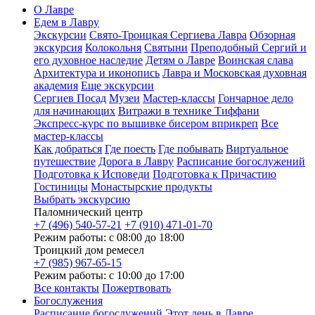
О Лавре
Едем в Лавру
Экскурсии
Свято-Троицкая Сергиева Лавра
Обзорная
экскурсия
Колокольня
Святыни
Преподобный Сергий и
его духовное наследие
Детям о Лавре
Воинская слава
Архитектура и иконопись
Лавра и Московская духовная
академия
Еще экскурсии
Сергиев Посад
Музеи
Мастер-классы
Гончарное дело
для начинающих
Витражи в технике Тиффани
Экспресс-курс по вышивке бисером вприкреп
Все
мастер-классы
Как добраться
Где поесть
Где побывать
Виртуальное
путешествие
Дорога в Лавру
Расписание богослужений
Подготовка к Исповеди
Подготовка к Причастию
Гостиницы
Монастырские продукты
Выбрать экскурсию
Паломнический центр
+7 (496) 540-57-21
+7 (910) 471-01-70
Режим работы: с 08:00 до 18:00
Троицкий дом ремесел
+7 (985) 967-65-15
Режим работы: с 10:00 до 17:00
Все контакты
Пожертвовать
Богослужения
Расписание богослужений
Этот день в Лавре