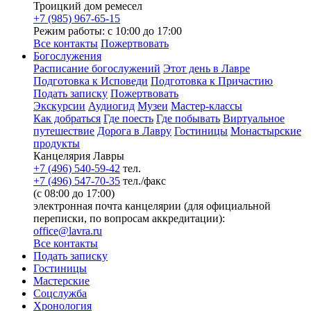
Троицкий дом ремесел
+7 (985) 967-65-15
Режим работы: с 10:00 до 17:00
Все контакты
Пожертвовать
Богослужения
Расписание богослужений
Этот день в Лавре
Подготовка к Исповеди
Подготовка к Причастию
Подать записку
Пожертвовать
Экскурсии
Аудиогид
Музеи
Мастер-классы
Как добраться
Где поесть
Где побывать
Виртуальное
путешествие
Дорога в Лавру
Гостиницы
Монастырские
продукты
Канцелярия Лавры
+7 (496) 540-59-42
тел.
+7 (496) 547-70-35
тел./факс
(с 08:00 до 17:00)
электронная почта канцелярии (для официальной
переписки, по вопросам аккредитации):
office@lavra.ru
Все контакты
Подать записку
Гостиницы
Мастерские
Соцслужба
Хронология