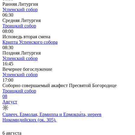
Ранняя Литургия
Успенский собор
06:30
Средняя Литургия
Троицкий собор
08:00
Исповедь вторая смена
Крипта Успенского собора
08:30
Поздняя Литургия
Успенский собор
16:45
Вечернее богослужение
Успенский собор
17:00
Соборно совершаемый акафист Пресвятой Богородице
Троицкий собор
08
Август
Сщмчч. Ермолая, Ермиппа и Ермокра́та, иереев
Никомидийских (ок. 305).
6 августа