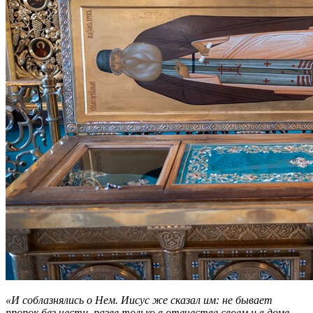
«И соблазнялись о Нем. Иисус же сказал им: не бывает
пророк без чести, разве только в отечестве своем и в доме