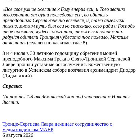
«Все свое умное желание к Богу вперил еси, и Того званию
невозвратно от души последовал еси, во обитель
преподобнаго Сергия конечно вселився, и, тамо ангельски
пожив, многим путь был еси ко спасению, сего ради и Господь
тебе прослави, чудесы обогатив, темже вси вопием ти:
радуйся обители Троицкия чудесоточное похвало, Максиме
отче наш»
(седален по кафизме, глас 8).
3 и 4 июля в 30-летнюю годовщину обретения мощей
преподобного Максима Грека в Свято-Троицкой Сергиевой
Лавре прошли уставные богослужения. Божественную
литургию в Успенском соборе возглавил архимандрит Диодор
(Дидковский).
Справка:
Утром пел 1-й академический хор под управлением Никиты
Зюлина.
Троице-Сергиева Лавра начинает сотрудничество с
медиахолдингом МАЕР
6 августа 2026