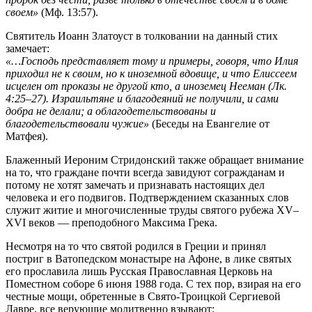
своем»
(Мф. 13:57).
Святитель Иоанн Златоуст в толковании на данный стих
замечает:
«…Господь представляет тому и примеры, говоря, что Илия
приходил не к своим, но к иноземной вдовице, и что Елиссеем
исцелен от проказы не другой кто, а иноземец Нееман (Лк.
4:25–27). Израильтяне и благодеяний не получили, и сами
добра не делали; а облагодетельствованы и
благодетельствовали чужие»
(Беседы на Евангелие от
Матфея).
Блаженный Иероним Стридонский также обращает внимание
на то, что граждане почти всегда завидуют согражданам и
потому не хотят замечать и признавать настоящих дел
человека и его подвигов. Подтверждением сказанных слов
служит житие и многочисленные труды святого рубежа XV–
XVI веков — преподобного Максима Грека.
Несмотря на то что святой родился в Греции и принял
постриг в Ватопедском монастыре на Афоне, в лике святых
его прославила лишь Русская Православная Церковь на
Поместном соборе 6 июня 1988 года. С тех пор, взирая на его
честные мощи, обретенные в Свято-Троицкой Сергиевой
Лавре, все верующие молитвенно взывают: