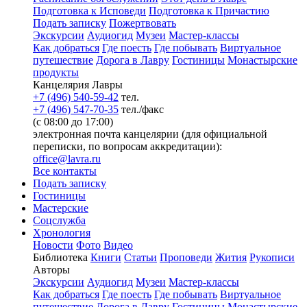
Подготовка к Исповеди
Подготовка к Причастию
Подать записку
Пожертвовать
Экскурсии
Аудиогид
Музеи
Мастер-классы
Как добраться
Где поесть
Где побывать
Виртуальное
путешествие
Дорога в Лавру
Гостиницы
Монастырские
продукты
Канцелярия Лавры
+7 (496) 540-59-42
тел.
+7 (496) 547-70-35
тел./факс
(с 08:00 до 17:00)
электронная почта канцелярии (для официальной
переписки, по вопросам аккредитации):
office@lavra.ru
Все контакты
Подать записку
Гостиницы
Мастерские
Соцслужба
Хронология
Новости
Фото
Видео
Библиотека
Книги
Статьи
Проповеди
Жития
Рукописи
Авторы
Экскурсии
Аудиогид
Музеи
Мастер-классы
Как добраться
Где поесть
Где побывать
Виртуальное
путешествие
Дорога в Лавру
Гостиницы
Монастырские