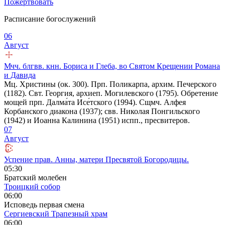
Пожертвовать
Расписание богослужений
06
Август
Мчч. блгвв. кнн. Бориса и Глеба, во Святом Крещении Романа
и Давида
Мц. Христины (ок. 300). Прп. Поликарпа, архим. Печерского
(1182). Свт. Георгия, архиеп. Могилевского (1795). Обретение
мощей прп. Далма́та Исе́тского (1994). Сщмч. Алфея
Корбанского диакона (1937); свв. Николая Понгильского
(1942) и Иоанна Калинина (1951) испп., пресвитеров.
07
Август
Успение прав. Анны, матери Пресвятой Богородицы.
05:30
Братский молебен
Троицкий собор
06:00
Исповедь первая смена
Сергиевский Трапезный храм
06:00