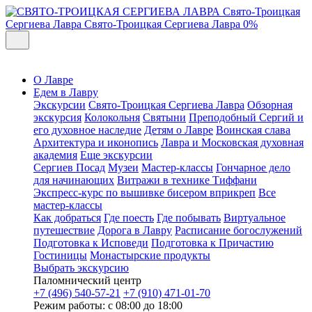
Свято-Троицкая
Сергиева Лавра
Свято-Троицкая Сергиева Лавра
0%
О Лавре
Едем в Лавру
Экскурсии
Свято-Троицкая Сергиева Лавра
Обзорная
экскурсия
Колокольня
Святыни
Преподобный Сергий и
его духовное наследие
Детям о Лавре
Воинская слава
Архитектура и иконопись
Лавра и Московская духовная
академия
Еще экскурсии
Сергиев Посад
Музеи
Мастер-классы
Гончарное дело
для начинающих
Витражи в технике Тиффани
Экспресс-курс по вышивке бисером вприкреп
Все
мастер-классы
Как добраться
Где поесть
Где побывать
Виртуальное
путешествие
Дорога в Лавру
Расписание богослужений
Подготовка к Исповеди
Подготовка к Причастию
Гостиницы
Монастырские продукты
Выбрать экскурсию
Паломнический центр
+7 (496) 540-57-21
+7 (910) 471-01-70
Режим работы: с 08:00 до 18:00