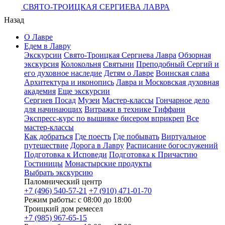
СВЯТО-ТРОИЦКАЯ СЕРГИЕВА ЛАВРА
Назад
О Лавре
Едем в Лавру
Экскурсии
Свято-Троицкая Сергиева Лавра
Обзорная
экскурсия
Колокольня
Святыни
Преподобный Сергий и
его духовное наследие
Детям о Лавре
Воинская слава
Архитектура и иконопись
Лавра и Московская духовная
академия
Еще экскурсии
Сергиев Посад
Музеи
Мастер-классы
Гончарное дело
для начинающих
Витражи в технике Тиффани
Экспресс-курс по вышивке бисером вприкреп
Все
мастер-классы
Как добраться
Где поесть
Где побывать
Виртуальное
путешествие
Дорога в Лавру
Расписание богослужений
Подготовка к Исповеди
Подготовка к Причастию
Гостиницы
Монастырские продукты
Выбрать экскурсию
Паломнический центр
+7 (496) 540-57-21
+7 (910) 471-01-70
Режим работы: с 08:00 до 18:00
Троицкий дом ремесел
+7 (985) 967-65-15