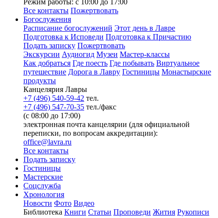
Режим работы: с 10:00 до 17:00
Все контакты
Пожертвовать
Богослужения
Расписание богослужений
Этот день в Лавре
Подготовка к Исповеди
Подготовка к Причастию
Подать записку
Пожертвовать
Экскурсии
Аудиогид
Музеи
Мастер-классы
Как добраться
Где поесть
Где побывать
Виртуальное
путешествие
Дорога в Лавру
Гостиницы
Монастырские
продукты
Канцелярия Лавры
+7 (496) 540-59-42
тел.
+7 (496) 547-70-35
тел./факс
(с 08:00 до 17:00)
электронная почта канцелярии (для официальной
переписки, по вопросам аккредитации):
office@lavra.ru
Все контакты
Подать записку
Гостиницы
Мастерские
Соцслужба
Хронология
Новости
Фото
Видео
Библиотека
Книги
Статьи
Проповеди
Жития
Рукописи