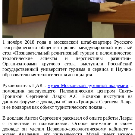
1 ноября 2018 года в московской штаб-квартире Русского
географического общества прошел международный круглый
стол «Познавательный религиозный туризм и паломничество:
теологические аспекты и перспективы развития».
Организаторами круглого стола выступили Российский
государственный университет туризма и сервиса и Научно-
образовательная теологическая ассоциация.
Руководитель ЦАК -
музея Московской духовной академии
, -
помощник заведующего Паломническим центром Свято-
Троицкой Сергиевой Лавры А.С. Новиков выступил на
данном форуме с докладом «Свято-Троицкая Сергиева Лавра
и ее подворья как объект туристического показа».
В докладе Антон Сергеевич рассказал об опыте работы Лавры
с туристами и паломниками. Особое внимание в своем
докладе он уделил Церковно-археологическому кабинету -
музею Академии, его уникальности. Музей имеет важное