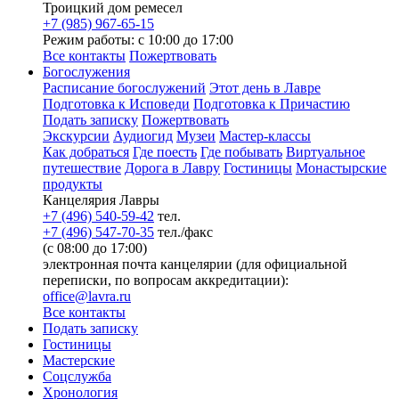
Троицкий дом ремесел
+7 (985) 967-65-15
Режим работы: с 10:00 до 17:00
Все контакты
Пожертвовать
Богослужения
Расписание богослужений
Этот день в Лавре
Подготовка к Исповеди
Подготовка к Причастию
Подать записку
Пожертвовать
Экскурсии
Аудиогид
Музеи
Мастер-классы
Как добраться
Где поесть
Где побывать
Виртуальное
путешествие
Дорога в Лавру
Гостиницы
Монастырские
продукты
Канцелярия Лавры
+7 (496) 540-59-42
тел.
+7 (496) 547-70-35
тел./факс
(с 08:00 до 17:00)
электронная почта канцелярии (для официальной
переписки, по вопросам аккредитации):
office@lavra.ru
Все контакты
Подать записку
Гостиницы
Мастерские
Соцслужба
Хронология