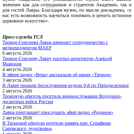
значение как для сотрудников и студентов Академии, так и
для гостей Лавры. Благодаря музею, по мысли докладчика, «у
нас есть возможность научиться понимать и ценить истинное
церковное искусство».
Пресс-служба ТСЛ
Троице-Сергиева Лавра начинает сотрудничество с
медиахолдингом МАЕР
6 августа 2026
Троице-Сергиеву Лавру посетил архитектор Алексей
Мамонов
4 августа 2026
В эфире радио «Вера» рассказали об иконе «Троица»
3 августа 2026
В Лавре прошли богослужения недели 9-й по Пятидесятнице
2 августа 2026
Троицкую обитель посетили военнослужащие Воздушно-
десантных войск России
2 августа 2026
Лавра приглашает прослушать эфир радио «Радонеж»
2 августа 2026
В Троицкой обители почтили память прп. Серафима
Саровского, чудотворца
1 августа 2026