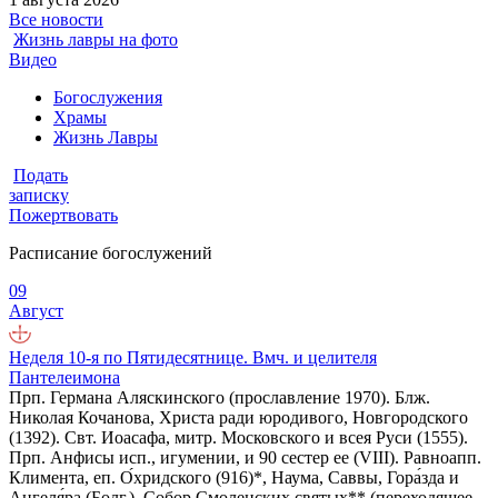
Все новости
Жизнь лавры на фото
Видео
Богослужения
Храмы
Жизнь Лавры
Подать
записку
Пожертвовать
Расписание богослужений
09
Август
Неделя 10-я по Пятидесятнице. Вмч. и целителя
Пантелеимона
Прп. Германа Аляскинского (прославление 1970). Блж.
Николая Кочанова, Христа ради юродивого, Новгородского
(1392). Свт. Иоасафа, митр. Московского и всея Руси (1555).
Прп. Анфисы исп., игумении, и 90 сестер ее (VIII). Равноапп.
Климента, еп. О́хридского (916)*, Наума, Саввы, Гора́зда и
Ангеля́ра (Болг.). Собор Смоленских святых** (переходящее