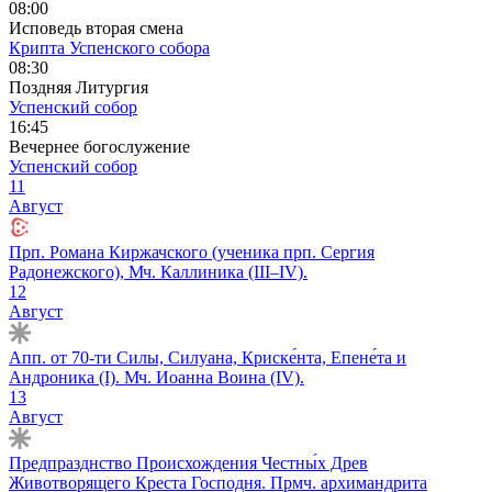
08:00
Исповедь вторая смена
Крипта Успенского собора
08:30
Поздняя Литургия
Успенский собор
16:45
Вечернее богослужение
Успенский собор
11
Август
Прп. Романа Киржачского (ученика прп. Сергия
Радонежского), Мч. Каллиника (III–IV).
12
Август
Апп. от 70-ти Силы, Силуана, Криске́нта, Епене́та и
Андроника (I). Мч. Иоанна Воина (IV).
13
Август
Предпразднство Происхождения Честны́х Древ
Животворящего Креста Господня. Прмч. архимандрита