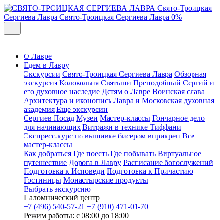
Свято-Троицкая
Сергиева Лавра
Свято-Троицкая Сергиева Лавра
0%
О Лавре
Едем в Лавру
Экскурсии
Свято-Троицкая Сергиева Лавра
Обзорная
экскурсия
Колокольня
Святыни
Преподобный Сергий и
его духовное наследие
Детям о Лавре
Воинская слава
Архитектура и иконопись
Лавра и Московская духовная
академия
Еще экскурсии
Сергиев Посад
Музеи
Мастер-классы
Гончарное дело
для начинающих
Витражи в технике Тиффани
Экспресс-курс по вышивке бисером вприкреп
Все
мастер-классы
Как добраться
Где поесть
Где побывать
Виртуальное
путешествие
Дорога в Лавру
Расписание богослужений
Подготовка к Исповеди
Подготовка к Причастию
Гостиницы
Монастырские продукты
Выбрать экскурсию
Паломнический центр
+7 (496) 540-57-21
+7 (910) 471-01-70
Режим работы: с 08:00 до 18:00