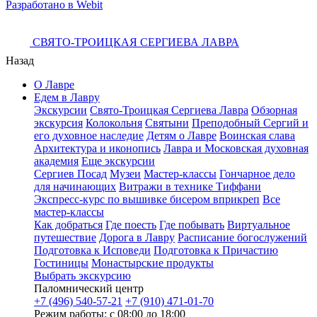
Разработано в Webit
СВЯТО-ТРОИЦКАЯ СЕРГИЕВА ЛАВРА
Назад
О Лавре
Едем в Лавру
Экскурсии
Свято-Троицкая Сергиева Лавра
Обзорная
экскурсия
Колокольня
Святыни
Преподобный Сергий и
его духовное наследие
Детям о Лавре
Воинская слава
Архитектура и иконопись
Лавра и Московская духовная
академия
Еще экскурсии
Сергиев Посад
Музеи
Мастер-классы
Гончарное дело
для начинающих
Витражи в технике Тиффани
Экспресс-курс по вышивке бисером вприкреп
Все
мастер-классы
Как добраться
Где поесть
Где побывать
Виртуальное
путешествие
Дорога в Лавру
Расписание богослужений
Подготовка к Исповеди
Подготовка к Причастию
Гостиницы
Монастырские продукты
Выбрать экскурсию
Паломнический центр
+7 (496) 540-57-21
+7 (910) 471-01-70
Режим работы: с 08:00 до 18:00