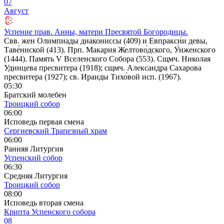
07
Август
Успение прав. Анны, матери Пресвятой Богородицы.
Свв. жен Олимпиады диакониссы (409) и Евпракси́и девы,
Таве́ннской (413). Прп. Макария Желтово́дского, У́нженского
(1444). Память V Вселенского Собора (553). Сщмч. Николая
Удинцева пресвитера (1918); сщмч. Александра Сахарова
пресвитера (1927); св. Ираиды Тихо́вой исп. (1967).
05:30
Братский молебен
Троицкий собор
06:00
Исповедь первая смена
Сергиевский Трапезный храм
06:00
Ранняя Литургия
Успенский собор
06:30
Средняя Литургия
Троицкий собор
08:00
Исповедь вторая смена
Крипта Успенского собора
08