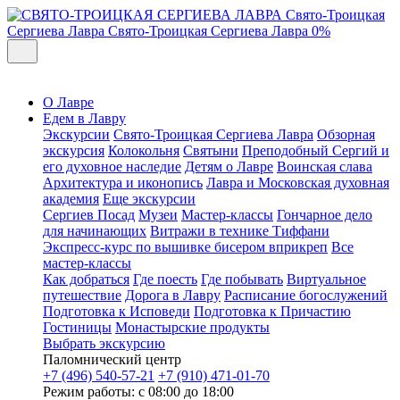
Свято-Троицкая
Сергиева Лавра
Свято-Троицкая Сергиева Лавра
0%
О Лавре
Едем в Лавру
Экскурсии
Свято-Троицкая Сергиева Лавра
Обзорная
экскурсия
Колокольня
Святыни
Преподобный Сергий и
его духовное наследие
Детям о Лавре
Воинская слава
Архитектура и иконопись
Лавра и Московская духовная
академия
Еще экскурсии
Сергиев Посад
Музеи
Мастер-классы
Гончарное дело
для начинающих
Витражи в технике Тиффани
Экспресс-курс по вышивке бисером вприкреп
Все
мастер-классы
Как добраться
Где поесть
Где побывать
Виртуальное
путешествие
Дорога в Лавру
Расписание богослужений
Подготовка к Исповеди
Подготовка к Причастию
Гостиницы
Монастырские продукты
Выбрать экскурсию
Паломнический центр
+7 (496) 540-57-21
+7 (910) 471-01-70
Режим работы: с 08:00 до 18:00