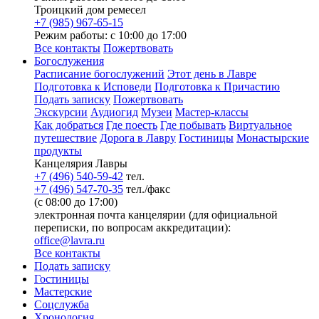
Троицкий дом ремесел
+7 (985) 967-65-15
Режим работы: с 10:00 до 17:00
Все контакты
Пожертвовать
Богослужения
Расписание богослужений
Этот день в Лавре
Подготовка к Исповеди
Подготовка к Причастию
Подать записку
Пожертвовать
Экскурсии
Аудиогид
Музеи
Мастер-классы
Как добраться
Где поесть
Где побывать
Виртуальное
путешествие
Дорога в Лавру
Гостиницы
Монастырские
продукты
Канцелярия Лавры
+7 (496) 540-59-42
тел.
+7 (496) 547-70-35
тел./факс
(с 08:00 до 17:00)
электронная почта канцелярии (для официальной
переписки, по вопросам аккредитации):
office@lavra.ru
Все контакты
Подать записку
Гостиницы
Мастерские
Соцслужба
Хронология