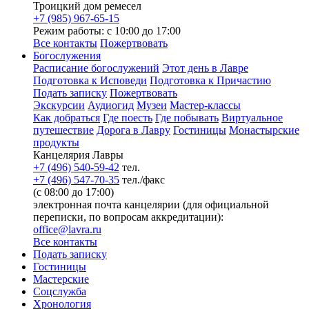
Троицкий дом ремесел
+7 (985) 967-65-15
Режим работы: с 10:00 до 17:00
Все контакты
Пожертвовать
Богослужения
Расписание богослужений
Этот день в Лавре
Подготовка к Исповеди
Подготовка к Причастию
Подать записку
Пожертвовать
Экскурсии
Аудиогид
Музеи
Мастер-классы
Как добраться
Где поесть
Где побывать
Виртуальное
путешествие
Дорога в Лавру
Гостиницы
Монастырские
продукты
Канцелярия Лавры
+7 (496) 540-59-42
тел.
+7 (496) 547-70-35
тел./факс
(с 08:00 до 17:00)
электронная почта канцелярии (для официальной
переписки, по вопросам аккредитации):
office@lavra.ru
Все контакты
Подать записку
Гостиницы
Мастерские
Соцслужба
Хронология