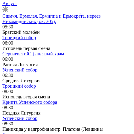
Август
Сщмчч. Ермолая, Ермиппа и Ермокра́та, иереев
Никомидийских (ок. 305).
05:30
Братский молебен
Троицкий собор
06:00
Исповедь первая смена
Сергиевский Трапезный храм
06:00
Ранняя Литургия
Успенский собор
06:30
Средняя Литургия
Троицкий собор
08:00
Исповедь вторая смена
Крипта Успенского собора
08:30
Поздняя Литургия
Успенский собор
08:30
Панихида у надгробия митр. Платона (Левшина)