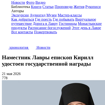
Новости
Фото
Видео
Библиотека
Книги
Статьи
Проповеди
Жития
Рукописи
Авторы
Экскурсии
Аудиогид
Музеи
Мастер-классы
Как добраться
Где поесть
Где побывать
Виртуальное
путешествие
Дорога в Лавру
Гостиницы
Монастырские
продукты
Расписание богослужений
Этот день в Лавре
Все контакты
Пожертвовать
хронология
Новости
Наместник Лавры епископ Кирилл
удостоен государственной награды
21 мая 2026
778