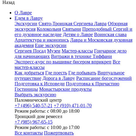
Назад
О Лавре
Едем в Лавру
Экскурсии
Свято-Троицкая Сергиева Лавра
Обзорная
экскурсия
Колокольня
Святыни
Преподобный Сергий и
его духовное наследие
Детям о Лавре
Воинская слава
Архитектура и иконопись
Лавра и Московская духовная
академия
Еще экскурсии
Сергиев Посад
Музеи
Мастер-классы
Гончарное дело
для начинающих
Витражи в технике Тиффани
Экспресс-курс по вышивке бисером вприкреп
Все
мастер-классы
Как добраться
Где поесть
Где побывать
Виртуальное
путешествие
Дорога в Лавру
Расписание богослужений
Подготовка к Исповеди
Подготовка к Причастию
Гостиницы
Монастырские продукты
Выбрать экскурсию
Паломнический центр
+7 (496) 540-57-21
+7 (910) 471-01-70
Режим работы: с 08:00 до 18:00
Троицкий дом ремесел
+7 (985) 967-65-15
Режим работы: с 10:00 до 17:00
Все контакты
Пожертвовать