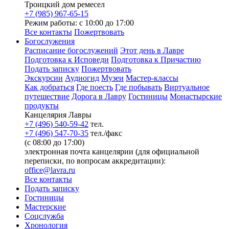
Троицкий дом ремесел
+7 (985) 967-65-15
Режим работы: с 10:00 до 17:00
Все контакты
Пожертвовать
Богослужения
Расписание богослужений
Этот день в Лавре
Подготовка к Исповеди
Подготовка к Причастию
Подать записку
Пожертвовать
Экскурсии
Аудиогид
Музеи
Мастер-классы
Как добраться
Где поесть
Где побывать
Виртуальное
путешествие
Дорога в Лавру
Гостиницы
Монастырские
продукты
Канцелярия Лавры
+7 (496) 540-59-42
тел.
+7 (496) 547-70-35
тел./факс
(с 08:00 до 17:00)
электронная почта канцелярии (для официальной
переписки, по вопросам аккредитации):
office@lavra.ru
Все контакты
Подать записку
Гостиницы
Мастерские
Соцслужба
Хронология