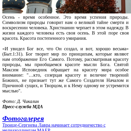
Осень - время особенное. Это время успения природы.
Символизм природы говорит нам о великой тайне смерти и
воскресении человека. Христианин черпает в этом надежду. В
жизни каждого человека есть своя осень. В этой поре своя
красота. Красота постепенного умирания.
«И увидел Бог все, что Он создал, и вот, хорошо весьма»
(Быт.1:31). Бог творит мир по принципам, которые являют
нам отображение Его Самого. Потому, рассматривая красоту
природы, мы приобщаемся красоте мысли Бога. Святой
Максим Исповедник обращает на красоту мира особое
внимание: "…кто, созерцая красоту и величие творений
Божиих, не признает тут же Самого Создателя Началом и
Причиной сущих, и Творцом, и к Нему одному не устремится
мыслью".
Фото: Д. Чикалин
Пресс-служба МДА
Фотогалерея
Троице-Сергиева Лавра начинает сотрудничество с
медиахолдингом МАЕР