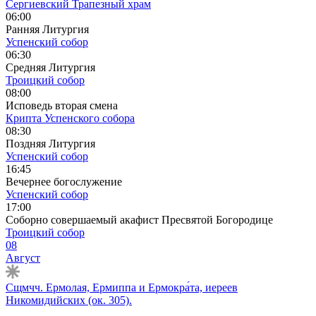
Сергиевский Трапезный храм
06:00
Ранняя Литургия
Успенский собор
06:30
Средняя Литургия
Троицкий собор
08:00
Исповедь вторая смена
Крипта Успенского собора
08:30
Поздняя Литургия
Успенский собор
16:45
Вечернее богослужение
Успенский собор
17:00
Соборно совершаемый акафист Пресвятой Богородице
Троицкий собор
08
Август
Сщмчч. Ермолая, Ермиппа и Ермокра́та, иереев
Никомидийских (ок. 305).