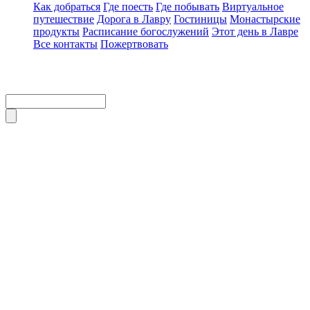
Как добраться
Где поесть
Где побывать
Виртуальное
путешествие
Дорога в Лавру
Гостиницы
Монастырские
продукты
Расписание богослужений
Этот день в Лавре
Все контакты
Пожертвовать