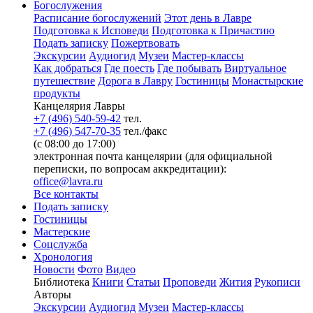
Богослужения
Расписание богослужений
Этот день в Лавре
Подготовка к Исповеди
Подготовка к Причастию
Подать записку
Пожертвовать
Экскурсии
Аудиогид
Музеи
Мастер-классы
Как добраться
Где поесть
Где побывать
Виртуальное
путешествие
Дорога в Лавру
Гостиницы
Монастырские
продукты
Канцелярия Лавры
+7 (496) 540-59-42
тел.
+7 (496) 547-70-35
тел./факс
(с 08:00 до 17:00)
электронная почта канцелярии (для официальной
переписки, по вопросам аккредитации):
office@lavra.ru
Все контакты
Подать записку
Гостиницы
Мастерские
Соцслужба
Хронология
Новости
Фото
Видео
Библиотека
Книги
Статьи
Проповеди
Жития
Рукописи
Авторы
Экскурсии
Аудиогид
Музеи
Мастер-классы