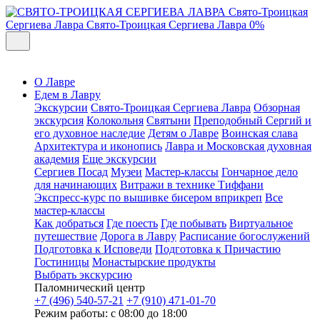
Свято-Троицкая
Сергиева Лавра
Свято-Троицкая Сергиева Лавра
0%
О Лавре
Едем в Лавру
Экскурсии
Свято-Троицкая Сергиева Лавра
Обзорная
экскурсия
Колокольня
Святыни
Преподобный Сергий и
его духовное наследие
Детям о Лавре
Воинская слава
Архитектура и иконопись
Лавра и Московская духовная
академия
Еще экскурсии
Сергиев Посад
Музеи
Мастер-классы
Гончарное дело
для начинающих
Витражи в технике Тиффани
Экспресс-курс по вышивке бисером вприкреп
Все
мастер-классы
Как добраться
Где поесть
Где побывать
Виртуальное
путешествие
Дорога в Лавру
Расписание богослужений
Подготовка к Исповеди
Подготовка к Причастию
Гостиницы
Монастырские продукты
Выбрать экскурсию
Паломнический центр
+7 (496) 540-57-21
+7 (910) 471-01-70
Режим работы: с 08:00 до 18:00