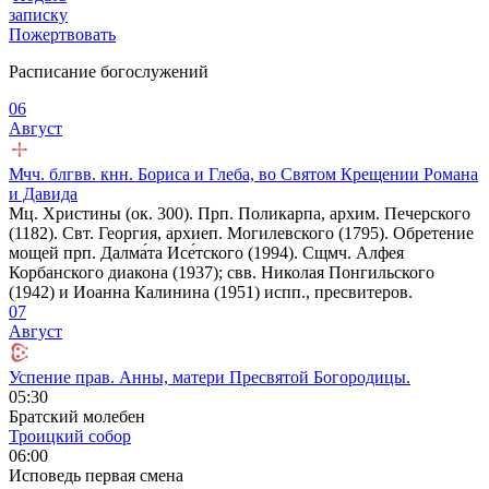
записку
Пожертвовать
Расписание богослужений
06
Август
Мчч. блгвв. кнн. Бориса и Глеба, во Святом Крещении Романа
и Давида
Мц. Христины (ок. 300). Прп. Поликарпа, архим. Печерского
(1182). Свт. Георгия, архиеп. Могилевского (1795). Обретение
мощей прп. Далма́та Исе́тского (1994). Сщмч. Алфея
Корбанского диакона (1937); свв. Николая Понгильского
(1942) и Иоанна Калинина (1951) испп., пресвитеров.
07
Август
Успение прав. Анны, матери Пресвятой Богородицы.
05:30
Братский молебен
Троицкий собор
06:00
Исповедь первая смена