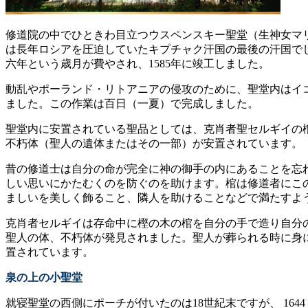
修道院の中でひときわ目立つウスペンスキー聖堂（生神女マ
は長年ロシアを圧迫していたキプチャク汗国の最後の汗国で
六年という歳月が費やされ、1585年に竣工しました。
動乱やポーランド・リトアニアの侵攻のために、聖堂内はイコ
ました。この作業は百日（一夏）で完成しました。
聖堂内に安置されている聖品としては、克肖者聖セルギイの
不朽体（聖人の遺体またはその一部）が安置されています。
昔の修道士は自分の命が完全に神の御手の内にあることを忘
しい思いにかたむくのを防ぐのを助けます。棺は修道者にこ
ましいを美しく飾ること、隣人を助けることなどで満たすよ
克肖者セルギイは存命中に樫の木の棺を自分の手で造り自分の
聖人の体、不朽体が発見されました。聖人が葬られる時に身
置されています。
泉の上の小聖堂
就寝聖堂の西側にポーチが付いたのは18世紀末ですが、 16