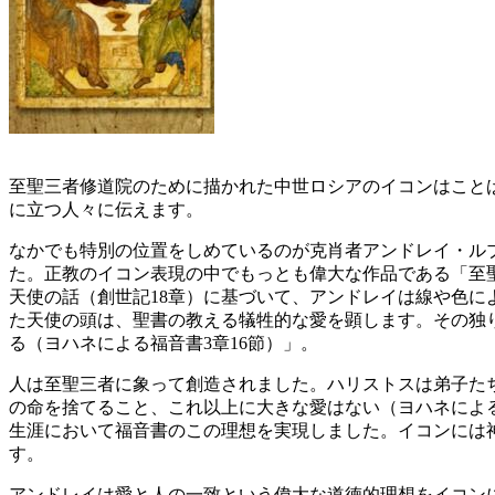
至聖三者修道院のために描かれた中世ロシアのイコンはこと
に立つ人々に伝えます。
なかでも特別の位置をしめているのが克肖者アンドレイ・ル
た。正教のイコン表現の中でもっとも偉大な作品である「至
天使の話（創世記18章）に基づいて、アンドレイは線や色
た天使の頭は、聖書の教える犠牲的な愛を顕します。その独
る（ヨハネによる福音書3章16節）」。
人は至聖三者に象って創造されました。ハリストスは弟子た
の命を捨てること、これ以上に大きな愛はない（ヨハネによる
生涯において福音書のこの理想を実現しました。イコンには
す。
アンドレイは愛と人の一致という偉大な道徳的理想をイコン