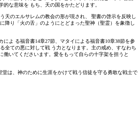
学的な意味を もち、天の国をかたどります。
う天のエルサレムの教会の形が現され、 聖書の啓示を反映し
とに降り「火の舌」のようにとどまった聖神（聖霊）を象徴し
 る福音書14章27節、マタイによる福音書10章38節を参
る全ての悪に対して戦 う力となります。主の戒め、すなわち
もに働いてくださいます。愛をもって自らの十字架を担うと
聖堂は、神のために生涯をかけて戦う信徒を守る勇敢な戦士で