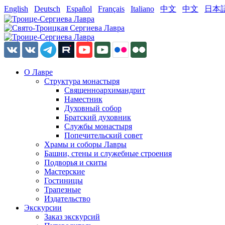
English
Deutsch
Español
Français
Italiano
中文
中文
日本
О Лавре
Структура монастыря
Священноархимандрит
Наместник
Духовный собор
Братский духовник
Службы монастыря
Попечительский совет
Храмы и соборы Лавры
Башни, стены и служебные строения
Подворья и скиты
Мастерские
Гостиницы
Трапезные
Издательство
Экскурсии
Заказ экскурсий