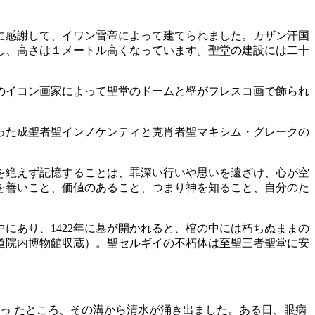
に感謝して、イワン雷帝によって建てられました。カザン汗国
し、高さは１メートル高くなっています。聖堂の建設には二十
人のイコン画家によって聖堂のドームと壁がフレスコ画で飾られ
った成聖者聖インノケンティと克肖者聖マキシム・グレークの
を絶えず記憶することは、罪深い行いや思いを遠ざけ、心が空
を善いこと、価値のあること、つまり神を知ること、自分のた
にあり、1422年に墓が開かれると、棺の中には朽ちぬままの
道院内博物館収蔵）。聖セルギイの不朽体は至聖三者聖堂に安
掘っ たところ、その溝から清水が涌き出ました。ある日、眼病