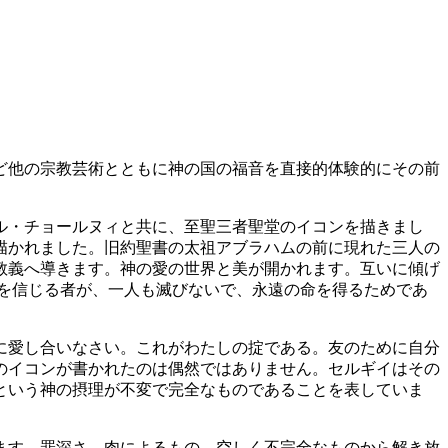
ど他の宗教芸術とともに神の国の福音を直接的体験的にその前
ル・チョールヌィと共に、至聖三者聖堂のイコンを描きまし
描かれました。旧約聖書の太祖アブラハムの前に現れた三人の
教義へ導きます。神の愛の世界と美が開かれます。互いに傾げ
を信じる者が、一人も滅びないで、永遠の命を得るためであ
に愛し合いなさい。これがわたしの掟である。友のために自分
このイコンが書かれたのは偶然ではありません。セルギイはその
という神の摂理が不変で完全なものであることを表していま
ます。罪深さ、肉によるもの、空しく不完全なものから解き放