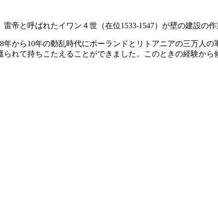
雷帝と呼ばれたイワン４世（在位1533-1547）が壁の建設の作
08年から10年の動乱時代にポーランドとリトアニアの三万人
護られて持ちこたえることができました。このときの経験から