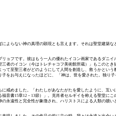
ばによらない神の真理の顕現とも言えます。それは聖堂建築な
ブリョフです。彼はもう一人の優れたイコン画家であるダニイ
聖三者のイコン（今はトレチャコフ美術館所蔵）」もこのとき
によって至聖三者がどのようにして人間を創造し、救うかという
り子をお与えになったほどに、 「神は、世を愛された。独り子
ちに戒めました。「わたしがあなたがたを愛したように、互い
福音書15章12－13節）」。克肖者セルギイを称える聖堂に
神の永遠性と完全性が象徴され、ハリストスによる人類の贖い
に表現しました。その作品の前に立つ時、我々は永遠と出会い