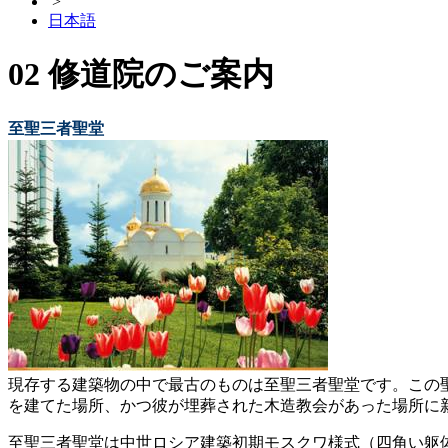
>
日本語
02 修道院のご案内
至聖三者聖堂
現存する建築物の中で最古のものは至聖三者聖堂です。この
を建てた場所、かつ彼が埋葬された木造教会があった場所に
至聖三者聖堂は中世ロシア建築初期モスクワ様式（四角い躯