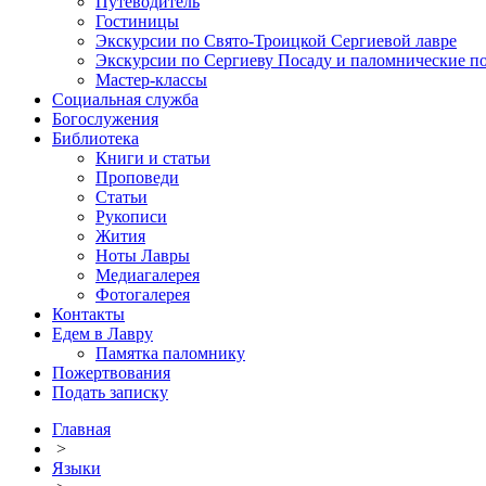
Путеводитель
Гостиницы
Экскурсии по Свято-Троицкой Сергиевой лавре
Экскурсии по Сергиеву Посаду и паломнические п
Мастер-классы
Социальная служба
Богослужения
Библиотека
Книги и статьи
Проповеди
Статьи
Рукописи
Жития
Ноты Лавры
Медиагалерея
Фотогалерея
Контакты
Едем в Лавру
Памятка паломнику
Пожертвования
Подать записку
Главная
>
Языки