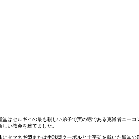
聖堂はセルギイの最も親しい弟子で実の甥である克肖者ニーコ
新しい教会を建てました。
体にタマネギ型または半球型クーポルと十字架を戴いた聖堂の形