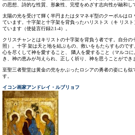
の思想、詩的な性質、形象性、完璧をめざす志向性が融和して
太陽の光を受けて輝く半円またはタマネギ型のクーポルはロ 
ています。十字架と十字架を背負ったハリストス（キ リスト
ています（使徒言行録2:1-4）。
クリスチャンとはキリストの十字架を背負う者です。自分の十 
照）。十字 架は天と地を結ぶもの、救いをもたらすものです
心を尽くして神を愛すること、 隣人を愛すること（マルコに
き、神の恵みが与えられ、正しく祈り、神を思うことができ
至聖三者聖堂は黄金の兜をかぶったロシアの勇者の姿にも似
す。
イコン画家アンドレイ・ルブリョフ