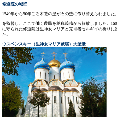
修道院の城壁
1540年から50年ごろ木造の壁が石の壁に作り替えられました。
を監督し、ここで働く農民を納税義務から解放しました。16
に守られた修道院は生神女マリアと克肖者セルギイの祈りに
た。
ウスペンスキー（生神女マリア就寝）大聖堂