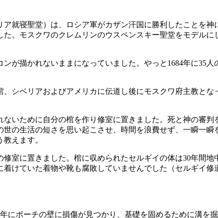
リア就寝聖堂）は、ロシア軍がカザン汗国に勝利したことを神
した。モスクワのクレムリンのウスペンスキー聖堂をモデルに
ンが描かれないままになっていました。やっと1684年に35
棺、シベリアおよびアメリカに伝道し後にモスクワ府主教とな
れないために自分の棺を作り修室に置きました。死と神の審判
の世の生活の短さを思い起こさせ、時間を浪費せず、一瞬一瞬
う教えます。
修室に置きました。棺に収められたセルギイの体は30年間地中
に着けていた着物や靴も腐敗していませんでした（セルギイ修
44 年にポーチの壁に損傷が見つかり、基礎を固めるために溝を