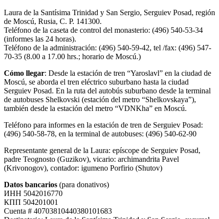
Laura de la Santísima Trinidad y San Sergio, Serguiev Posad, región
de Moscú, Rusia, C. P. 141300.
Teléfono de la caseta de control del monasterio: (496) 540-53-34
(informes las 24 horas).
Teléfono de la administración: (496) 540-59-42, tel /fax: (496) 547-
70-35 (8.00 a 17.00 hrs.; horario de Moscú.)
Cómo llegar
: Desde la estación de tren “Yaroslavl” en la ciudad de
Moscú, se aborda el tren eléctrico suburbano hasta la ciudad
Serguiev Posad. En la ruta del autobús suburbano desde la terminal
de autobuses Shelkovski (estación del metro “Shelkovskaya”),
también desde la estación del metro “VDNKha” en Moscú.
Teléfono para informes en la estación de tren de Serguiev Posad:
(496) 540-58-78, en la terminal de autobuses: (496) 540-62-90
Representante general de la Laura: epíscope de Serguiev Posad,
padre Teognosto (Guzikov), vicario: archimandrita Pavel
(Krivonogov), contador: igumeno Porfirio (Shutov)
Datos bancarios
(para donativos)
ИНН 5042016770
КПП 504201001
Cuenta # 40703810440380101683