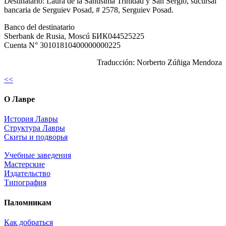
Destinatario: Laura de la Santísima Trinidad y San Sergio, sucursal
bancaria de Serguiev Posad, # 2578, Serguiev Posad.
Banco del destinatario
Sberbank de Rusia, Moscú БИК044525225
Cuenta N° 30101810400000000225
Traducción: Norberto Zúñiga Mendoza
<<
О Лавре
История Лавры
Структура Лавры
Скиты и подворья
Учебные заведения
Мастерские
Издательство
Типография
Паломникам
Как добраться