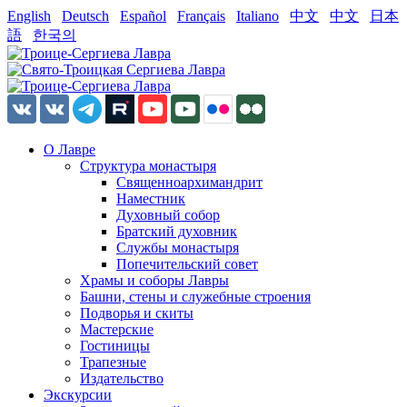
English
Deutsch
Español
Français
Italiano
中文
中文
日本
語
한국의
О Лавре
Структура монастыря
Священноархимандрит
Наместник
Духовный собор
Братский духовник
Службы монастыря
Попечительский совет
Храмы и соборы Лавры
Башни, стены и служебные строения
Подворья и скиты
Мастерские
Гостиницы
Трапезные
Издательство
Экскурсии