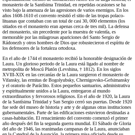
monasterio de la Santísima Trinidad, en repetidas ocasiones se ha
visto bajo la amenaza de las agresiones de varios enemigos. En los
años 1608-1610 el convento resistió el sitio de las tropas polaco-
lituanas que contaban con un total de casi 30, 000 elementos (los
sitiados en el monasterio eran apenas cerca de tres mil). La defensa
del monasterio, sin precedente por la muestra de valentía, es
memorable por las milagrosas apariciones del Santo Sergio de
Rádonezh y otros hombres de Dios que robustecieron el espíritu de
los defensores de la fortaleza ortodoxa.
En el año de 1744 el monasterio recibió la honorable designación de
Laura. Un glorioso periodo de la Laura está ligado al nombre de
metropolita de Moscú Platón (Levshina, † 1812). En los siglos
XVIII-XIX en las cercanías de la Laura surgieron el monasterio de
Vifansky, las ermitas de Bogolyubsky, Chernigovsko-Gefsimansky
y el oratorio de Paráclito. Estos pequeños santuarios, administrativa
y espiritualmente unidos a la Laura, entregaron al mundo
extraordinarios y fervorosos religiosos. En el año de 1920, la Laura
de la Santísima Trinidad y San Sergio cerró sus puertas. Desde 1920
fue sede del museo de historia y arte y de algunas otras instituciones
gubernamentales. Parte de las edificaciones estuvieron destinadas a
casas-habitación. El renacimiento del convento comenzó el primer
año después del fin la segunda guerra mundial. El Sábado de Gloria
del año de 1946, las reanimadas campanas de la Laura, anunciaban
en la Catedral de la Asunción, la primera misa oficiada desde su