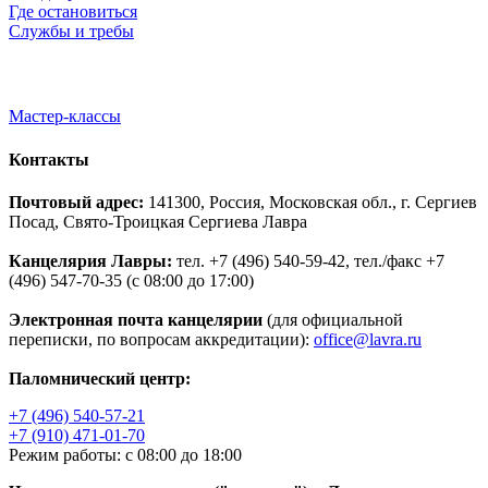
Где остановиться
Службы и требы
Мастер-классы
Контакты
Почтовый адрес:
141300, Россия, Московская обл., г. Сергиев
Посад, Свято-Троицкая Сергиева Лавра
Канцелярия Лавры:
тел. +7 (496) 540-59-42, тел./факс +7
(496) 547-70-35 (с 08:00 до 17:00)
Электронная почта канцелярии
(для официальной
переписки, по вопросам аккредитации):
office@lavra.ru
Паломнический центр:
+7 (496) 540-57-21
+7 (910) 471-01-70
Режим работы: с 08:00 до 18:00