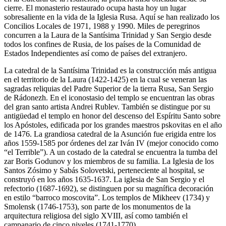
cierre. El monasterio restaurado ocupa hasta hoy un lugar
sobresaliente en la vida de la Iglesia Rusa. Aquí se han realizado los
Concilios Locales de 1971, 1988 y 1990. Miles de peregrinos
concurren a la Laura de la Santísima Trinidad y San Sergio desde
todos los confines de Rusia, de los países de la Comunidad de
Estados Independientes así como de países del extranjero.
La catedral de la Santísima Trinidad es la construcción más antigua
en el territorio de la Laura (1422-1425) en la cual se veneran las
sagradas reliquias del Padre Superior de la tierra Rusa, San Sergio
de Rádonezh. En el iconostasio del templo se encuentran las obras
del gran santo artista Andrei Rublev. También se distingue por su
antigüedad el templo en honor del descenso del Espíritu Santo sobre
los Apóstoles, edificada por los grandes maestros pskovitas en el año
de 1476. La grandiosa catedral de la Asunción fue erigida entre los
años 1559-1585 por órdenes del zar Iván IV (mejor conocido como
“el Terrible”). A un costado de la catedral se encuentra la tumba del
zar Boris Godunov y los miembros de su familia. La Iglesia de los
Santos Zósimo y Sabás Solovetski, perteneciente al hospital, se
construyó en los años 1635-1637. La iglesia de San Sergio y el
refectorio (1687-1692), se distinguen por su magnífica decoración
en estilo “barroco moscovita”. Los templos de Mikheev (1734) y
Smolensk (1746-1753), son parte de los monumentos de la
arquitectura religiosa del siglo XVIII, así como también el
campanario de cinco niveles (1741-1770).