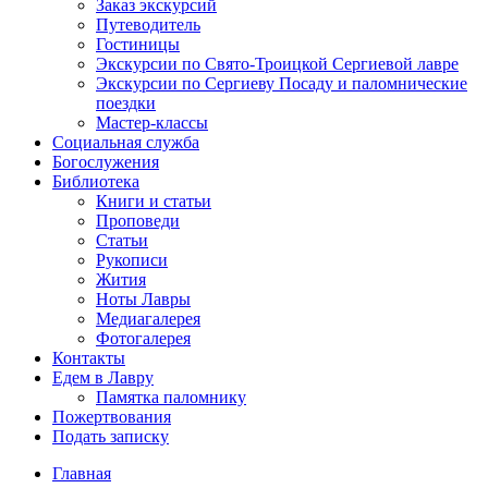
Заказ экскурсий
Путеводитель
Гостиницы
Экскурсии по Свято-Троицкой Сергиевой лавре
Экскурсии по Сергиеву Посаду и паломнические
поездки
Мастер-классы
Социальная служба
Богослужения
Библиотека
Книги и статьи
Проповеди
Статьи
Рукописи
Жития
Ноты Лавры
Медиагалерея
Фотогалерея
Контакты
Едем в Лавру
Памятка паломнику
Пожертвования
Подать записку
Главная