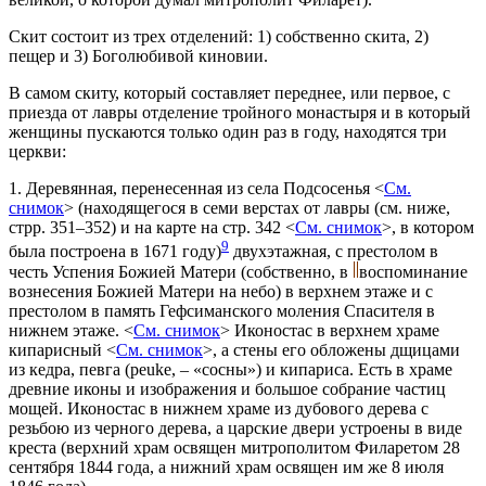
Скит состоит из трех отделений: 1) собственно скита, 2)
пещер и 3) Боголюбивой киновии.
В самом скиту, который составляет переднее, или первое, с
приезда от лавры отделение тройного монастыря и в который
женщины пускаются только один раз в году, находятся три
церкви:
1. Деревянная, перенесенная из села Подсосенья <
См.
снимок
> (находящегося в семи верстах от лавры (см. ниже,
стрр. 351–352) и на карте на стр. 342 <
См. снимок
>, в котором
9
была построена в 1671 году)
двухэтажная, с престолом в
честь Успения Божией Матери (собственно, в
воспоминание
вознесения Божией Матери на небо) в верхнем этаже и с
престолом в память Гефсиманского моления Спасителя в
нижнем этаже. <
См. снимок
> Иконостас в верхнем храме
кипарисный <
См. снимок
>, а стены его обложены дщицами
из кедра, певга (peuke, – «сосны») и кипариса. Есть в храме
древние иконы и изображения и большое собрание частиц
мощей. Иконостас в нижнем храме из дубового дерева с
резьбою из черного дерева, а царские двери устроены в виде
креста (верхний храм освящен митрополитом Филаретом 28
сентября 1844 года, а нижний храм освящен им же 8 июля