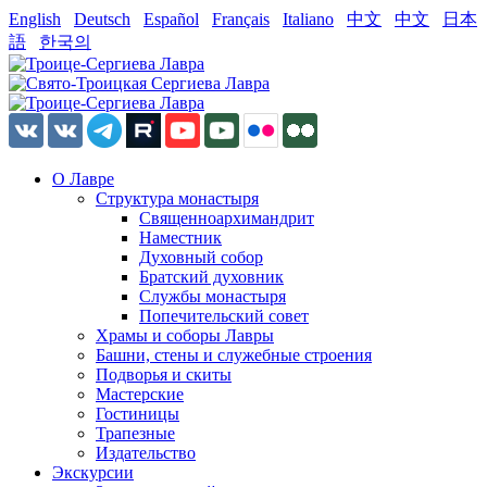
English
Deutsch
Español
Français
Italiano
中文
中文
日本
語
한국의
О Лавре
Структура монастыря
Священноархимандрит
Наместник
Духовный собор
Братский духовник
Службы монастыря
Попечительский совет
Храмы и соборы Лавры
Башни, стены и служебные строения
Подворья и скиты
Мастерские
Гостиницы
Трапезные
Издательство
Экскурсии