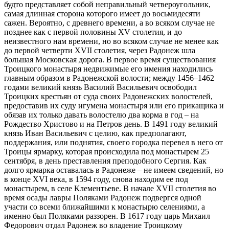
будто представляет собой неправильный четвероугольник,
самая длинная сторона которого имеет до восьмидесяти
сажен. Вероятно, с древнего времени, а во всяком случае не
позднее как с первой половины XV столетия, и до
неизвестного нам времени, но во всяком случае не менее как
до первой четверти ХVII столетия, через Радонеж шла
большая Московская дорога. В первое время существования
Троицкого монастыря недвижимые его имения находились
главным образом в Радонежской волости; между 1456–1462
годами великий князь Василий Васильевич освободил
Троицких крестьян от суда своих Радонежских волостелей,
предоставив их суду игумена монастыря или его прикащика и
обязав их только давать волостелю два корма в год – на
Рождество Христово и на Петров день. В 1491 году великий
князь Иван Васильевич с целию, как предполагают,
поддержания, или поднятия, своего городка перевел в него от
Троицы ярмарку, которая происходила под монастырем 25
сентября, в день преставления преподобного Сергия. Как
долго ярмарка оставалась в Радонеже – не имеем сведений, но
в конце XVI века, в 1594 году, снова находим ее под
монастырем, в селе Клементьеве. В начале ХVII столетия во
время осады лавры Поляками Радонеж подвергся одной
участи со всеми ближайшими к монастырю селениями, а
именно был Поляками раззорен. В 1617 году царь Михаил
Федорович отдал Радонеж во владение Троицкому