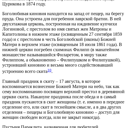
Цурикова в 1874 году.
Боголюбивая киновия находится на запад от пещер, на берегу
пруда. Она устроена для погребения лаврской братии. В ней
двухэтажная церковь, построенная на иждивение купчихи
Логиновой, с престолом во имя святых жен Матроны и
Капитолины в нижнем этаже (освященным 27 сентября 1859
года) и с престолом в честь Боголюбской (иконы) Божией
Матери в верхнем этаже (освященным 18 июля 1861 года). В
нижней церкви погребен схимонах Филипп (в манатейном
монашестве называвшийся Филаретом, в миру также
Филиппом, а обыкновенно – Филипушком и Филипушкой),
устроивший киновию и весьма много содействовавший
10
устроению всего скита
.
Главный праздник в скиту – 17 августа, в которое
воспоминается вознесение Божией Матери на небо, так как
сему воспоминанию посвящен верхний престол в деревянной
церкви скита. Накануне праздника после обеда и в самый
праздник пускаются в скит женщины (т. е. именно в переднее
отделение его, или скит в теснейшем смысле, а в два других
отделения – пещеры и Боголюбивую киновию – доступ для
женщин свободен всегда, или не закрыт никогда).
Пустыня Параклита, назначенная для любителей