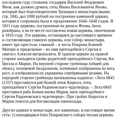
последнем году стольник государев Василий Федорович
Янов, как должно думать, отец Ивана Васильевича Янова,
который был благотворителем Троицкого монастыря (выше,
стр. 184), дал 1000 рублей на построение каменной церкви,
которая и сооружена была в продолжение 1644–1648 годов. В
1811 году церковь, построенная на деньги Янова, была
разобрана, а на ее месте поставлена новая церковь, оконченная
в 1816 году. Эта церковь, остающаяся до настоящего времени
и составляющая главную церковь, или собор, монастыря,
имеет три престола: главный – в честь Покрова Божией
Матери и придельные – во имя преподобного Сергия и
святого Алексея митрополита. В трапезе церкви на правой
стороне находятся гробы родителей преподобного Сергия, Ки
рилла и Марии. На верхней стороне гробницы (общей для
обоих), осеняемой балдахином, почившие изображены во весь
рост, и изображения их украшены серебряными ризами. На
передней стороне гробницы вычеканены надписи: «Лета 6845
(1337) преставился раб Божий инок Кирилл, отец
преподобнаго Сергия Радонежскаго чудотворца. – Лета 6845
преставися раба Божия инока Мария, мать преподобнаго
Сергия Радонежскаго чудотворца». При гробах Кирилла и
Марии поются для богомольцев паннихиды.
Другие церкви в монастыре, все каменные, в настоящее время
суть: 1) находящаяся близ Покровского собора теплая церковь