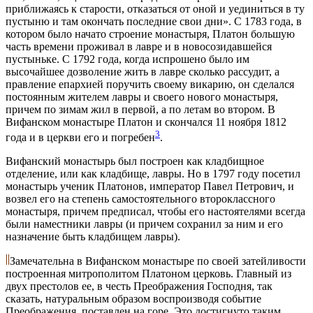
приближаясь к старости, отказаться от оной и уединиться в ту
пустыню и там окончать последние свои дни». С 1783 года, в
котором было начато строение монастыря, Платон большую
часть времени проживал в лавре и в новосозидавшейся
пустыньке. С 1792 года, когда испрошено было им
высочайшее дозволение жить в лавре сколько рассудит, а
правление епархией поручить своему викарию, он сделался
постоянным жителем лавры и своего нового монастыря,
причем по зимам жил в первой, а по летам во втором. В
Вифанском монастыре Платон и скончался 11 ноября 1812
3
года и в церкви его и погребен
.
Вифанский монастырь был построен как кладбищное
отделение, или как кладбище, лавры. Но в 1797 году посетил
монастырь ученик Платонов, император Павел Петрович, и
возвел его на степень самостоятельного второклассного
монастыря, причем предписал, чтобы его настоятелями всегда
были наместники лавры (и причем сохранил за ним и его
назначение быть кладбищем лавры).
Замечательна в Вифанском монастыре по своей затейливости
построенная митрополитом Платоном церковь. Главный из
двух престолов ее, в честь Преображения Господня, так
сказать, натуральным образом воспроизводя событие
Преображения, поставлен на горе. Это достигнуто таким