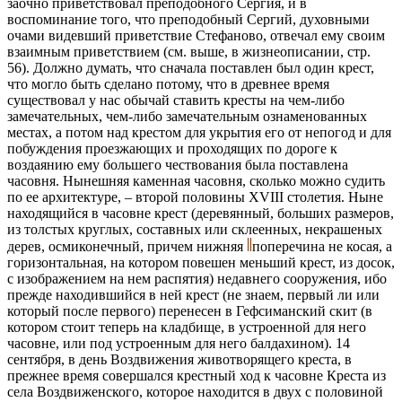
заочно приветствовал преподобного Сергия, и в
воспоминание того, что преподобный Сергий, духовными
очами видевший приветствие Стефаново, отвечал ему своим
взаимным приветствием (см. выше, в жизнеописании, стр.
56). Должно думать, что сначала поставлен был один крест,
что могло быть сделано потому, что в древнее время
существовал у нас обычай ставить кресты на чем-либо
замечательных, чем-либо замечательным ознаменованных
местах, а потом над крестом для укрытия его от непогод и для
побуждения проезжающих и проходящих по дороге к
воздаянию ему бoльшего чествования была поставлена
часовня. Нынешняя каменная часовня, сколько можно судить
по ее архитектуре, – второй половины ХVIII столетия. Ныне
находящийся в часовне крест (деревянный, больших размеров,
из толстых круглых, составных или склеенных, некрашеных
дерев, осмиконечный, причем нижняя
поперечина не косая, а
горизонтальная, на котором повешен меньший крест, из досок,
с изображением на нем распятия) недавнего сооружения, ибо
прежде находившийся в ней крест (не знаем, первый ли или
который после первого) перенесен в Гефсиманский скит (в
котором стоит теперь на кладбище, в устроенной для него
часовне, или под устроенным для него балдахином). 14
сентября, в день Воздвижения животворящего креста, в
прежнее время совершался крестный ход к часовне Креста из
села Воздвиженского, которое находится в двух с половиной