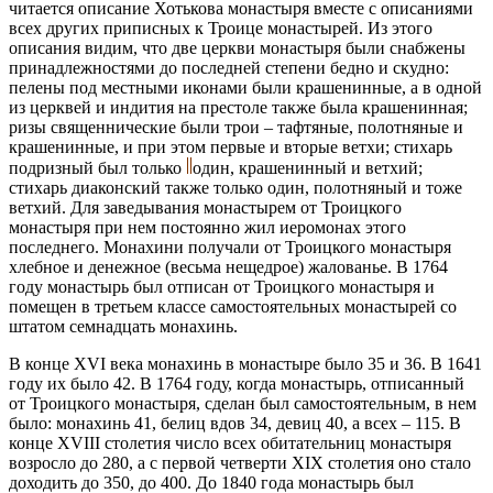
читается описание Хотькова монастыря вместе с описаниями
всех других приписных к Троице монастырей. Из этого
описания видим, что две церкви монастыря были снабжены
принадлежностями до последней степени бедно и скудно:
пелены под местными иконами были крашенинные, а в одной
из церквей и индития на престоле также была крашенинная;
ризы священнические были трои – тафтяные, полотняные и
крашенинные, и при этом первые и вторые ветхи; стихарь
подризный был только
один, крашенинный и ветхий;
стихарь диаконский также только один, полотняный и тоже
ветхий. Для заведывания монастырем от Троицкого
монастыря при нем постоянно жил иеромонах этого
последнего. Монахини получали от Троицкого монастыря
хлебное и денежное (весьма нещедрое) жалованье. В 1764
году монастырь был отписан от Троицкого монастыря и
помещен в третьем классе самостоятельных монастырей со
штатом семнадцать монахинь.
В конце ХVI века монахинь в монастыре было 35 и 36. В 1641
году их было 42. В 1764 году, когда монастырь, отписанный
от Троицкого монастыря, сделан был самостоятельным, в нем
было: монахинь 41, белиц вдов 34, девиц 40, а всех – 115. В
конце ХVIII столетия число всех обитательниц монастыря
возросло до 280, а с первой четверти ХIХ столетия оно стало
доходить до 350, до 400. До 1840 года монастырь был