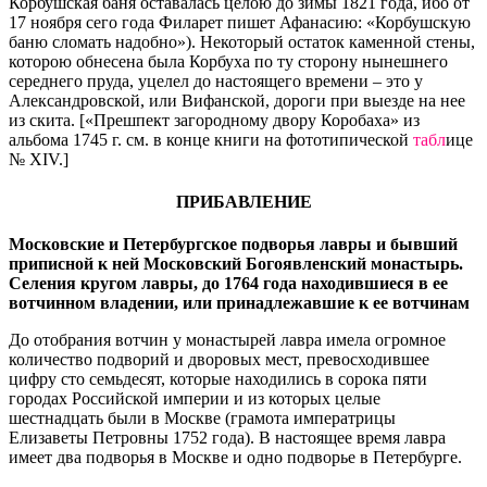
Корбушская баня оставалась целою до зимы 1821 года, ибо от
17 ноября сего года Филарет пишет Афанасию: «Корбушскую
баню сломать надобно»). Некоторый остаток каменной стены,
которою обнесена была Корбуха по ту сторону нынешнего
середнего пруда, уцелел до настоящего времени – это у
Александровской, или Вифанской, дороги при выезде на нее
из скита. [«Прешпект загородному двору Коробаха» из
альбома 1745 г. см. в конце книги на фототипической
табл
ице
№ XIV.]
ПРИБАВЛЕНИЕ
Московские и Петербургское подворья лавры и бывший
приписной к ней Московский Богоявленский монастырь.
Селения кругом лавры, до 1764 года находившиеся в ее
вотчинном владении, или принадлежавшие к ее вотчинам
До отобрания вотчин у монастырей лавра имела огромное
количество подворий и дворовых мест, превосходившее
цифру сто семьдесят, которые находились в сорока пяти
городах Российской империи и из которых целые
шестнадцать были в Москве (грамота императрицы
Елизаветы Петровны 1752 года). В настоящее время лавра
имеет два подворья в Москве и одно подворье в Петербурге.