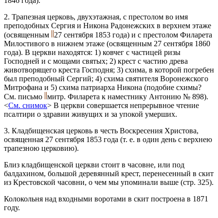
1846 года).
2. Трапезная церковь, двухэтажная, с престолом во имя
преподобных Сергия и Никона Радонежских в верхнем этаже
(освященным
27 сентября 1853 года) и с престолом Филарета
Милостивого в нижнем этаже (освященным 27 сентября 1860
года). В церкви находятся: 1) ковчег с частицей ризы
Господней и с мощами святых; 2) крест с частию древа
животворящего креста Господня; 3) схима, в которой погребен
был преподобный Сергий; 4) схима святителя Воронежского
Митрофана и 5) схима патриарха Никона (подобие схимы?
См. письмо
митр. Филарета к наместнику Антонию № 898).
<
См. снимок
> В церкви совершается непрерывное чтение
псалтири о здравии живущих и за упокой умерших.
3. Кладбищенская церковь в честь Воскресения Христова,
освященная 27 сентября 1853 года (т. е. в один день с верхнею
трапезною церковию).
Близ кладбищенской церкви стоит в часовне, или под
балдахином, большой деревянный крест, перенесенный в скит
из Крестовской часовни, о чем мы упоминали выше (стр. 325).
Колокольня над входными воротами в скит построена в 1871
году.