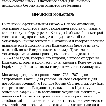
своих собственных). В настоящее время для немногих
пешеходных богомольцев остаются две блинные.
ВИФАНСКИЙ МОНАСТЫРЬ
Вифанский, оффициальным языком – Спасо-Вифанский,
монастырь находится в трех с половиной верстах от лавры к
юго-востоку, на берегу речки Кончуры (той самой, на которой
стоит и лавра), при ее выходе из пруда, который по
монастырю называется теперь Вифанским и которого прежнее
название есть Ершовский или Вяльковский (первое из двух
названий, по всей вероятности, от келаря Троицкого
монастыря Вениамина Ершова, бывшего в продолжение
1730–1734 годов, который его устроил, а второе от деревни
Вяльково, которая находилась при впадении в Кончуру речки
Корбухи, приблизительно на теперешнем месте семинарии).
Монастырь устроил в продолжение 1783–1787 годов
митрополит Платон «для успокоения своея старости и для
погребения усопшей
о Господе братии Сергиевы лавры» (как
говорит описание Вифании, приложенное к Краткому
описанию лавры). «Быв всегдашний уединения любитель, –
пишет сам Платон о построении им монастыря в своей
автобиографии, – разсудил он устроить это милое ему место с
тем, чтобы, еще несколько продолжив правление епархии и