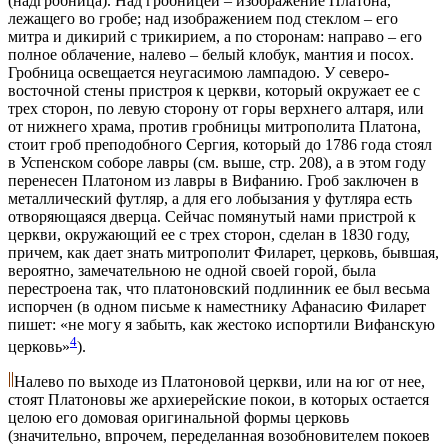
(надгробница). Над гробницей – изображение Платона,
лежащего во гробе; над изображением под стеклом – его
митра и дикирий с трикирием, а по сторонам: направо – его
полное облачение, налево – белый клобук, мантия и посох.
Гробница освещается неугасимою лампадою. У северо-
восточной стены пристроя к церкви, который окружает ее с
трех сторон, по левую сторону от горы верхнего алтаря, или
от нижнего храма, против гробницы митрополита Платона,
стоит гроб преподобного Сергия, который до 1786 года стоял
в Успенском соборе лавры (см. выше, стр. 208), а в этом году
перенесен Платоном из лавры в Вифанию. Гроб заключен в
металлический футляр, а для его лобызания у футляра есть
отворяющаяся дверца. Сейчас помянутый нами пристрой к
церкви, окружающий ее с трех сторон, сделан в 1830 году,
причем, как дает знать митрополит Филарет, церковь, бывшая,
вероятно, замечательною не одной своей горой, была
перестроена так, что платоновский подлинник ее был весьма
испорчен (в одном письме к наместнику Афанасию Филарет
пишет: «не могу я забыть, как жестоко испортили Вифанскую
4
церковь»
).
Налево по выходе из Платоновой церкви, или на юг от нее,
стоят Платоновы же архиерейские покои, в которых остается
целою его домовая оригинальной формы церковь
(значительно, впрочем, переделанная возобновителем покоев