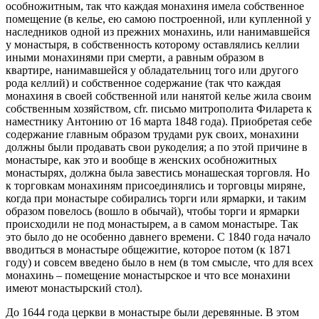
особножитным, так что каждая монахиня имела собственное
помещение (в келье, ею самою построенной, или купленной у
наследников одной из прежних монахинь, или нанимавшейся
у монастыря, в собственность которому оставлялись келлии
иными монахинями при смерти, а равным образом в
квартире, нанимавшейся у обладательниц того или другого
рода келлий) и собственное содержание (так что каждая
монахиня в своей собственной или нанятой келье жила своим
собственным хозяйством, сfr. письмо митрополита Филарета к
наместнику Антонию от 16 марта 1848 года). Приобретая себе
содержание главным образом трудами рук своих, монахини
должны были продавать свои рукоделия; а по этой причине в
монастыре, как это и вообще в женских особножитных
монастырях, должна была завестись монашеская торговля. Но
к торговкам монахиням присоединялись и торговцы миряне,
когда при монастыре собирались торги или ярмарки, и таким
образом повелось (вошло в обычай), чтобы торги и ярмарки
происходили не под монастырем, а в самом монастыре. Так
это было до не особенно давнего времени. С 1840 года начало
вводиться в монастыре общежитие, которое потом (к 1871
году) и совсем введено было в нем (в том смысле, что для всех
монахинь – помещение монастырское и что все монахини
имеют монастырский стол).
До 1644 года церкви в монастыре были деревянные. В этом