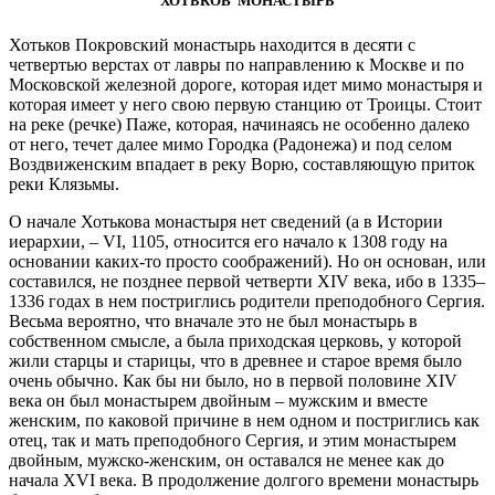
ХОТЬКОВ МОНАСТЫРЬ
Хотьков Покровский монастырь находится в десяти с
четвертью верстах от лавры по направлению к Москве и по
Московской железной дороге, которая идет мимо монастыря и
которая имеет у него свою первую станцию от Троицы. Стоит
на реке (речке) Паже, которая, начинаясь не особенно далеко
от него, течет далее мимо Городка (Радонежа) и под селом
Воздвиженским впадает в реку Ворю, составляющую приток
реки Клязьмы.
О начале Хотькова монастыря нет сведений (а в Истории
иерархии, – VI, 1105, относится его начало к 1308 году на
основании каких-то просто соображений). Но он основан, или
составился, не позднее первой четверти XIV века, ибо в 1335–
1336 годах в нем постриглись родители преподобного Сергия.
Весьма вероятно, что вначале это не был монастырь в
собственном смысле, а была приходская церковь, у которой
жили старцы и старицы, что в древнее и старое время было
очень обычно. Как бы ни было, но в первой половине XIV
века он был монастырем двойным – мужским и вместе
женским, по каковой причине в нем одном и постриглись как
отец, так и мать преподобного Сергия, и этим монастырем
двойным, мужско-женским, он оставался не менее как до
начала ХVI века. В продолжение долгого времени монастырь