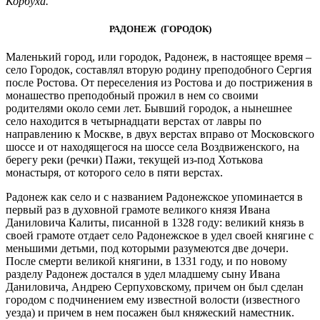
Корбуха.
РАДОНЕЖ (ГОРОДОК)
Маленький город, или городок, Радонеж, в настоящее время –
село Городок, составлял вторую родину преподобного Сергия
после Ростова. От переселения из Ростова и до пострижения в
монашество преподобный прожил в нем со своими
родителями около семи лет. Бывший городок, а нынешнее
село находится в четырнадцати верстах от лавры по
направлению к Москве, в двух верстах вправо от Московского
шоссе и от находящегося на шоссе села Воздвиженского, на
берегу реки (речки) Пажи, текущей из-под Хотькова
монастыря, от которого село в пяти верстах.
Радонеж как село и с названием Радонежское упоминается в
первый раз в духовной грамоте великого князя Ивана
Даниловича Калиты, писанной в 1328 году: великий князь в
своей грамоте отдает село Радонежское в удел своей княгине с
меньшими детьми, под которыми разумеются две дочери.
После смерти великой княгини, в 1331 году, и по новому
разделу Радонеж достался в удел младшему сыну Ивана
Даниловича, Андрею Серпуховскому, причем он был сделан
городом с подчинением ему известной волости (известного
уезда) и причем в нем посажен был княжеский наместник.