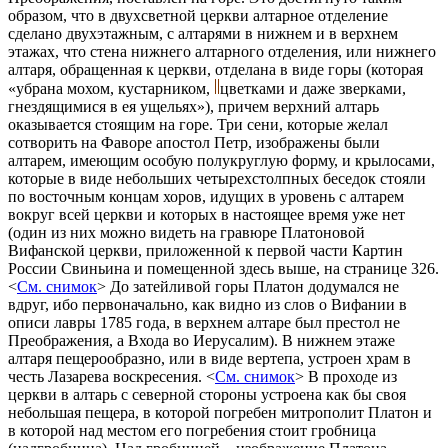
образом, что в двухсветной церкви алтарное отделение
сделано двухэтажным, с алтарями в нижнем и в верхнем
этажах, что стена нижнего алтарного отделения, или нижнего
алтаря, обращенная к церкви, отделана в виде горы (которая
«убрана мохом, кустарником,
цветками и даже зверками,
гнездящимися в ея ущельях»), причем верхний алтарь
оказывается стоящим на горе. Три сени, которые желал
сотворить на Фаворе апостол Петр, изображены были
алтарем, имеющим особую полукруглую форму, и крылосами,
которые в виде небольших четырехстолпных беседок стояли
по восточным концам хоров, идущих в уровень с алтарем
вокруг всей церкви и которых в настоящее время уже нет
(один из них можно видеть на гравюре Платоновой
Вифанской церкви, приложенной к первой части Картин
России Свиньина и помещенной здесь выше, на странице 326.
<
См. снимок
> До затейливой горы Платон додумался не
вдруг, ибо первоначально, как видно из слов о Вифании в
описи лавры 1785 года, в верхнем алтаре был престол не
Преображения, а Входа во Иерусалим). В нижнем этаже
алтаря пещерообразно, или в виде вертепа, устроен храм в
честь Лазарева воскресения. <
См. снимок
> В проходе из
церкви в алтарь с северной стороны устроена как бы своя
небольшая пещера, в которой погребен митрополит Платон и
в которой над местом его погребения стоит гробница