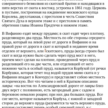
совершенного безмолвия из скитской братии и находящаяся в
пяти верстах от скита к востоку, устроена в 1861 году. Церковь
в пустыне, построенная на иждивение московского купца
Королева, двухэтажная, с престолом в честь Сошествия
Святаго Духа в верхнем этаже и с престолом в память
обретения главы Иоанна Предтечи в нижнем этаже.
В Вифанию ездят между прудами; в скит ездят через плотину,
разделяющую два пруда. Местность по обе стороны середнего
пруда, который на левой руке от дороги в Вифанию и на
правой руке от дороги в скит и который в недавнее время
отделен от верхнего, или
скитского, пруда (когда строен был
скит и когда нужно было сделать через пруд мост в него,
причем мост сделан на плотине, проведенной через пруд и
разделившей его на две части, или отделившей от него
нижнюю часть в особый пруд), называется Корбухой (от речки
Корбушки, которая течет под водой прудов мимо скита и у
Вифании впадает в Кончуру) и представляет собою местность
историческую. Вот что читаем о ней в Кратком описании
лавры: «на восток по Александровской дороге от лавры близ
двух верст с половиною, есть загородный дом с садом и
березовою немалою рощею; при них два больших пруда. Все
сие место, которое называется Корбуха, с южной и западной
сторон до верхняго пруда (разумеется та часть верхняго пруда,
которая составляет теперь особый середний пруд), и с