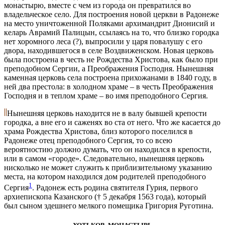
монастырю, вместе с чем из города он превратился во
владельческое село. Для построения новой церкви в Радонеже
на место уничтоженной Поляками архимандрит Дионисий и
келарь Аврамий Палицын, ссылаясь на то, что близко городка
нет хоромного леса (?), выпросили у царя повалушу с его
двора, находившегося в селе Воздвиженском. Новая церковь
была построена в честь не Рождества Христова, как было при
преподобном Сергии, а Преображения Господня. Нынешняя
каменная церковь села построена прихожанами в 1840 году, в
ней два престола: в холодном храме – в честь Преображения
Господня и в теплом храме – во имя преподобного Сергия.
Нынешняя церковь находится не в валу бывшей крепости
городка, а вне его и саженях во ста от него. Что же касается до
храма Рождества Христова, близ которого поселился в
Радонеже отец преподобного Сергия, то со всею
вероятностию должно думать, что он находился в крепости,
или в самом «городе». Следовательно, нынешняя церковь
нисколько не может служить к приблизительному указанию
места, на котором находился дом родителей преподобного
1
Сергия
. Радонеж есть родина святителя Гурия, первого
архиепископа Казанского († 5 декабря 1563 года), который
был сыном здешнего мелкого помещика Григория Руготина.