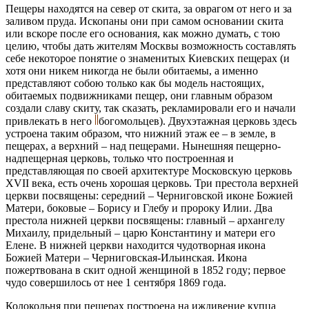
Пещеры находятся на север от скита, за оврагом от него и за
заливом пруда. Ископаны они при самом основании скита
или вскоре после его основания, как можно думать, с тою
целию, чтобы дать жителям Москвы возможность составлять
себе некоторое понятие о знаменитых Киевских пещерах (и
хотя они никем никогда не были обитаемы, а именно
представляют собою только как бы модель настоящих,
обитаемых подвижниками пещер, они главным образом
создали славу скиту, так сказать, рекламировали его и начали
привлекать в него
богомольцев). Двухэтажная церковь здесь
устроена таким образом, что нижний этаж ее – в земле, в
пещерах, а верхний – над пещерами. Нынешняя пещерно-
надпещерная церковь, только что построенная и
представляющая по своей архитектуре Московскую церковь
ХVII века, есть очень хорошая церковь. Три престола верхней
церкви посвящены: середний – Черниговской иконе Божией
Матери, боковые – Борису и Глебу и пророку Илии. Два
престола нижней церкви посвящены: главный – архангелу
Михаилу, придельный – царю Константину и матери его
Елене. В нижней церкви находится чудотворная икона
Божией Матери – Черниговская-Ильинская. Икона
пожертвована в скит одной женщиной в 1852 году; первое
чудо совершилось от нее 1 сентября 1869 года.
Колокольня при пещерах построена на иждивение купца