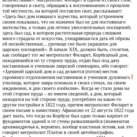
говоренных в скиту, обращаясь к воспоминанию о прошлом
той местности, на которой поставлен скит, рассказывает:
«Здесь был дом изящнаго зодчества, который устроением
своим показывал, что он назначен был не для постояннаго
жительства, а только для летних увеселительных посещений;
здесь был сад, в котором растительная природа слишком
много страдала от искусства, ухищрявшагося дать ей образы
ей несвойственные... урочище сие было украшено для
царских посещений». В начале ХIХ, должно быть, столетия,
как сообщает тот же митрополит Филарет, Корбушный дом,
находившийся по ту сторону пруда, отдан был под дачу
наставникам и ученикам лаврской семинарии, ибо говорит:
«Здешний царский дом и сад делаются (потом) местом
скромнаго отдохновения наставников и учеников духовнаго
училища, которое лавра основала в своих стенах, на своем
иждивении, в дни своего изобилия». Когда не стало дома на
этой стороне пруда – не имеем сведений, а дом, который
находился на той стороне пруда, употреблен на какие-то
другие постройки в 1822 году, причем митрополит Филарет в
своем письме к наместнику Афанасию от 22 августа 1822 года
дает знать, что тогда на Корбухе был один только кирпич от
фундаментов зданий и от стены развалившейся (знаменитая
архимандричья и, вероятно, вообще властиная летняя, как это
говорит митрополит Платон в своей автобиографии,