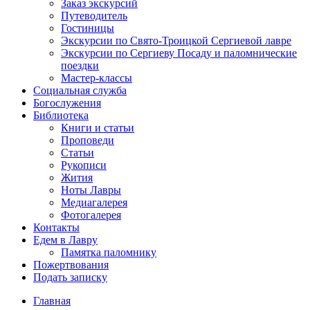
Заказ экскурсий
Путеводитель
Гостиницы
Экскурсии по Свято-Троицкой Сергиевой лавре
Экскурсии по Сергиеву Посаду и паломнические
поездки
Мастер-классы
Социальная служба
Богослужения
Библиотека
Книги и статьи
Проповеди
Статьи
Рукописи
Жития
Ноты Лавры
Медиагалерея
Фотогалерея
Контакты
Едем в Лавру
Памятка паломнику
Пожертвования
Подать записку
Главная