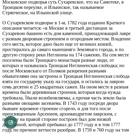
Московские подворья суть Сухаревское, что на Самотеке, в
Троицком переулке, и Ильинское, так называемое
Стряпческое, на Ильинской улице.
О Сухаревском подворье в 1-м, 1782 года издании Краткого
описания читается: «в Москве в третьей дистанции за
Сухаревою башнею есть дом каменной, принадлежащий лавре
с разным дворовым строением и огородным местом. Владение
сего места, которое дано было еще от великих князей,
простиралось до самаго нынешняго Землянаго города, и по
другую сторону реки Неглинны на 174 саженях. На сем месте
поселены были Троицкаго монастыря разные люди, от
которых и называлась Троицкая Неглиненская слободка; но
после Московскаго от Поляков разорения разными
обывателями она застроена и Троицкая Неглиненская слобода
взята по государеву указу на государя, и остались за лаврою
семь десятин и 25 квадратных сажен. На оном месте в разныя
времена были деревянныя строения, которыя когда нужда
требовала,
были возобновляемы, а прочая часть земли была
разными овощами засеваема. В 1743 году посреди двора
бывшее хоромное строение сгорело, и для того после
преосвященным Арсением, архимандритом лаврским, с
приезду на правой стороне построен был дом низкой
деревянной, который пребывал до 1777 году и в том 1777
году, по причине ветхости разобран. В 1759 и 760 году на том