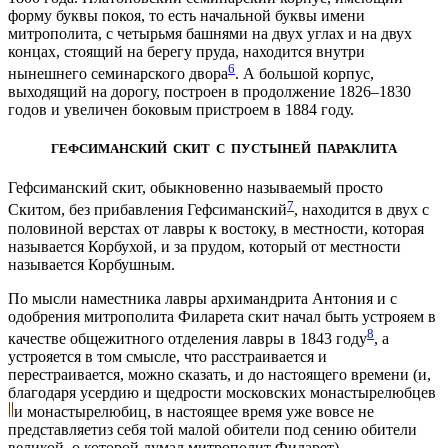
форму буквы покоя, то есть начальной буквы имени
митрополита, с четырьмя башнями на двух углах и на двух
концах, стоящий на берегу пруда, находится внутри
6
нынешнего семинарского двора
. А большой корпус,
выходящий на дорогу, построен в продолжение 1826–1830
годов и увеличен боковым пристроем в 1884 году.
ГЕФСИМАНСКИЙ СКИТ С ПУСТЫНЕЙ ПАРАКЛИТА
Гефсиманский скит, обыкновенно называемый просто
7
Скитом, без прибавления Гефсиманский
, находится в двух с
половиной верстах от лавры к востоку, в местности, которая
называется Корбухой, и за прудом, который от местности
называется Корбушным.
По мысли наместника лавры архимандрита Антония и с
одобрения митрополита Филарета скит начал быть устрояем в
8
качестве общежитного отделения лавры в 1843 году
, а
устрояется в том смысле, что расстраивается и
перестраивается, можно сказать, и до настоящего времени (и,
благодаря усердию и щедрости московских монастырелюбцев
и монастырелюбиц, в настоящее время уже вовсе не
представляетиз себя той малой обители под сению обители
великой, о которой думал митрополит Филарет).