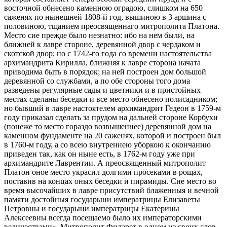
восточной обнесено каменною оградою, слишком на 650
саженях по нынешней 1808-й год, вышиною в 3 аршина с
половиною, тщанием преосвященнаго митрополита Платона.
Место сие прежде было незнатно: ибо на нем были, на
ближней к лавре стороне, деревянной двор с чердаком и
скотской двор; но с 1742-го года со времени настоятельства
архимандрита Кирилла, ближняя к лавре сторона начата
приводима быть в порядок; на ней построен дом большой
деревянной со службами, а по обе стороны того дома
разведены регулярные сады и цветники и в пристойных
местах сделаны беседки и все место обнесено полисадником;
но бывший в лавре настоятелем архимандрит Гедеон в 1759-м
году приказал сделать за прудом на дальней стороне Корбухи
(понеже то место гораздо возвышеннее) деревянной дом на
каменном фундаменте на 20 саженях, которой и построен был
в 1760-м году, а со всею внутреннею уборкою к окончанию
приведен так, как он ныне есть, в 1762-м году уже при
архимандрите Лаврентии. А преосвященный митрополит
Платон оное место украсил долгими просеками в рощах,
поставив на концах оных беседки и пирамиды. Сие место во
время высочайших в лавре присутствий блаженныя и вечной
памяти достойныя государыни императрицы Елизаветы
Петровны и государыни императрицы Екатерины
Алексеевны всегда посещаемо было их императорскими
величествами». Митрополит Филарет в одном из своих слов,