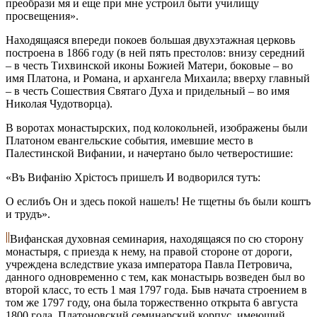
преобрази мя и еще при мне устроил быти училищу
просвещения».
Находящаяся впереди покоев большая двухэтажная церковь
построена в 1866 году (в ней пять престолов: внизу середний
– в честь Тихвинской иконы Божией Матери, боковые – во
имя Платона, и Романа, и архангела Михаила; вверху главный
– в честь Сошествия Святаго Духа и придельный – во имя
Николая Чудотворца).
В воротах монастырских, под колокольней, изображены были
Платоном евангельские события, имевшие место в
Палестинской Вифании, и начертано было четверостишие:
«Въ Вифанiю Хрiстосъ пришелъ И водворился тутъ:
О еслибъ Он и здесь покой нашелъ! Не тщетны бъ были коштъ
и трудъ».
Вифанская духовная семинария, находящаяся по сю сторону
монастыря, с приезда к нему, на правой стороне от дороги,
учреждена вследствие указа императора Павла Петровича,
данного одновременно с тем, как монастырь возведен был во
второй класс, то есть 1 мая 1797 года. Быв начата строением в
том же 1797 году, она была торжественно открыта 6 августа
1800 года. Платоновский семинарский корпус, имеющий