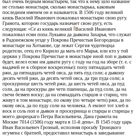
был очень бедным монастырем, так что к нему шло название
не столько монастыря, сколько монастырька, каковым
последним именем он и называется. В 1506 году великий
князь Василий Иванович пожаловал монастырю свою ругу.
Грамота, которою государь назначает свою ругу, есть
следующая: «Се аз князь великий
Василий Иванович
пожаловал есми попа Лукьяна да дьякона Захарья, чтo служат
в Радонежском уезде у Покрова Пречистыя Богородицы в
монастыре на Хотькове, где лежат Сергия чудотворца
родители, отец его Кирило да мать его Марья, или кто у той
церкви у Покрова Пречистые в монастыре иной поп и дьякон
будет, велел есми им давати ругу с году на год на зборе (т. е. с
выдачей ее в сборное воскресенье): попу пятнадцать четей
ржи, да пятнадцать четей овса, да пять пуд соли; а дьякону
десять четей ржи, да десять четей овса, да три пуда соли; а
проскурнице шесть четей ржи, да шесть четей овса, да пуд
соли, да на проскуры две чети пшеницы, да пуд соли, да на
свечи безмен воску; да на семнадцать старцов и стариц, чтo
живут в том монастыре, по окову (по четыре чети) ржи, да по
окову овса, да по пуду соли на человека. А емлют тот хлеб и
воск и соль поп и дьякон и проскурница и старцы и старицы у
моего дворецкаго Петра Васильевича. Дана грамота на
Москве 7014 (1506) году марта в 11-й день». В 1545 году царь
Иван Васильевич Грозный, исполняя просьбу Троицкого
игумена с братией, предоставил монастырь в заведывание