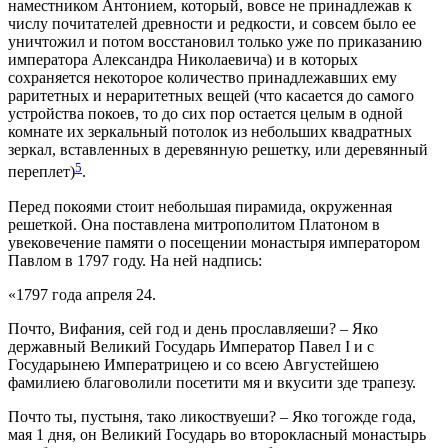
наместником Антонием, который, вовсе не принадлежав к
числу почитателей древности и редкости, и совсем было ее
уничтожил и потом восстановил только уже по приказанию
императора Александра Николаевича) и в которых
сохраняется некоторое количество принадлежавших ему
раритетных и нераритетных вещей (что касается до самого
устройства покоев, то до сих пор остается целым в одной
комнате их зеркальный потолок из небольших квадратных
зеркал, вставленных в деревянную решетку, или деревянный
5
переплет)
.
Перед покоями стоит небольшая пирамида, окруженная
решеткой. Она поставлена митрополитом Платоном в
увековечение памяти о посещении монастыря императором
Павлом в 1797 году. На ней надпись:
«1797 года апреля 24.
Почто, Вифания, сей год и день прославляеши? – Яко
державный Великий Государь Император Павел I и с
Государынею Императрицею и со всею Августейшею
фамилиею благоволили посетити мя и вкусити зде трапезу.
Почто ты, пустыня, тако ликоствуеши? – Яко тогожде года,
мая 1 дня, он Великий Государь во второкласный монастырь