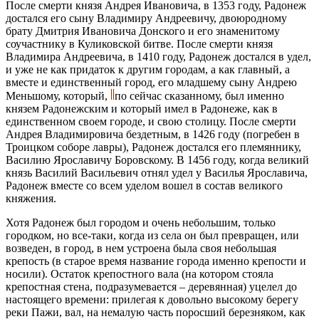
После смерти князя Андрея Ивановича, в 1353 году, Радонеж
достался его сыну Владимиру Андреевичу, двоюродному
брату Дмитрия Ивановича Донского и его знаменитому
соучастнику в Куликовской битве. После смерти князя
Владимира Андреевича, в 1410 году, Радонеж достался в удел,
и уже не как придаток к другим городам, а как главный, а
вместе и единственный город, его младшему сыну Андрею
Меньшому, который,
по сейчас сказанному, был именно
князем Радонежским и который имел в Радонеже, как в
единственном своем городе, и свою столицу. После смерти
Андрея Владимировича бездетным, в 1426 году (погребен в
Троицком соборе лавры), Радонеж достался его племяннику,
Василию Ярославичу Боровскому. В 1456 году, когда великий
князь Василий Васильевич отнял удел у Василья Ярославича,
Радонеж вместе со всем уделом вошел в состав великого
княжения.
Хотя Радонеж был городом и очень небольшим, только
городком, но все-таки, когда из села он был превращен, или
возведен, в город, в нем устроена была своя небольшая
крепость (в старое время название города именно крепости и
носили). Остаток крепостного вала (на котором стояла
крепостная стена, подразумевается – деревянная) уцелел до
настоящего времени: прилегая к довольно высокому берегу
реки Пажи, вал, на немалую часть поросший березняком, как