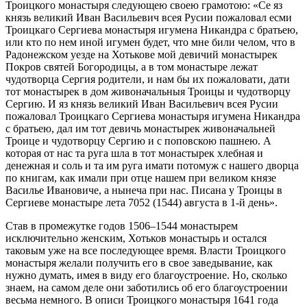
Троицкого монастыря следующею своею грамотою: «Се яз
князь великий Иван Васильевич всея Русии пожаловал есми
Троицкаго Сергиева монастыря игумена Никандра с братьею,
или кто по нем иной игумен будет, что мне били челом, что в
Радонежском уезде на Хотькове мой девичий монастырек
Покров святей Богородицы, а в том монастыре лежат
чудотворца Сергия родители, и нам бы их пожаловати, дати
тот монастырек в дом живоначальныя Троицы и чудотворцу
Сергию. И яз князь великий Иван Васильевич всея Русии
пожаловал Троицкаго Сергиева монастыря игумена Никандра
с братьею, дал им тот девичь монастырек живоначальней
Троице и чудотворцу Сергию и с поповскою пашнею. А
которая от нас та руга шла в тот монастырек хлебная и
денежная и соль и та им руга имати потомуж с нашего дворца
по книгам, как имали при отце нашем при великом князе
Василье Ивановиче, а нынеча при нас. Писана у Троицы в
Сергиеве монастыре лета 7052 (1544) августа в 1-й день».
Став в промежутке годов 1506–1544 монастырем
исключительно женским, Хотьков монастырь и остался
таковым уже на все последующее время. Власти Троицкого
монастыря желали получить его в свое заведывание, как
нужно думать, имея в виду его благоустроение. Но, сколько
знаем, на самом деле они заботились об его благоустроении
весьма немного. В описи Троицкого монастыря 1641 года