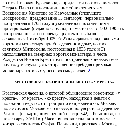
во имя Николая Чудотворца, с приделами во имя апостолов
Петра и Павла и в воспоминание обновления храма
Воскресения Христова во Иерусалиме (словущего
Воскресения, празднование 13 сентября); первоначально
построенная в 1768 году и увеличенная позднейшими
пристройками (недавно сломана, и вместо нее в 1902–1905 гг.
построена новая, по проекту архитектора Лыткова,
освященная 1 октября 1905 г.); 2) находящаяся над южными
воротами монастыря при богаделенном доме, во имя
святителя Митрофана, построенная в 1833 году, и 3)
находящаяся на северных воротах монастыря, в честь
Рождества Иоанна Крестителя, построенная в неизвестном
нам году и служащая к отправлению треб для прихожан
2
монастыря, которых у него восемь деревень
.
КРЕСТОВСКАЯ ЧАСОВНЯ, ИЛИ МЕСТО «У КРЕСТА»
Крестовская часовня, о которой обыкновенно говорится: «у
креста», «от креста», «ко кресту», находится в девяти с
половиной верстах от Троицы по направлению к Москве,
подле самого Московского шоссе, в полуверсте за деревней
Рязанцы (на карте, помещенной на стр. 342, – Резанцово, ср.
ниже карту ХVIII в.). Часовня поставлена на том месте, с
которого святитель Стефан Пермский, проезжая в Москву,