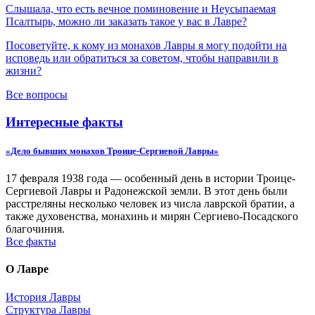
Слышала, что есть вечное поминовение и Неусыпаемая
Псалтырь, можно ли заказать такое у вас в Лавре?
Посоветуйте, к кому из монахов Лавры я могу подойти на
исповедь или обратиться за советом, чтобы направили в
жизни?
Все вопросы
Интересные факты
«Дело бывших монахов Троице-Сергиевой Лавры»
17 февраля 1938 года — особенный день в истории Троице-
Сергиевой Лавры и Радонежской земли. В этот день были
расстреляны несколько человек из числа лаврской братии, а
также духовенства, монахинь и мирян Сергиево-Посадского
благочиния.
Все факты
О Лавре
История Лавры
Структура Лавры