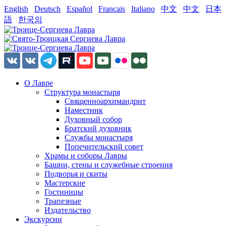
English
Deutsch
Español
Français
Italiano
中文
中文
日本
語
한국의
О Лавре
Структура монастыря
Священноархимандрит
Наместник
Духовный собор
Братский духовник
Службы монастыря
Попечительский совет
Храмы и соборы Лавры
Башни, стены и служебные строения
Подворья и скиты
Мастерские
Гостиницы
Трапезные
Издательство
Экскурсии