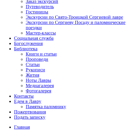
Заказ экскурсий
Путеводитель
Гостиницы
Экскурсии по Свято-Троицкой Сергиевой лавре
Экскурсии по Сергиеву Посаду и паломнические
поездки
Мастер-классы
Социальная служба
Богослужения
Библиотека
Книги и статьи
Проповеди
Статьи
Рукописи
Жития
Ноты Лавры
Медиагалерея
Фотогалерея
Контакты
Едем в Лавру
Памятка паломнику
Пожертвования
Подать записку
Главная