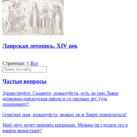
Лаврская летопись. XIV век
Страницы:
1
Все
Частые вопросы
Здравствуйте. Скажите, пожалуйста, есть ли при Лавре
церковно-приходская школа и со скольки лет туда
принимают?
Ответьте нам, пожалуйста, можно ли в Лавре повенчаться?
Мой друг хочет принять крещение. Можно ли сделать это в
вашем монастыре?