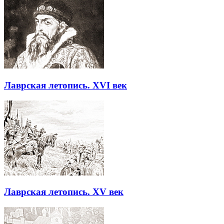
Лаврская летопись. XVI век
Лаврская летопись. XV век